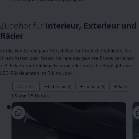
Zubehör
für
Interieur, Exterieur und
Räder
Entdecken Sie ein paar Vorschläge für Produkt
-
Highlights
, die
Ihrem
Passat
oder
Passat
Variant
das gewisse Etwas verleihen,
z. B.
Felgen zur Individualisierung oder optische
Highlights
wie
LED-Rückleuchten im
R‑Line
Look.
15 von 15 Details
Alle (15)
Exterieur (5)
Interieur (5)
Räder (5)
15 von 15
Details