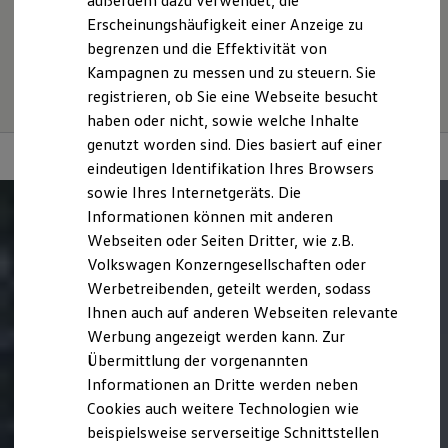
außerdem dazu verwendet, die
Hybridautos
Rollwiderstand und Aerodynamik verändern und neben
Erscheinungshäufigkeit einer Anzeige zu
Marke und Erlebnis
Witterungs- und Verkehrsbedingungen sowie dem
begrenzen und die Effektivität von
Volkswagen R und R Experience
individuellen Fahrverhalten den Kraftstoffverbrauch, den
R-Modelle
Kampagnen zu messen und zu steuern. Sie
Stromverbrauch, die CO₂-Emissionen und die
R Experience
registrieren, ob Sie eine Webseite besucht
Fahrleistungswerte eines Fahrzeugs beeinflussen.
Driving Experience
haben oder nicht, sowie welche Inhalte
Volkswagen entdecken
Werkbesichtigung
genutzt worden sind. Dies basiert auf einer
Factory visit
eindeutigen Identifikation Ihres Browsers
Lifestyle Shop
sowie Ihres Internetgeräts. Die
T-Roc Kollektion
Golf Kollektion
Informationen können mit anderen
ID. Kollektion
Webseiten oder Seiten Dritter, wie z.B.
Volkswagen Kollektion
Volkswagen Konzerngesellschaften oder
R-Kollektion
GTI Kollektion
Werbetreibenden, geteilt werden, sodass
Fußball Drop
Ihnen auch auf anderen Webseiten relevante
we drive football
Werbung angezeigt werden kann. Zur
#wedriveproud
Besitzer und Service
Übermittlung der vorgenannten
myVolkswagen
Informationen an Dritte werden neben
Software Updates
Cookies auch weitere Technologien wie
Service und Ersatzteile
Inspektion und HU/AU
beispielsweise serverseitige Schnittstellen
Reparaturen und Checks