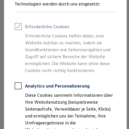
Reifenpakete
Technologien werden durch uns eingesetzt:
das Produkt gern bei Ihrem
Volkswagen
Partner an.
Leasing
Leasing-Angebote
Gebrauchtwagen Leasing
LED-Rückleuchten im
R‑Line
Look anfragen
Junge Gebrauchtwagen-Leasing
Erforderliche Cookies
Elektroauto Leasing
Kleinwagen-Leasing
Erforderliche Cookies helfen dabei, eine
Leasing ohne Anzahlung
Website nutzbar zu machen, indem sie
Finanzierung
Autokredit mit Schlussrate
Grundfunktionen wie Seitennavigation und
Versicherungen und Garantien
Zugriff auf sichere Bereiche der Website
Kfz-Versicherung
ermöglichen. Die Website kann ohne diese
Restschuldversicherungen
Garantien
Cookies nicht richtig funktionieren.
Wartungsverträge
Geschäftskunden
Professional Class bei Volkswagen
Analytics und Personalisierung
Großkunden
Diese Cookies sammeln Informationen über
Behörden
Direktkunden
Ihre Websitenutzung (beispielsweise
Sonderfahrzeuge
Seitenaufrufe, Verweildauer je Seite, Klicks)
Anpfiff zum Gewinn
und ermöglichen uns bei Teilnahme, Ihre
Elektromobilität
Impressum
Nutzungsbedingungen
Elektroautos
Umfrageergebnisse in die
ID. Tutorials
Datenschutzerklärungen
Cookie-Richtlinie