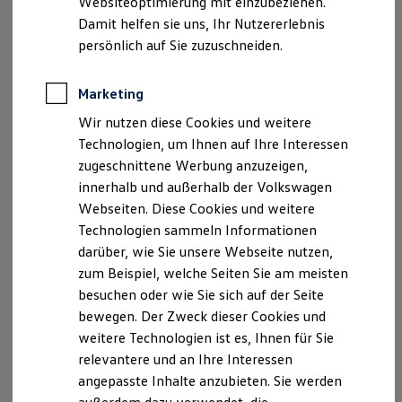
Websiteoptimierung mit einzubeziehen.
Elektrofahrzeugkonzepte
Lizenzhinweise Dritter
Damit helfen sie uns, Ihr Nutzererlebnis
ID. EVERY1
Angaben zum Digital Services Act (DSA)
EU Data Act
Reichweite
persönlich auf Sie zuzuschneiden.
Reichweite der ID. Modelle
Produktsicherheitsinformationen
Vertrag Widerrufen
Reichweite im Winter
Rekuperation
Marketing
Laden
Wir nutzen diese Cookies und weitere
Laden unterwegs
Disclaimer von Volkswagen AG
Laden Zuhause
Technologien, um Ihnen auf Ihre Interessen
Ladestationen finden
Die in dieser Darstellung gezeigten Fahrzeuge und
zugeschnittene Werbung anzuzeigen,
Ladezeitensimulator
Ausstattungen können in einzelnen Details vom aktuellen
innerhalb und außerhalb der Volkswagen
Batterie
deutschen Lieferprogramm abweichen. Abgebildet sind
Sicherheit
Webseiten. Diese Cookies und weitere
teilweise Sonderausstattungen der Fahrzeuge gegen
Garantie und Lebensdauer
Technologien sammeln Informationen
Mehrpreis.
Nachhaltigkeit
darüber, wie Sie unsere Webseite nutzen,
Technologie
Bitte beachten Sie auch unseren Konfigurator für eine
Kosten und Kauf
Übersicht der aktuell verfügbaren Modelle und Ausstattungen.
zum Beispiel, welche Seiten Sie am meisten
Verbrauchskosten
besuchen oder wie Sie sich auf der Seite
Kaufoptionen
Die angegebenen Verbrauchs- und Emissionswerte beziehen
bewegen. Der Zweck dieser Cookies und
E-Auto-Förderung
sich nicht auf ein einzelnes Fahrzeug und sind nicht Bestandteil
Software und Konnektivität
weitere Technologien ist es, Ihnen für Sie
des Angebots, sondern dienen allein Vergleichszwecken
Die ID. Software 6
zwischen den verschiedenen Fahrzeugtypen.
relevantere und an Ihre Interessen
ID. Software Versionen und Updates
Zusatzausstattungen und
Zubehör
(Anbauteile, Reifenformat
angepasste Inhalte anzubieten. Sie werden
Digitale Extras
usw.) können relevante Fahrzeugparameter, wie
z. B.
Gewicht,
Schnittstellen zu Ihrem ID.