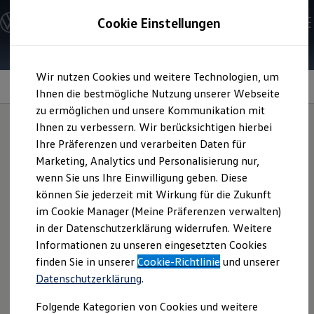
Modelle und Konfigurator
Cookie Einstellungen
Konfigurator
Modelle vergleichen
Konfiguration laden
Zum
Zum
Autosuche
Wir nutzen Cookies und weitere Technologien, um
Hauptinhalt
Footer
Elektroautos
springen
springen
Ihnen die bestmögliche Nutzung unserer Webseite
ENERGY Sondermodelle
Nutzfahrzeuge
zu ermöglichen und unsere Kommunikation mit
SUV und CUV
LED-Rückleuchten
Ihnen zu verbessern. Wir berücksichtigen hierbei
im
Familienautos
Ihre Präferenzen und verarbeiten Daten für
Kombis
Kompaktwagen
R‑Line
Marketing, Analytics und Personalisierung nur,
Look für Ihren
Sportwagen
wenn Sie uns Ihre Einwilligung geben. Diese
Schnell verfügbare Fahrzeuge
Passat
Angebote und Produkte
können Sie jederzeit mit Wirkung für die Zukunft
oder
Passat
Aktuelle Angebote
im Cookie Manager (Meine Präferenzen verwalten)
E-Auto-Förderung
Variant
in der Datenschutzerklärung widerrufen. Weitere
Volkswagen Marktplatz
Informationen zu unseren eingesetzten Cookies
Die ENERGY Sondermodelle
Junge Gebrauchtwagen und Gebrauchtwagen
finden Sie in unserer
Cookie-Richtlinie
und unserer
Volkswagen Zertifizierte Gebrauchtwagen
Diese energieeffizienteren LED-Heckleuchten sorgen nicht
Datenschutzerklärung
.
Elektromobilität bei Gebrauchtwagen
nur für gute Helligkeit, sondern auch für eine noch
Zubehör- und Serviceangebote
Folgende Kategorien von Cookies und weitere
Saisonangebote
sportivere Optik – dank abgedunkeltem Design. Fragen Sie