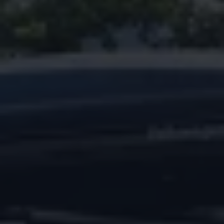
Magazin
Lifestyle
Transport
Familie
Elektromobilität
Volkswagen R
Pannen- und Unfallhilfe
Volkswagen Kundenbetreuung