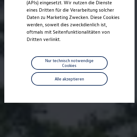
(APIs) eingesetzt. Wir nutzen die Dienste
Motorenöl und Flüssigkeiten
eines Dritten für die Verarbeitung solcher
Räder und Reifen
Pannen- und Unfallhilfe
Daten zu Marketing Zwecken. Diese Cookies
Economy Service
werden, soweit dies zweckdienlich ist,
Volkswagen Teile
oftmals mit Seitenfunktionalitäten von
Zubehör
Modellspezifisches Zubehör
Dritten verlinkt.
Schutz und Pflege
Transport
Entertainment und Elektronik
Individualisieren
Nur technisch notwendige
Wallbox und Ladekabel
Cookies
Digitale Extras
Dienste für Ihr Modell finden
Alle akzeptieren
Volkswagen Apps, Login und Shop
Handy und Fahrzeug verbinden
Updates für Software, Karten und Radio
Über Ihr Auto
Vorgängermodelle
Kundeninformationen
Volkswagen Kundenbetreuung
Warn- und Kontrollleuchten
Assistenzsysteme
Digitale Betriebsanleitung
Live Beratung