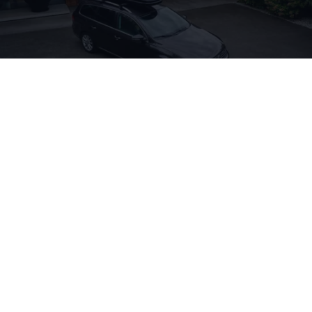
Charging
Sie sind auf der Suche nach nützlichem
Zubehör
für Ihr Hybridfahrzeug? Wir haben eine Auswahl
rund ums Laden für Sie und Ihren
Passat
GTE
oder
Passat
Variant
GTE
zusammengestellt. Wenn Sie
sich für die Produkte interessieren, fragen Sie
diese gern bei Ihrem
Volkswagen
Partner an.