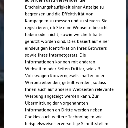
außerdem dazu verwendet, die
Hybridautos
Erscheinungshäufigkeit einer Anzeige zu
Marke und Erlebnis
begrenzen und die Effektivität von
Volkswagen R und R Experience
R-Modelle
Kampagnen zu messen und zu steuern. Sie
R Experience
registrieren, ob Sie eine Webseite besucht
Driving Experience
haben oder nicht, sowie welche Inhalte
Volkswagen entdecken
Werkbesichtigung
genutzt worden sind. Dies basiert auf einer
Factory visit
eindeutigen Identifikation Ihres Browsers
Lifestyle Shop
sowie Ihres Internetgeräts. Die
T-Roc Kollektion
Golf Kollektion
Informationen können mit anderen
ID. Kollektion
Webseiten oder Seiten Dritter, wie z.B.
Volkswagen Kollektion
Volkswagen Konzerngesellschaften oder
R-Kollektion
GTI Kollektion
Werbetreibenden, geteilt werden, sodass
Fußball Drop
Ihnen auch auf anderen Webseiten relevante
we drive football
Werbung angezeigt werden kann. Zur
#wedriveproud
Besitzer und Service
Übermittlung der vorgenannten
myVolkswagen
Informationen an Dritte werden neben
Software Updates
Cookies auch weitere Technologien wie
Service und Ersatzteile
Inspektion und HU/AU
beispielsweise serverseitige Schnittstellen
Reparaturen und Checks