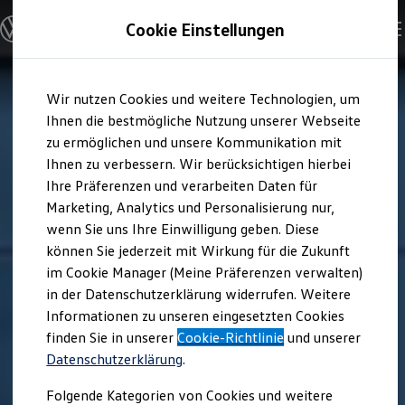
Modelle und Konfigurator
Cookie Einstellungen
Konfigurator
Modelle vergleichen
Konfiguration laden
Zum
Zum
Autosuche
Wir nutzen Cookies und weitere Technologien, um
Hauptinhalt
Footer
Elektroautos
springen
springen
Ihnen die bestmögliche Nutzung unserer Webseite
ENERGY Sondermodelle
Nutzfahrzeuge
zu ermöglichen und unsere Kommunikation mit
SUV und CUV
Ihnen zu verbessern. Wir berücksichtigen hierbei
Familienautos
Ihre Präferenzen und verarbeiten Daten für
Kombis
Kompaktwagen
Marketing, Analytics und Personalisierung nur,
Sportwagen
wenn Sie uns Ihre Einwilligung geben. Diese
Schnell verfügbare Fahrzeuge
Angebote und Produkte
können Sie jederzeit mit Wirkung für die Zukunft
Aktuelle Angebote
im Cookie Manager (Meine Präferenzen verwalten)
E-Auto-Förderung
in der Datenschutzerklärung widerrufen. Weitere
Volkswagen Marktplatz
Informationen zu unseren eingesetzten Cookies
Die ENERGY Sondermodelle
Junge Gebrauchtwagen und Gebrauchtwagen
finden Sie in unserer
Cookie-Richtlinie
und unserer
Volkswagen Zertifizierte Gebrauchtwagen
Datenschutzerklärung
.
Elektromobilität bei Gebrauchtwagen
Zubehör- und Serviceangebote
Folgende Kategorien von Cookies und weitere
Saisonangebote