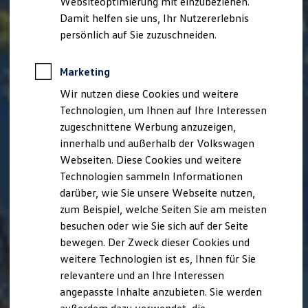
Websiteoptimierung mit einzubeziehen.
Elektrofahrzeugkonzepte
Damit helfen sie uns, Ihr Nutzererlebnis
ID. EVERY1
Reichweite
persönlich auf Sie zuzuschneiden.
Reichweite der ID. Modelle
Reichweite im Winter
Rekuperation
Marketing
Laden
Wir nutzen diese Cookies und weitere
Laden unterwegs
Laden Zuhause
Technologien, um Ihnen auf Ihre Interessen
Ladestationen finden
zugeschnittene Werbung anzuzeigen,
Ladezeitensimulator
innerhalb und außerhalb der Volkswagen
Batterie
Sicherheit
Webseiten. Diese Cookies und weitere
Garantie und Lebensdauer
Technologien sammeln Informationen
Nachhaltigkeit
darüber, wie Sie unsere Webseite nutzen,
Technologie
Kosten und Kauf
zum Beispiel, welche Seiten Sie am meisten
Verbrauchskosten
besuchen oder wie Sie sich auf der Seite
Kaufoptionen
bewegen. Der Zweck dieser Cookies und
E-Auto-Förderung
Software und Konnektivität
weitere Technologien ist es, Ihnen für Sie
Die ID. Software 6
relevantere und an Ihre Interessen
ID. Software Versionen und Updates
angepasste Inhalte anzubieten. Sie werden
Digitale Extras
Schnittstellen zu Ihrem ID.