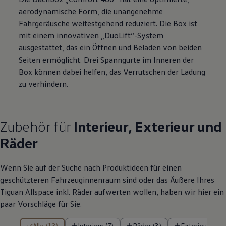
aerodynamische Form, die unangenehme
Fahrgeräusche weitestgehend reduziert. Die Box ist
mit einem innovativen „DuoLift“-System
ausgestattet, das ein Öffnen und Beladen von beiden
Seiten ermöglicht. Drei Spanngurte im Inneren der
Box können dabei helfen, das Verrutschen der Ladung
zu verhindern.
Zubehör
für
Interieur, Exterieur und
Räder
Wenn Sie auf der Suche nach Produktideen für einen
geschützteren Fahrzeuginnenraum sind oder das Äußere Ihres
Tiguan
Allspace
inkl. Räder aufwerten wollen, haben wir hier ein
paar Vorschläge für Sie.
13 von 13 Details
Alle (13)
Interieur (7)
Räder (3)
Exterieur (3)