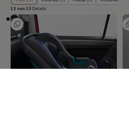
13 von 13
Details
Kindersitze
So