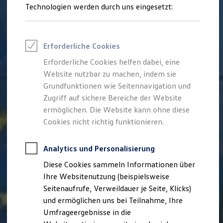
Reifenpakete
Technologien werden durch uns eingesetzt:
Leasing
Leasing-Angebote
Gebrauchtwagen Leasing
Junge Gebrauchtwagen-Leasing
Erforderliche Cookies
Elektroauto Leasing
Kleinwagen-Leasing
Erforderliche Cookies helfen dabei, eine
Leasing ohne Anzahlung
Website nutzbar zu machen, indem sie
Finanzierung
Autokredit mit Schlussrate
Grundfunktionen wie Seitennavigation und
Versicherungen und Garantien
Zugriff auf sichere Bereiche der Website
Kfz-Versicherung
ermöglichen. Die Website kann ohne diese
Restschuldversicherungen
Garantien
Cookies nicht richtig funktionieren.
Wartungsverträge
Geschäftskunden
Professional Class bei Volkswagen
Analytics und Personalisierung
Großkunden
Diese Cookies sammeln Informationen über
Behörden
Direktkunden
Ihre Websitenutzung (beispielsweise
Sonderfahrzeuge
Seitenaufrufe, Verweildauer je Seite, Klicks)
Anpfiff zum Gewinn
und ermöglichen uns bei Teilnahme, Ihre
Elektromobilität
Elektroautos
Umfrageergebnisse in die
ID. Tutorials