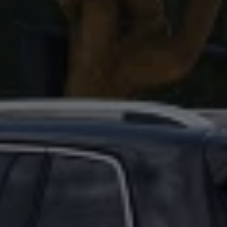
Magazin
Lifestyle
Transport
Familie
Elektromobilität
Volkswagen R
Pannen- und Unfallhilfe
Volkswagen Kundenbetreuung