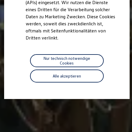
(APIs) eingesetzt. Wir nutzen die Dienste
Motorenöl und Flüssigkeiten
eines Dritten für die Verarbeitung solcher
Räder und Reifen
Pannen- und Unfallhilfe
Daten zu Marketing Zwecken. Diese Cookies
Economy Service
werden, soweit dies zweckdienlich ist,
Volkswagen Teile
oftmals mit Seitenfunktionalitäten von
Zubehör
Modellspezifisches Zubehör
Dritten verlinkt.
Schutz und Pflege
Transport
Entertainment und Elektronik
Individualisieren
Nur technisch notwendige
Wallbox und Ladekabel
Cookies
Digitale Extras
Dienste für Ihr Modell finden
Alle akzeptieren
Volkswagen Apps, Login und Shop
Handy und Fahrzeug verbinden
Updates für Software, Karten und Radio
Über Ihr Auto
Vorgängermodelle
Kundeninformationen
Volkswagen Kundenbetreuung
Warn- und Kontrollleuchten
Assistenzsysteme
Digitale Betriebsanleitung
Live Beratung