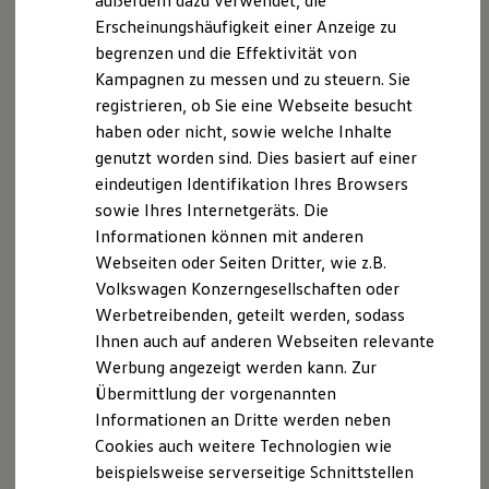
außerdem dazu verwendet, die
Hybridautos
Erscheinungshäufigkeit einer Anzeige zu
Marke und Erlebnis
begrenzen und die Effektivität von
Volkswagen R und R Experience
R-Modelle
Kampagnen zu messen und zu steuern. Sie
R Experience
registrieren, ob Sie eine Webseite besucht
Driving Experience
haben oder nicht, sowie welche Inhalte
Volkswagen entdecken
Werkbesichtigung
genutzt worden sind. Dies basiert auf einer
Factory visit
eindeutigen Identifikation Ihres Browsers
Lifestyle Shop
sowie Ihres Internetgeräts. Die
T-Roc Kollektion
Golf Kollektion
Informationen können mit anderen
ID. Kollektion
Webseiten oder Seiten Dritter, wie z.B.
Volkswagen Kollektion
Volkswagen Konzerngesellschaften oder
R-Kollektion
GTI Kollektion
Werbetreibenden, geteilt werden, sodass
Fußball Drop
Ihnen auch auf anderen Webseiten relevante
we drive football
Werbung angezeigt werden kann. Zur
#wedriveproud
Besitzer und Service
Übermittlung der vorgenannten
myVolkswagen
Informationen an Dritte werden neben
Software Updates
Cookies auch weitere Technologien wie
Service und Ersatzteile
Inspektion und HU/AU
beispielsweise serverseitige Schnittstellen
Reparaturen und Checks