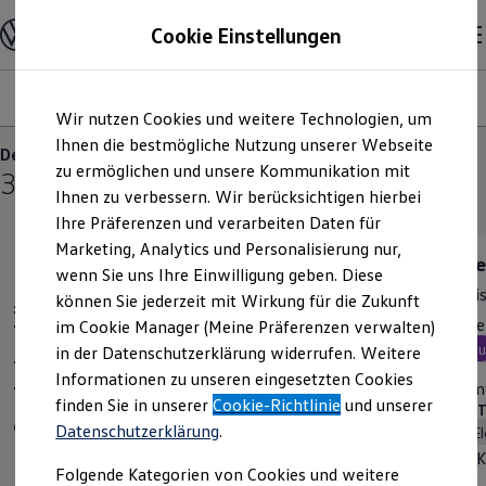
Modelle und Konfigurator
Cookie Einstellungen
Konfigurator
Modelle vergleichen
Konfiguration laden
Modelle
Ausstattungsvariante
Motoren
Farben
Interieur
Zum
Zum
Autosuche
Wir nutzen Cookies und weitere Technologien, um
Hauptinhalt
Footer
Elektroautos
springen
springen
Ihnen die bestmögliche Nutzung unserer Webseite
ENERGY Sondermodelle
Der neue ID. Polo
Nutzfahrzeuge
zu ermöglichen und unsere Kommunikation mit
3
Varianten
SUV und CUV
Ihnen zu verbessern. Wir berücksichtigen hierbei
Familienautos
Ihre Präferenzen und verarbeiten Daten für
Kombis
Kompaktwagen
Marketing, Analytics und Personalisierung nur,
Sportwagen
Trend
Lif
wenn Sie uns Ihre Einwilligung geben. Diese
Schnell verfügbare Fahrzeuge
Preis inkl. MwSt. ab
24.995,00 €
Prei
Angebote und Produkte
können Sie jederzeit mit Wirkung für die Zukunft
Standardmodelle
Aktuelle Angebote
Rate inkl. MwSt. ab
Rate
im Cookie Manager (Meine Präferenzen verwalten)
E-Auto-Förderung
Neu
Ne
in der Datenschutzerklärung widerrufen. Weitere
Volkswagen Marktplatz
Informationen zu unseren eingesetzten Cookies
Die ENERGY Sondermodelle
BATTERIEN (1 verfügbar)
Komf
Junge Gebrauchtwagen und Gebrauchtwagen
finden Sie in unserer
Cookie-Richtlinie
und unserer
Elektro
Automatik
BATT
Volkswagen Zertifizierte Gebrauchtwagen
Datenschutzerklärung
.
Kapazität
37kW·h
Elektromobilität bei Gebrauchtwagen
Zubehör- und Serviceangebote
K
Elektrische Reichweite
334km
Folgende Kategorien von Cookies und weitere
Saisonangebote