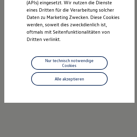
(APIs) eingesetzt. Wir nutzen die Dienste
Motorenöl und Flüssigkeiten
eines Dritten für die Verarbeitung solcher
Räder und Reifen
Pannen- und Unfallhilfe
Daten zu Marketing Zwecken. Diese Cookies
Economy Service
werden, soweit dies zweckdienlich ist,
Volkswagen Teile
oftmals mit Seitenfunktionalitäten von
Zubehör
Modellspezifisches Zubehör
Dritten verlinkt.
Schutz und Pflege
Transport
Entertainment und Elektronik
Individualisieren
Nur technisch notwendige
Wallbox und Ladekabel
Cookies
Digitale Extras
Dienste für Ihr Modell finden
Alle akzeptieren
Volkswagen Apps, Login und Shop
Handy und Fahrzeug verbinden
Updates für Software, Karten und Radio
Über Ihr Auto
Vorgängermodelle
Kundeninformationen
Volkswagen Kundenbetreuung
Warn- und Kontrollleuchten
Assistenzsysteme
Digitale Betriebsanleitung
Live Beratung