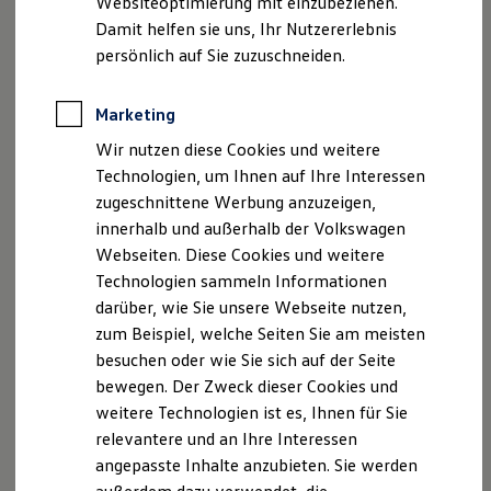
Websiteoptimierung mit einzubeziehen.
Elektrofahrzeugkonzepte
Damit helfen sie uns, Ihr Nutzererlebnis
ID. EVERY1
Reichweite
persönlich auf Sie zuzuschneiden.
Reichweite der ID. Modelle
Reichweite im Winter
Rekuperation
Marketing
Laden
Wir nutzen diese Cookies und weitere
Laden unterwegs
Laden Zuhause
Technologien, um Ihnen auf Ihre Interessen
Ladestationen finden
zugeschnittene Werbung anzuzeigen,
Ladezeitensimulator
innerhalb und außerhalb der Volkswagen
Batterie
Sicherheit
Webseiten. Diese Cookies und weitere
Garantie und Lebensdauer
Technologien sammeln Informationen
Nachhaltigkeit
darüber, wie Sie unsere Webseite nutzen,
Technologie
Kosten und Kauf
zum Beispiel, welche Seiten Sie am meisten
Verbrauchskosten
besuchen oder wie Sie sich auf der Seite
Kaufoptionen
bewegen. Der Zweck dieser Cookies und
E-Auto-Förderung
Software und Konnektivität
weitere Technologien ist es, Ihnen für Sie
Die ID. Software 6
relevantere und an Ihre Interessen
ID. Software Versionen und Updates
angepasste Inhalte anzubieten. Sie werden
Digitale Extras
Schnittstellen zu Ihrem ID.