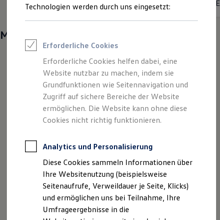
•
E
Energieverbrauch kombiniert:
14,8 - 13,3 kWh/100 km
Reifenpakete
Technologien werden durch uns eingesetzt:
Leasing
•
CO₂-Emissionen kombiniert:
0 g/km
CO₂-Klasse:
A
Leasing-Angebote
Gebrauchtwagen Leasing
Mehr entdecken
Junge Gebrauchtwagen-Leasing
Erforderliche Cookies
Elektroauto Leasing
Kleinwagen-Leasing
Erforderliche Cookies helfen dabei, eine
Leasing ohne Anzahlung
Website nutzbar zu machen, indem sie
Finanzierung
Autokredit mit Schlussrate
Grundfunktionen wie Seitennavigation und
Versicherungen und Garantien
Zugriff auf sichere Bereiche der Website
Kfz-Versicherung
ermöglichen. Die Website kann ohne diese
Restschuldversicherungen
Garantien
Cookies nicht richtig funktionieren.
Wartungsverträge
Geschäftskunden
Professional Class bei Volkswagen
Analytics und Personalisierung
Großkunden
Diese Cookies sammeln Informationen über
Behörden
Direktkunden
Ihre Websitenutzung (beispielsweise
Sonderfahrzeuge
Seitenaufrufe, Verweildauer je Seite, Klicks)
Anpfiff zum Gewinn
und ermöglichen uns bei Teilnahme, Ihre
Elektromobilität
Elektroautos
Umfrageergebnisse in die
ID. Tutorials