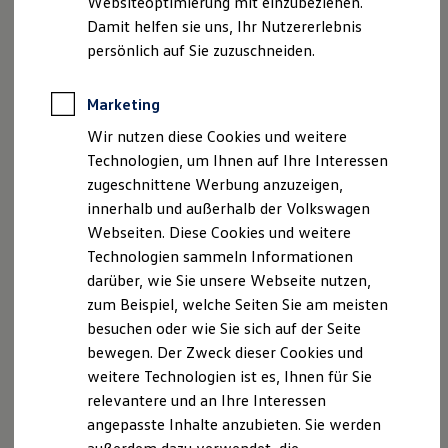
Websiteoptimierung mit einzubeziehen.
Elektrofahrzeugkonzepte
Damit helfen sie uns, Ihr Nutzererlebnis
ID. EVERY1
Life
Reichweite
persönlich auf Sie zuzuschneiden.
Ab 29.195,00 € inkl. MwSt.
Reichweite der ID. Modelle
Reichweite im Winter
Rekuperation
Marketing
Laden
Bald erhältlich
Wir nutzen diese Cookies und weitere
Laden unterwegs
Begeistert. Der neue
Laden Zuhause
Technologien, um Ihnen auf Ihre Interessen
Ladestationen finden
vollelektrische ID. Cross Trend
zugeschnittene Werbung anzuzeigen,
Ladezeitensimulator
innerhalb und außerhalb der Volkswagen
Batterie
Sicherheit
Webseiten. Diese Cookies und weitere
Garantie und Lebensdauer
Technologien sammeln Informationen
Nachhaltigkeit
darüber, wie Sie unsere Webseite nutzen,
Technologie
Kosten und Kauf
zum Beispiel, welche Seiten Sie am meisten
Verbrauchskosten
besuchen oder wie Sie sich auf der Seite
Kaufoptionen
bewegen. Der Zweck dieser Cookies und
E-Auto-Förderung
Software und Konnektivität
weitere Technologien ist es, Ihnen für Sie
Die ID. Software 6
relevantere und an Ihre Interessen
ID. Software Versionen und Updates
angepasste Inhalte anzubieten. Sie werden
Digitale Extras
Schnittstellen zu Ihrem ID.