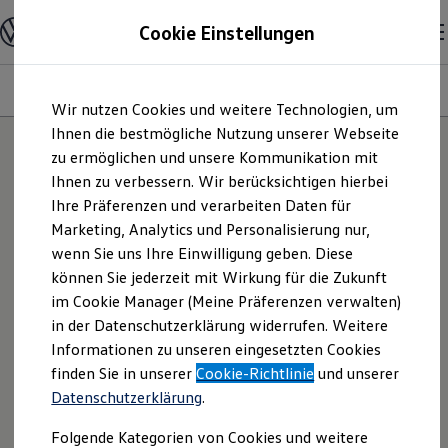
Modelle und Konfigurator
Cookie Einstellungen
Konfigurator
Modelle vergleichen
Konfiguration laden
Modelle
Ausstattungsvariante
Motoren
Farben
Interieur
Zum
Zum
Autosuche
Wir nutzen Cookies und weitere Technologien, um
Hauptinhalt
Footer
Elektroautos
springen
springen
Ihnen die bestmögliche Nutzung unserer Webseite
ENERGY Sondermodelle
Nutzfahrzeuge
zu ermöglichen und unsere Kommunikation mit
3
Modelle
SUV und CUV
Ihnen zu verbessern. Wir berücksichtigen hierbei
Familienautos
Ihre Präferenzen und verarbeiten Daten für
Kombis
Kompaktwagen
NEU: KI TESTEN
Marketing, Analytics und Personalisierung nur,
Sportwagen
Entdecken Sie Modelle, die perfekt zu
wenn Sie uns Ihre Einwilligung geben. Diese
Schnell verfügbare Fahrzeuge
Ihnen passen.
Angebote und Produkte
können Sie jederzeit mit Wirkung für die Zukunft
Aktuelle Angebote
im Cookie Manager (Meine Präferenzen verwalten)
E-Auto-Förderung
Neu
in der Datenschutzerklärung widerrufen. Weitere
Volkswagen Marktplatz
Informationen zu unseren eingesetzten Cookies
Die ENERGY Sondermodelle
Junge Gebrauchtwagen und Gebrauchtwagen
finden Sie in unserer
Cookie-Richtlinie
und unserer
Volkswagen Zertifizierte Gebrauchtwagen
Datenschutzerklärung
.
Elektromobilität bei Gebrauchtwagen
Zubehör- und Serviceangebote
Folgende Kategorien von Cookies und weitere
Saisonangebote