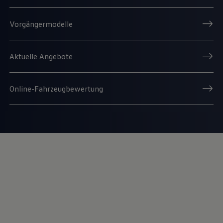
Magazin
Lifestyle
Vorgängermodelle
Transport
Familie
Elektromobilität
Volkswagen R
Aktuelle Angebote
Pannen- und Unfallhilfe
Volkswagen Kundenbetreuung
Online-Fahrzeugbewertung