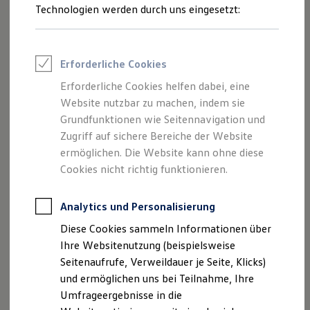
Reifenpakete
Technologien werden durch uns eingesetzt:
Leasing
Leasing-Angebote
Gebrauchtwagen Leasing
Junge Gebrauchtwagen-Leasing
Erforderliche Cookies
Elektroauto Leasing
Kleinwagen-Leasing
Trend
Erforderliche Cookies helfen dabei, eine
Leasing ohne Anzahlung
Ab 24.995,00 € inkl. MwSt.
Website nutzbar zu machen, indem sie
Finanzierung
Autokredit mit Schlussrate
Grundfunktionen wie Seitennavigation und
•
Energieverbrauch kombiniert:
14,8 - 13,3 kWh/100 km
CO₂-
Versicherungen und Garantien
Zugriff auf sichere Bereiche der Website
•
Emissionen kombiniert:
0 g/km
CO₂-Klasse:
A
Kfz-Versicherung
ermöglichen. Die Website kann ohne diese
Restschuldversicherungen
Neu
abzgl. ID. Kaufprämie
Garantien
Cookies nicht richtig funktionieren.
Wartungsverträge
Geschäftskunden
Professional Class bei Volkswagen
Analytics und Personalisierung
Großkunden
Diese Cookies sammeln Informationen über
Behörden
Direktkunden
Ihre Websitenutzung (beispielsweise
Sonderfahrzeuge
Seitenaufrufe, Verweildauer je Seite, Klicks)
Anpfiff zum Gewinn
und ermöglichen uns bei Teilnahme, Ihre
Elektromobilität
Elektroautos
Umfrageergebnisse in die
ID. Tutorials