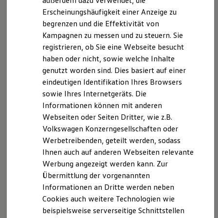
außerdem dazu verwendet, die
Hybridautos
Erscheinungshäufigkeit einer Anzeige zu
Marke und Erlebnis
begrenzen und die Effektivität von
Volkswagen R und R Experience
R-Modelle
Kampagnen zu messen und zu steuern. Sie
R Experience
registrieren, ob Sie eine Webseite besucht
Driving Experience
haben oder nicht, sowie welche Inhalte
Volkswagen entdecken
Ab 27.995,00 € inkl. MwSt.
Werkbesichtigung
genutzt worden sind. Dies basiert auf einer
Die Ausstattungslinie Trend ist voraussichtlich ab
Factory visit
eindeutigen Identifikation Ihres Browsers
Mitte Oktober 2026 bestellbar.
Lifestyle Shop
ID. Cross konfigurieren
sowie Ihres Internetgeräts. Die
T-Roc Kollektion
Golf Kollektion
Informationen können mit anderen
ID. Kollektion
Webseiten oder Seiten Dritter, wie z.B.
Volkswagen Kollektion
Neu
abzgl. ID. Kaufprämie
Volkswagen Konzerngesellschaften oder
R-Kollektion
GTI Kollektion
Werbetreibenden, geteilt werden, sodass
Fußball Drop
Ihnen auch auf anderen Webseiten relevante
we drive football
Werbung angezeigt werden kann. Zur
#wedriveproud
Besitzer und Service
Übermittlung der vorgenannten
myVolkswagen
Informationen an Dritte werden neben
Software Updates
Cookies auch weitere Technologien wie
Service und Ersatzteile
Inspektion und HU/AU
beispielsweise serverseitige Schnittstellen
Reparaturen und Checks