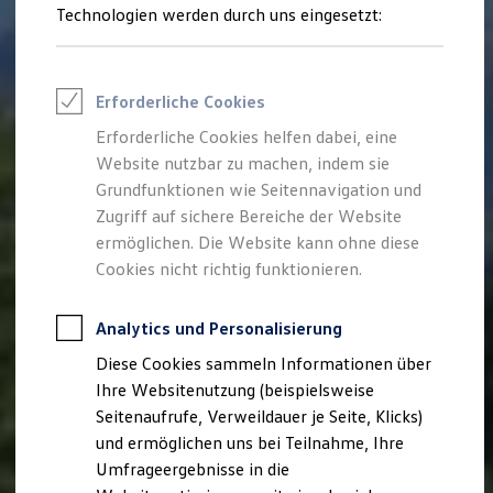
Reifenpakete
Technologien werden durch uns eingesetzt:
Leasing
Leasing-Angebote
Gebrauchtwagen Leasing
Junge Gebrauchtwagen-Leasing
Erforderliche Cookies
Elektroauto Leasing
Kleinwagen-Leasing
Erforderliche Cookies helfen dabei, eine
Leasing ohne Anzahlung
Website nutzbar zu machen, indem sie
Finanzierung
Autokredit mit Schlussrate
Grundfunktionen wie Seitennavigation und
Versicherungen und Garantien
Zugriff auf sichere Bereiche der Website
Kfz-Versicherung
ermöglichen. Die Website kann ohne diese
Restschuldversicherungen
Garantien
Cookies nicht richtig funktionieren.
Wartungsverträge
Geschäftskunden
Professional Class bei Volkswagen
Analytics und Personalisierung
Großkunden
Diese Cookies sammeln Informationen über
Behörden
Direktkunden
Ihre Websitenutzung (beispielsweise
Sonderfahrzeuge
Seitenaufrufe, Verweildauer je Seite, Klicks)
Anpfiff zum Gewinn
und ermöglichen uns bei Teilnahme, Ihre
Elektromobilität
Elektroautos
Umfrageergebnisse in die
ID. Tutorials