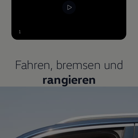
--:--
1
Verbleibende Zeit, --:--
Fahren, bremsen und
rangieren