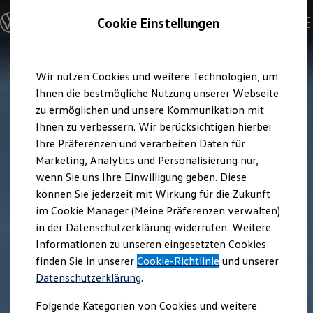
Modelle und Konfigurator
Cookie Einstellungen
Konfigurator
Modelle vergleichen
Konfiguration laden
Zum
Zum
Autosuche
Wir nutzen Cookies und weitere Technologien, um
Hauptinhalt
Footer
Elektroautos
springen
springen
Ihnen die bestmögliche Nutzung unserer Webseite
ENERGY Sondermodelle
Nutzfahrzeuge
zu ermöglichen und unsere Kommunikation mit
SUV und CUV
Ihnen zu verbessern. Wir berücksichtigen hierbei
Familienautos
Ihre Präferenzen und verarbeiten Daten für
Kombis
Kompaktwagen
Marketing, Analytics und Personalisierung nur,
Sportwagen
wenn Sie uns Ihre Einwilligung geben. Diese
Schnell verfügbare Fahrzeuge
Angebote und Produkte
können Sie jederzeit mit Wirkung für die Zukunft
Aktuelle Angebote
im Cookie Manager (Meine Präferenzen verwalten)
E-Auto-Förderung
in der Datenschutzerklärung widerrufen. Weitere
Volkswagen Marktplatz
Informationen zu unseren eingesetzten Cookies
Die ENERGY Sondermodelle
Junge Gebrauchtwagen und Gebrauchtwagen
finden Sie in unserer
Cookie-Richtlinie
und unserer
Volkswagen Zertifizierte Gebrauchtwagen
Datenschutzerklärung
.
Elektromobilität bei Gebrauchtwagen
Zubehör- und Serviceangebote
Folgende Kategorien von Cookies und weitere
Saisonangebote