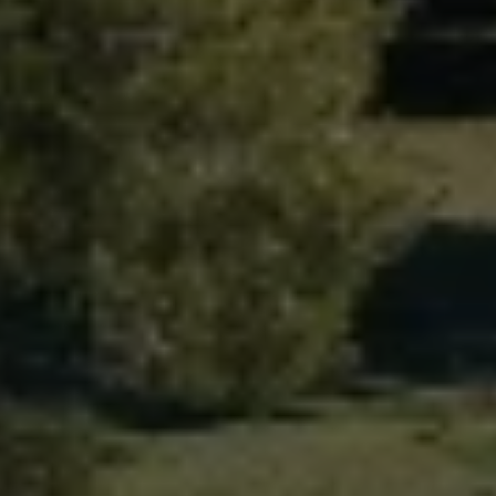
Magazin
Lifestyle
Transport
Familie
Elektromobilität
Volkswagen R
Pannen- und Unfallhilfe
Volkswagen Kundenbetreuung