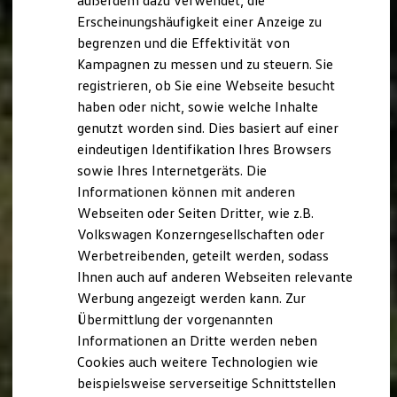
außerdem dazu verwendet, die
Hybridautos
Erscheinungshäufigkeit einer Anzeige zu
Marke und Erlebnis
begrenzen und die Effektivität von
Volkswagen R und R Experience
R-Modelle
Kampagnen zu messen und zu steuern. Sie
R Experience
registrieren, ob Sie eine Webseite besucht
Driving Experience
haben oder nicht, sowie welche Inhalte
Volkswagen entdecken
Werkbesichtigung
genutzt worden sind. Dies basiert auf einer
Factory visit
eindeutigen Identifikation Ihres Browsers
Lifestyle Shop
sowie Ihres Internetgeräts. Die
T-Roc Kollektion
Golf Kollektion
Informationen können mit anderen
ID. Kollektion
Webseiten oder Seiten Dritter, wie z.B.
Volkswagen Kollektion
Volkswagen Konzerngesellschaften oder
R-Kollektion
GTI Kollektion
Werbetreibenden, geteilt werden, sodass
Fußball Drop
Ihnen auch auf anderen Webseiten relevante
we drive football
Werbung angezeigt werden kann. Zur
#wedriveproud
Besitzer und Service
Übermittlung der vorgenannten
myVolkswagen
Informationen an Dritte werden neben
Software Updates
Cookies auch weitere Technologien wie
Service und Ersatzteile
Inspektion und HU/AU
beispielsweise serverseitige Schnittstellen
Reparaturen und Checks