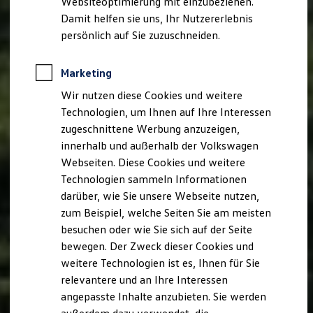
Websiteoptimierung mit einzubeziehen.
Elektrofahrzeugkonzepte
Damit helfen sie uns, Ihr Nutzererlebnis
ID. EVERY1
Reichweite
persönlich auf Sie zuzuschneiden.
Reichweite der ID. Modelle
Reichweite im Winter
Rekuperation
Marketing
Laden
Wir nutzen diese Cookies und weitere
Laden unterwegs
Laden Zuhause
Technologien, um Ihnen auf Ihre Interessen
Ladestationen finden
zugeschnittene Werbung anzuzeigen,
Ladezeitensimulator
innerhalb und außerhalb der Volkswagen
Batterie
Sicherheit
Webseiten. Diese Cookies und weitere
Garantie und Lebensdauer
Technologien sammeln Informationen
Nachhaltigkeit
darüber, wie Sie unsere Webseite nutzen,
Technologie
Kosten und Kauf
zum Beispiel, welche Seiten Sie am meisten
Verbrauchskosten
besuchen oder wie Sie sich auf der Seite
Kaufoptionen
bewegen. Der Zweck dieser Cookies und
E-Auto-Förderung
Software und Konnektivität
weitere Technologien ist es, Ihnen für Sie
Die ID. Software 6
relevantere und an Ihre Interessen
ID. Software Versionen und Updates
angepasste Inhalte anzubieten. Sie werden
Digitale Extras
Schnittstellen zu Ihrem ID.