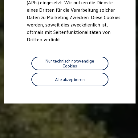
(APIs) eingesetzt. Wir nutzen die Dienste
Motorenöl und Flüssigkeiten
eines Dritten für die Verarbeitung solcher
Räder und Reifen
Pannen- und Unfallhilfe
Daten zu Marketing Zwecken. Diese Cookies
Economy Service
werden, soweit dies zweckdienlich ist,
Volkswagen Teile
oftmals mit Seitenfunktionalitäten von
Zubehör
Modellspezifisches Zubehör
Dritten verlinkt.
Schutz und Pflege
Transport
Entertainment und Elektronik
Individualisieren
Nur technisch notwendige
Wallbox und Ladekabel
Cookies
Digitale Extras
Dienste für Ihr Modell finden
Alle akzeptieren
Volkswagen Apps, Login und Shop
Handy und Fahrzeug verbinden
Updates für Software, Karten und Radio
Über Ihr Auto
Vorgängermodelle
Kundeninformationen
Volkswagen Kundenbetreuung
Warn- und Kontrollleuchten
Assistenzsysteme
Digitale Betriebsanleitung
Live Beratung