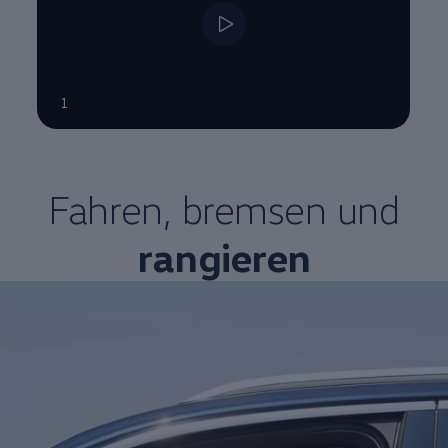
--:--
1
Verbleibende Zeit, --:--
Fahren, bremsen und
rangieren