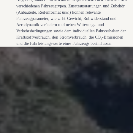
verschiedenen Fahrzeugtypen. Zusatzausstattungen und
Zubehör
(Anbauteile, Reifenformat usw.) können relevante
Fahrzeugparameter, wie
z. B.
Gewicht, Rollwiderstand und
Aerodynamik verändern und neben Witterungs- und
Verkehrsbedingungen sowie dem individuellen Fahrverhalten den
Kraftstoffverbrauch, den Stromverbrauch, die CO₂-Emissionen
und die Fahrleistungswerte eines Fahrzeugs beeinflussen.