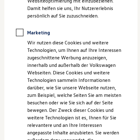
Websiteoptimierung mit einzubeziehen.
Elektrofahrzeugkonzepte
2. Anhänger anschließen
Damit helfen sie uns, Ihr Nutzererlebnis
ID. EVERY1
Reichweite
persönlich auf Sie zuzuschneiden.
Fahren Sie mit dem Zugfahrzeug an den Anhänger heran. Führen
Reichweite der ID. Modelle
Sie anschließend die Kugelpfanne des Anhängers, die sich vorne
Reichweite im Winter
Rekuperation
Marketing
an der Deichsel befindet, über die Kugelvorrichtung am
Laden
Fahrzeug. Senken Sie diese ab, bis sie einrastet – dafür einfach
Wir nutzen diese Cookies und weitere
Laden unterwegs
das Stützrad etwas tiefer kurbeln. Je nach Anhänger ist es
Laden Zuhause
Technologien, um Ihnen auf Ihre Interessen
Ladestationen finden
zusätzlich notwendig, den Hebel an der Kugelpfanne
zugeschnittene Werbung anzuzeigen,
Ladezeitensimulator
herunterzudrücken, damit das Einrasten gelingt. Vergessen Sie
innerhalb und außerhalb der Volkswagen
Batterie
nicht, das Stützrad abschließend wieder vollständig einzufahren
Sicherheit
Webseiten. Diese Cookies und weitere
Garantie und Lebensdauer
und zu fixieren.
Technologien sammeln Informationen
Nachhaltigkeit
darüber, wie Sie unsere Webseite nutzen,
Technologie
Kosten und Kauf
zum Beispiel, welche Seiten Sie am meisten
Verbrauchskosten
besuchen oder wie Sie sich auf der Seite
Kaufoptionen
bewegen. Der Zweck dieser Cookies und
E-Auto-Förderung
Software und Konnektivität
weitere Technologien ist es, Ihnen für Sie
Die ID. Software 6
relevantere und an Ihre Interessen
ID. Software Versionen und Updates
angepasste Inhalte anzubieten. Sie werden
Digitale Extras
Schnittstellen zu Ihrem ID.