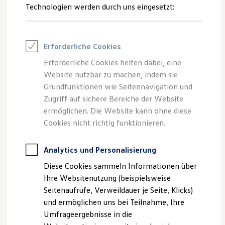
Reifenpakete
Technologien werden durch uns eingesetzt:
Leasing
Leasing-Angebote
Gebrauchtwagen Leasing
1. Vorbereitung und Sicherung
Junge Gebrauchtwagen-Leasing
Erforderliche Cookies
Elektroauto Leasing
Stellen Sie sicher, dass sich der Anhänger auf ebenem Terrain
Kleinwagen-Leasing
Erforderliche Cookies helfen dabei, eine
befindet und durch Unterlegkeile und gezogener Handbremse
Leasing ohne Anzahlung
Website nutzbar zu machen, indem sie
Finanzierung
gegen Wegrollen gesichert ist.
Autokredit mit Schlussrate
Grundfunktionen wie Seitennavigation und
Versicherungen und Garantien
Zugriff auf sichere Bereiche der Website
Kfz-Versicherung
ermöglichen. Die Website kann ohne diese
Restschuldversicherungen
Garantien
Cookies nicht richtig funktionieren.
Wartungsverträge
Geschäftskunden
Professional Class bei Volkswagen
Analytics und Personalisierung
Großkunden
Diese Cookies sammeln Informationen über
Behörden
Direktkunden
Ihre Websitenutzung (beispielsweise
Sonderfahrzeuge
Seitenaufrufe, Verweildauer je Seite, Klicks)
Anpfiff zum Gewinn
und ermöglichen uns bei Teilnahme, Ihre
Elektromobilität
Elektroautos
Umfrageergebnisse in die
ID. Tutorials