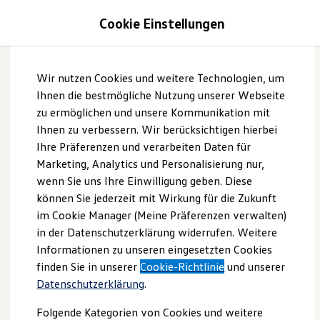
Modelle und Konfigurator
Cookie Einstellungen
Information
Konfigurator
Modelle vergleichen
Anhänger
befestigen
Konfiguration laden
Zum
Zum
Autosuche
Wir nutzen Cookies und weitere Technologien, um
Hauptinhalt
Footer
Elektroautos
Bei den Anhängevorrichtungen von
Volkswagen
Zubehör
springen
springen
Ihnen die bestmögliche Nutzung unserer Webseite
ENERGY Sondermodelle
kommen Kugelkopfkupplungen zum Einsatz. Dabei wird die
Nutzfahrzeuge
zu ermöglichen und unsere Kommunikation mit
SUV und CUV
Kugel der Kupplung mit dem Gegenstück am Anhänger – der
Ihnen zu verbessern. Wir berücksichtigen hierbei
Familienautos
sogenannten Kugelpfanne – verbunden. Wir erklären Ihnen am
Ihre Präferenzen und verarbeiten Daten für
Kombis
Beispiel des häufig eingesetzten Tiefladers Schritt für Schritt, wie
Kompaktwagen
Marketing, Analytics und Personalisierung nur,
Sportwagen
das funktioniert.
wenn Sie uns Ihre Einwilligung geben. Diese
Schnell verfügbare Fahrzeuge
Angebote und Produkte
können Sie jederzeit mit Wirkung für die Zukunft
Aktuelle Angebote
im Cookie Manager (Meine Präferenzen verwalten)
E-Auto-Förderung
in der Datenschutzerklärung widerrufen. Weitere
Volkswagen Marktplatz
Informationen zu unseren eingesetzten Cookies
Die ENERGY Sondermodelle
Junge Gebrauchtwagen und Gebrauchtwagen
finden Sie in unserer
Cookie-Richtlinie
und unserer
Volkswagen Zertifizierte Gebrauchtwagen
Datenschutzerklärung
.
Elektromobilität bei Gebrauchtwagen
Zubehör- und Serviceangebote
Folgende Kategorien von Cookies und weitere
Saisonangebote