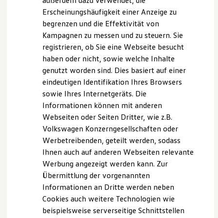
außerdem dazu verwendet, die
Hybridautos
Erscheinungshäufigkeit einer Anzeige zu
Marke und Erlebnis
begrenzen und die Effektivität von
Volkswagen R und R Experience
R-Modelle
Kampagnen zu messen und zu steuern. Sie
R Experience
registrieren, ob Sie eine Webseite besucht
Driving Experience
haben oder nicht, sowie welche Inhalte
Volkswagen entdecken
3. Abreißseil befestigen
1
Werkbesichtigung
genutzt worden sind. Dies basiert auf einer
Factory visit
Wenn Sie einen Anhänger mit eigener Bremsvorrichtung nutzen,
eindeutigen Identifikation Ihres Browsers
Lifestyle Shop
muss dieser zusätzlich mit einem Abreißseil gesichert werden.
sowie Ihres Internetgeräts. Die
T-Roc Kollektion
Dieses wird dabei einfach locker an der Anhängerkupplung Ihres
Golf Kollektion
Informationen können mit anderen
ID. Kollektion
Volkswagen
befestigt. In den meisten Fällen ist dazu eine
Webseiten oder Seiten Dritter, wie z.B.
Volkswagen Kollektion
spezielle Öse zum Einhaken vorhanden. Sollte sich der Anhänger
Volkswagen Konzerngesellschaften oder
R-Kollektion
selbstständig während der Fahrt abkuppeln, wird mithilfe dieses
GTI Kollektion
Werbetreibenden, geteilt werden, sodass
Fußball Drop
Seils der Bremsmechanismus des Anhängers ausgelöst.
Ihnen auch auf anderen Webseiten relevante
we drive football
Werbung angezeigt werden kann. Zur
#wedriveproud
Besitzer und Service
Übermittlung der vorgenannten
myVolkswagen
Informationen an Dritte werden neben
Software Updates
Cookies auch weitere Technologien wie
Service und Ersatzteile
Inspektion und HU/AU
beispielsweise serverseitige Schnittstellen
Reparaturen und Checks