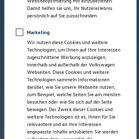
Websiteoptimierung mit einzubeziehen.
Elektrofahrzeugkonzepte
Damit helfen sie uns, Ihr Nutzererlebnis
ID. EVERY1
Reichweite
persönlich auf Sie zuzuschneiden.
Reichweite der ID. Modelle
Reichweite im Winter
Rekuperation
Marketing
Laden
Wir nutzen diese Cookies und weitere
Laden unterwegs
Laden Zuhause
Technologien, um Ihnen auf Ihre Interessen
Ladestationen finden
zugeschnittene Werbung anzuzeigen,
Ladezeitensimulator
innerhalb und außerhalb der Volkswagen
Batterie
Sicherheit
Webseiten. Diese Cookies und weitere
Garantie und Lebensdauer
Technologien sammeln Informationen
Nachhaltigkeit
darüber, wie Sie unsere Webseite nutzen,
Technologie
Kosten und Kauf
zum Beispiel, welche Seiten Sie am meisten
Verbrauchskosten
besuchen oder wie Sie sich auf der Seite
Kaufoptionen
bewegen. Der Zweck dieser Cookies und
E-Auto-Förderung
Software und Konnektivität
weitere Technologien ist es, Ihnen für Sie
Die ID. Software 6
relevantere und an Ihre Interessen
ID. Software Versionen und Updates
angepasste Inhalte anzubieten. Sie werden
Digitale Extras
Schnittstellen zu Ihrem ID.