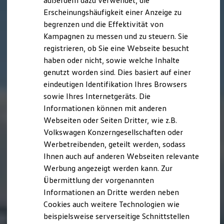
außerdem dazu verwendet, die
Hybridautos
Erscheinungshäufigkeit einer Anzeige zu
Marke und Erlebnis
begrenzen und die Effektivität von
Volkswagen R und R Experience
R-Modelle
Kampagnen zu messen und zu steuern. Sie
R Experience
registrieren, ob Sie eine Webseite besucht
Driving Experience
haben oder nicht, sowie welche Inhalte
Volkswagen entdecken
Werkbesichtigung
genutzt worden sind. Dies basiert auf einer
Factory visit
eindeutigen Identifikation Ihres Browsers
Lifestyle Shop
sowie Ihres Internetgeräts. Die
T-Roc Kollektion
Golf Kollektion
Informationen können mit anderen
ID. Kollektion
Webseiten oder Seiten Dritter, wie z.B.
Volkswagen Kollektion
Volkswagen Konzerngesellschaften oder
R-Kollektion
GTI Kollektion
Werbetreibenden, geteilt werden, sodass
Fußball Drop
Ihnen auch auf anderen Webseiten relevante
we drive football
Werbung angezeigt werden kann. Zur
#wedriveproud
Besitzer und Service
Übermittlung der vorgenannten
myVolkswagen
Informationen an Dritte werden neben
Software Updates
Cookies auch weitere Technologien wie
Service und Ersatzteile
Inspektion und HU/AU
beispielsweise serverseitige Schnittstellen
Reparaturen und Checks