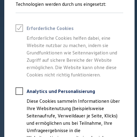
Reifenpakete
Technologien werden durch uns eingesetzt:
Leasing
Leasing-Angebote
Gebrauchtwagen Leasing
Junge Gebrauchtwagen-Leasing
Erforderliche Cookies
Elektroauto Leasing
Kleinwagen-Leasing
Erforderliche Cookies helfen dabei, eine
Leasing ohne Anzahlung
Website nutzbar zu machen, indem sie
Finanzierung
Autokredit mit Schlussrate
Grundfunktionen wie Seitennavigation und
Versicherungen und Garantien
Zugriff auf sichere Bereiche der Website
Kfz-Versicherung
ermöglichen. Die Website kann ohne diese
Restschuldversicherungen
Garantien
Cookies nicht richtig funktionieren.
Wartungsverträge
Geschäftskunden
Professional Class bei Volkswagen
Analytics und Personalisierung
Großkunden
Diese Cookies sammeln Informationen über
Behörden
Direktkunden
Ihre Websitenutzung (beispielsweise
Sonderfahrzeuge
Seitenaufrufe, Verweildauer je Seite, Klicks)
Anpfiff zum Gewinn
und ermöglichen uns bei Teilnahme, Ihre
Elektromobilität
Elektroautos
Umfrageergebnisse in die
ID. Tutorials