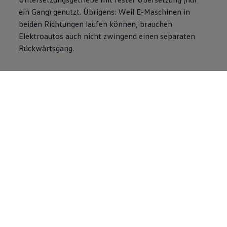
ein Gang) genutzt. Übrigens: Weil E-Maschinen in
beiden Richtungen laufen können, brauchen
Elektroautos auch nicht zwingend einen separaten
Rückwärtsgang.
Der Elektromotor im Elektroauto:
wartungsarm und effizient
Einen regelmäßigen Ölwechsel oder einen
Zahnriemenwechsel kennen Fahrer von E-Autos
nicht. Zudem sorgt die Rekuperationsfunktion dafür,
dass Bremsscheiben und -beläge bei E-Autos weniger
beansprucht werden. Die
Wartungskosten
können
so etwa 30 bis 40 % unter denen eines vergleichbaren
Modells mit Verbrennungsmotor liegen.
Weil E-Motoren ausgesprochen reibungsarm arbeiten
und sich weniger erhitzen als Verbrenner, entstehen