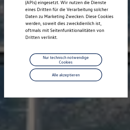
(APIs) eingesetzt. Wir nutzen die Dienste
Motorenöl und Flüssigkeiten
eines Dritten für die Verarbeitung solcher
Räder und Reifen
Pannen- und Unfallhilfe
Daten zu Marketing Zwecken. Diese Cookies
Economy Service
werden, soweit dies zweckdienlich ist,
Volkswagen Teile
oftmals mit Seitenfunktionalitäten von
Zubehör
Modellspezifisches Zubehör
Dritten verlinkt.
Schutz und Pflege
Transport
Entertainment und Elektronik
Individualisieren
Nur technisch notwendige
Wallbox und Ladekabel
Cookies
Digitale Extras
Dienste für Ihr Modell finden
Alle akzeptieren
Volkswagen Apps, Login und Shop
Handy und Fahrzeug verbinden
Updates für Software, Karten und Radio
Über Ihr Auto
Vorgängermodelle
Kundeninformationen
Volkswagen Kundenbetreuung
Warn- und Kontrollleuchten
Assistenzsysteme
Digitale Betriebsanleitung
Live Beratung