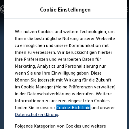
Modelle und Konfigurator
Cookie Einstellungen
Konfigurator
Modelle vergleichen
Konfiguration laden
Zum
Zum
Autosuche
Wir nutzen Cookies und weitere Technologien, um
Hauptinhalt
Footer
Elektroautos
springen
springen
Ihnen die bestmögliche Nutzung unserer Webseite
ENERGY Sondermodelle
Nutzfahrzeuge
zu ermöglichen und unsere Kommunikation mit
SUV und CUV
Ihnen zu verbessern. Wir berücksichtigen hierbei
Familienautos
Ihre Präferenzen und verarbeiten Daten für
Kombis
Kompaktwagen
Marketing, Analytics und Personalisierung nur,
Sportwagen
wenn Sie uns Ihre Einwilligung geben. Diese
Schnell verfügbare Fahrzeuge
Angebote und Produkte
können Sie jederzeit mit Wirkung für die Zukunft
Aktuelle Angebote
im Cookie Manager (Meine Präferenzen verwalten)
E-Auto-Förderung
in der Datenschutzerklärung widerrufen. Weitere
Volkswagen Marktplatz
Informationen zu unseren eingesetzten Cookies
Die ENERGY Sondermodelle
Junge Gebrauchtwagen und Gebrauchtwagen
finden Sie in unserer
Cookie-Richtlinie
und unserer
Volkswagen Zertifizierte Gebrauchtwagen
Datenschutzerklärung
.
Elektromobilität bei Gebrauchtwagen
Zubehör- und Serviceangebote
Folgende Kategorien von Cookies und weitere
Saisonangebote