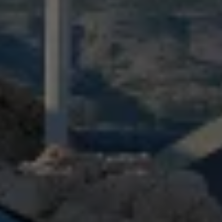
Magazin
Lifestyle
Transport
Familie
Elektromobilität
Volkswagen R
Pannen- und Unfallhilfe
Volkswagen Kundenbetreuung