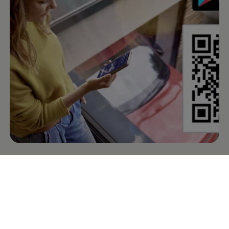
Die
Volkswagen
App
- der
digitale Begleiter für Ihren
Volkswagen
Mit der
Volkswagen
App greifen Sie bequem auf die