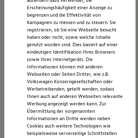
außerdem dazu verwendet, die
Hybridautos
Erscheinungshäufigkeit einer Anzeige zu
Marke und Erlebnis
begrenzen und die Effektivität von
Volkswagen R und R Experience
R-Modelle
Kampagnen zu messen und zu steuern. Sie
R Experience
registrieren, ob Sie eine Webseite besucht
Driving Experience
haben oder nicht, sowie welche Inhalte
Volkswagen entdecken
Werkbesichtigung
genutzt worden sind. Dies basiert auf einer
Factory visit
eindeutigen Identifikation Ihres Browsers
Lifestyle Shop
sowie Ihres Internetgeräts. Die
T-Roc Kollektion
Golf Kollektion
Informationen können mit anderen
ID. Kollektion
Webseiten oder Seiten Dritter, wie z.B.
Volkswagen Kollektion
Volkswagen Konzerngesellschaften oder
R-Kollektion
GTI Kollektion
Werbetreibenden, geteilt werden, sodass
Fußball Drop
Ihnen auch auf anderen Webseiten relevante
we drive football
Werbung angezeigt werden kann. Zur
#wedriveproud
Besitzer und Service
Übermittlung der vorgenannten
myVolkswagen
Informationen an Dritte werden neben
Software Updates
Cookies auch weitere Technologien wie
Service und Ersatzteile
Inspektion und HU/AU
beispielsweise serverseitige Schnittstellen
Reparaturen und Checks