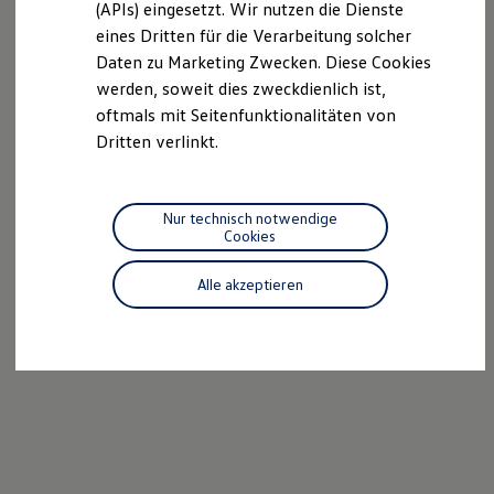
(APIs) eingesetzt. Wir nutzen die Dienste
Motorenöl und Flüssigkeiten
eines Dritten für die Verarbeitung solcher
Räder und Reifen
Pannen- und Unfallhilfe
Daten zu Marketing Zwecken. Diese Cookies
Economy Service
werden, soweit dies zweckdienlich ist,
Volkswagen Teile
oftmals mit Seitenfunktionalitäten von
Zubehör
Modellspezifisches Zubehör
Dritten verlinkt.
Schutz und Pflege
Transport
Entertainment und Elektronik
Individualisieren
Nur technisch notwendige
Wallbox und Ladekabel
Cookies
Digitale Extras
Dienste für Ihr Modell finden
Alle akzeptieren
Volkswagen Apps, Login und Shop
Handy und Fahrzeug verbinden
Updates für Software, Karten und Radio
Über Ihr Auto
Vorgängermodelle
Kundeninformationen
Volkswagen Kundenbetreuung
Warn- und Kontrollleuchten
Assistenzsysteme
Digitale Betriebsanleitung
Live Beratung