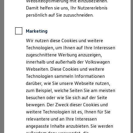
Websiteoptimierung mit einzubeziehen.
Elektrofahrzeugkonzepte
Damit helfen sie uns, Ihr Nutzererlebnis
ID. EVERY1
Reichweite
persönlich auf Sie zuzuschneiden.
Reichweite der ID. Modelle
Reichweite im Winter
Rekuperation
Marketing
Laden
Wir nutzen diese Cookies und weitere
Laden unterwegs
Laden Zuhause
Technologien, um Ihnen auf Ihre Interessen
Ladestationen finden
zugeschnittene Werbung anzuzeigen,
Ladezeitensimulator
innerhalb und außerhalb der Volkswagen
Batterie
Sicherheit
Webseiten. Diese Cookies und weitere
Garantie und Lebensdauer
Technologien sammeln Informationen
Nachhaltigkeit
darüber, wie Sie unsere Webseite nutzen,
Technologie
Kosten und Kauf
zum Beispiel, welche Seiten Sie am meisten
Verbrauchskosten
besuchen oder wie Sie sich auf der Seite
Kaufoptionen
bewegen. Der Zweck dieser Cookies und
E-Auto-Förderung
Software und Konnektivität
weitere Technologien ist es, Ihnen für Sie
Die ID. Software 6
relevantere und an Ihre Interessen
ID. Software Versionen und Updates
angepasste Inhalte anzubieten. Sie werden
Digitale Extras
Schnittstellen zu Ihrem ID.