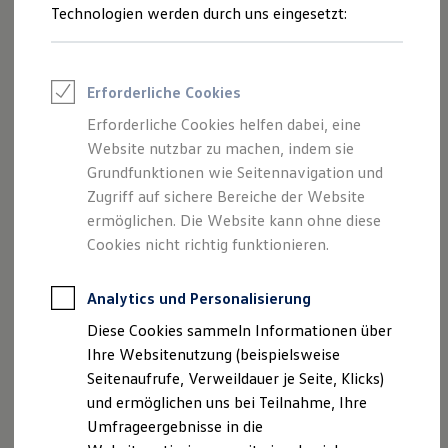
Reifenpakete
Technologien werden durch uns eingesetzt:
Leasing
Leasing-Angebote
Gebrauchtwagen Leasing
Junge Gebrauchtwagen-Leasing
Erforderliche Cookies
Elektroauto Leasing
Kleinwagen-Leasing
Erforderliche Cookies helfen dabei, eine
Leasing ohne Anzahlung
Website nutzbar zu machen, indem sie
Finanzierung
Autokredit mit Schlussrate
Grundfunktionen wie Seitennavigation und
Versicherungen und Garantien
Zugriff auf sichere Bereiche der Website
Kfz-Versicherung
ermöglichen. Die Website kann ohne diese
Restschuldversicherungen
Garantien
Cookies nicht richtig funktionieren.
Wartungsverträge
Geschäftskunden
Professional Class bei Volkswagen
Analytics und Personalisierung
Großkunden
Diese Cookies sammeln Informationen über
Behörden
Direktkunden
Ihre Websitenutzung (beispielsweise
Sonderfahrzeuge
Seitenaufrufe, Verweildauer je Seite, Klicks)
Anpfiff zum Gewinn
und ermöglichen uns bei Teilnahme, Ihre
Elektromobilität
Elektroautos
Umfrageergebnisse in die
ID. Tutorials