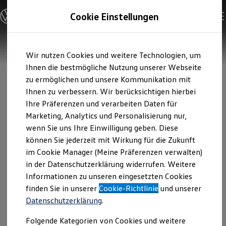
Modelle und Konfigurator
Cookie Einstellungen
Konfigurator
Modelle vergleichen
Konfiguration laden
Zum
Zum
Autosuche
Wir nutzen Cookies und weitere Technologien, um
Hauptinhalt
Footer
Elektroautos
springen
springen
Ihnen die bestmögliche Nutzung unserer Webseite
ENERGY Sondermodelle
Nutzfahrzeuge
zu ermöglichen und unsere Kommunikation mit
SUV und CUV
Ihnen zu verbessern. Wir berücksichtigen hierbei
Familienautos
Ihre Präferenzen und verarbeiten Daten für
Kombis
Kompaktwagen
Marketing, Analytics und Personalisierung nur,
Sportwagen
wenn Sie uns Ihre Einwilligung geben. Diese
Schnell verfügbare Fahrzeuge
Angebote und Produkte
können Sie jederzeit mit Wirkung für die Zukunft
Aktuelle Angebote
im Cookie Manager (Meine Präferenzen verwalten)
E-Auto-Förderung
in der Datenschutzerklärung widerrufen. Weitere
Volkswagen Marktplatz
Informationen zu unseren eingesetzten Cookies
Die ENERGY Sondermodelle
Junge Gebrauchtwagen und Gebrauchtwagen
finden Sie in unserer
Cookie-Richtlinie
und unserer
Volkswagen Zertifizierte Gebrauchtwagen
Datenschutzerklärung
.
Elektromobilität bei Gebrauchtwagen
Zubehör- und Serviceangebote
Folgende Kategorien von Cookies und weitere
Saisonangebote