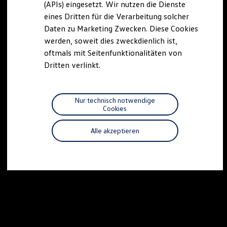
(APIs) eingesetzt. Wir nutzen die Dienste
Motorenöl und Flüssigkeiten
eines Dritten für die Verarbeitung solcher
Räder und Reifen
Pannen- und Unfallhilfe
Daten zu Marketing Zwecken. Diese Cookies
Economy Service
werden, soweit dies zweckdienlich ist,
Volkswagen Teile
oftmals mit Seitenfunktionalitäten von
Zubehör
Modellspezifisches Zubehör
Dritten verlinkt.
Schutz und Pflege
Transport
Entertainment und Elektronik
Individualisieren
Nur technisch notwendige
Wallbox und Ladekabel
Cookies
Digitale Extras
Dienste für Ihr Modell finden
Alle akzeptieren
Volkswagen Apps, Login und Shop
Handy und Fahrzeug verbinden
Updates für Software, Karten und Radio
Über Ihr Auto
Vorgängermodelle
Kundeninformationen
Volkswagen Kundenbetreuung
Warn- und Kontrollleuchten
Assistenzsysteme
Digitale Betriebsanleitung
Live Beratung