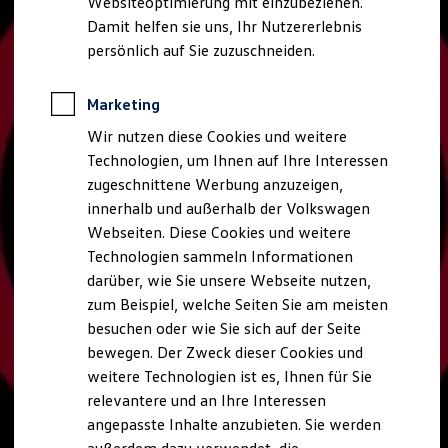
Websiteoptimierung mit einzubeziehen.
Elektrofahrzeugkonzepte
Damit helfen sie uns, Ihr Nutzererlebnis
ID. EVERY1
Reichweite
persönlich auf Sie zuzuschneiden.
Reichweite der ID. Modelle
Reichweite im Winter
Rekuperation
Marketing
Laden
Wir nutzen diese Cookies und weitere
Laden unterwegs
Laden Zuhause
Technologien, um Ihnen auf Ihre Interessen
Ladestationen finden
zugeschnittene Werbung anzuzeigen,
Ladezeitensimulator
innerhalb und außerhalb der Volkswagen
Batterie
Sicherheit
Webseiten. Diese Cookies und weitere
Garantie und Lebensdauer
Technologien sammeln Informationen
Nachhaltigkeit
darüber, wie Sie unsere Webseite nutzen,
Technologie
Kosten und Kauf
zum Beispiel, welche Seiten Sie am meisten
Verbrauchskosten
besuchen oder wie Sie sich auf der Seite
Kaufoptionen
bewegen. Der Zweck dieser Cookies und
E-Auto-Förderung
Software und Konnektivität
weitere Technologien ist es, Ihnen für Sie
Die ID. Software 6
relevantere und an Ihre Interessen
ID. Software Versionen und Updates
angepasste Inhalte anzubieten. Sie werden
Digitale Extras
Schnittstellen zu Ihrem ID.