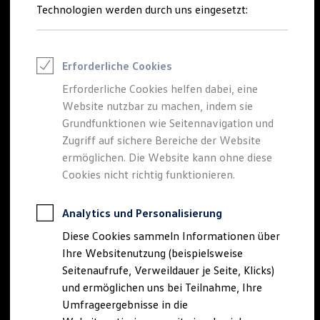
Reifenpakete
Technologien werden durch uns eingesetzt:
Leasing
Leasing-Angebote
Gebrauchtwagen Leasing
Junge Gebrauchtwagen-Leasing
Erforderliche Cookies
Elektroauto Leasing
Kleinwagen-Leasing
Erforderliche Cookies helfen dabei, eine
Leasing ohne Anzahlung
Website nutzbar zu machen, indem sie
Finanzierung
Autokredit mit Schlussrate
Grundfunktionen wie Seitennavigation und
Versicherungen und Garantien
Zugriff auf sichere Bereiche der Website
Kfz-Versicherung
ermöglichen. Die Website kann ohne diese
Restschuldversicherungen
Garantien
Cookies nicht richtig funktionieren.
Wartungsverträge
Geschäftskunden
Professional Class bei Volkswagen
Analytics und Personalisierung
Großkunden
Diese Cookies sammeln Informationen über
Behörden
Direktkunden
Ihre Websitenutzung (beispielsweise
Sonderfahrzeuge
Seitenaufrufe, Verweildauer je Seite, Klicks)
Anpfiff zum Gewinn
und ermöglichen uns bei Teilnahme, Ihre
Elektromobilität
Elektroautos
Umfrageergebnisse in die
ID. Tutorials