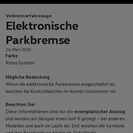
Magazin
Lifestyle
Transport
Verbrennerfahrzeuge
Elektronische
Familie
Elektromobilität
Volkswagen R
Parkbremse
Pannen- und Unfallhilfe
Volkswagen Kundenbetreuung
24. März 2025
Farbe
Rotes Symbol
Mögliche Bedeutung
Wenn die elektronische Parkbremse eingeschaltet ist,
leuchtet die Kontrollleuchte im Kombi-Instrument rot.
Beachten Sie:
Diese Informationen sind nur ein
exemplarischer Auszug
und werden am Beispiel eines
Golf
8 gezeigt – bei anderen
Modellen und auch im Laufe der Zeit weichen die Symbole
und ihre Beschreibung häufig ab. Detaillierte