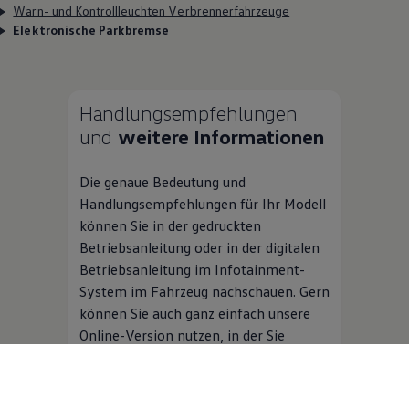
Warn- und Kontrollleuchten Verbrennerfahrzeuge
Elektronische Parkbremse
Handlungsempfehlungen
und
weitere Informationen
Die genaue Bedeutung und
Handlungsempfehlungen für Ihr Modell
können Sie in der gedruckten
Betriebsanleitung oder in der digitalen
Betriebsanleitung im Infotainment-
System im Fahrzeug nachschauen. Gern
können Sie auch ganz einfach unsere
Online-Version nutzen, in der Sie
ebenfalls die Handlungsempfehlungen
zur Problemlösung für Ihr Modell
finden.