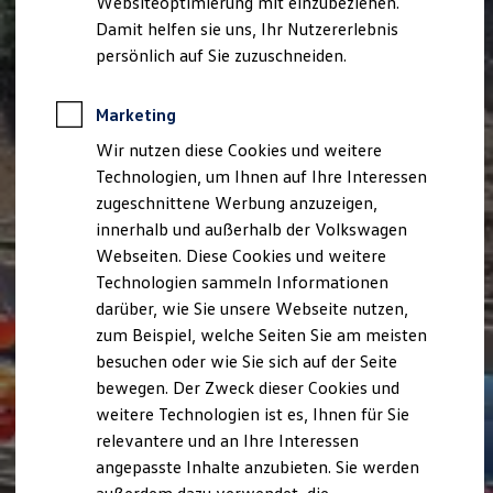
Websiteoptimierung mit einzubeziehen.
Elektrofahrzeugkonzepte
Damit helfen sie uns, Ihr Nutzererlebnis
ID. EVERY1
Reichweite
persönlich auf Sie zuzuschneiden.
Reichweite der ID. Modelle
Reichweite im Winter
Rekuperation
Marketing
Laden
Wir nutzen diese Cookies und weitere
Laden unterwegs
Laden Zuhause
Technologien, um Ihnen auf Ihre Interessen
Ladestationen finden
zugeschnittene Werbung anzuzeigen,
Ladezeitensimulator
innerhalb und außerhalb der Volkswagen
Batterie
Sicherheit
Webseiten. Diese Cookies und weitere
Garantie und Lebensdauer
Technologien sammeln Informationen
Nachhaltigkeit
darüber, wie Sie unsere Webseite nutzen,
Technologie
Kosten und Kauf
zum Beispiel, welche Seiten Sie am meisten
Verbrauchskosten
besuchen oder wie Sie sich auf der Seite
Kaufoptionen
bewegen. Der Zweck dieser Cookies und
E-Auto-Förderung
Software und Konnektivität
weitere Technologien ist es, Ihnen für Sie
Die ID. Software 6
relevantere und an Ihre Interessen
ID. Software Versionen und Updates
angepasste Inhalte anzubieten. Sie werden
Digitale Extras
Schnittstellen zu Ihrem ID.