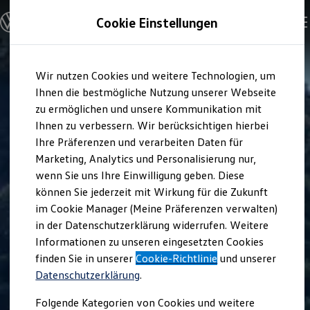
Modelle und Konfigurator
Cookie Einstellungen
Konfigurator
Modelle vergleichen
Konfiguration laden
Zum
Zum
Autosuche
Wir nutzen Cookies und weitere Technologien, um
Hauptinhalt
Footer
Elektroautos
springen
springen
Ihnen die bestmögliche Nutzung unserer Webseite
ENERGY Sondermodelle
Nutzfahrzeuge
zu ermöglichen und unsere Kommunikation mit
SUV und CUV
Ihnen zu verbessern. Wir berücksichtigen hierbei
Familienautos
Ihre Präferenzen und verarbeiten Daten für
Kombis
Kompaktwagen
Marketing, Analytics und Personalisierung nur,
Sportwagen
wenn Sie uns Ihre Einwilligung geben. Diese
Schnell verfügbare Fahrzeuge
Angebote und Produkte
können Sie jederzeit mit Wirkung für die Zukunft
Aktuelle Angebote
im Cookie Manager (Meine Präferenzen verwalten)
E-Auto-Förderung
in der Datenschutzerklärung widerrufen. Weitere
Volkswagen Marktplatz
Informationen zu unseren eingesetzten Cookies
Die ENERGY Sondermodelle
Junge Gebrauchtwagen und Gebrauchtwagen
finden Sie in unserer
Cookie-Richtlinie
und unserer
Volkswagen Zertifizierte Gebrauchtwagen
Datenschutzerklärung
.
Elektromobilität bei Gebrauchtwagen
Zubehör- und Serviceangebote
Folgende Kategorien von Cookies und weitere
Saisonangebote