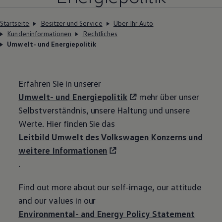
Magazin
Lifestyle
Startseite
Besitzer und Service
Über Ihr Auto
Transport
Kundeninformationen
Rechtliches
Familie
Elektromobilität
Umwelt- und Energiepolitik
Volkswagen R
Pannen- und Unfallhilfe
Volkswagen Kundenbetreuung
Erfahren Sie in unserer
Umwelt- und Energiepolitik
mehr über unser
Selbstverständnis, unsere Haltung und unsere
Werte. Hier finden Sie das
Leitbild Umwelt des
Volkswagen
Konzerns und
weitere Informationen
.
Find out more about our self-image, our attitude
and our values in our
Environmental- and Energy Policy Statement