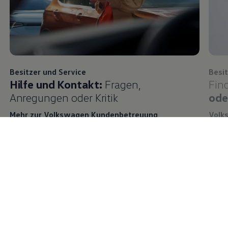
Besitzer und
Service
Besi
Hilfe und Kontakt:
Fragen,
Fin
Anregungen oder Kritik
ode
Mehr zur Volkswagen Kundenbetreuung
Volk
Über Volkswagen
News