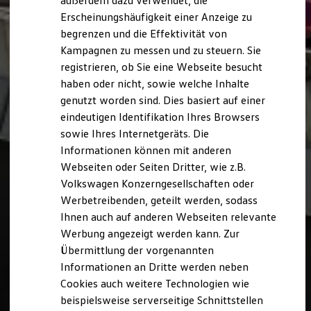
außerdem dazu verwendet, die
Hybridautos
Erscheinungshäufigkeit einer Anzeige zu
Marke und Erlebnis
begrenzen und die Effektivität von
Volkswagen R und R Experience
R-Modelle
Kampagnen zu messen und zu steuern. Sie
R Experience
registrieren, ob Sie eine Webseite besucht
Driving Experience
haben oder nicht, sowie welche Inhalte
Volkswagen entdecken
Werkbesichtigung
genutzt worden sind. Dies basiert auf einer
Factory visit
eindeutigen Identifikation Ihres Browsers
Lifestyle Shop
sowie Ihres Internetgeräts. Die
T-Roc Kollektion
Golf Kollektion
Informationen können mit anderen
ID. Kollektion
Webseiten oder Seiten Dritter, wie z.B.
Volkswagen Kollektion
Volkswagen Konzerngesellschaften oder
R-Kollektion
GTI Kollektion
Werbetreibenden, geteilt werden, sodass
Fußball Drop
Ihnen auch auf anderen Webseiten relevante
we drive football
Werbung angezeigt werden kann. Zur
#wedriveproud
Besitzer und Service
Übermittlung der vorgenannten
myVolkswagen
Informationen an Dritte werden neben
Software Updates
Cookies auch weitere Technologien wie
Service und Ersatzteile
Inspektion und HU/AU
beispielsweise serverseitige Schnittstellen
Reparaturen und Checks