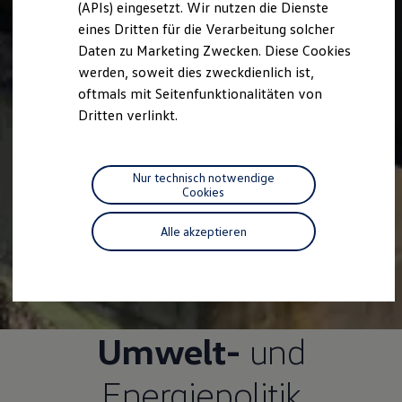
(APIs) eingesetzt. Wir nutzen die Dienste
Motorenöl und Flüssigkeiten
eines Dritten für die Verarbeitung solcher
Räder und Reifen
Pannen- und Unfallhilfe
Daten zu Marketing Zwecken. Diese Cookies
Economy Service
werden, soweit dies zweckdienlich ist,
Volkswagen Teile
oftmals mit Seitenfunktionalitäten von
Zubehör
Modellspezifisches Zubehör
Dritten verlinkt.
Schutz und Pflege
Transport
Entertainment und Elektronik
Individualisieren
Nur technisch notwendige
Wallbox und Ladekabel
Cookies
Digitale Extras
Dienste für Ihr Modell finden
Alle akzeptieren
Volkswagen Apps, Login und Shop
Handy und Fahrzeug verbinden
Updates für Software, Karten und Radio
Über Ihr Auto
Vorgängermodelle
Kundeninformationen
Volkswagen Kundenbetreuung
Umwelt-
und
Warn- und Kontrollleuchten
Assistenzsysteme
Energiepolitik
Digitale Betriebsanleitung
Live Beratung