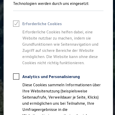
Reifenpakete
Technologien werden durch uns eingesetzt:
Leasing
Leasing-Angebote
Gebrauchtwagen Leasing
Junge Gebrauchtwagen-Leasing
Erforderliche Cookies
Elektroauto Leasing
Kleinwagen-Leasing
Erforderliche Cookies helfen dabei, eine
Leasing ohne Anzahlung
Website nutzbar zu machen, indem sie
Finanzierung
Autokredit mit Schlussrate
Grundfunktionen wie Seitennavigation und
Versicherungen und Garantien
Zugriff auf sichere Bereiche der Website
Kfz-Versicherung
ermöglichen. Die Website kann ohne diese
Restschuldversicherungen
Garantien
Cookies nicht richtig funktionieren.
Wartungsverträge
Geschäftskunden
Professional Class bei Volkswagen
Analytics und Personalisierung
Großkunden
Diese Cookies sammeln Informationen über
Behörden
Direktkunden
Ihre Websitenutzung (beispielsweise
Sonderfahrzeuge
Seitenaufrufe, Verweildauer je Seite, Klicks)
Anpfiff zum Gewinn
und ermöglichen uns bei Teilnahme, Ihre
Elektromobilität
Elektroautos
Umfrageergebnisse in die
ID. Tutorials