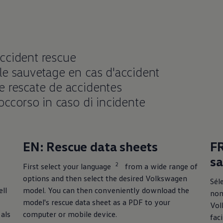
ccident rescue
 le sauvetage en cas d'accident
e rescate de accidentes
soccorso in caso di incidente
EN: Rescue data sheets
FR
s
2
First select your language
from a wide range of
options and then select the desired
Volkswagen
Sél
ll
model. You can then conveniently download the
nom
model's rescue data sheet as a PDF to your
Vol
als
computer or mobile device.
fac