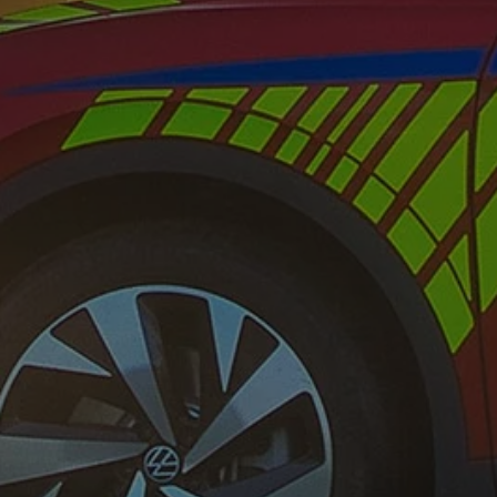
Motorenöl und Flüssigkeiten
Räder und Reifen
Pannen- und Unfallhilfe
Economy Service
Volkswagen Teile
Zubehör
Modellspezifisches Zubehör
Schutz und Pflege
Transport
Entertainment und Elektronik
Individualisieren
Wallbox und Ladekabel
Digitale Extras
Dienste für Ihr Modell finden
Volkswagen Apps, Login und Shop
Handy und Fahrzeug verbinden
Updates für Software, Karten und Radio
Über Ihr Auto
Vorgängermodelle
Kundeninformationen
Volkswagen Kundenbetreuung
Warn- und Kontrollleuchten
Assistenzsysteme
Digitale Betriebsanleitung
Live Beratung