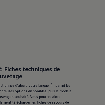
: Fiches techniques de
auvetage
3
ectionnez d’abord votre langue
parmi les
breuses options disponibles, puis le modèle
kswagen
souhaité. Vous pourrez alors
ilement télécharger les fiches de secours de