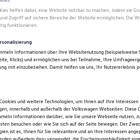
okies
kies helfen dabei, eine Website nutzbar zu machen, indem sie G
und Zugriff auf sichere Bereiche der Website ermöglichen. Die W
tig funktionieren.
rsonalisierung
mmeln Informationen über Ihre Websitenutzung (beispielsweise S
eite, Klicks) und ermöglichen uns bei Teilnahme, Ihre Umfrageerge
g mit einzubeziehen. Damit helfen sie uns, Ihr Nutzererlebnis pe
Cookies und weitere Technologien, um Ihnen auf Ihre Interessen
en, innerhalb und außerhalb der Volkswagen Webseiten. Diese C
meln Informationen darüber, wie Sie unsere Webseite nutzen, zu
sten besuchen oder wie Sie sich auf der Seite bewegen. Der Zwec
ien ist es, Ihnen für Sie relevantere und an Ihre Interessen ange
erden außerdem dazu verwendet, die Erscheinungshäufigkeit eine