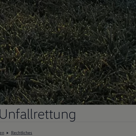
Unfallrettung
en
Rechtliches