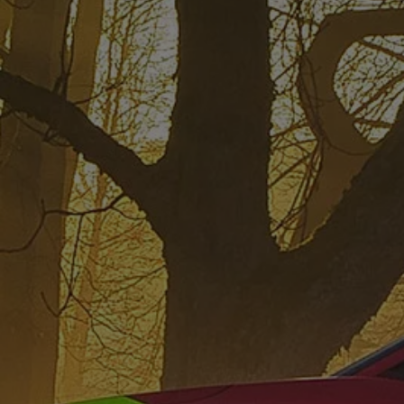
Hybridautos
Marke und Erlebnis
Volkswagen R und R Experience
R-Modelle
R Experience
Driving Experience
Volkswagen entdecken
Werkbesichtigung
Factory visit
Lifestyle Shop
T-Roc Kollektion
Golf Kollektion
ID. Kollektion
Volkswagen Kollektion
R-Kollektion
GTI Kollektion
Fußball Drop
we drive football
#wedriveproud
Besitzer und Service
myVolkswagen
Software Updates
Service und Ersatzteile
Inspektion und HU/AU
Reparaturen und Checks