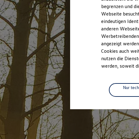
Elektrofahrzeugkonzepte
begrenzen und die
ID. EVERY1
Webseite besucht 
Reichweite
Reichweite der ID. Modelle
eindeutigen Ident
Reichweite im Winter
anderen Webseiten
Rekuperation
Werbetreibenden,
Laden
Laden unterwegs
angezeigt werden
Laden Zuhause
Cookies auch weit
Ladestationen finden
nutzen die Dienst
Ladezeitensimulator
Batterie
werden, soweit di
Sicherheit
Garantie und Lebensdauer
Nachhaltigkeit
Technologie
Nur tec
Kosten und Kauf
Verbrauchskosten
Kaufoptionen
E-Auto-Förderung
Software und Konnektivität
Die ID. Software 6
ID. Software Versionen und Updates
Digitale Extras
Schnittstellen zu Ihrem ID.