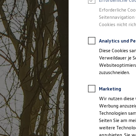
Erforderliche Co
Reifenpakete
Leasing
Erforderliche Coo
Leasing-Angebote
Seitennavigation 
Gebrauchtwagen Leasing
Cookies nicht rich
Junge Gebrauchtwagen-Leasing
Elektroauto Leasing
Kleinwagen-Leasing
Analytics und Pe
Leasing ohne Anzahlung
Finanzierung
Diese Cookies sa
Autokredit mit Schlussrate
Versicherungen und Garantien
Verweildauer je S
Kfz-Versicherung
Websiteoptimierun
Restschuldversicherungen
zuzuschneiden.
Garantien
Wartungsverträge
Geschäftskunden
Marketing
Professional Class bei Volkswagen
Großkunden
Wir nutzen diese 
Behörden
Werbung anzuzeig
Direktkunden
Sonderfahrzeuge
Technologien sam
Anpfiff zum Gewinn
Seiten Sie am mei
Elektromobilität
weitere Technolog
Elektroautos
ID. Tutorials
anzubieten. Sie w