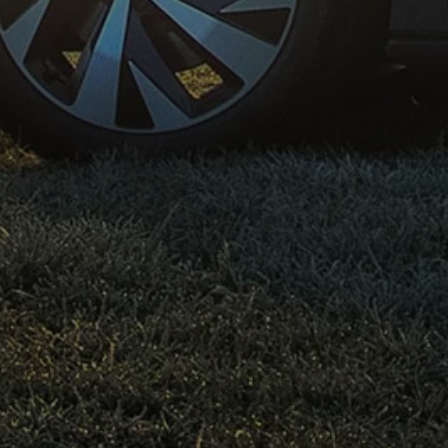
Magazin
Lifestyle
Transport
Familie
Elektromobilität
Volkswagen R
Pannen- und Unfallhilfe
Volkswagen Kundenbetreuung