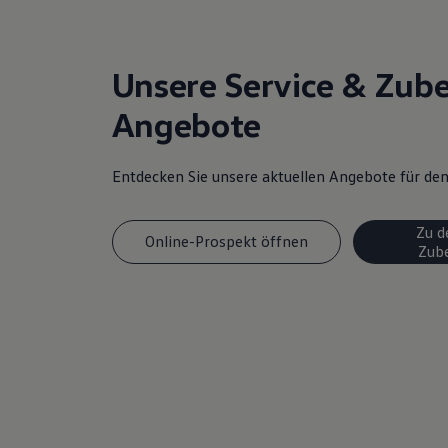
Magazin
Lifestyle
Transport
Familie
Unsere Service & Zub
Elektromobilität
Volkswagen R
Angebote
Pannen- und Unfallhilfe
Volkswagen Kundenbetreuung
Entdecken Sie unsere aktuellen Angebote für d
Zu d
Online-Prospekt öffnen
Zub