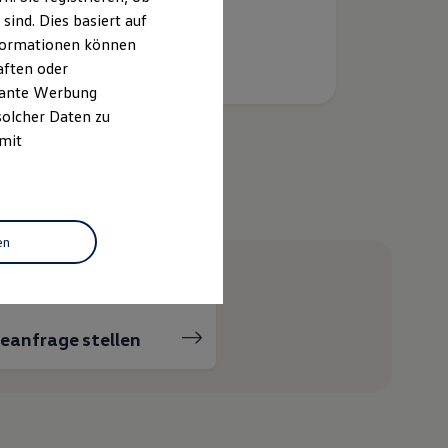
ind. Dies basiert auf
Informationen können
aften oder
evante Werbung
solcher Daten zu
 mit
helfen?
en
ceanfrage stellen