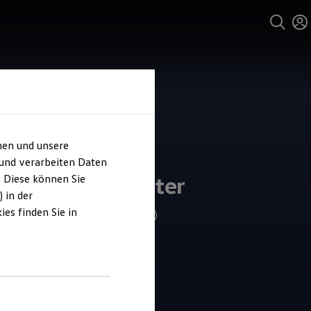
hen und unsere
und Service
 und verarbeiten Daten
ohaus Burmeister
. Diese können Sie
 in der
es finden Sie in
4.7
|
152 Bewertungen