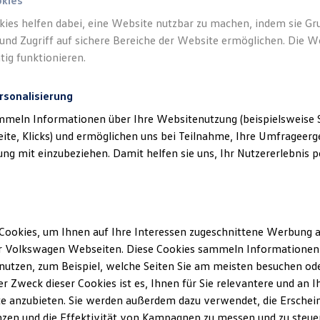
okies
kies helfen dabei, eine Website nutzbar zu machen, indem sie G
Verantwort
und Zugriff auf sichere Bereiche der Website ermöglichen. Die W
Burmeist
tig funktionieren.
rsonalisierung
mmeln Informationen über Ihre Websitenutzung (beispielsweise S
eite, Klicks) und ermöglichen uns bei Teilnahme, Ihre Umfrageerge
g mit einzubeziehen. Damit helfen sie uns, Ihr Nutzererlebnis pe
Cookies, um Ihnen auf Ihre Interessen zugeschnittene Werbung a
Unsere Abteilungen
r Volkswagen Webseiten. Diese Cookies sammeln Informationen 
utzen, zum Beispiel, welche Seiten Sie am meisten besuchen oder
Montag
-
Freitag
09:00
-
18:00
Uhr
r Zweck dieser Cookies ist es, Ihnen für Sie relevantere und an I
Samstag
Geschlossen
e anzubieten. Sie werden außerdem dazu verwendet, die Erschein
Sonntag
Geschlossen
zen und die Effektivität von Kampagnen zu messen und zu steuern