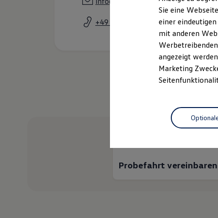
info@autohaus-burmeister.de
Elektrofahrzeugkonzepte
Sie eine Webseite
ID. EVERY1
einer eindeutigen
+49 3984 85500
Reichweite
Reichweite der ID. Modelle
mit anderen Webse
Reichweite im Winter
Werbetreibenden,
Rekuperation
angezeigt werden 
Laden
Laden unterwegs
Marketing Zwecken
Laden Zuhause
Seitenfunktionali
Ladestationen finden
Ladezeitensimulator
Wie kö
Batterie
Sicherheit
Optional
Garantie und Lebensdauer
Nachhaltigkeit
Technologie
Kosten und Kauf
Verbrauchskosten
Kaufoptionen
Probefahrt vereinbaren
E-Auto-Förderung
Software und Konnektivität
Die ID. Software 6
ID. Software Versionen und Updates
Digitale Extras
Schnittstellen zu Ihrem ID.