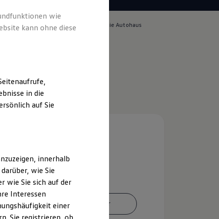
rundfunktionen wie
lich für die Inhalte auf dieser Seite ist die Autohaus
ebsite kann ohne diese
er GmbH
(
Impressum & Rechtliches
)
eitenaufrufe,
bnisse in die
rsönlich auf Sie
nzuzeigen, innerhalb
darüber, wie Sie
 wie Sie sich auf der
hre Interessen
Ansprechpartner
ungshäufigkeit einer
. Sie registrieren, ob