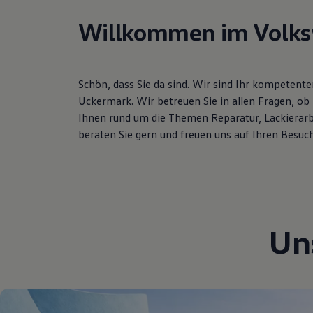
Hybridautos
Marke und Erlebnis
Willkommen im Volks
Volkswagen R und R Experience
R-Modelle
R Experience
Driving Experience
Schön, dass Sie da sind. Wir sind Ihr kompetent
Volkswagen entdecken
Werkbesichtigung
Uckermark. Wir betreuen Sie in allen Fragen, o
Factory visit
Ihnen rund um die Themen Reparatur, Lackierarb
Lifestyle Shop
beraten Sie gern und freuen uns auf Ihren Besuch
T-Roc Kollektion
Golf Kollektion
ID. Kollektion
Volkswagen Kollektion
R-Kollektion
GTI Kollektion
Fußball Drop
we drive football
Un
#wedriveproud
Besitzer und Service
myVolkswagen
Software Updates
Service und Ersatzteile
Inspektion und HU/AU
Reparaturen und Checks