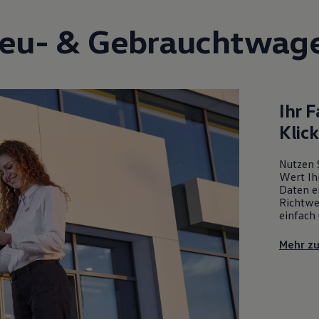
eu- &
Gebrauchtwag
Ihr 
Klic
Nutzen 
Wert Ih
Daten ei
Richtwe
einfach 
Mehr z