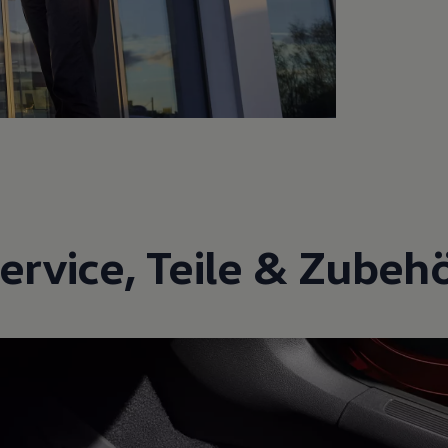
ervice
,
Teile
&
Zubeh