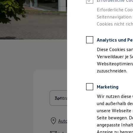
Erforderliche Co
Reifenpakete
Leasing
Erforderliche Coo
Leasing-Angebote
Seitennavigation 
Gebrauchtwagen Leasing
Cookies nicht rich
Junge Gebrauchtwagen-Leasing
Elektroauto Leasing
Kleinwagen-Leasing
Analytics und Pe
Leasing ohne Anzahlung
Finanzierung
Diese Cookies sa
Autokredit mit Schlussrate
Versicherungen und Garantien
Verweildauer je S
Kfz-Versicherung
Websiteoptimierun
Restschuldversicherungen
zuzuschneiden.
Garantien
Wartungsverträge
Geschäftskunden
Marketing
Professional Class bei Volkswagen
Großkunden
Wir nutzen diese 
Behörden
und außerhalb de
Direktkunden
Sonderfahrzeuge
unsere Webseite n
Anpfiff zum Gewinn
Seite bewegen. De
Elektromobilität
Automeile 7, 17291 Prenzlau
angepasste Inhalt
Elektroautos
ID. Tutorials
Anzeige zu begren