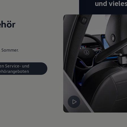
und viele
ehör
en Sommer.
en Service- und
ehörangeboten