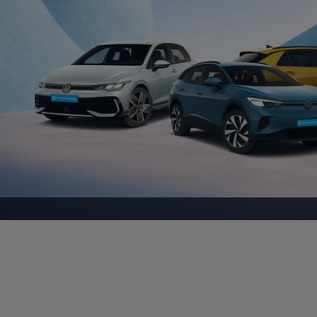
Motorenöl und Flüssigkeiten
Räder und Reifen
Pannen- und Unfallhilfe
Economy Service
Volkswagen Teile
Zubehör
Modellspezifisches Zubehör
Schutz und Pflege
Transport
Entertainment und Elektronik
Individualisieren
Wallbox und Ladekabel
Digitale Extras
Dienste für Ihr Modell finden
Volkswagen Apps, Login und Shop
Handy und Fahrzeug verbinden
Updates für Software, Karten und Radio
Über Ihr Auto
Vorgängermodelle
Kundeninformationen
Volkswagen Kundenbetreuung
Warn- und Kontrollleuchten
Assistenzsysteme
Digitale Betriebsanleitung
Live Beratung