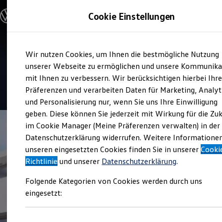
Modelle und Konfigurator
Cookie Einstellungen
Konfigurator
Modelle vergleichen
Konfiguration laden
Zum
Zum
Autosuche
Verkauf und Service
Wir nutzen Cookies, um Ihnen die bestmögliche Nutzung
Hauptinhalt
Footer
Elektroautos
Autohaus Stoll
springen
springen
unserer Webseite zu ermöglichen und unsere Kommunika
ENERGY Sondermodelle
Nutzfahrzeuge
mit Ihnen zu verbessern. Wir berücksichtigen hierbei Ihr
SUV und CUV
4.5
|
138 Bewertungen
Präferenzen und verarbeiten Daten für Marketing, Analyt
Familienautos
und Personalisierung nur, wenn Sie uns Ihre Einwilligung
Kombis
Kompaktwagen
geben. Diese können Sie jederzeit mit Wirkung für die Zu
Sportwagen
im Cookie Manager (Meine Präferenzen verwalten) in der
Schnell verfügbare Fahrzeuge
Angebote und Produkte
Datenschutzerklärung widerrufen. Weitere Informatione
Aktuelle Angebote
unseren eingesetzten Cookies finden Sie in unserer
Cooki
E-Auto-Förderung
Richtlinie
und unserer
Datenschutzerklärung
.
Volkswagen Marktplatz
Die ENERGY Sondermodelle
Folgende Kategorien von Cookies werden durch uns
Junge Gebrauchtwagen und Gebrauchtwagen
Volkswagen Zertifizierte Gebrauchtwagen
eingesetzt:
Elektromobilität bei Gebrauchtwagen
Zubehör- und Serviceangebote
Saisonangebote