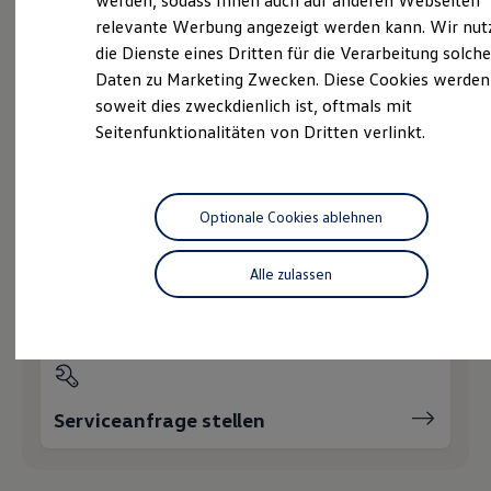
werden, sodass Ihnen auch auf anderen Webseiten
Hybridautos
relevante Werbung angezeigt werden kann. Wir nut
Marke und Erlebnis
die Dienste eines Dritten für die Verarbeitung solche
Volkswagen R und R Experience
Probefahrt vereinbaren
R-Modelle
Daten zu Marketing Zwecken. Diese Cookies werden
R Experience
soweit dies zweckdienlich ist, oftmals mit
Driving Experience
Seitenfunktionalitäten von Dritten verlinkt.
Volkswagen entdecken
Werkbesichtigung
Factory visit
Fahrzeugangebot anfordern
Lifestyle Shop
T-Roc Kollektion
Optionale Cookies ablehnen
Golf Kollektion
ID. Kollektion
Volkswagen Kollektion
Alle zulassen
R-Kollektion
Servicetermin buchen
GTI Kollektion
Fußball Drop
we drive football
#wedriveproud
Besitzer und Service
myVolkswagen
Serviceanfrage stellen
Software Updates
Service und Ersatzteile
Inspektion und HU/AU
Reparaturen und Checks