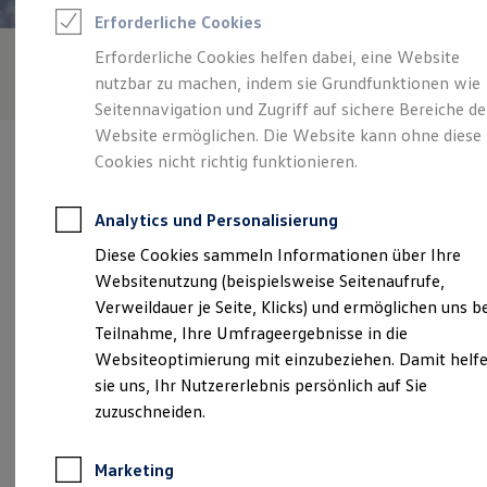
Reifenpakete
Erforderliche Cookies
Leasing
Leasing-Angebote
Erforderliche Cookies helfen dabei, eine Website
Gebrauchtwagen Leasing
nutzbar zu machen, indem sie Grundfunktionen wie
Junge Gebrauchtwagen-Leasing
Elektroauto Leasing
Seitennavigation und Zugriff auf sichere Bereiche de
Kleinwagen-Leasing
Website ermöglichen. Die Website kann ohne diese
Leasing ohne Anzahlung
Cookies nicht richtig funktionieren.
Finanzierung
Autokredit mit Schlussrate
Versicherungen und Garantien
Analytics und Personalisierung
Kfz-Versicherung
Verantwortlich für die Inhalte auf dieser Seite ist die Stoll GmbH
Restschuldversicherungen
Diese Cookies sammeln Informationen über Ihre
(
Impressum & Rechtliches
)
Garantien
Websitenutzung (beispielsweise Seitenaufrufe,
Wartungsverträge
Geschäftskunden
Verweildauer je Seite, Klicks) und ermöglichen uns b
Professional Class bei Volkswagen
Unsere 
Teilnahme, Ihre Umfrageergebnisse in die
Großkunden
Websiteoptimierung mit einzubeziehen. Damit helf
Behörden
Direktkunden
sie uns, Ihr Nutzererlebnis persönlich auf Sie
Sonderfahrzeuge
Porschestraße 1, 79761 Waldshut-Tiengen
zuzuschneiden.
Anpfiff zum Gewinn
Elektromobilität
Montag
-
Freitag
08:00
-
18:00
Uhr
Elektroautos
Marketing
ID. Tutorials