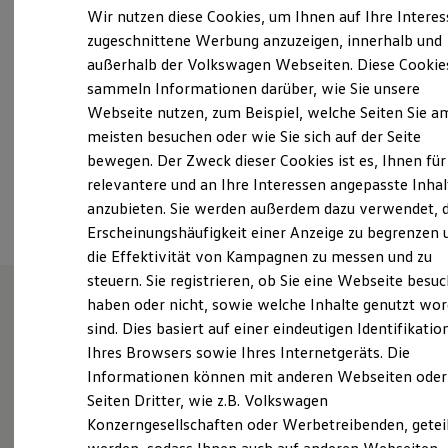
Samstag
Geschlossen
Elektrofahrzeugkonzepte
Wir nutzen diese Cookies, um Ihnen auf Ihre Intere
ID. EVERY1
Sonntag
Geschlossen
zugeschnittene Werbung anzuzeigen, innerhalb und
Reichweite
außerhalb der Volkswagen Webseiten. Diese Cookie
Reichweite der ID. Modelle
tiengen@stoll-automotive.de
Reichweite im Winter
sammeln Informationen darüber, wie Sie unsere
Rekuperation
Webseite nutzen, zum Beispiel, welche Seiten Sie a
Laden
+49 7741 60000
meisten besuchen oder wie Sie sich auf der Seite
Laden unterwegs
Laden Zuhause
bewegen. Der Zweck dieser Cookies ist es, Ihnen für
Ladestationen finden
relevantere und an Ihre Interessen angepasste Inhal
Ansprechpartner
Ladezeitensimulator
anzubieten. Sie werden außerdem dazu verwendet, d
Batterie
Sicherheit
Erscheinungshäufigkeit einer Anzeige zu begrenzen 
Garantie und Lebensdauer
die Effektivität von Kampagnen zu messen und zu
Nachhaltigkeit
steuern. Sie registrieren, ob Sie eine Webseite besuc
Technologie
Kosten und Kauf
haben oder nicht, sowie welche Inhalte genutzt wo
Verbrauchskosten
sind. Dies basiert auf einer eindeutigen Identifikatio
Wie können wir
Kaufoptionen
Ihres Browsers sowie Ihres Internetgeräts. Die
E-Auto-Förderung
Software und Konnektivität
Informationen können mit anderen Webseiten oder
Ihnen weiterhelfen?
Die ID. Software 6
Seiten Dritter, wie z.B. Volkswagen
ID. Software Versionen und Updates
Konzerngesellschaften oder Werbetreibenden, getei
Digitale Extras
Schnittstellen zu Ihrem ID.