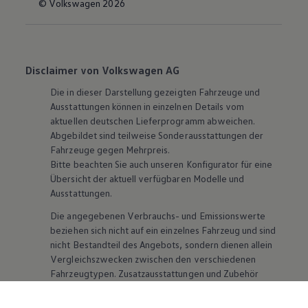
© Volkswagen 2026
Disclaimer von Volkswagen AG
Die in dieser Darstellung gezeigten Fahrzeuge und
Ausstattungen können in einzelnen Details vom
aktuellen deutschen Lieferprogramm abweichen.
Abgebildet sind teilweise Sonderausstattungen der
Fahrzeuge gegen Mehrpreis.
Bitte beachten Sie auch unseren Konfigurator für eine
Übersicht der aktuell verfügbaren Modelle und
Ausstattungen.
Die angegebenen Verbrauchs- und Emissionswerte
beziehen sich nicht auf ein einzelnes Fahrzeug und sind
nicht Bestandteil des Angebots, sondern dienen allein
Vergleichszwecken zwischen den verschiedenen
Fahrzeugtypen. Zusatzausstattungen und
Zubehör
(Anbauteile, Reifenformat usw.) können relevante
Fahrzeugparameter, wie
z. B.
Gewicht, Rollwiderstand