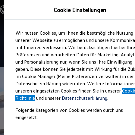
Modelle und Konfigurator
Cookie Einstellungen
Konfigurator
Modelle vergleichen
Konfiguration laden
Zum
Zum
Autosuche
Verkauf und Service
Wir nutzen Cookies, um Ihnen die bestmögliche Nutzung
Hauptinhalt
Footer
Elektroautos
Autohaus Thomas Knott
springen
springen
unserer Webseite zu ermöglichen und unsere Kommunika
ENERGY Sondermodelle
Nutzfahrzeuge
mit Ihnen zu verbessern. Wir berücksichtigen hierbei Ihr
SUV und CUV
Präferenzen und verarbeiten Daten für Marketing, Analyt
Familienautos
und Personalisierung nur, wenn Sie uns Ihre Einwilligung
Kombis
Kompaktwagen
geben. Diese können Sie jederzeit mit Wirkung für die Zu
Sportwagen
im Cookie Manager (Meine Präferenzen verwalten) in der
Schnell verfügbare Fahrzeuge
Angebote und Produkte
Datenschutzerklärung widerrufen. Weitere Informatione
Aktuelle Angebote
unseren eingesetzten Cookies finden Sie in unserer
Cooki
E-Auto-Förderung
Richtlinie
und unserer
Datenschutzerklärung
.
Volkswagen Marktplatz
Die ENERGY Sondermodelle
Folgende Kategorien von Cookies werden durch uns
Junge Gebrauchtwagen und Gebrauchtwagen
Volkswagen Zertifizierte Gebrauchtwagen
eingesetzt:
Elektromobilität bei Gebrauchtwagen
Zubehör- und Serviceangebote
Saisonangebote