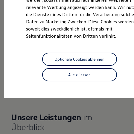
werden, sodass Ihnen auch auf anderen Webseiten
Hybridautos
relevante Werbung angezeigt werden kann. Wir nut
Marke und Erlebnis
die Dienste eines Dritten für die Verarbeitung solche
Volkswagen R und R Experience
Probefahrt vereinbaren
R-Modelle
Daten zu Marketing Zwecken. Diese Cookies werden
R Experience
soweit dies zweckdienlich ist, oftmals mit
Driving Experience
Seitenfunktionalitäten von Dritten verlinkt.
Volkswagen entdecken
Werkbesichtigung
Factory visit
Fahrzeugangebot anfordern
Lifestyle Shop
T-Roc Kollektion
Optionale Cookies ablehnen
Golf Kollektion
ID. Kollektion
Volkswagen Kollektion
Alle zulassen
R-Kollektion
Serviceanfrage stellen
GTI Kollektion
Fußball Drop
we drive football
#wedriveproud
Besitzer und Service
myVolkswagen
Unsere Leistungen
im
Software Updates
Service und Ersatzteile
Überblick
Inspektion und HU/AU
Reparaturen und Checks