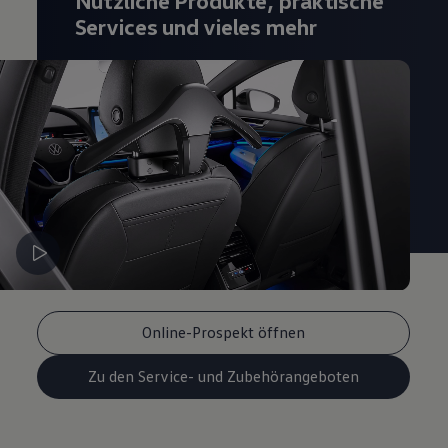
Nützliche Produkte, praktische
Magazin
Services und vieles mehr
Lifestyle
Transport
Familie
Elektromobilität
Volkswagen R
Pannen- und Unfallhilfe
Volkswagen Kundenbetreuung
Online-Prospekt öffnen
Zu den Service- und Zubehörangeboten