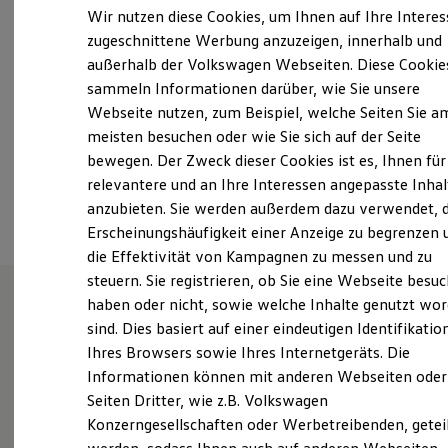
Samstag
08:00
-
13:00
Uhr
Elektrofahrzeugkonzepte
Wir nutzen diese Cookies, um Ihnen auf Ihre Intere
ID. EVERY1
Sonntag
Geschlossen
zugeschnittene Werbung anzuzeigen, innerhalb und
Reichweite
außerhalb der Volkswagen Webseiten. Diese Cookie
Reichweite der ID. Modelle
info@autohaus-knott.de
Reichweite im Winter
sammeln Informationen darüber, wie Sie unsere
Rekuperation
Webseite nutzen, zum Beispiel, welche Seiten Sie a
Laden
+49 355 877190
meisten besuchen oder wie Sie sich auf der Seite
Laden unterwegs
Laden Zuhause
bewegen. Der Zweck dieser Cookies ist es, Ihnen für
Ladestationen finden
relevantere und an Ihre Interessen angepasste Inhal
Ansprechpartner
Ladezeitensimulator
anzubieten. Sie werden außerdem dazu verwendet, d
Batterie
Sicherheit
Erscheinungshäufigkeit einer Anzeige zu begrenzen 
Garantie und Lebensdauer
die Effektivität von Kampagnen zu messen und zu
Nachhaltigkeit
steuern. Sie registrieren, ob Sie eine Webseite besuc
Technologie
Kosten und Kauf
haben oder nicht, sowie welche Inhalte genutzt wo
Verbrauchskosten
sind. Dies basiert auf einer eindeutigen Identifikatio
Wie können wir
Kaufoptionen
Ihres Browsers sowie Ihres Internetgeräts. Die
E-Auto-Förderung
Software und Konnektivität
Informationen können mit anderen Webseiten oder
Ihnen weiterhelfen?
Die ID. Software 6
Seiten Dritter, wie z.B. Volkswagen
ID. Software Versionen und Updates
Konzerngesellschaften oder Werbetreibenden, getei
Digitale Extras
Schnittstellen zu Ihrem ID.