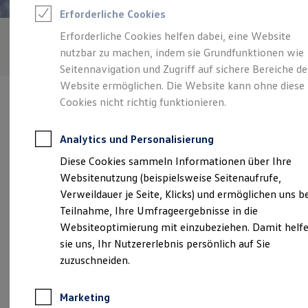
Reifenpakete
Erforderliche Cookies
Leasing
Leasing-Angebote
Erforderliche Cookies helfen dabei, eine Website
Gebrauchtwagen Leasing
nutzbar zu machen, indem sie Grundfunktionen wie
Junge Gebrauchtwagen-Leasing
Elektroauto Leasing
Seitennavigation und Zugriff auf sichere Bereiche de
Kleinwagen-Leasing
Website ermöglichen. Die Website kann ohne diese
Leasing ohne Anzahlung
Cookies nicht richtig funktionieren.
Finanzierung
Autokredit mit Schlussrate
Versicherungen und Garantien
Analytics und Personalisierung
Kfz-Versicherung
Verantwortlich für die Inhalte auf dieser Seite ist die Autohaus
Restschuldversicherungen
Diese Cookies sammeln Informationen über Ihre
Thomas Knott GmbH
(
Impressum & Rechtliches
)
Garantien
Websitenutzung (beispielsweise Seitenaufrufe,
Wartungsverträge
Geschäftskunden
Verweildauer je Seite, Klicks) und ermöglichen uns b
Professional Class bei Volkswagen
Unsere 
Teilnahme, Ihre Umfrageergebnisse in die
Großkunden
Websiteoptimierung mit einzubeziehen. Damit helf
Behörden
Direktkunden
sie uns, Ihr Nutzererlebnis persönlich auf Sie
Sonderfahrzeuge
Schmellwitzer Weg 5, 03044 Cottbus
zuzuschneiden.
Anpfiff zum Gewinn
Elektromobilität
Montag
-
Freitag
07:00
-
18:00
Uhr
Elektroautos
Marketing
ID. Tutorials