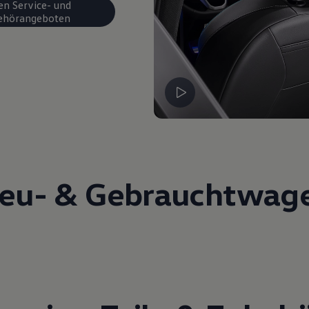
en Service- und
ehörangeboten
eu- &
Gebrauchtwag