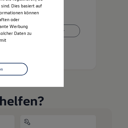
ind. Dies basiert auf
Informationen können
aften oder
evante Werbung
Ansprechpartner
solcher Daten zu
 mit
en
helfen?