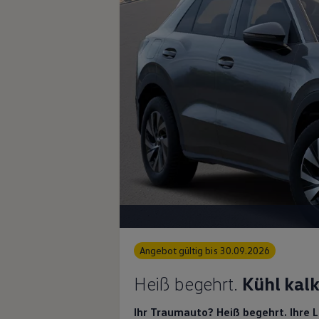
Magazin
Lifestyle
Transport
Familie
Elektromobilität
Volkswagen R
Pannen- und Unfallhilfe
Volkswagen Kundenbetreuung
Angebot gültig bis 30.09.2026
Heiß begehrt.
Kühl kalk
Ihr Traumauto? Heiß begehrt. Ihre 