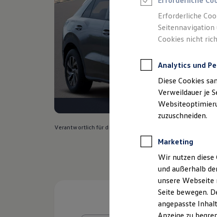
Erforderliche Co
Reifenpakete
Leasing
Erforderliche Coo
Leasing-Angebote
Seitennavigation 
Gebrauchtwagen Leasing
Cookies nicht rich
Junge Gebrauchtwagen-Leasing
Elektroauto Leasing
Kleinwagen-Leasing
Analytics und Pe
Leasing ohne Anzahlung
Finanzierung
Diese Cookies sa
Autokredit mit Schlussrate
Versicherungen und Garantien
Verweildauer je S
Kfz-Versicherung
Websiteoptimierun
Restschuldversicherungen
zuzuschneiden.
Garantien
Wartungsverträge
Verantwortlich für die Inhalte auf dieser Seite ist die Tie
Geschäftskunden
Marketing
Professional Class bei Volkswagen
Großkunden
Wir nutzen diese 
Behörden
und außerhalb de
Direktkunden
Sonderfahrzeuge
unsere Webseite n
Anpfiff zum Gewinn
Seite bewegen. De
Elektromobilität
angepasste Inhalt
Elektroautos
ID. Tutorials
Anzeige zu begren