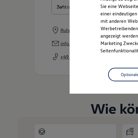
Elektrofahrzeugkonzepte
Sie eine Webseite
ID. EVERY1
einer eindeutigen
Reichweite
Reichweite der ID. Modelle
mit anderen Webse
Reichweite im Winter
Werbetreibenden,
Ruhrdeich 120, 47059 Duisburg
Rekuperation
angezeigt werden 
Laden
Laden unterwegs
Marketing Zwecken
info.vzd@tiemeyer.de
Laden Zuhause
Seitenfunktionali
Ladestationen finden
+49 2033 469470
Ladezeitensimulator
Batterie
Sicherheit
Optional
Garantie und Lebensdauer
Nachhaltigkeit
Technologie
Kosten und Kauf
Verbrauchskosten
Wie kö
Kaufoptionen
E-Auto-Förderung
Software und Konnektivität
Die ID. Software 6
ID. Software Versionen und Updates
Digitale Extras
Schnittstellen zu Ihrem ID.