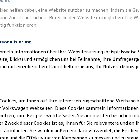
okies
kies helfen dabei, eine Website nutzbar zu machen, indem sie G
und Zugriff auf sichere Bereiche der Website ermöglichen. Die W
tig funktionieren.
rsonalisierung
mmeln Informationen über Ihre Websitenutzung (beispielsweise S
eite, Klicks) und ermöglichen uns bei Teilnahme, Ihre Umfrageerge
g mit einzubeziehen. Damit helfen sie uns, Ihr Nutzererlebnis pe
meyer automobile GmbH & Co. KG
(
Impressum & Rechtliches
)
Cookies, um Ihnen auf Ihre Interessen zugeschnittene Werbung a
r Volkswagen Webseiten. Diese Cookies sammeln Informationen 
utzen, zum Beispiel, welche Seiten Sie am meisten besuchen oder
r Zweck dieser Cookies ist es, Ihnen für Sie relevantere und an I
e anzubieten. Sie werden außerdem dazu verwendet, die Erschein
zen und die Effektivität von Kampagnen zu messen und zu steuern