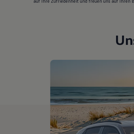
auf Ihre Zufriedenheit und freuen uns auf Ihren 
Motorenöl und Flüssigkeiten
Räder und Reifen
Pannen- und Unfallhilfe
Economy Service
Volkswagen Teile
Zubehör
Un
Modellspezifisches Zubehör
Schutz und Pflege
Transport
Entertainment und Elektronik
Individualisieren
Wallbox und Ladekabel
Digitale Extras
Dienste für Ihr Modell finden
Volkswagen Apps, Login und Shop
Handy und Fahrzeug verbinden
Updates für Software, Karten und Radio
Über Ihr Auto
Vorgängermodelle
Kundeninformationen
Volkswagen Kundenbetreuung
Warn- und Kontrollleuchten
Assistenzsysteme
Digitale Betriebsanleitung
Live Beratung