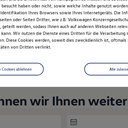
Unsere Abteilungen
 besucht haben oder nicht, sowie welche Inhalte genutzt worden s
 Identifikation Ihres Browsers sowie Ihres Internetgeräts. Die 
Montag
-
Freitag
07:00
-
19:00
Uhr
iten oder Seiten Dritter, wie z.B. Volkswagen Konzerngesellsch
 geteilt werden, sodass Ihnen auch auf anderen Webseiten rel
Samstag
08:00
-
16:00
Uhr
kann. Wir nutzen die Dienste eines Dritten für die Verarbeitung 
Sonntag
Geschlossen
. Diese Cookies werden, soweit dies zweckdienlich ist, oftmals
täten von Dritten verlinkt.
e Cookies ablehnen
Alle zulass
nnen wir Ihnen weiter