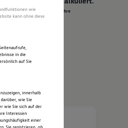
Heiß begehrt.
Kühl kalkuliert.
rundfunktionen wie
Ihr Traumauto? Heiß begehrt. Ihre
ebsite kann ohne diese
Leasingrate? Eiskalt machbar.
Details ansehen
eitenaufrufe,
bnisse in die
rsönlich auf Sie
nzuzeigen, innerhalb
darüber, wie Sie
 wie Sie sich auf der
hre Interessen
ungshäufigkeit einer
. Sie registrieren, ob