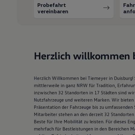
Hybridautos
Probefahrt
Fah
Marke und Erlebnis
vereinbaren
anfo
Volkswagen R und R Experience
R-Modelle
R Experience
Driving Experience
Volkswagen entdecken
Werkbesichtigung
Factory visit
Herzlich willkommen b
Lifestyle Shop
T-Roc Kollektion
Golf Kollektion
ID. Kollektion
Volkswagen Kollektion
Herzlich Willkommen bei Tiemeyer in Duisburg!
R-Kollektion
GTI Kollektion
mittlerweile in ganz NRW für Tradition, Erfahru
Fußball Drop
inzwischen 32 Standorten in 17 Städten sind w
we drive football
Nutzfahrzeuge und weiteren Marken. Wir bieten 
#wedriveproud
Besitzer und Service
Präsentation der Fahrzeuge bis zu umfassenden S
myVolkswagen
Mitarbeiter stehen an den derzeit 32 Standorten 
Software Updates
Beste für Ihre Mobilität zu leisten. Für dieses
Service und Ersatzteile
Inspektion und HU/AU
mehrfach für Bestleistungen in den Bereichen M
Reparaturen und Checks