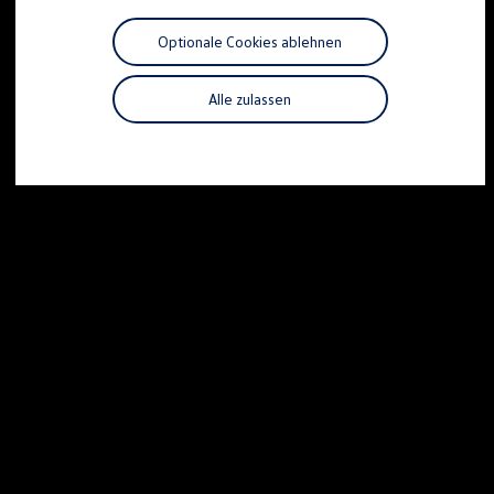
Motorenöl und Flüssigkeiten
Räder und Reifen
Optionale Cookies ablehnen
Pannen- und Unfallhilfe
Economy Service
Volkswagen Teile
Alle zulassen
Zubehör
Modellspezifisches Zubehör
Schutz und Pflege
Transport
Entertainment und Elektronik
Individualisieren
Wallbox und Ladekabel
Digitale Extras
Dienste für Ihr Modell finden
Volkswagen Apps, Login und Shop
Handy und Fahrzeug verbinden
Updates für Software, Karten und Radio
Über Ihr Auto
Vorgängermodelle
Kundeninformationen
Volkswagen Kundenbetreuung
Warn- und Kontrollleuchten
Assistenzsysteme
Digitale Betriebsanleitung
Live Beratung