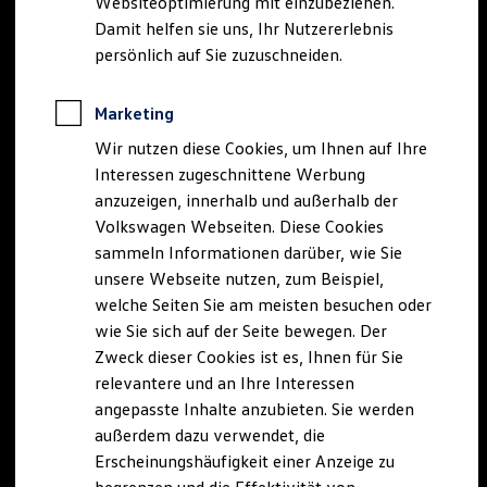
Websiteoptimierung mit einzubeziehen.
Elektrofahrzeugkonzepte
Damit helfen sie uns, Ihr Nutzererlebnis
ID. EVERY1
Reichweite
persönlich auf Sie zuzuschneiden.
Reichweite der ID. Modelle
Reichweite im Winter
Rekuperation
Marketing
Laden
Wir nutzen diese Cookies, um Ihnen auf Ihre
Laden unterwegs
Laden Zuhause
Interessen zugeschnittene Werbung
Ladestationen finden
anzuzeigen, innerhalb und außerhalb der
Ladezeitensimulator
Volkswagen Webseiten. Diese Cookies
Batterie
Sicherheit
sammeln Informationen darüber, wie Sie
Garantie und Lebensdauer
unsere Webseite nutzen, zum Beispiel,
Nachhaltigkeit
welche Seiten Sie am meisten besuchen oder
Technologie
Kosten und Kauf
wie Sie sich auf der Seite bewegen. Der
Verbrauchskosten
Zweck dieser Cookies ist es, Ihnen für Sie
Kaufoptionen
relevantere und an Ihre Interessen
E-Auto-Förderung
Software und Konnektivität
angepasste Inhalte anzubieten. Sie werden
Die ID. Software 6
außerdem dazu verwendet, die
ID. Software Versionen und Updates
Erscheinungshäufigkeit einer Anzeige zu
Digitale Extras
Schnittstellen zu Ihrem ID.