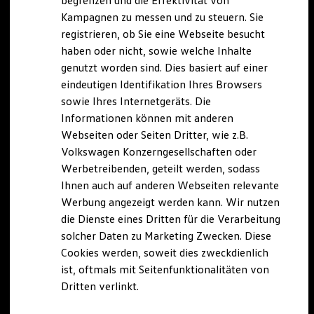
begrenzen und die Effektivität von
Hybridautos
Kampagnen zu messen und zu steuern. Sie
Marke und Erlebnis
registrieren, ob Sie eine Webseite besucht
Volkswagen R und R Experience
R-Modelle
haben oder nicht, sowie welche Inhalte
R Experience
genutzt worden sind. Dies basiert auf einer
Driving Experience
eindeutigen Identifikation Ihres Browsers
Volkswagen entdecken
Werkbesichtigung
sowie Ihres Internetgeräts. Die
Factory visit
Informationen können mit anderen
Lifestyle Shop
Webseiten oder Seiten Dritter, wie z.B.
T-Roc Kollektion
Golf Kollektion
Volkswagen Konzerngesellschaften oder
ID. Kollektion
Werbetreibenden, geteilt werden, sodass
Volkswagen Kollektion
Ihnen auch auf anderen Webseiten relevante
R-Kollektion
GTI Kollektion
Werbung angezeigt werden kann. Wir nutzen
Fußball Drop
die Dienste eines Dritten für die Verarbeitung
we drive football
solcher Daten zu Marketing Zwecken. Diese
#wedriveproud
Besitzer und Service
Cookies werden, soweit dies zweckdienlich
myVolkswagen
ist, oftmals mit Seitenfunktionalitäten von
Software Updates
Dritten verlinkt.
Service und Ersatzteile
Inspektion und HU/AU
Reparaturen und Checks