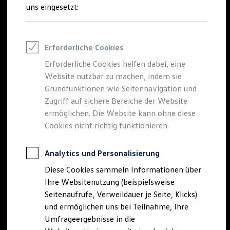
Reifenpakete
uns eingesetzt:
Leasing
Leasing-Angebote
Gebrauchtwagen Leasing
Junge Gebrauchtwagen-Leasing
Erforderliche Cookies
Elektroauto Leasing
Kleinwagen-Leasing
Erforderliche Cookies helfen dabei, eine
Leasing ohne Anzahlung
Website nutzbar zu machen, indem sie
Finanzierung
Autokredit mit Schlussrate
Grundfunktionen wie Seitennavigation und
Versicherungen und Garantien
Zugriff auf sichere Bereiche der Website
Kfz-Versicherung
ermöglichen. Die Website kann ohne diese
Restschuldversicherungen
Garantien
Cookies nicht richtig funktionieren.
Wartungsverträge
Geschäftskunden
Professional Class bei Volkswagen
Analytics und Personalisierung
Großkunden
Diese Cookies sammeln Informationen über
Behörden
Direktkunden
Ihre Websitenutzung (beispielsweise
Sonderfahrzeuge
Seitenaufrufe, Verweildauer je Seite, Klicks)
Anpfiff zum Gewinn
und ermöglichen uns bei Teilnahme, Ihre
Elektromobilität
Elektroautos
Umfrageergebnisse in die
ID. Tutorials