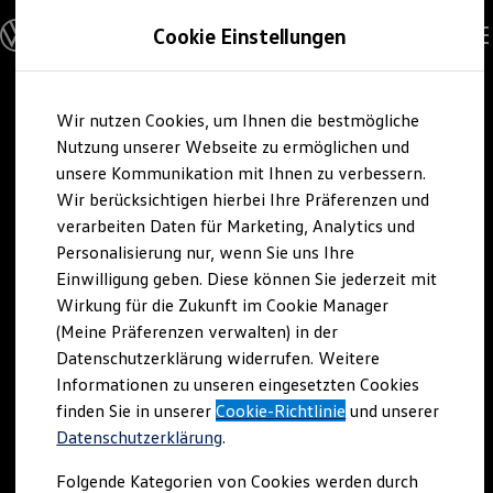
Modelle und Konfigurator
Cookie Einstellungen
Konfigurator
Modelle vergleichen
Konfiguration laden
Zum
Zum
Autosuche
Wir nutzen Cookies, um Ihnen die bestmögliche
Hauptinhalt
Footer
Elektroautos
springen
springen
Nutzung unserer Webseite zu ermöglichen und
ENERGY Sondermodelle
Nutzfahrzeuge
unsere Kommunikation mit Ihnen zu verbessern.
SUV und CUV
Wir berücksichtigen hierbei Ihre Präferenzen und
Familienautos
verarbeiten Daten für Marketing, Analytics und
Kombis
Kompaktwagen
Personalisierung nur, wenn Sie uns Ihre
Sportwagen
Einwilligung geben. Diese können Sie jederzeit mit
Schnell verfügbare Fahrzeuge
Angebote und Produkte
Wirkung für die Zukunft im Cookie Manager
Aktuelle Angebote
(Meine Präferenzen verwalten) in der
E-Auto-Förderung
Datenschutzerklärung widerrufen. Weitere
Volkswagen Marktplatz
Informationen zu unseren eingesetzten Cookies
Die ENERGY Sondermodelle
Junge Gebrauchtwagen und Gebrauchtwagen
finden Sie in unserer
Cookie-Richtlinie
und unserer
Volkswagen Zertifizierte Gebrauchtwagen
Datenschutzerklärung
.
Elektromobilität bei Gebrauchtwagen
Zubehör- und Serviceangebote
Folgende Kategorien von Cookies werden durch
Saisonangebote