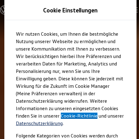
Modelle und Konfigurator
Cookie Einstellungen
Konfigurator
Modelle vergleichen
Konfiguration laden
Zum
Zum
Autosuche
Wir nutzen Cookies, um Ihnen die bestmögliche
Hauptinhalt
Footer
Elektroautos
springen
springen
Nutzung unserer Webseite zu ermöglichen und
ENERGY Sondermodelle
Nutzfahrzeuge
unsere Kommunikation mit Ihnen zu verbessern.
SUV und CUV
Wir berücksichtigen hierbei Ihre Präferenzen und
Familienautos
verarbeiten Daten für Marketing, Analytics und
Kombis
Kompaktwagen
Personalisierung nur, wenn Sie uns Ihre
Sportwagen
Einwilligung geben. Diese können Sie jederzeit mit
Schnell verfügbare Fahrzeuge
Angebote und Produkte
Wirkung für die Zukunft im Cookie Manager
Aktuelle Angebote
(Meine Präferenzen verwalten) in der
E-Auto-Förderung
Datenschutzerklärung widerrufen. Weitere
Volkswagen Marktplatz
Informationen zu unseren eingesetzten Cookies
Die ENERGY Sondermodelle
Junge Gebrauchtwagen und Gebrauchtwagen
finden Sie in unserer
Cookie-Richtlinie
und unserer
Volkswagen Zertifizierte Gebrauchtwagen
Datenschutzerklärung
.
Elektromobilität bei Gebrauchtwagen
Zubehör- und Serviceangebote
Folgende Kategorien von Cookies werden durch
Saisonangebote