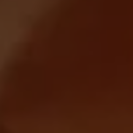
Magazin
Lifestyle
Transport
Familie
Elektromobilität
Volkswagen R
Pannen- und Unfallhilfe
Volkswagen Kundenbetreuung