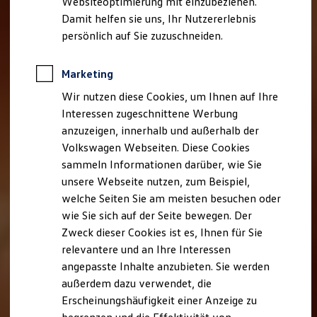
Websiteoptimierung mit einzubeziehen.
Elektrofahrzeugkonzepte
Damit helfen sie uns, Ihr Nutzererlebnis
ID. EVERY1
Reichweite
persönlich auf Sie zuzuschneiden.
Reichweite der ID. Modelle
Reichweite im Winter
Rekuperation
Marketing
Laden
Wir nutzen diese Cookies, um Ihnen auf Ihre
Laden unterwegs
Laden Zuhause
Interessen zugeschnittene Werbung
Ladestationen finden
anzuzeigen, innerhalb und außerhalb der
Ladezeitensimulator
Volkswagen Webseiten. Diese Cookies
Batterie
Sicherheit
sammeln Informationen darüber, wie Sie
Garantie und Lebensdauer
unsere Webseite nutzen, zum Beispiel,
Nachhaltigkeit
welche Seiten Sie am meisten besuchen oder
Technologie
Kosten und Kauf
wie Sie sich auf der Seite bewegen. Der
Verbrauchskosten
Zweck dieser Cookies ist es, Ihnen für Sie
Kaufoptionen
relevantere und an Ihre Interessen
E-Auto-Förderung
Software und Konnektivität
angepasste Inhalte anzubieten. Sie werden
Die ID. Software 6
außerdem dazu verwendet, die
ID. Software Versionen und Updates
Erscheinungshäufigkeit einer Anzeige zu
Digitale Extras
Schnittstellen zu Ihrem ID.