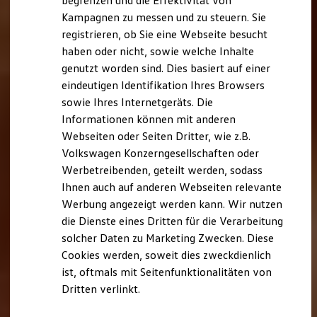
begrenzen und die Effektivität von
Hybridautos
Kampagnen zu messen und zu steuern. Sie
Marke und Erlebnis
registrieren, ob Sie eine Webseite besucht
Volkswagen R und R Experience
R-Modelle
haben oder nicht, sowie welche Inhalte
R Experience
genutzt worden sind. Dies basiert auf einer
Driving Experience
eindeutigen Identifikation Ihres Browsers
Volkswagen entdecken
Werkbesichtigung
sowie Ihres Internetgeräts. Die
Factory visit
Informationen können mit anderen
Lifestyle Shop
Webseiten oder Seiten Dritter, wie z.B.
T-Roc Kollektion
Golf Kollektion
Volkswagen Konzerngesellschaften oder
ID. Kollektion
Werbetreibenden, geteilt werden, sodass
Volkswagen Kollektion
Ihnen auch auf anderen Webseiten relevante
R-Kollektion
GTI Kollektion
Werbung angezeigt werden kann. Wir nutzen
Fußball Drop
die Dienste eines Dritten für die Verarbeitung
we drive football
solcher Daten zu Marketing Zwecken. Diese
#wedriveproud
Besitzer und Service
Cookies werden, soweit dies zweckdienlich
myVolkswagen
ist, oftmals mit Seitenfunktionalitäten von
Software Updates
Dritten verlinkt.
Service und Ersatzteile
Inspektion und HU/AU
Reparaturen und Checks