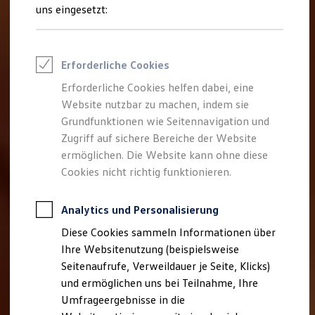
Reifenpakete
uns eingesetzt:
Leasing
Leasing-Angebote
Gebrauchtwagen Leasing
Junge Gebrauchtwagen-Leasing
Erforderliche Cookies
Elektroauto Leasing
Kleinwagen-Leasing
Erforderliche Cookies helfen dabei, eine
Leasing ohne Anzahlung
Website nutzbar zu machen, indem sie
Finanzierung
Autokredit mit Schlussrate
Grundfunktionen wie Seitennavigation und
Versicherungen und Garantien
Zugriff auf sichere Bereiche der Website
Kfz-Versicherung
ermöglichen. Die Website kann ohne diese
Restschuldversicherungen
Garantien
Cookies nicht richtig funktionieren.
Wartungsverträge
Geschäftskunden
Professional Class bei Volkswagen
Analytics und Personalisierung
Großkunden
Diese Cookies sammeln Informationen über
Behörden
Direktkunden
Ihre Websitenutzung (beispielsweise
Sonderfahrzeuge
Seitenaufrufe, Verweildauer je Seite, Klicks)
Anpfiff zum Gewinn
und ermöglichen uns bei Teilnahme, Ihre
Elektromobilität
Elektroautos
Umfrageergebnisse in die
ID. Tutorials