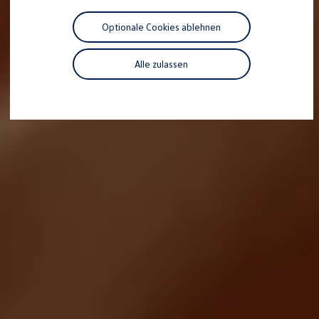
Motorenöl und Flüssigkeiten
Räder und Reifen
Optionale Cookies ablehnen
Pannen- und Unfallhilfe
Economy Service
Volkswagen Teile
Alle zulassen
Zubehör
Modellspezifisches Zubehör
Schutz und Pflege
Transport
Entertainment und Elektronik
Individualisieren
Wallbox und Ladekabel
Digitale Extras
Dienste für Ihr Modell finden
Volkswagen Apps, Login und Shop
Handy und Fahrzeug verbinden
Updates für Software, Karten und Radio
Über Ihr Auto
Vorgängermodelle
Kundeninformationen
Volkswagen Kundenbetreuung
Warn- und Kontrollleuchten
Assistenzsysteme
Digitale Betriebsanleitung
Live Beratung