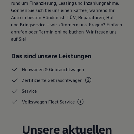
rund um Finanzierung, Leasing und Inzahlungnahme.
Magazin
Gönnen Sie sich bei uns einen Kaffee, während Ihr
Lifestyle
Transport
Auto in besten Händen ist. TÜV, Reparaturen, Hol-
Familie
und Bringservice – wir kümmern uns. Fragen? Einfach
Elektromobilität
anrufen oder Termin online buchen. Wir freuen uns
Volkswagen R
Pannen- und Unfallhilfe
auf Sie!
Volkswagen Kundenbetreuung
Das sind unsere Leistungen
Neuwagen &
Gebrauchtwagen
Zertifizierte
Gebrauchtwagen
Service
Volkswagen Fleet
Service
Unsere aktuellen