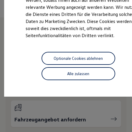
werden, sodass Ihnen auch auf anderen Webseiten
Hybridautos
relevante Werbung angezeigt werden kann. Wir nut
Marke und Erlebnis
die Dienste eines Dritten für die Verarbeitung solche
Volkswagen R und R Experience
R-Modelle
Daten zu Marketing Zwecken. Diese Cookies werden
R Experience
soweit dies zweckdienlich ist, oftmals mit
Driving Experience
Seitenfunktionalitäten von Dritten verlinkt.
Volkswagen entdecken
Wie können wir
Werkbesichtigung
Factory visit
Ihnen weiterhelfen?
Lifestyle Shop
T-Roc Kollektion
Optionale Cookies ablehnen
Golf Kollektion
ID. Kollektion
Volkswagen Kollektion
Alle zulassen
R-Kollektion
GTI Kollektion
Probefahrt vereinbaren
Fußball Drop
we drive football
#wedriveproud
Besitzer und Service
myVolkswagen
Software Updates
Fahrzeugangebot anfordern
Service und Ersatzteile
Inspektion und HU/AU
Reparaturen und Checks