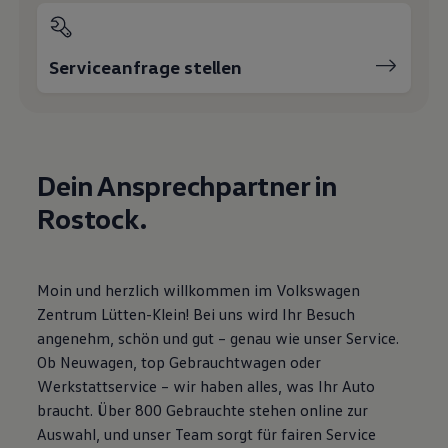
Motorenöl und Flüssigkeiten
Räder und Reifen
Pannen- und Unfallhilfe
Serviceanfrage stellen
Economy Service
Volkswagen Teile
Zubehör
Modellspezifisches Zubehör
Schutz und Pflege
Transport
Entertainment und Elektronik
Dein Ansprechpartner in
Individualisieren
Rostock.
Wallbox und Ladekabel
Digitale Extras
Dienste für Ihr Modell finden
Volkswagen Apps, Login und Shop
Handy und Fahrzeug verbinden
Moin und herzlich willkommen im Volkswagen
Updates für Software, Karten und Radio
Zentrum Lütten-Klein! Bei uns wird Ihr Besuch
Über Ihr Auto
angenehm, schön und gut – genau wie unser Service.
Vorgängermodelle
Kundeninformationen
Ob Neuwagen, top Gebrauchtwagen oder
Volkswagen Kundenbetreuung
Werkstattservice – wir haben alles, was Ihr Auto
Warn- und Kontrollleuchten
braucht. Über 800 Gebrauchte stehen online zur
Assistenzsysteme
Digitale Betriebsanleitung
Auswahl, und unser Team sorgt für fairen Service
Live Beratung