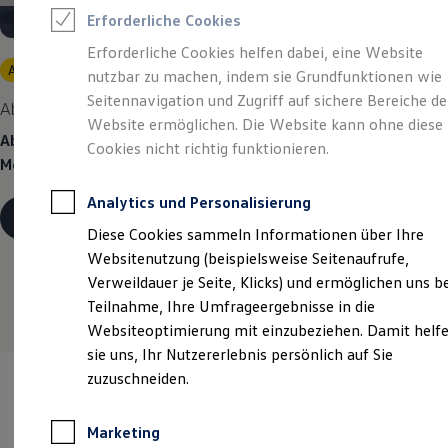
Reifenpakete
Erforderliche Cookies
Leasing
Leasing-Angebote
Erforderliche Cookies helfen dabei, eine Website
Gebrauchtwagen Leasing
Angebot gültig bis 30.09.2026
Privatkunden
nutzbar zu machen, indem sie Grundfunktionen wie
Junge Gebrauchtwagen-Leasing
Elektroauto Leasing
Seitennavigation und Zugriff auf sichere Bereiche de
Abenteuer Leben.
Der Tiguan ENERGY.
Kleinwagen-Leasing
Website ermöglichen. Die Website kann ohne diese
Leasing ohne Anzahlung
Ab 269,00 €
mtl. leasen | 5.449,00 € Sonderzahlung | 48
Cookies nicht richtig funktionieren.
Finanzierung
Monate Laufzeit | Jährliche Fahrleistung: 10.000 km
Autokredit mit Schlussrate
Versicherungen und Garantien
Analytics und Personalisierung
Kfz-Versicherung
Details ansehen
Restschuldversicherungen
Diese Cookies sammeln Informationen über Ihre
Garantien
Websitenutzung (beispielsweise Seitenaufrufe,
Wartungsverträge
Geschäftskunden
Verweildauer je Seite, Klicks) und ermöglichen uns b
Professional Class bei Volkswagen
Teilnahme, Ihre Umfrageergebnisse in die
Großkunden
Websiteoptimierung mit einzubeziehen. Damit helf
Behörden
Direktkunden
sie uns, Ihr Nutzererlebnis persönlich auf Sie
Sonderfahrzeuge
zuzuschneiden.
Anpfiff zum Gewinn
Elektromobilität
Elektroautos
Marketing
ID. Tutorials