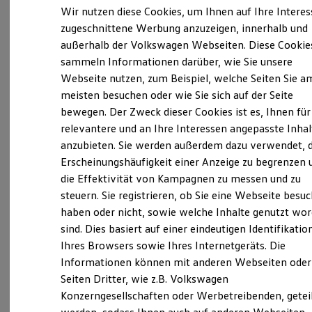
Verantwortlich für die Inhalte auf dieser Seite ist die Autohaus
Elektrofahrzeugkonzepte
Wir nutzen diese Cookies, um Ihnen auf Ihre Intere
Lütten-Klein GmbH
(
Impressum & Rechtliches
)
ID. EVERY1
zugeschnittene Werbung anzuzeigen, innerhalb und
Reichweite
außerhalb der Volkswagen Webseiten. Diese Cookie
Reichweite der ID. Modelle
Reichweite im Winter
sammeln Informationen darüber, wie Sie unsere
Unsere 
Rekuperation
Webseite nutzen, zum Beispiel, welche Seiten Sie a
Laden
meisten besuchen oder wie Sie sich auf der Seite
Laden unterwegs
Laden Zuhause
bewegen. Der Zweck dieser Cookies ist es, Ihnen für
Trelleborger Straße 3, 18107 Rostock
Ladestationen finden
relevantere und an Ihre Interessen angepasste Inhal
Ladezeitensimulator
anzubieten. Sie werden außerdem dazu verwendet, d
Batterie
Montag
-
Freitag
07:00
-
18:00
Uhr
Sicherheit
Erscheinungshäufigkeit einer Anzeige zu begrenzen 
Samstag
08:00
-
12:00
Uhr
Garantie und Lebensdauer
die Effektivität von Kampagnen zu messen und zu
Nachhaltigkeit
Sonntag
Geschlossen
steuern. Sie registrieren, ob Sie eine Webseite besuc
Technologie
Kosten und Kauf
haben oder nicht, sowie welche Inhalte genutzt wo
Verbrauchskosten
info@luetten-klein.de
sind. Dies basiert auf einer eindeutigen Identifikatio
Kaufoptionen
Ihres Browsers sowie Ihres Internetgeräts. Die
E-Auto-Förderung
+49 38177629-0
Software und Konnektivität
Informationen können mit anderen Webseiten oder
Die ID. Software 6
Seiten Dritter, wie z.B. Volkswagen
ID. Software Versionen und Updates
Konzerngesellschaften oder Werbetreibenden, getei
Digitale Extras
Ansprechpartner
Schnittstellen zu Ihrem ID.