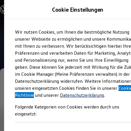
Modelle und Konfigurator
Cookie Einstellungen
Konfigurator
Modelle vergleichen
Konfiguration laden
Zum
Zum
Autosuche
Wir nutzen Cookies, um Ihnen die bestmögliche Nutzung
Hauptinhalt
Footer
Elektroautos
Verkauf und Service
springen
springen
unserer Webseite zu ermöglichen und unsere Kommunika
ENERGY Sondermodelle
Autohaus Lütten-Klein
Nutzfahrzeuge
mit Ihnen zu verbessern. Wir berücksichtigen hierbei Ihr
SUV und CUV
Präferenzen und verarbeiten Daten für Marketing, Analyt
Familienautos
4.6
|
326 Bewertungen
und Personalisierung nur, wenn Sie uns Ihre Einwilligung
Kombis
Kompaktwagen
geben. Diese können Sie jederzeit mit Wirkung für die Zu
Sportwagen
im Cookie Manager (Meine Präferenzen verwalten) in der
Schnell verfügbare Fahrzeuge
Angebote und Produkte
Datenschutzerklärung widerrufen. Weitere Informatione
Aktuelle Angebote
unseren eingesetzten Cookies finden Sie in unserer
Cooki
E-Auto-Förderung
Richtlinie
und unserer
Datenschutzerklärung
.
Volkswagen Marktplatz
Die ENERGY Sondermodelle
Folgende Kategorien von Cookies werden durch uns
Junge Gebrauchtwagen und Gebrauchtwagen
Volkswagen Zertifizierte Gebrauchtwagen
eingesetzt:
Elektromobilität bei Gebrauchtwagen
Zubehör- und Serviceangebote
Saisonangebote