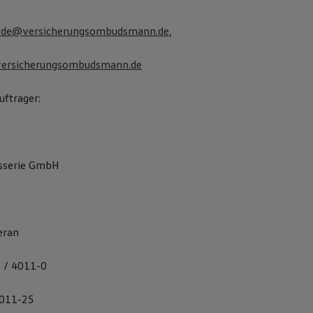
rde@versicherungsombudsmann.de
,
ersicherungsombudsmann.de
ftrager:
sserie GmbH
eran
 / 4011-0
4011-25