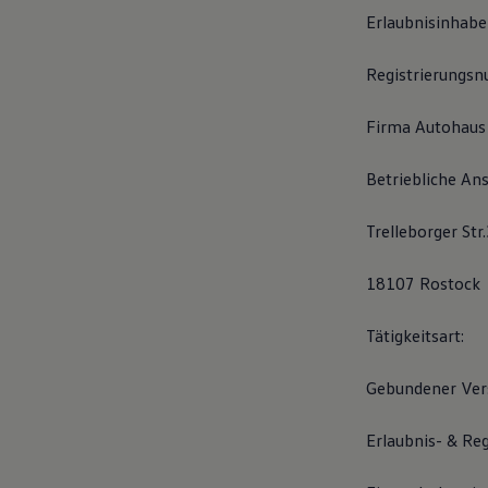
Hybridautos
Erlaubnisinhabe
Marke und Erlebnis
Volkswagen R und R Experience
R-Modelle
Registrierung
R Experience
Driving Experience
Firma Autohaus
Volkswagen entdecken
Werkbesichtigung
Factory visit
Betriebliche Ans
Lifestyle Shop
T-Roc Kollektion
Golf Kollektion
Trelleborger Str
ID. Kollektion
Volkswagen Kollektion
18107 Rostock
R-Kollektion
GTI Kollektion
Fußball Drop
Tätigkeitsart:
we drive football
#wedriveproud
Besitzer und Service
Gebundener Vers
myVolkswagen
Software Updates
Erlaubnis- & Re
Service und Ersatzteile
Inspektion und HU/AU
Reparaturen und Checks