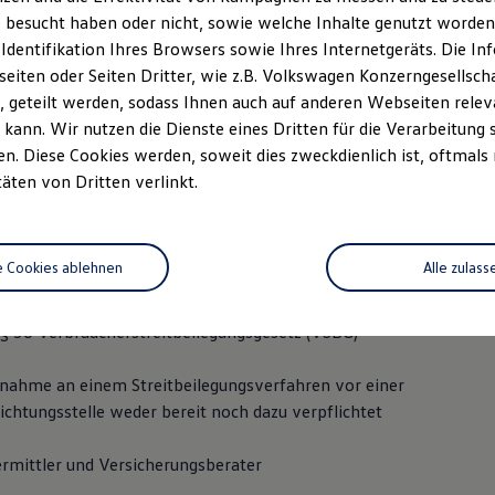
77 6 29 - 0
 besucht haben oder nicht, sowie welche Inhalte genutzt worden s
 Identifikation Ihres Browsers sowie Ihres Internetgeräts. Die 
 29 - 15
iten oder Seiten Dritter, wie z.B. Volkswagen Konzerngesellsch
 geteilt werden, sodass Ihnen auch auf anderen Webseiten rel
tten-klein.de
kann. Wir nutzen die Dienste eines Dritten für die Verarbeitung 
. Diese Cookies werden, soweit dies zweckdienlich ist, oftmals
g: Mike Specht
täten von Dritten verlinkt.
 740 509
e Cookies ablehnen
Alle zulass
: Registergericht Rostock HRB 12298
 36 Verbraucherstreitbeilegungsgesetz (VSBG)
ilnahme an einem Streitbeilegungsverfahren vor einer
ichtungsstelle weder bereit noch dazu verpflichtet
rmittler und Versicherungsberater