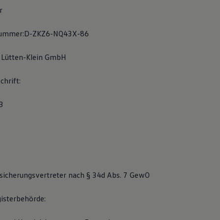
r
snummer:D-ZKZ6-NQ43X-86
 Lütten-Klein GmbH
chrift:
.3
icherungsvertreter nach § 34d Abs. 7 GewO
gisterbehörde: