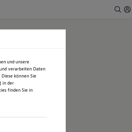
hen und unsere
mbH |
 und verarbeiten Daten
. Diese können Sie
es
 in der
es finden Sie in
tten-Klein
en und
hrt sind.