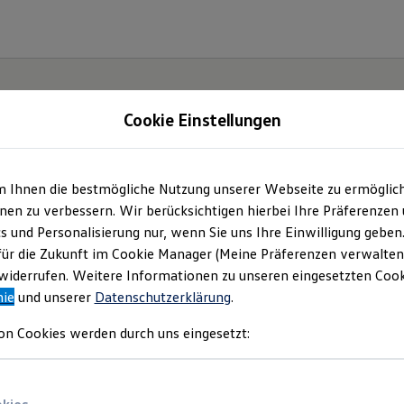
Cookie Einstellungen
m Ihnen die bestmögliche Nutzung unserer Webseite zu ermöglic
haus Lütten-Klein G
en zu verbessern. Wir berücksichtigen hierbei Ihre Präferenzen
cs und Personalisierung nur, wenn Sie uns Ihre Einwilligung geben
mpressum & Rechtlich
für die Zukunft im Cookie Manager (Meine Präferenzen verwalten)
iderrufen. Weitere Informationen zu unseren eingesetzten Cooki
nie
und unserer
Datenschutzerklärung
.
en Sie Informationen über uns (Autohaus Lü
on Cookies werden durch uns eingesetzt:
 als verantwortlichen Anbieter von Inhalt
n, die auf dieser Website speziell aufgefü