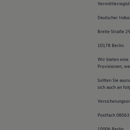
Vermittlerregist
Magazin
Lifestyle
Transport
Deutscher Indus
Familie
Elektromobilität
Volkswagen R
Breite Straße 29
Pannen- und Unfallhilfe
Volkswagen Kundenbetreuung
10178 Berlin.
Wir bieten eine 
Provisionen, we
Sollten Sie aus
sich auch an fo
Versicherungso
Postfach 08063
10006 Berlin,