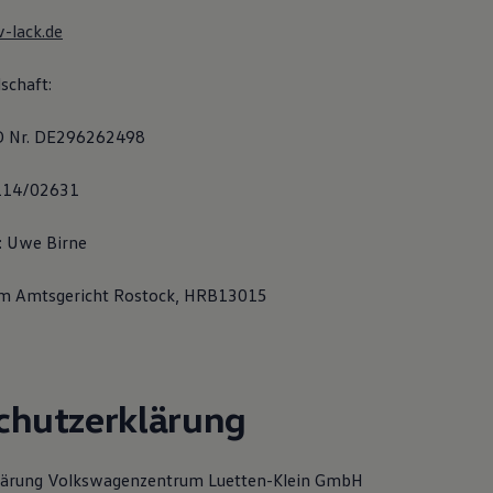
-lack.de
schaft:
D Nr. DE296262498
/114/02631
: Uwe Birne
im Amtsgericht Rostock, HRB13015
chutzerklärung
lärung Volkswagenzentrum Luetten-Klein GmbH