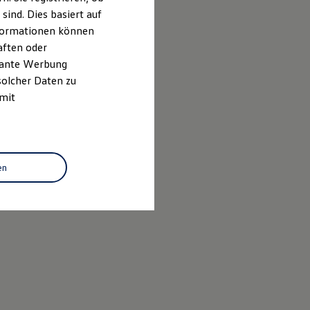
ind. Dies basiert auf
Informationen können
aften oder
evante Werbung
solcher Daten zu
 mit
en