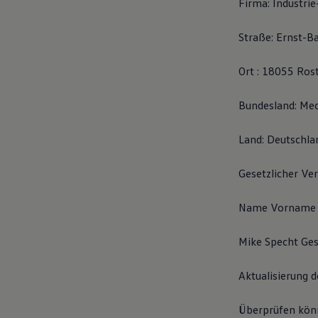
Firma: Industri
Motorenöl und Flüssigkeiten
Räder und Reifen
Pannen- und Unfallhilfe
Straße: Ernst-Ba
Economy Service
Volkswagen Teile
Ort : 18055 Ros
Zubehör
Modellspezifisches Zubehör
Schutz und Pflege
Bundesland: M
Transport
Entertainment und Elektronik
Individualisieren
Land: Deutschla
Wallbox und Ladekabel
Digitale Extras
Gesetzlicher Ver
Dienste für Ihr Modell finden
Volkswagen Apps, Login und Shop
Handy und Fahrzeug verbinden
Name Vorname 
Updates für Software, Karten und Radio
Über Ihr Auto
Vorgängermodelle
Mike Specht Ges
Kundeninformationen
Volkswagen Kundenbetreuung
Aktualisierung 
Warn- und Kontrollleuchten
Assistenzsysteme
Digitale Betriebsanleitung
Überprüfen könn
Live Beratung