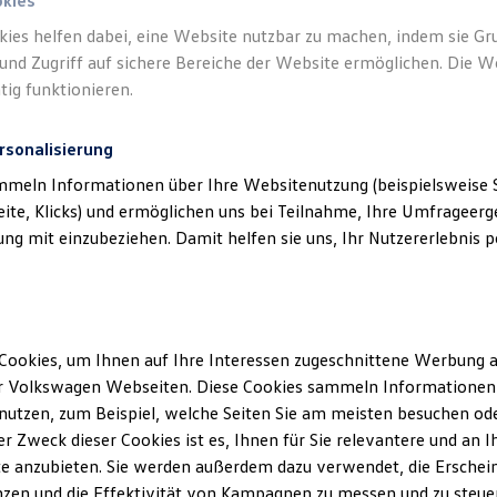
okies
kies helfen dabei, eine Website nutzbar zu machen, indem sie G
und Zugriff auf sichere Bereiche der Website ermöglichen. Die W
tig funktionieren.
rsonalisierung
klärung
mmeln Informationen über Ihre Websitenutzung (beispielsweise S
eite, Klicks) und ermöglichen uns bei Teilnahme, Ihre Umfrageerge
g mit einzubeziehen. Damit helfen sie uns, Ihr Nutzererlebnis pe
ssum
n Klein Gmbh
Cookies, um Ihnen auf Ihre Interessen zugeschnittene Werbung a
r Volkswagen Webseiten. Diese Cookies sammeln Informationen 
aße 3
utzen, zum Beispiel, welche Seiten Sie am meisten besuchen oder
r Zweck dieser Cookies ist es, Ihnen für Sie relevantere und an I
e anzubieten. Sie werden außerdem dazu verwendet, die Erschein
zen und die Effektivität von Kampagnen zu messen und zu steuern