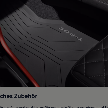
sches Zubehör
ür Ihr Auto und profitieren Sie von mehr Stauraum, einem prakti