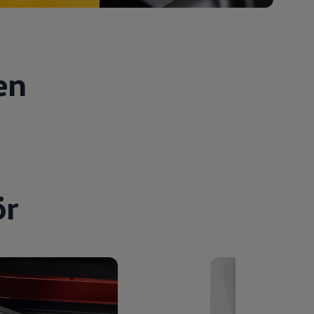
en
ör