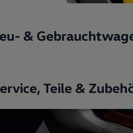
eu- &
Gebrauchtwag
ervice
,
Teile
&
Zubeh