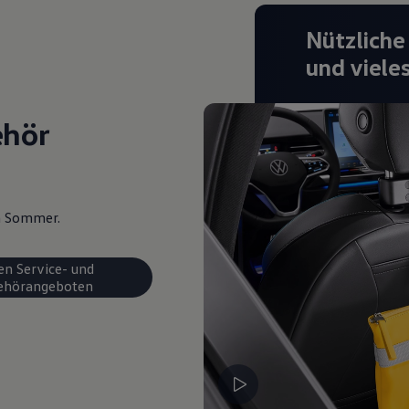
Nützliche
und viele
ehör
en Sommer.
en Service- und
ehörangeboten