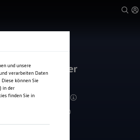
und Service
ohaus Schneider
hen und unsere
 und verarbeiten Daten
leben
. Diese können Sie
 in der
es finden Sie in
ndenzufriedenheit Verkauf 2026
4.9
|
210 Bewertungen