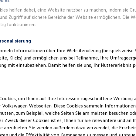
okies
kies helfen dabei, eine Website nutzbar zu machen, indem sie G
Verantwort
und Zugriff auf sichere Bereiche der Website ermöglichen. Die W
Schneider
tig funktionieren.
rsonalisierung
mmeln Informationen über Ihre Websitenutzung (beispielsweise S
eite, Klicks) und ermöglichen uns bei Teilnahme, Ihre Umfrageerge
g mit einzubeziehen. Damit helfen sie uns, Ihr Nutzererlebnis pe
Cookies, um Ihnen auf Ihre Interessen zugeschnittene Werbung a
Unsere Abteilungen
r Volkswagen Webseiten. Diese Cookies sammeln Informationen 
utzen, zum Beispiel, welche Seiten Sie am meisten besuchen oder
Montag
-
Freitag
08:00
-
18:00
Uhr
r Zweck dieser Cookies ist es, Ihnen für Sie relevantere und an I
Samstag
09:00
-
13:00
Uhr
e anzubieten. Sie werden außerdem dazu verwendet, die Erschein
Sonntag
Geschlossen
zen und die Effektivität von Kampagnen zu messen und zu steuern