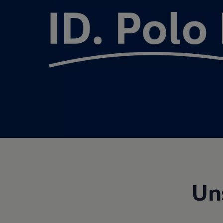
Motorenöl und Flüssigkeiten
Räder und Reifen
Pannen- und Unfallhilfe
Economy Service
Volkswagen Teile
Zubehör
Modellspezifisches Zubehör
Schutz und Pflege
Transport
Entertainment und Elektronik
Individualisieren
Wallbox und Ladekabel
Digitale Extras
Dienste für Ihr Modell finden
Volkswagen Apps, Login und Shop
Handy und Fahrzeug verbinden
Updates für Software, Karten und Radio
Über Ihr Auto
Vorgängermodelle
Kundeninformationen
Un
Volkswagen Kundenbetreuung
Warn- und Kontrollleuchten
Assistenzsysteme
Digitale Betriebsanleitung
Live Beratung