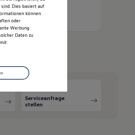
ind. Dies basiert auf
Informationen können
aften oder
evante Werbung
solcher Daten zu
 mit
helfen?
en
Serviceanfrage
stellen