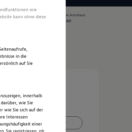
rundfunktionen wie
lich für die Inhalte auf dieser Seite ist die Autohaus
ebsite kann ohne diese
 GmbH & Co. KG
(
Impressum & Rechtliches
)
eitenaufrufe,
bnisse in die
rsönlich auf Sie
nzuzeigen, innerhalb
darüber, wie Sie
 wie Sie sich auf der
hre Interessen
Ansprechpartner
ungshäufigkeit einer
. Sie registrieren, ob