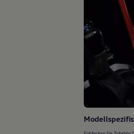
Modellspezifi
Entdecken Sie Zubehör f