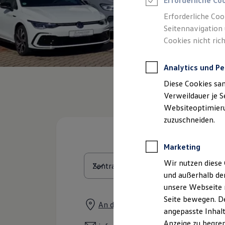
Erforderliche Co
Reifenpakete
Leasing
Erforderliche Coo
Leasing-Angebote
Seitennavigation 
Gebrauchtwagen Leasing
Cookies nicht rich
Junge Gebrauchtwagen-Leasing
Elektroauto Leasing
Kleinwagen-Leasing
Analytics und Pe
Leasing ohne Anzahlung
Finanzierung
Diese Cookies sa
Autokredit mit Schlussrate
Versicherungen und Garantien
Verweildauer je S
Kfz-Versicherung
Websiteoptimierun
Restschuldversicherungen
zuzuschneiden.
Garantien
Wartungsverträge
Geschäftskunden
Marketing
Professional Class bei Volkswagen
Großkunden
Wir nutzen diese 
Behörden
und außerhalb de
Direktkunden
Sonderfahrzeuge
unsere Webseite n
Anpfiff zum Gewinn
Seite bewegen. De
Elektromobilität
An der Zolltafel 14, 06295 Eisleben
angepasste Inhalt
Elektroautos
ID. Tutorials
Anzeige zu begren