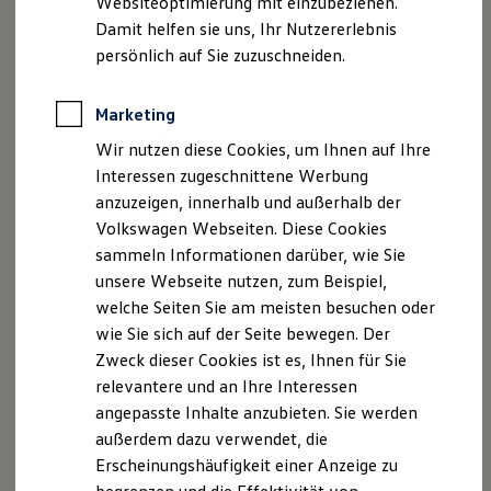
Websiteoptimierung mit einzubeziehen.
Elektrofahrzeugkonzepte
Damit helfen sie uns, Ihr Nutzererlebnis
ID. EVERY1
Reichweite
persönlich auf Sie zuzuschneiden.
Serviceanfrage stellen
Reichweite der ID. Modelle
Reichweite im Winter
Rekuperation
Marketing
Laden
Wir nutzen diese Cookies, um Ihnen auf Ihre
Laden unterwegs
Laden Zuhause
Interessen zugeschnittene Werbung
Ladestationen finden
Ihre Ansprechpartner
bei
anzuzeigen, innerhalb und außerhalb der
Ladezeitensimulator
Autohaus Schneider Eisleben
Volkswagen Webseiten. Diese Cookies
Batterie
Sicherheit
sammeln Informationen darüber, wie Sie
Garantie und Lebensdauer
unsere Webseite nutzen, zum Beispiel,
Nachhaltigkeit
E-Mail schreiben
welche Seiten Sie am meisten besuchen oder
Technologie
Kosten und Kauf
wie Sie sich auf der Seite bewegen. Der
+49 3475 67550
Verbrauchskosten
Zweck dieser Cookies ist es, Ihnen für Sie
Kaufoptionen
relevantere und an Ihre Interessen
E-Auto-Förderung
Software und Konnektivität
angepasste Inhalte anzubieten. Sie werden
Die ID. Software 6
außerdem dazu verwendet, die
ID. Software Versionen und Updates
Erscheinungshäufigkeit einer Anzeige zu
Digitale Extras
Schnittstellen zu Ihrem ID.