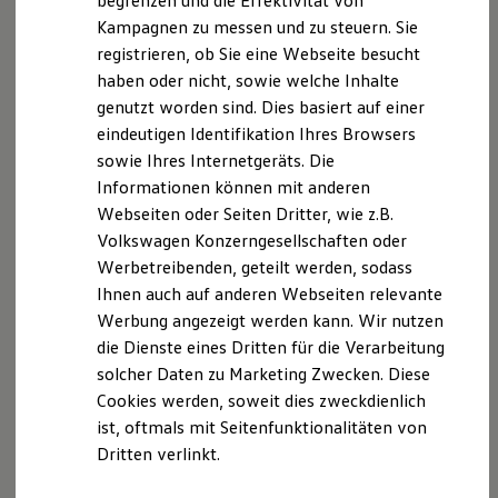
begrenzen und die Effektivität von
Hybridautos
Kampagnen zu messen und zu steuern. Sie
Marke und Erlebnis
registrieren, ob Sie eine Webseite besucht
Volkswagen R und R Experience
R-Modelle
haben oder nicht, sowie welche Inhalte
Florian Matzernis
R Experience
genutzt worden sind. Dies basiert auf einer
Driving Experience
Verkaufsberater
eindeutigen Identifikation Ihres Browsers
Volkswagen entdecken
Werkbesichtigung
sowie Ihres Internetgeräts. Die
03475 / 6755-34
Factory visit
Informationen können mit anderen
Lifestyle Shop
E-Mail schreiben
Webseiten oder Seiten Dritter, wie z.B.
T-Roc Kollektion
Golf Kollektion
Volkswagen Konzerngesellschaften oder
ID. Kollektion
Werbetreibenden, geteilt werden, sodass
Volkswagen Kollektion
Ihnen auch auf anderen Webseiten relevante
R-Kollektion
GTI Kollektion
Werbung angezeigt werden kann. Wir nutzen
Fußball Drop
die Dienste eines Dritten für die Verarbeitung
we drive football
solcher Daten zu Marketing Zwecken. Diese
#wedriveproud
Besitzer und Service
Cookies werden, soweit dies zweckdienlich
myVolkswagen
ist, oftmals mit Seitenfunktionalitäten von
Software Updates
Dritten verlinkt.
Service und Ersatzteile
Inspektion und HU/AU
Reparaturen und Checks