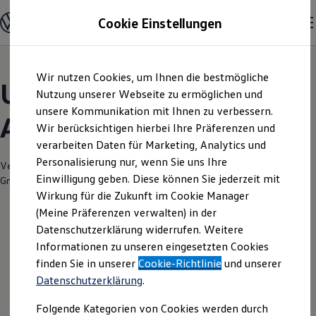
Modelle und Konfigurator
Cookie Einstellungen
Konfigurator
Modelle vergleichen
Konfiguration laden
Zum
Zum
Autosuche
Wir nutzen Cookies, um Ihnen die bestmögliche
Hauptinhalt
Footer
Elektroautos
Unsere aktuellen
springen
springen
Nutzung unserer Webseite zu ermöglichen und
ENERGY Sondermodelle
Nutzfahrzeuge
unsere Kommunikation mit Ihnen zu verbessern.
Angebote und mehr
SUV und CUV
Wir berücksichtigen hierbei Ihre Präferenzen und
Familienautos
verarbeiten Daten für Marketing, Analytics und
Kombis
Kompaktwagen
Personalisierung nur, wenn Sie uns Ihre
Verantwortlich für die Inhalte auf dieser Seite ist die Autohaus Schneider
Sportwagen
Einwilligung geben. Diese können Sie jederzeit mit
GmbH & Co. KG
(
Impressum & Rechtliches
)
Schnell verfügbare Fahrzeuge
Angebote und Produkte
Wirkung für die Zukunft im Cookie Manager
Aktuelle Angebote
(Meine Präferenzen verwalten) in der
E-Auto-Förderung
Datenschutzerklärung widerrufen. Weitere
Volkswagen Marktplatz
Leider haben wir im Moment keine
Informationen zu unseren eingesetzten Cookies
Die ENERGY Sondermodelle
Junge Gebrauchtwagen und Gebrauchtwagen
aktuellen Angebote
finden Sie in unserer
Cookie-Richtlinie
und unserer
Volkswagen Zertifizierte Gebrauchtwagen
Datenschutzerklärung
.
Elektromobilität bei Gebrauchtwagen
Zubehör- und Serviceangebote
Folgende Kategorien von Cookies werden durch
Saisonangebote