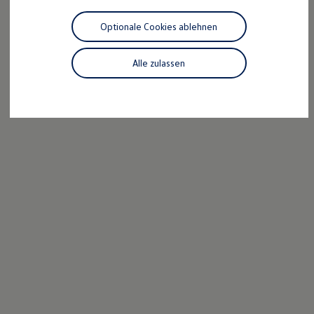
Motorenöl und Flüssigkeiten
Räder und Reifen
Optionale Cookies ablehnen
Pannen- und Unfallhilfe
Economy Service
Volkswagen Teile
Alle zulassen
Zubehör
Modellspezifisches Zubehör
Schutz und Pflege
Transport
Entertainment und Elektronik
Individualisieren
Wallbox und Ladekabel
Digitale Extras
Dienste für Ihr Modell finden
Volkswagen Apps, Login und Shop
Handy und Fahrzeug verbinden
Updates für Software, Karten und Radio
Über Ihr Auto
Vorgängermodelle
Kundeninformationen
Volkswagen Kundenbetreuung
Warn- und Kontrollleuchten
Assistenzsysteme
Digitale Betriebsanleitung
Live Beratung