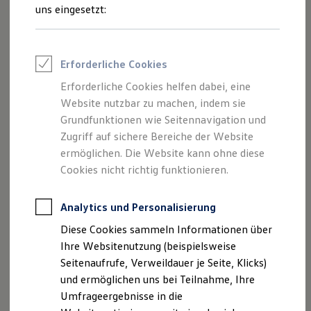
Reifenpakete
Ihre
nächsten
uns eingesetzt:
Leasing
Leasing-Angebote
Schritte
Gebrauchtwagen Leasing
Junge Gebrauchtwagen-Leasing
Erforderliche Cookies
Elektroauto Leasing
Kleinwagen-Leasing
Erforderliche Cookies helfen dabei, eine
Leasing ohne Anzahlung
Website nutzbar zu machen, indem sie
Finanzierung
Autokredit mit Schlussrate
Grundfunktionen wie Seitennavigation und
Probefahrt vereinbaren
Versicherungen und Garantien
Zugriff auf sichere Bereiche der Website
Kfz-Versicherung
ermöglichen. Die Website kann ohne diese
Restschuldversicherungen
Garantien
Cookies nicht richtig funktionieren.
Wartungsverträge
Geschäftskunden
Fahrzeugangebot anfordern
Professional Class bei Volkswagen
Analytics und Personalisierung
Großkunden
Diese Cookies sammeln Informationen über
Behörden
Direktkunden
Ihre Websitenutzung (beispielsweise
Sonderfahrzeuge
Seitenaufrufe, Verweildauer je Seite, Klicks)
Anpfiff zum Gewinn
Servicetermin buchen
und ermöglichen uns bei Teilnahme, Ihre
Elektromobilität
Elektroautos
Umfrageergebnisse in die
ID. Tutorials