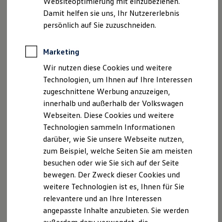
Websiteoptimierung mit einzubeziehen.
Elektrofahrzeugkonzepte
Damit helfen sie uns, Ihr Nutzererlebnis
ID. EVERY1
Reichweite
persönlich auf Sie zuzuschneiden.
Reichweite der ID. Modelle
Reichweite im Winter
Rekuperation
Marketing
Laden
Wir nutzen diese Cookies und weitere
Laden unterwegs
Laden Zuhause
Technologien, um Ihnen auf Ihre Interessen
Ladestationen finden
zugeschnittene Werbung anzuzeigen,
Ladezeitensimulator
innerhalb und außerhalb der Volkswagen
Batterie
Sicherheit
Webseiten. Diese Cookies und weitere
Garantie und Lebensdauer
Technologien sammeln Informationen
Nachhaltigkeit
darüber, wie Sie unsere Webseite nutzen,
Technologie
Kosten und Kauf
zum Beispiel, welche Seiten Sie am meisten
Verbrauchskosten
besuchen oder wie Sie sich auf der Seite
Kaufoptionen
bewegen. Der Zweck dieser Cookies und
E-Auto-Förderung
Software und Konnektivität
weitere Technologien ist es, Ihnen für Sie
Die ID. Software 6
relevantere und an Ihre Interessen
ID. Software Versionen und Updates
angepasste Inhalte anzubieten. Sie werden
Digitale Extras
Schnittstellen zu Ihrem ID.