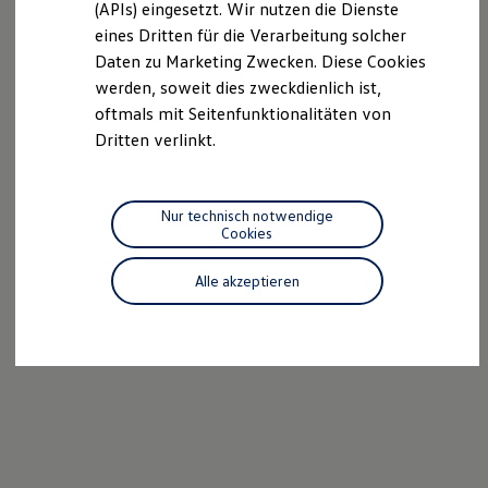
(APIs) eingesetzt. Wir nutzen die Dienste
Motorenöl und Flüssigkeiten
eines Dritten für die Verarbeitung solcher
Räder und Reifen
Pannen- und Unfallhilfe
Daten zu Marketing Zwecken. Diese Cookies
Economy Service
werden, soweit dies zweckdienlich ist,
Volkswagen Teile
oftmals mit Seitenfunktionalitäten von
Zubehör
Modellspezifisches Zubehör
Dritten verlinkt.
Schutz und Pflege
Transport
Entertainment und Elektronik
Individualisieren
Nur technisch notwendige
Wallbox und Ladekabel
Cookies
Digitale Extras
Dienste für Ihr Modell finden
Alle akzeptieren
Volkswagen Apps, Login und Shop
Handy und Fahrzeug verbinden
Updates für Software, Karten und Radio
Über Ihr Auto
Vorgängermodelle
Kundeninformationen
Volkswagen Kundenbetreuung
Warn- und Kontrollleuchten
Assistenzsysteme
Digitale Betriebsanleitung
Live Beratung