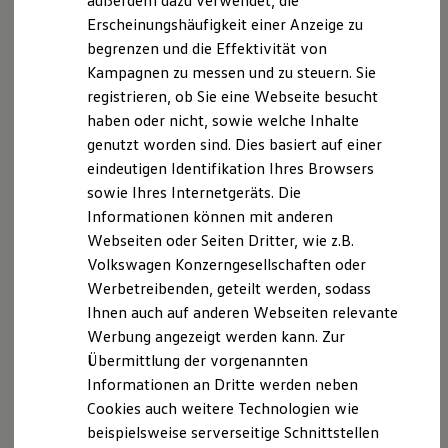
außerdem dazu verwendet, die
Hybridautos
Erscheinungshäufigkeit einer Anzeige zu
Marke und Erlebnis
begrenzen und die Effektivität von
Volkswagen R und R Experience
R-Modelle
Kampagnen zu messen und zu steuern. Sie
R Experience
registrieren, ob Sie eine Webseite besucht
Driving Experience
haben oder nicht, sowie welche Inhalte
Volkswagen entdecken
Werkbesichtigung
genutzt worden sind. Dies basiert auf einer
Factory visit
eindeutigen Identifikation Ihres Browsers
Lifestyle Shop
sowie Ihres Internetgeräts. Die
T-Roc Kollektion
Golf Kollektion
Informationen können mit anderen
ID. Kollektion
Webseiten oder Seiten Dritter, wie z.B.
Volkswagen Kollektion
Volkswagen Konzerngesellschaften oder
R-Kollektion
GTI Kollektion
Werbetreibenden, geteilt werden, sodass
Fußball Drop
Ihnen auch auf anderen Webseiten relevante
we drive football
Werbung angezeigt werden kann. Zur
#wedriveproud
Besitzer und Service
Übermittlung der vorgenannten
myVolkswagen
Informationen an Dritte werden neben
Software Updates
Cookies auch weitere Technologien wie
Service und Ersatzteile
Inspektion und HU/AU
beispielsweise serverseitige Schnittstellen
Reparaturen und Checks