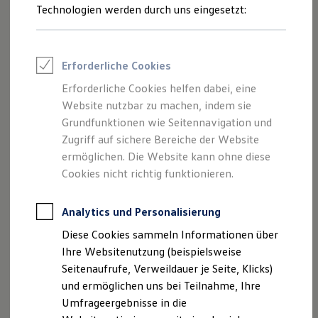
Reifenpakete
Technologien werden durch uns eingesetzt:
Leasing
Leasing-Angebote
Gebrauchtwagen Leasing
Junge Gebrauchtwagen-Leasing
Erforderliche Cookies
Elektroauto Leasing
Kleinwagen-Leasing
Erforderliche Cookies helfen dabei, eine
Leasing ohne Anzahlung
Website nutzbar zu machen, indem sie
Finanzierung
Autokredit mit Schlussrate
Grundfunktionen wie Seitennavigation und
Versicherungen und Garantien
Zugriff auf sichere Bereiche der Website
Kfz-Versicherung
ermöglichen. Die Website kann ohne diese
Restschuldversicherungen
Garantien
Cookies nicht richtig funktionieren.
Wartungsverträge
Geschäftskunden
Professional Class bei Volkswagen
Analytics und Personalisierung
Großkunden
Diese Cookies sammeln Informationen über
Behörden
Direktkunden
Ihre Websitenutzung (beispielsweise
Sonderfahrzeuge
Seitenaufrufe, Verweildauer je Seite, Klicks)
Anpfiff zum Gewinn
und ermöglichen uns bei Teilnahme, Ihre
Elektromobilität
Elektroautos
Umfrageergebnisse in die
ID. Tutorials