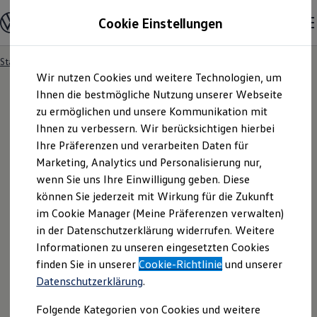
Modelle und Konfigurator
Cookie Einstellungen
Konfigurator
Modelle vergleichen
Konfiguration laden
Startseite
Angebotsanfrage
Zum
Zum
Autosuche
Wir nutzen Cookies und weitere Technologien, um
Hauptinhalt
Footer
Elektroautos
springen
springen
Ihnen die bestmögliche Nutzung unserer Webseite
ENERGY Sondermodelle
Nutzfahrzeuge
zu ermöglichen und unsere Kommunikation mit
SUV und CUV
Ihnen zu verbessern. Wir berücksichtigen hierbei
Angebotsanfrage
Familienautos
Ihre Präferenzen und verarbeiten Daten für
Kombis
Kompaktwagen
Marketing, Analytics und Personalisierung nur,
Sportwagen
Für welches Fahrzeug interessieren Sie sich? Bitte
wenn Sie uns Ihre Einwilligung geben. Diese
Schnell verfügbare Fahrzeuge
Angebote und Produkte
können Sie jederzeit mit Wirkung für die Zukunft
wählen Sie das Fahrzeug aus, für welches Sie ein
Aktuelle Angebote
im Cookie Manager (Meine Präferenzen verwalten)
Angebot erhalten möchten.
E-Auto-Förderung
in der Datenschutzerklärung widerrufen. Weitere
Volkswagen Marktplatz
Informationen zu unseren eingesetzten Cookies
Die ENERGY Sondermodelle
Junge Gebrauchtwagen und Gebrauchtwagen
finden Sie in unserer
Cookie-Richtlinie
und unserer
Volkswagen Zertifizierte Gebrauchtwagen
Datenschutzerklärung
.
Elektromobilität bei Gebrauchtwagen
Zubehör- und Serviceangebote
Folgende Kategorien von Cookies und weitere
Saisonangebote