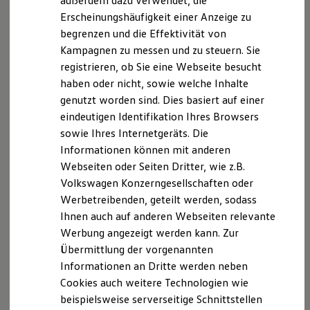
außerdem dazu verwendet, die
Hybridautos
Erscheinungshäufigkeit einer Anzeige zu
Marke und Erlebnis
begrenzen und die Effektivität von
Volkswagen R und R Experience
R-Modelle
Kampagnen zu messen und zu steuern. Sie
R Experience
registrieren, ob Sie eine Webseite besucht
Driving Experience
haben oder nicht, sowie welche Inhalte
Volkswagen entdecken
Werkbesichtigung
genutzt worden sind. Dies basiert auf einer
Factory visit
eindeutigen Identifikation Ihres Browsers
Lifestyle Shop
sowie Ihres Internetgeräts. Die
T-Roc Kollektion
Golf Kollektion
Informationen können mit anderen
ID. Kollektion
Webseiten oder Seiten Dritter, wie z.B.
Volkswagen Kollektion
Volkswagen Konzerngesellschaften oder
R-Kollektion
GTI Kollektion
Werbetreibenden, geteilt werden, sodass
Fußball Drop
Ihnen auch auf anderen Webseiten relevante
we drive football
Werbung angezeigt werden kann. Zur
#wedriveproud
Besitzer und Service
Übermittlung der vorgenannten
myVolkswagen
Informationen an Dritte werden neben
Software Updates
Cookies auch weitere Technologien wie
Service und Ersatzteile
Inspektion und HU/AU
beispielsweise serverseitige Schnittstellen
Reparaturen und Checks