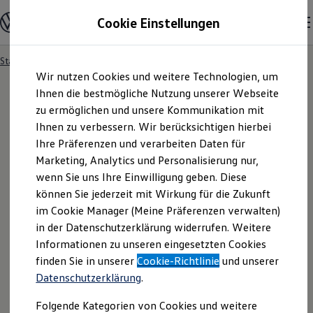
Modelle und Konfigurator
Cookie Einstellungen
Konfigurator
Modelle vergleichen
Konfiguration laden
Startseite
Ihre Service- und Produktanfrage
Zum
Zum
Autosuche
Wir nutzen Cookies und weitere Technologien, um
Hauptinhalt
Footer
Elektroautos
springen
springen
Ihnen die bestmögliche Nutzung unserer Webseite
ENERGY Sondermodelle
Nutzfahrzeuge
zu ermöglichen und unsere Kommunikation mit
SUV und CUV
Ihnen zu verbessern. Wir berücksichtigen hierbei
Ihre
Service
- und
Familienautos
Ihre Präferenzen und verarbeiten Daten für
Kombis
Kompaktwagen
Marketing, Analytics und Personalisierung nur,
Produktanfrage
Sportwagen
wenn Sie uns Ihre Einwilligung geben. Diese
Schnell verfügbare Fahrzeuge
Angebote und Produkte
können Sie jederzeit mit Wirkung für die Zukunft
Aktuelle Angebote
im Cookie Manager (Meine Präferenzen verwalten)
E-Auto-Förderung
in der Datenschutzerklärung widerrufen. Weitere
Volkswagen Marktplatz
Informationen zu unseren eingesetzten Cookies
Die ENERGY Sondermodelle
Junge Gebrauchtwagen und Gebrauchtwagen
finden Sie in unserer
Cookie-Richtlinie
und unserer
Volkswagen Zertifizierte Gebrauchtwagen
Datenschutzerklärung
.
Elektromobilität bei Gebrauchtwagen
Zubehör- und Serviceangebote
Folgende Kategorien von Cookies und weitere
Saisonangebote