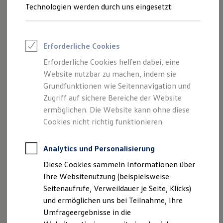
Reifenpakete
Technologien werden durch uns eingesetzt:
Leasing
Leasing-Angebote
Gebrauchtwagen Leasing
Junge Gebrauchtwagen-Leasing
Erforderliche Cookies
Elektroauto Leasing
Kleinwagen-Leasing
Erforderliche Cookies helfen dabei, eine
Leasing ohne Anzahlung
Website nutzbar zu machen, indem sie
Finanzierung
Autokredit mit Schlussrate
Grundfunktionen wie Seitennavigation und
Versicherungen und Garantien
Zugriff auf sichere Bereiche der Website
Kfz-Versicherung
ermöglichen. Die Website kann ohne diese
Restschuldversicherungen
Garantien
Cookies nicht richtig funktionieren.
Wartungsverträge
Geschäftskunden
Professional Class bei Volkswagen
Analytics und Personalisierung
Großkunden
Diese Cookies sammeln Informationen über
Behörden
Direktkunden
Ihre Websitenutzung (beispielsweise
Sonderfahrzeuge
Seitenaufrufe, Verweildauer je Seite, Klicks)
Anpfiff zum Gewinn
und ermöglichen uns bei Teilnahme, Ihre
Elektromobilität
Elektroautos
Umfrageergebnisse in die
ID. Tutorials