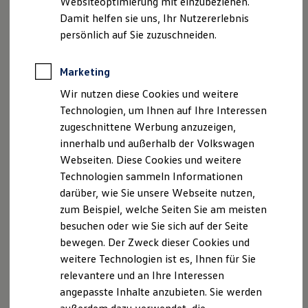
Websiteoptimierung mit einzubeziehen.
Elektrofahrzeugkonzepte
Damit helfen sie uns, Ihr Nutzererlebnis
ID. EVERY1
Reichweite
persönlich auf Sie zuzuschneiden.
Reichweite der ID. Modelle
Reichweite im Winter
Rekuperation
Marketing
Laden
Wir nutzen diese Cookies und weitere
Laden unterwegs
Laden Zuhause
Technologien, um Ihnen auf Ihre Interessen
Ladestationen finden
zugeschnittene Werbung anzuzeigen,
Ladezeitensimulator
innerhalb und außerhalb der Volkswagen
Batterie
Sicherheit
Webseiten. Diese Cookies und weitere
Garantie und Lebensdauer
Technologien sammeln Informationen
Nachhaltigkeit
darüber, wie Sie unsere Webseite nutzen,
Technologie
Kosten und Kauf
zum Beispiel, welche Seiten Sie am meisten
Verbrauchskosten
besuchen oder wie Sie sich auf der Seite
Kaufoptionen
bewegen. Der Zweck dieser Cookies und
E-Auto-Förderung
Software und Konnektivität
weitere Technologien ist es, Ihnen für Sie
Die ID. Software 6
relevantere und an Ihre Interessen
ID. Software Versionen und Updates
angepasste Inhalte anzubieten. Sie werden
Digitale Extras
Schnittstellen zu Ihrem ID.