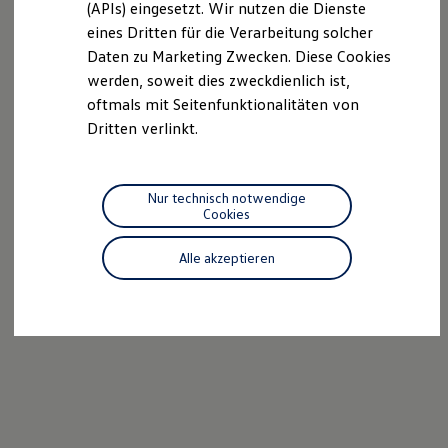
(APIs) eingesetzt. Wir nutzen die Dienste
Motorenöl und Flüssigkeiten
eines Dritten für die Verarbeitung solcher
Räder und Reifen
Pannen- und Unfallhilfe
Daten zu Marketing Zwecken. Diese Cookies
Economy Service
werden, soweit dies zweckdienlich ist,
Volkswagen Teile
oftmals mit Seitenfunktionalitäten von
Zubehör
Modellspezifisches Zubehör
Dritten verlinkt.
Schutz und Pflege
Transport
Entertainment und Elektronik
Individualisieren
Nur technisch notwendige
Wallbox und Ladekabel
Cookies
Digitale Extras
Dienste für Ihr Modell finden
Alle akzeptieren
Volkswagen Apps, Login und Shop
Handy und Fahrzeug verbinden
Updates für Software, Karten und Radio
Über Ihr Auto
Vorgängermodelle
Kundeninformationen
Volkswagen Kundenbetreuung
Warn- und Kontrollleuchten
Assistenzsysteme
Digitale Betriebsanleitung
Live Beratung