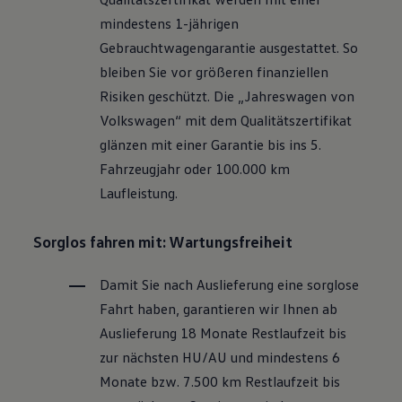
Motorenöl und Flüssigkeiten
mindestens 1-jährigen
Räder und Reifen
Pannen- und Unfallhilfe
Gebrauchtwagengarantie ausgestattet. So
Economy Service
bleiben Sie vor größeren finanziellen
Volkswagen Teile
Zubehör
Risiken geschützt. Die „Jahreswagen von
Modellspezifisches Zubehör
Volkswagen
“ mit dem Qualitätszertifikat
Schutz und Pflege
Transport
glänzen mit einer Garantie bis ins 5.
Entertainment und Elektronik
Fahrzeugjahr oder 100.000 km
Individualisieren
Wallbox und Ladekabel
Laufleistung.
Digitale Extras
Dienste für Ihr Modell finden
Volkswagen Apps, Login und Shop
Sorglos fahren mit: Wartungsfreiheit
Handy und Fahrzeug verbinden
Updates für Software, Karten und Radio
Damit Sie nach Auslieferung eine sorglose
Über Ihr Auto
Vorgängermodelle
Fahrt haben, garantieren wir Ihnen ab
Kundeninformationen
Auslieferung 18 Monate Restlaufzeit bis
Volkswagen Kundenbetreuung
Warn- und Kontrollleuchten
zur nächsten
HU/AU
und mindestens 6
Assistenzsysteme
Monate bzw. 7.500 km Restlaufzeit bis
Digitale Betriebsanleitung
Live Beratung