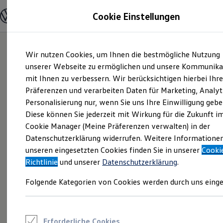
Modelle und Konfigurator
Cookie Einstellungen
Konfigurator
Modelle vergleichen
Konfiguration laden
Zum
Zum
Autosuche
Wir nutzen Cookies, um Ihnen die bestmögliche Nutzung
Hauptinhalt
Footer
Elektroautos
springen
springen
unserer Webseite zu ermöglichen und unsere Kommunika
ENERGY Sondermodelle
Nutzfahrzeuge
mit Ihnen zu verbessern. Wir berücksichtigen hierbei Ihr
SUV und CUV
Präferenzen und verarbeiten Daten für Marketing, Analyt
Familienautos
Personalisierung nur, wenn Sie uns Ihre Einwilligung gebe
Kombis
Kompaktwagen
Diese können Sie jederzeit mit Wirkung für die Zukunft i
Sportwagen
Cookie Manager (Meine Präferenzen verwalten) in der
Schnell verfügbare Fahrzeuge
Angebote und Produkte
Datenschutzerklärung widerrufen. Weitere Informatione
Aktuelle Angebote
unseren eingesetzten Cookies finden Sie in unserer
Cooki
E-Auto-Förderung
Richtlinie
und unserer
Datenschutzerklärung
.
Volkswagen Marktplatz
Die ENERGY Sondermodelle
Folgende Kategorien von Cookies werden durch uns einge
Junge Gebrauchtwagen und Gebrauchtwagen
Volkswagen Zertifizierte Gebrauchtwagen
Elektromobilität bei Gebrauchtwagen
Zubehör- und Serviceangebote
Saisonangebote
Erforderliche Cookies