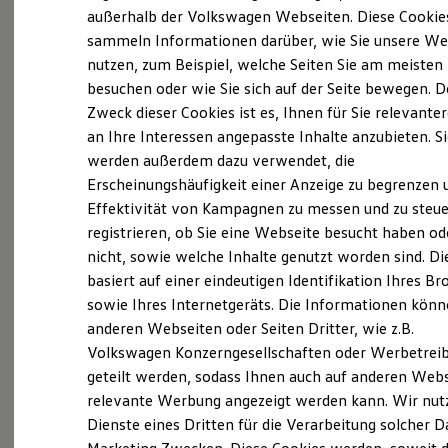
Elektrofahrzeugkonzepte
außerhalb der Volkswagen Webseiten. Diese Cookie
ID. EVERY1
sammeln Informationen darüber, wie Sie unsere We
Reichweite
nutzen, zum Beispiel, welche Seiten Sie am meisten
Reichweite der ID. Modelle
(
Impressum & Rechtliches
)
Reichweite im Winter
besuchen oder wie Sie sich auf der Seite bewegen. D
Rekuperation
Zweck dieser Cookies ist es, Ihnen für Sie relevante
Laden
an Ihre Interessen angepasste Inhalte anzubieten. S
Laden unterwegs
Laden Zuhause
werden außerdem dazu verwendet, die
Ladestationen finden
Erscheinungshäufigkeit einer Anzeige zu begrenzen 
Ladezeitensimulator
Ganz selbstverständlich.
Das
Effektivität von Kampagnen zu messen und zu steue
Batterie
Sicherheit
Gebrauchtwagen
-
registrieren, ob Sie eine Webseite besucht haben od
Garantie und Lebensdauer
nicht, sowie welche Inhalte genutzt worden sind. Di
Leistungsversprechen.
Nachhaltigkeit
basiert auf einer eindeutigen Identifikation Ihres B
Technologie
Kosten und Kauf
sowie Ihres Internetgeräts. Die Informationen kön
Verbrauchskosten
Rundum sicher: der 360°
Gebrauchtwagen
-
anderen Webseiten oder Seiten Dritter, wie z.B.
Kaufoptionen
Check
Volkswagen Konzerngesellschaften oder Werbetrei
E-Auto-Förderung
Software und Konnektivität
geteilt werden, sodass Ihnen auch auf anderen Web
Die ID. Software 6
Bevor ein
Volkswagen
Zertifizierter
relevante Werbung angezeigt werden kann. Wir nut
ID. Software Versionen und Updates
Gebrauchtwagen
an unsere Kunden
Dienste eines Dritten für die Verarbeitung solcher D
Digitale Extras
Schnittstellen zu Ihrem ID.
übergeben wird, prüfen wir den Zustand