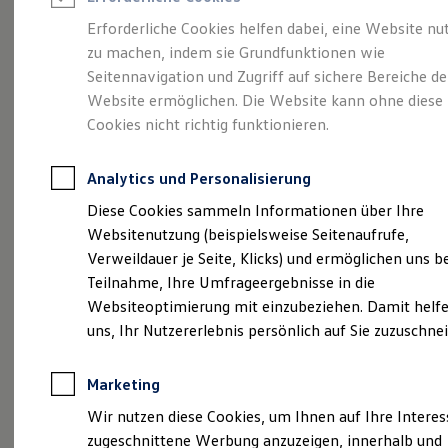
Reifenpakete
Leasing
Erforderliche Cookies helfen dabei, eine Website nu
Leasing-Angebote
zu machen, indem sie Grundfunktionen wie
Gepflegt, geprüft und
Gebrauchtwagen Leasing
Seitennavigation und Zugriff auf sichere Bereiche de
Junge Gebrauchtwagen-Leasing
Elektroauto Leasing
Website ermöglichen. Die Website kann ohne diese
für gut befunden.
Kleinwagen-Leasing
Cookies nicht richtig funktionieren.
Leasing ohne Anzahlung
Volkswagen
Finanzierung
Autokredit mit Schlussrate
Analytics und Personalisierung
Versicherungen und Garantien
Zertifizierte
Kfz-Versicherung
Diese Cookies sammeln Informationen über Ihre
Restschuldversicherungen
Websitenutzung (beispielsweise Seitenaufrufe,
Garantien
Gebrauchtwagen.
Verweildauer je Seite, Klicks) und ermöglichen uns b
Wartungsverträge
Geschäftskunden
Teilnahme, Ihre Umfrageergebnisse in die
Professional Class bei Volkswagen
Websiteoptimierung mit einzubeziehen. Damit helfe
Großkunden
uns, Ihr Nutzererlebnis persönlich auf Sie zuzuschne
Behörden
Direktkunden
Sonderfahrzeuge
Marketing
Anpfiff zum Gewinn
Elektromobilität
Wir nutzen diese Cookies, um Ihnen auf Ihre Intere
Elektroautos
zugeschnittene Werbung anzuzeigen, innerhalb und
ID. Tutorials