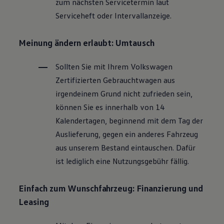
zum nächsten Servicetermin laut
Magazin
Serviceheft oder Intervallanzeige.
Lifestyle
Transport
Familie
Meinung ändern erlaubt: Umtausch
Elektromobilität
Volkswagen R
Pannen- und Unfallhilfe
Sollten Sie mit Ihrem
Volkswagen
Volkswagen Kundenbetreuung
Zertifizierten
Gebrauchtwagen
aus
irgendeinem Grund nicht zufrieden sein,
können Sie es innerhalb von 14
Kalendertagen, beginnend mit dem Tag der
Auslieferung, gegen ein anderes Fahrzeug
aus unserem Bestand eintauschen. Dafür
ist lediglich eine Nutzungsgebühr fällig.
Einfach zum Wunschfahrzeug: Finanzierung und
Leasing