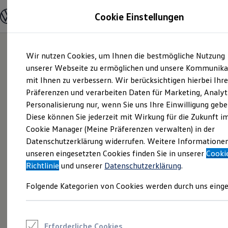
Modelle und Konfigurator
Cookie Einstellungen
Konfigurator
Modelle vergleichen
Konfiguration laden
Zum
Zum
Autosuche
Wir nutzen Cookies, um Ihnen die bestmögliche Nutzung
Hauptinhalt
Footer
Elektroautos
springen
springen
unserer Webseite zu ermöglichen und unsere Kommunika
ENERGY Sondermodelle
Nutzfahrzeuge
mit Ihnen zu verbessern. Wir berücksichtigen hierbei Ihr
SUV und CUV
Präferenzen und verarbeiten Daten für Marketing, Analyt
Familienautos
Personalisierung nur, wenn Sie uns Ihre Einwilligung gebe
Kombis
Kompaktwagen
Diese können Sie jederzeit mit Wirkung für die Zukunft i
Sportwagen
Cookie Manager (Meine Präferenzen verwalten) in der
Schnell verfügbare Fahrzeuge
Angebote und Produkte
Datenschutzerklärung widerrufen. Weitere Informatione
Aktuelle Angebote
unseren eingesetzten Cookies finden Sie in unserer
Cooki
E-Auto-Förderung
Richtlinie
und unserer
Datenschutzerklärung
.
Volkswagen Marktplatz
Die ENERGY Sondermodelle
Folgende Kategorien von Cookies werden durch uns einge
Junge Gebrauchtwagen und Gebrauchtwagen
Volkswagen Zertifizierte Gebrauchtwagen
Elektromobilität bei Gebrauchtwagen
Zubehör- und Serviceangebote
Saisonangebote
Erforderliche Cookies