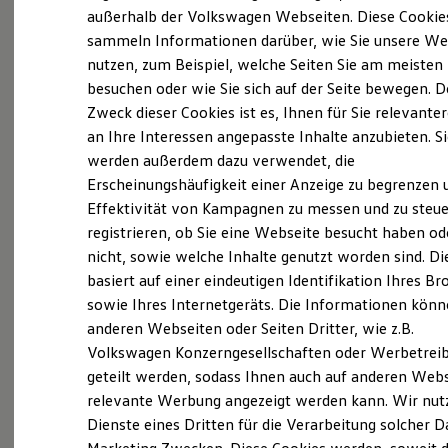
Elektrofahrzeugkonzepte
außerhalb der Volkswagen Webseiten. Diese Cookie
ID. EVERY1
sammeln Informationen darüber, wie Sie unsere We
Reichweite
nutzen, zum Beispiel, welche Seiten Sie am meisten
Reichweite der ID. Modelle
Reichweite im Winter
besuchen oder wie Sie sich auf der Seite bewegen. D
(
Impressum & Rechtliches
)
Rekuperation
Zweck dieser Cookies ist es, Ihnen für Sie relevante
Laden
an Ihre Interessen angepasste Inhalte anzubieten. S
Laden unterwegs
Alles begann in Bochum
Laden Zuhause
werden außerdem dazu verwendet, die
Ladestationen finden
Erscheinungshäufigkeit einer Anzeige zu begrenzen 
Ladezeitensimulator
Heinz-Dieter Tiemeyer hat den Automobilhandel
Effektivität von Kampagnen zu messen und zu steue
Batterie
aber nicht nur im Blut, sondern von der Pieke auf
Sicherheit
registrieren, ob Sie eine Webseite besucht haben od
Garantie und Lebensdauer
gelernt. Nach einer fundierten Ausbildung zum
nicht, sowie welche Inhalte genutzt worden sind. Di
Nachhaltigkeit
Kfz-Mechaniker übernahm er im Jahre 2002 die
basiert auf einer eindeutigen Identifikation Ihres B
Technologie
Kosten und Kauf
alleinige Geschäftsleitung der damals drei
sowie Ihres Internetgeräts. Die Informationen kön
Verbrauchskosten
anderen Webseiten oder Seiten Dritter, wie z.B.
Betriebe von seiner Mutter Elvira. Von diesem
Kaufoptionen
Volkswagen Konzerngesellschaften oder Werbetrei
E-Auto-Förderung
Zeitpunkt an steuert Heinz-Dieter Tiemeyer die
Software und Konnektivität
geteilt werden, sodass Ihnen auch auf anderen Web
Gruppe erfolgreich auf dem Expansionskurs.
Die ID. Software 6
relevante Werbung angezeigt werden kann. Wir nut
ID. Software Versionen und Updates
Kontinuierlich erschloss das Unternehmen unter
Dienste eines Dritten für die Verarbeitung solcher D
Digitale Extras
seiner Leitung in den vergangenen 20 Jahren
Schnittstellen zu Ihrem ID.