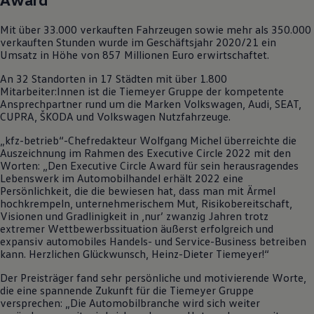
Motorenöl und Flüssigkeiten
Räder und Reifen
Mit über 33.000 verkauften Fahrzeugen sowie mehr als 350.000
Pannen- und Unfallhilfe
verkauften Stunden wurde im Geschäftsjahr 2020/21 ein
Economy Service
Umsatz in Höhe von 857 Millionen Euro erwirtschaftet.
Volkswagen Teile
Zubehör
An 32 Standorten in 17 Städten mit über 1.800
Modellspezifisches Zubehör
Mitarbeiter:Innen ist die Tiemeyer Gruppe der kompetente
Schutz und Pflege
Ansprechpartner rund um die Marken
Volkswagen
, Audi, SEAT,
Transport
CUPRA, ŠKODA und
Volkswagen
Nutzfahrzeuge.
Entertainment und Elektronik
Individualisieren
„kfz-betrieb“-Chefredakteur Wolfgang Michel überreichte die
Wallbox und Ladekabel
Auszeichnung im Rahmen des Executive Circle 2022 mit den
Digitale Extras
Worten: „Den Executive Circle Award für sein herausragendes
Dienste für Ihr Modell finden
Lebenswerk im Automobilhandel erhält 2022 eine
Volkswagen Apps, Login und Shop
Persönlichkeit, die die bewiesen hat, dass man mit Ärmel
Handy und Fahrzeug verbinden
hochkrempeln, unternehmerischem Mut, Risikobereitschaft,
Updates für Software, Karten und Radio
Visionen und Gradlinigkeit in ‚nur’ zwanzig Jahren trotz
Über Ihr Auto
extremer Wettbewerbssituation äußerst erfolgreich und
Vorgängermodelle
expansiv automobiles Handels- und
Service
-Business betreiben
Kundeninformationen
kann. Herzlichen Glückwunsch, Heinz-Dieter Tiemeyer!“
Volkswagen Kundenbetreuung
Warn- und Kontrollleuchten
Der Preisträger fand sehr persönliche und motivierende Worte,
Assistenzsysteme
die eine spannende Zukunft für die Tiemeyer Gruppe
Digitale Betriebsanleitung
versprechen: „Die Automobilbranche wird sich weiter
Live Beratung