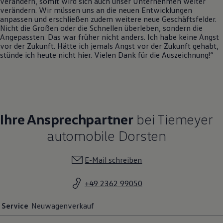
verändern, somit wird sich auch unser Unternehmen weiter
Magazin
verändern. Wir müssen uns an die neuen Entwicklungen
Lifestyle
anpassen und erschließen zudem weitere neue Geschäftsfelder.
Transport
Nicht die Großen oder die Schnellen überleben, sondern die
Familie
Angepassten. Das war früher nicht anders. Ich habe keine Angst
Elektromobilität
vor der Zukunft. Hätte ich jemals Angst vor der Zukunft gehabt,
Volkswagen R
stünde ich heute nicht hier. Vielen Dank für die Auszeichnung!“
Pannen- und Unfallhilfe
Volkswagen Kundenbetreuung
Ihre Ansprechpartner
bei Tiemeyer
automobile Dorsten
E-Mail schreiben
+49 2362 99050
Service
Neuwagenverkauf