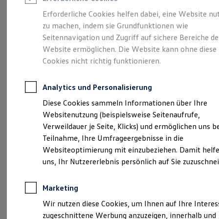
Reifenpakete
Leasing
Erforderliche Cookies helfen dabei, eine Website nu
Leasing-Angebote
zu machen, indem sie Grundfunktionen wie
Heinz-Dieter Tiemeyer
Gebrauchtwagen Leasing
Seitennavigation und Zugriff auf sichere Bereiche de
Junge Gebrauchtwagen-Leasing
Elektroauto Leasing
Website ermöglichen. Die Website kann ohne diese
erhält:
,,Executive
Kleinwagen-Leasing
Cookies nicht richtig funktionieren.
Leasing ohne Anzahlung
Circle Award 2022"
Finanzierung
Autokredit mit Schlussrate
Analytics und Personalisierung
Versicherungen und Garantien
für sein Lebenswerk
Kfz-Versicherung
Diese Cookies sammeln Informationen über Ihre
Restschuldversicherungen
Websitenutzung (beispielsweise Seitenaufrufe,
Garantien
Verweildauer je Seite, Klicks) und ermöglichen uns b
Wartungsverträge
Geschäftskunden
Teilnahme, Ihre Umfrageergebnisse in die
Professional Class bei Volkswagen
Websiteoptimierung mit einzubeziehen. Damit helfe
Großkunden
uns, Ihr Nutzererlebnis persönlich auf Sie zuzuschne
Behörden
Direktkunden
Sonderfahrzeuge
Marketing
Anpfiff zum Gewinn
Elektromobilität
Wir nutzen diese Cookies, um Ihnen auf Ihre Intere
Elektroautos
zugeschnittene Werbung anzuzeigen, innerhalb und
ID. Tutorials