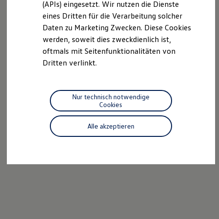
(APIs) eingesetzt. Wir nutzen die Dienste
Motorenöl und Flüssigkeiten
eines Dritten für die Verarbeitung solcher
Räder und Reifen
Pannen- und Unfallhilfe
Daten zu Marketing Zwecken. Diese Cookies
Economy Service
werden, soweit dies zweckdienlich ist,
Volkswagen Teile
oftmals mit Seitenfunktionalitäten von
Zubehör
Modellspezifisches Zubehör
Dritten verlinkt.
Schutz und Pflege
Transport
Entertainment und Elektronik
Individualisieren
Nur technisch notwendige
Wallbox und Ladekabel
Cookies
Digitale Extras
Dienste für Ihr Modell finden
Alle akzeptieren
Volkswagen Apps, Login und Shop
Handy und Fahrzeug verbinden
Updates für Software, Karten und Radio
Über Ihr Auto
Vorgängermodelle
Kundeninformationen
Volkswagen Kundenbetreuung
Warn- und Kontrollleuchten
Assistenzsysteme
Digitale Betriebsanleitung
Live Beratung