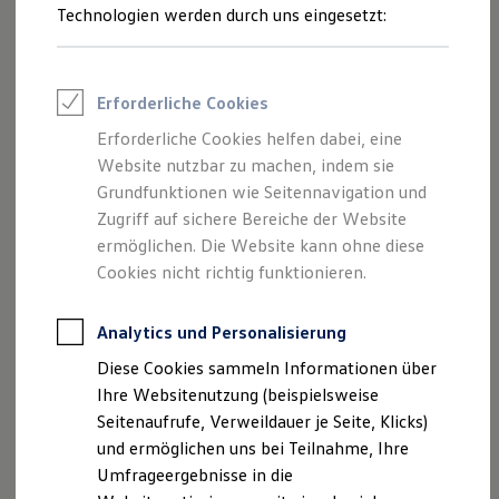
Reifenpakete
Technologien werden durch uns eingesetzt:
Leasing
Leasing-Angebote
Gebrauchtwagen Leasing
Junge Gebrauchtwagen-Leasing
Erforderliche Cookies
Elektroauto Leasing
Kleinwagen-Leasing
Erforderliche Cookies helfen dabei, eine
Leasing ohne Anzahlung
Website nutzbar zu machen, indem sie
Finanzierung
Autokredit mit Schlussrate
Grundfunktionen wie Seitennavigation und
Versicherungen und Garantien
Zugriff auf sichere Bereiche der Website
Kfz-Versicherung
ermöglichen. Die Website kann ohne diese
Restschuldversicherungen
Garantien
Cookies nicht richtig funktionieren.
Wartungsverträge
Geschäftskunden
Professional Class bei Volkswagen
Analytics und Personalisierung
Großkunden
Diese Cookies sammeln Informationen über
Behörden
Direktkunden
Ihre Websitenutzung (beispielsweise
Sonderfahrzeuge
Seitenaufrufe, Verweildauer je Seite, Klicks)
Anpfiff zum Gewinn
und ermöglichen uns bei Teilnahme, Ihre
Elektromobilität
Elektroautos
Umfrageergebnisse in die
ID. Tutorials