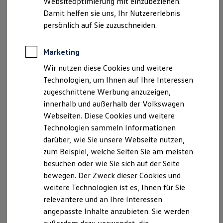
Websiteoptimierung mit einzubeziehen.
Elektrofahrzeugkonzepte
Damit helfen sie uns, Ihr Nutzererlebnis
ID. EVERY1
Reichweite
persönlich auf Sie zuzuschneiden.
Reichweite der ID. Modelle
Reichweite im Winter
Rekuperation
Marketing
Laden
Wir nutzen diese Cookies und weitere
Laden unterwegs
Laden Zuhause
Technologien, um Ihnen auf Ihre Interessen
Ladestationen finden
zugeschnittene Werbung anzuzeigen,
Ladezeitensimulator
innerhalb und außerhalb der Volkswagen
Batterie
Sicherheit
Webseiten. Diese Cookies und weitere
Garantie und Lebensdauer
Technologien sammeln Informationen
Nachhaltigkeit
darüber, wie Sie unsere Webseite nutzen,
Technologie
Kosten und Kauf
zum Beispiel, welche Seiten Sie am meisten
Verbrauchskosten
besuchen oder wie Sie sich auf der Seite
Kaufoptionen
bewegen. Der Zweck dieser Cookies und
E-Auto-Förderung
Software und Konnektivität
weitere Technologien ist es, Ihnen für Sie
Die ID. Software 6
relevantere und an Ihre Interessen
ID. Software Versionen und Updates
angepasste Inhalte anzubieten. Sie werden
Digitale Extras
Schnittstellen zu Ihrem ID.