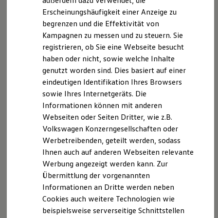
außerdem dazu verwendet, die
Hybridautos
Erscheinungshäufigkeit einer Anzeige zu
Marke und Erlebnis
begrenzen und die Effektivität von
Volkswagen R und R Experience
R-Modelle
Kampagnen zu messen und zu steuern. Sie
R Experience
registrieren, ob Sie eine Webseite besucht
Driving Experience
haben oder nicht, sowie welche Inhalte
Volkswagen entdecken
Werkbesichtigung
genutzt worden sind. Dies basiert auf einer
Factory visit
eindeutigen Identifikation Ihres Browsers
Lifestyle Shop
sowie Ihres Internetgeräts. Die
T-Roc Kollektion
Golf Kollektion
Informationen können mit anderen
ID. Kollektion
Webseiten oder Seiten Dritter, wie z.B.
Volkswagen Kollektion
Volkswagen Konzerngesellschaften oder
R-Kollektion
GTI Kollektion
Werbetreibenden, geteilt werden, sodass
Fußball Drop
Ihnen auch auf anderen Webseiten relevante
we drive football
Werbung angezeigt werden kann. Zur
#wedriveproud
Besitzer und Service
Übermittlung der vorgenannten
myVolkswagen
Informationen an Dritte werden neben
Software Updates
Cookies auch weitere Technologien wie
Service und Ersatzteile
Inspektion und HU/AU
beispielsweise serverseitige Schnittstellen
Reparaturen und Checks