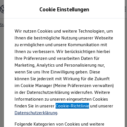
Modelle und Konfigurator
Cookie Einstellungen
Konfigurator
Modelle vergleichen
Konfiguration laden
Startseite
Händlersuche
Zum
Zum
Autosuche
Wir nutzen Cookies und weitere Technologien, um
Hauptinhalt
Footer
Elektroautos
springen
springen
Ihnen die bestmögliche Nutzung unserer Webseite
ENERGY Sondermodelle
Nutzfahrzeuge
zu ermöglichen und unsere Kommunikation mit
SUV und CUV
Ihnen zu verbessern. Wir berücksichtigen hierbei
Familienautos
Ihre Präferenzen und verarbeiten Daten für
Kombis
Kompaktwagen
Marketing, Analytics und Personalisierung nur,
Sportwagen
wenn Sie uns Ihre Einwilligung geben. Diese
Schnell verfügbare Fahrzeuge
Angebote und Produkte
können Sie jederzeit mit Wirkung für die Zukunft
Aktuelle Angebote
im Cookie Manager (Meine Präferenzen verwalten)
E-Auto-Förderung
in der Datenschutzerklärung widerrufen. Weitere
Volkswagen Marktplatz
Informationen zu unseren eingesetzten Cookies
Die ENERGY Sondermodelle
Junge Gebrauchtwagen und Gebrauchtwagen
finden Sie in unserer
Cookie-Richtlinie
und unserer
Volkswagen Zertifizierte Gebrauchtwagen
Datenschutzerklärung
.
Elektromobilität bei Gebrauchtwagen
Zubehör- und Serviceangebote
Folgende Kategorien von Cookies und weitere
Saisonangebote