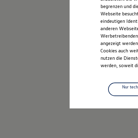
Elektrofahrzeugkonzepte
begrenzen und die
ID. EVERY1
Webseite besucht 
Reichweite
Reichweite der ID. Modelle
eindeutigen Ident
Reichweite im Winter
anderen Webseiten
Rekuperation
Werbetreibenden,
Laden
Laden unterwegs
angezeigt werden
Laden Zuhause
Cookies auch weit
Ladestationen finden
nutzen die Dienst
Ladezeitensimulator
Batterie
werden, soweit di
Sicherheit
Garantie und Lebensdauer
Nachhaltigkeit
Technologie
Nur tec
Kosten und Kauf
Verbrauchskosten
Kaufoptionen
E-Auto-Förderung
Software und Konnektivität
Die ID. Software 6
ID. Software Versionen und Updates
Digitale Extras
Schnittstellen zu Ihrem ID.