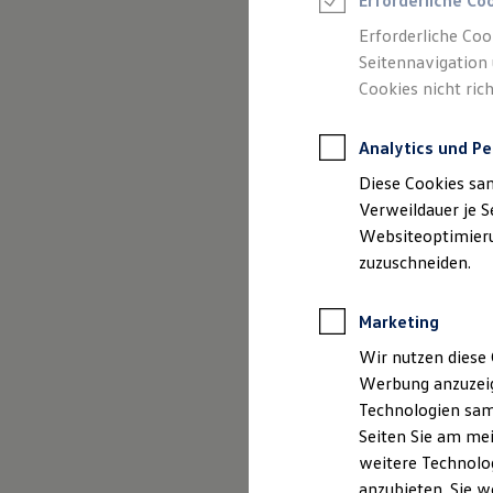
Erforderliche Co
Reifenpakete
Leasing
Erforderliche Coo
Leasing-Angebote
Seitennavigation 
Gebrauchtwagen Leasing
Cookies nicht rich
Junge Gebrauchtwagen-Leasing
Elektroauto Leasing
Kleinwagen-Leasing
Analytics und Pe
Leasing ohne Anzahlung
Finanzierung
Diese Cookies sa
Autokredit mit Schlussrate
Versicherungen und Garantien
Verweildauer je S
Kfz-Versicherung
Websiteoptimierun
Restschuldversicherungen
zuzuschneiden.
Garantien
Wartungsverträge
Geschäftskunden
Marketing
Professional Class bei Volkswagen
Großkunden
Wir nutzen diese 
Behörden
Werbung anzuzeig
Direktkunden
Sonderfahrzeuge
Technologien sam
Anpfiff zum Gewinn
Seiten Sie am mei
Elektromobilität
weitere Technolog
Elektroautos
ID. Tutorials
anzubieten. Sie w