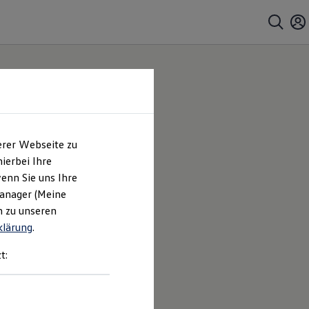
erer Webseite zu
ierbei Ihre
enn Sie uns Ihre
Manager (Meine
n zu unseren
klärung
.
t: