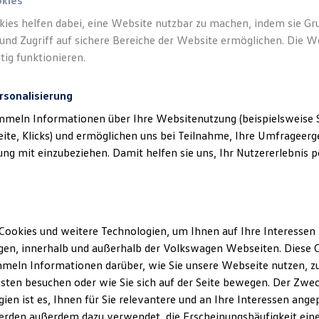
okies
kies helfen dabei, eine Website nutzbar zu machen, indem sie G
und Zugriff auf sichere Bereiche der Website ermöglichen. Die W
tig funktionieren.
rsonalisierung
mmeln Informationen über Ihre Websitenutzung (beispielsweise S
eite, Klicks) und ermöglichen uns bei Teilnahme, Ihre Umfrageerge
g mit einzubeziehen. Damit helfen sie uns, Ihr Nutzererlebnis pe
Cookies und weitere Technologien, um Ihnen auf Ihre Interessen
en, innerhalb und außerhalb der Volkswagen Webseiten. Diese C
meln Informationen darüber, wie Sie unsere Webseite nutzen, zu
sten besuchen oder wie Sie sich auf der Seite bewegen. Der Zwec
ien ist es, Ihnen für Sie relevantere und an Ihre Interessen ange
erden außerdem dazu verwendet, die Erscheinungshäufigkeit eine