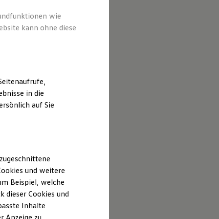
rundfunktionen wie
ebsite kann ohne diese
eitenaufrufe,
bnisse in die
rsönlich auf Sie
 zugeschnittene
ookies und weitere
m Beispiel, welche
k dieser Cookies und
passte Inhalte
r Anzeige zu