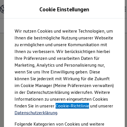
Modelle und Konfigurator
Cookie Einstellungen
Konfigurator
Modelle vergleichen
Konfiguration laden
Modelle
Ausstattungsvariante
Motoren
Farben
Interieur
Zum
Zum
Autosuche
Wir nutzen Cookies und weitere Technologien, um
Hauptinhalt
Footer
Elektroautos
springen
springen
Ihnen die bestmögliche Nutzung unserer Webseite
ENERGY Sondermodelle
Nutzfahrzeuge
zu ermöglichen und unsere Kommunikation mit
25
Modelle
SUV und CUV
Ihnen zu verbessern. Wir berücksichtigen hierbei
Familienautos
Ihre Präferenzen und verarbeiten Daten für
Kombis
Kompaktwagen
NEU: KI TESTEN
Marketing, Analytics und Personalisierung nur,
Sportwagen
Entdecken Sie Modelle, die perfekt zu
wenn Sie uns Ihre Einwilligung geben. Diese
Schnell verfügbare Fahrzeuge
Ihnen passen.
Angebote und Produkte
können Sie jederzeit mit Wirkung für die Zukunft
Aktuelle Angebote
im Cookie Manager (Meine Präferenzen verwalten)
E-Auto-Förderung
in der Datenschutzerklärung widerrufen. Weitere
Volkswagen Marktplatz
Informationen zu unseren eingesetzten Cookies
Die ENERGY Sondermodelle
Junge Gebrauchtwagen und Gebrauchtwagen
finden Sie in unserer
Cookie-Richtlinie
und unserer
Volkswagen Zertifizierte Gebrauchtwagen
Datenschutzerklärung
.
Elektromobilität bei Gebrauchtwagen
Zubehör- und Serviceangebote
Folgende Kategorien von Cookies und weitere
Saisonangebote