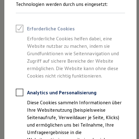
Reifenpakete
Technologien werden durch uns eingesetzt:
Leasing
Leasing-Angebote
Gebrauchtwagen Leasing
Junge Gebrauchtwagen-Leasing
Erforderliche Cookies
Elektroauto Leasing
Kleinwagen-Leasing
Der Polo
Erforderliche Cookies helfen dabei, eine
Leasing ohne Anzahlung
Ab 20.380,00 € inkl. MwSt.
Website nutzbar zu machen, indem sie
Finanzierung
Autokredit mit Schlussrate
Grundfunktionen wie Seitennavigation und
Neu
abzgl. ID. Kaufprämie
Versicherungen und Garantien
Zugriff auf sichere Bereiche der Website
Kfz-Versicherung
ermöglichen. Die Website kann ohne diese
Restschuldversicherungen
Garantien
Cookies nicht richtig funktionieren.
Wartungsverträge
Geschäftskunden
Professional Class bei Volkswagen
Analytics und Personalisierung
Großkunden
Diese Cookies sammeln Informationen über
Behörden
Direktkunden
Ihre Websitenutzung (beispielsweise
Sonderfahrzeuge
Seitenaufrufe, Verweildauer je Seite, Klicks)
Anpfiff zum Gewinn
und ermöglichen uns bei Teilnahme, Ihre
Elektromobilität
Elektroautos
Umfrageergebnisse in die
Der neue ID. Polo
ID. Tutorials