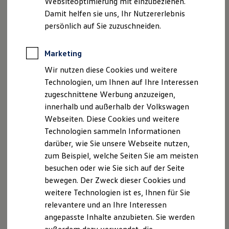
Websiteoptimierung mit einzubeziehen.
Elektrofahrzeugkonzepte
Ab 24.995,00 € inkl. MwSt.
Damit helfen sie uns, Ihr Nutzererlebnis
ID. EVERY1
Reichweite
persönlich auf Sie zuzuschneiden.
Reichweite der ID. Modelle
Bald erhältlich
Reichweite im Winter
Begeistert. Der neue
Rekuperation
Marketing
Laden
vollelektrische ID. Cross Trend
Wir nutzen diese Cookies und weitere
Laden unterwegs
Laden Zuhause
Technologien, um Ihnen auf Ihre Interessen
Ladestationen finden
zugeschnittene Werbung anzuzeigen,
Ladezeitensimulator
innerhalb und außerhalb der Volkswagen
Batterie
Sicherheit
Webseiten. Diese Cookies und weitere
Garantie und Lebensdauer
Technologien sammeln Informationen
Nachhaltigkeit
darüber, wie Sie unsere Webseite nutzen,
Technologie
Kosten und Kauf
zum Beispiel, welche Seiten Sie am meisten
Verbrauchskosten
besuchen oder wie Sie sich auf der Seite
Kaufoptionen
bewegen. Der Zweck dieser Cookies und
E-Auto-Förderung
Software und Konnektivität
weitere Technologien ist es, Ihnen für Sie
Die ID. Software 6
relevantere und an Ihre Interessen
ID. Software Versionen und Updates
angepasste Inhalte anzubieten. Sie werden
Digitale Extras
Schnittstellen zu Ihrem ID.