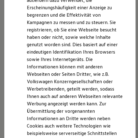
außerdem dazu verwendet, die
Hybridautos
Erscheinungshäufigkeit einer Anzeige zu
Marke und Erlebnis
begrenzen und die Effektivität von
Volkswagen R und R Experience
R-Modelle
Ab 27.995,00 € inkl. MwSt.
Kampagnen zu messen und zu steuern. Sie
R Experience
Die Ausstattungslinie Trend ist voraussichtlich ab
registrieren, ob Sie eine Webseite besucht
Driving Experience
Mitte Oktober 2026 bestellbar.
haben oder nicht, sowie welche Inhalte
Volkswagen entdecken
Werkbesichtigung
ID. Cross konfigurieren
genutzt worden sind. Dies basiert auf einer
Factory visit
eindeutigen Identifikation Ihres Browsers
Lifestyle Shop
sowie Ihres Internetgeräts. Die
T-Roc Kollektion
Golf Kollektion
Informationen können mit anderen
ID. Kollektion
Webseiten oder Seiten Dritter, wie z.B.
Volkswagen Kollektion
Volkswagen Konzerngesellschaften oder
R-Kollektion
GTI Kollektion
Werbetreibenden, geteilt werden, sodass
Fußball Drop
Ihnen auch auf anderen Webseiten relevante
we drive football
Werbung angezeigt werden kann. Zur
#wedriveproud
Besitzer und Service
Übermittlung der vorgenannten
myVolkswagen
Informationen an Dritte werden neben
Software Updates
Cookies auch weitere Technologien wie
Service und Ersatzteile
Inspektion und HU/AU
beispielsweise serverseitige Schnittstellen
Reparaturen und Checks