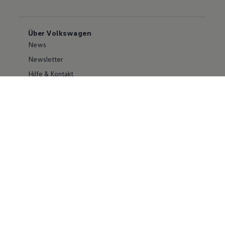
Über Volkswagen
News
Newsletter
Hilfe & Kontakt
Karriere
Händlersuche
Geschäftskunden
Information zur Barrierefreiheit
Ersthelfer/ first responder
Konzern
Volkswagen Konzern
Investor Relations
Compliance
Kontakt Cyber Security