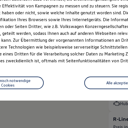
 Effektivität von Kampagnen zu messen und zu steuern. Sie regist
Komfort
haben oder nicht, sowie welche Inhalte genutzt worden sind. Die
MOTOREN
Benz
ifikation Ihres Browsers sowie Ihres Internetgeräts. Die Inform
Lei
 oder Seiten Dritter, wie z.B. Volkswagen Konzerngesellschafte
 geteilt werden, sodass Ihnen auch auf anderen Webseiten rel
Hub
 kann. Zur Übermittlung der vorgenannten Informationen an Dr
ere Technologien wie beispielsweise serverseitige Schnittstellen 
Style
e eines Dritten für die Verarbeitung solcher Daten zu Marketing
Preis i
es zweckdienlich ist, oftmals mit Seitenfunktionalitäten von Drit
Rate in
Hochwer
hnisch notwendige
MOTOREN
Alle akzepti
Cookies
Benz
Lei
Hub
R-Lin
Preis i