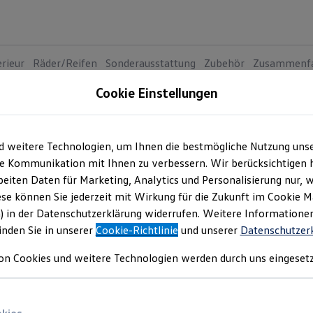
erieur
Räder/Reifen
Sonderausstattung
Zubehör
Zusammenf
Cookie Einstellungen
Der Taig
5
Va
d weitere Technologien, um Ihnen die bestmögliche Nutzung uns
e Kommunikation mit Ihnen zu verbessern. Wir berücksichtigen h
ENERGY
eiten Daten für Marketing, Analytics und Personalisierung nur, w
ENER
ese können Sie jederzeit mit Wirkung für die Zukunft im Cookie 
) in der Datenschutzerklärung widerrufen. Weitere Informatione
Preis i
inden Sie in unserer
Cookie-Richtlinie
und unserer
Datenschutzer
Rate in
on Cookies und weitere Technologien werden durch uns eingesetz
Umfangr
MOTOREN
Benz
Lei