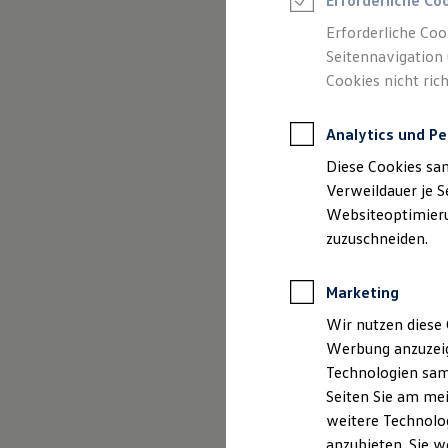
Erforderliche Co
Reifenpakete
Leasing
Erforderliche Coo
Leasing-Angebote
Seitennavigation 
Gebrauchtwagen Leasing
Cookies nicht rich
Junge Gebrauchtwagen-Leasing
Elektroauto Leasing
Kleinwagen-Leasing
Analytics und Pe
Leasing ohne Anzahlung
Finanzierung
Diese Cookies sa
Autokredit mit Schlussrate
Versicherungen und Garantien
Verweildauer je S
Kfz-Versicherung
Websiteoptimierun
Restschuldversicherungen
zuzuschneiden.
Garantien
Wartungsverträge
Geschäftskunden
Marketing
Professional Class bei Volkswagen
Großkunden
Wir nutzen diese 
Behörden
Werbung anzuzeig
Direktkunden
Sonderfahrzeuge
Technologien sam
Anpfiff zum Gewinn
Seiten Sie am mei
Elektromobilität
weitere Technolog
Elektroautos
ID. Tutorials
anzubieten. Sie w