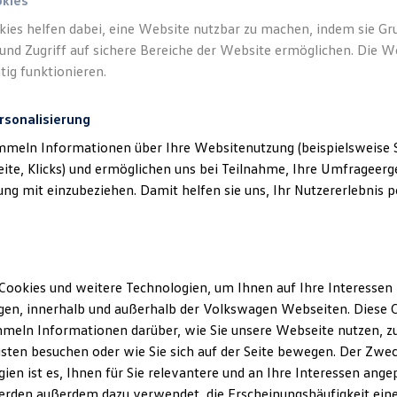
okies
Hub
kies helfen dabei, eine Website nutzbar zu machen, indem sie G
Standa
und Zugriff auf sichere Bereiche der Website ermöglichen. Die W
tig funktionieren.
Trend
Preis i
rsonalisierung
Rate in
mmeln Informationen über Ihre Websitenutzung (beispielsweise S
Clevere
eite, Klicks) und ermöglichen uns bei Teilnahme, Ihre Umfrageerge
MOTOREN
g mit einzubeziehen. Damit helfen sie uns, Ihr Nutzererlebnis pe
Benz
Lei
Hub
Energiev
Cookies und weitere Technologien, um Ihnen auf Ihre Interessen
kombinie
en, innerhalb und außerhalb der Volkswagen Webseiten. Diese C
meln Informationen darüber, wie Sie unsere Webseite nutzen, zu
Life
sten besuchen oder wie Sie sich auf der Seite bewegen. Der Zwec
Preis i
ien ist es, Ihnen für Sie relevantere und an Ihre Interessen ange
Rate in
erden außerdem dazu verwendet, die Erscheinungshäufigkeit eine