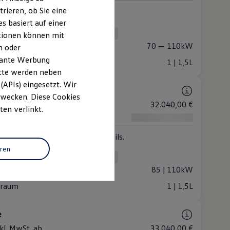
rieren, ob Sie eine
abel. Funktional.
s basiert auf einer
 (4 verfügbar)
in
Schaltgetriebe
Automatik
ationen können mit
stung
70 — 110kW
n oder
evante Werbung
raum
1 | 1,5L
itte werden neben
(APIs) eingesetzt. Wir
 Zwecken. Diese Cookies
nkl. MwSt. ab
32.040,00 €
ten verlinkt.
kl. MwSt. ab
tige Ausstattung. Stilvolle Details.
 (3 verfügbar)
eren
in
Schaltgetriebe
Automatik
stung
85 | 110kW
raum
1 | 1,5L
e
nkl. MwSt. ab
33.040,00 €