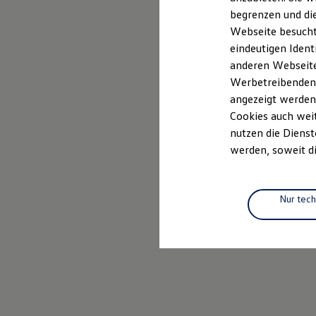
Elektrofahrzeugkonzepte
begrenzen und die
ID. EVERY1
Webseite besucht 
Reichweite
Reichweite der ID. Modelle
eindeutigen Ident
Reichweite im Winter
anderen Webseiten
Rekuperation
Werbetreibenden,
Laden
Laden unterwegs
angezeigt werden
Laden Zuhause
Cookies auch weit
Ladestationen finden
nutzen die Dienst
Ladezeitensimulator
Batterie
werden, soweit di
Sicherheit
Garantie und Lebensdauer
Nachhaltigkeit
Technologie
Nur tec
Kosten und Kauf
Verbrauchskosten
Kaufoptionen
E-Auto-Förderung
Software und Konnektivität
Die ID. Software 6
ID. Software Versionen und Updates
Digitale Extras
Schnittstellen zu Ihrem ID.