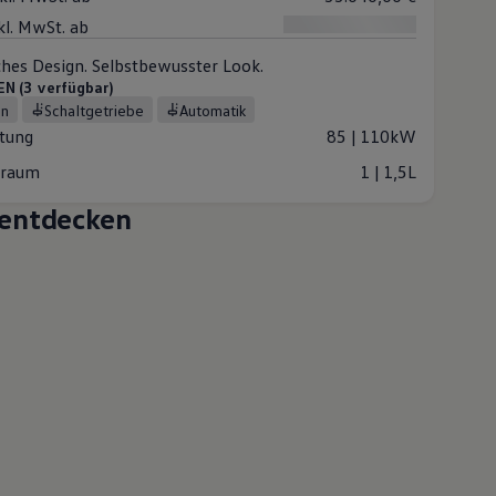
kl. MwSt. ab
ches Design. Selbstbewusster Look.
 (3 verfügbar)
in
Schaltgetriebe
Automatik
stung
85 | 110kW
raum
1 | 1,5L
entdecken