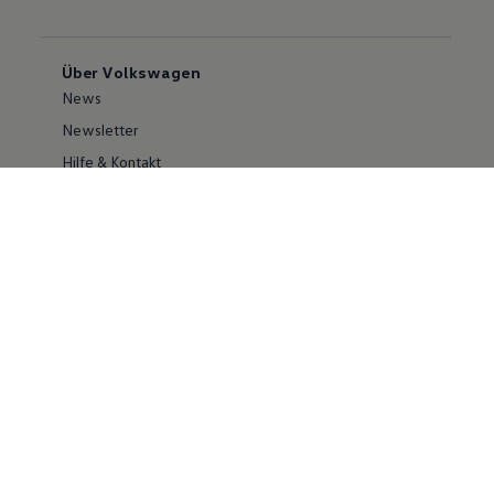
Über Volkswagen
News
Newsletter
Hilfe & Kontakt
Karriere
Händlersuche
Geschäftskunden
Information zur Barrierefreiheit
Ersthelfer/ first responder
Konzern
Volkswagen Konzern
Investor Relations
Compliance
Kontakt Cyber Security