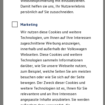
Websiteoptimierung mit einzubeziehen.
Elektrofahrzeugkonzepte
Ab 24.995,00 € inkl. MwSt.
Damit helfen sie uns, Ihr Nutzererlebnis
ID. EVERY1
Reichweite
persönlich auf Sie zuzuschneiden.
Reichweite der ID. Modelle
Bald erhältlich
Reichweite im Winter
Begeistert. Der neue
Rekuperation
Marketing
Laden
vollelektrische ID. Cross Trend
Wir nutzen diese Cookies und weitere
Laden unterwegs
Laden Zuhause
Technologien, um Ihnen auf Ihre Interessen
Ladestationen finden
zugeschnittene Werbung anzuzeigen,
Ladezeitensimulator
innerhalb und außerhalb der Volkswagen
Batterie
Sicherheit
Webseiten. Diese Cookies und weitere
Garantie und Lebensdauer
Technologien sammeln Informationen
Nachhaltigkeit
darüber, wie Sie unsere Webseite nutzen,
Technologie
Kosten und Kauf
zum Beispiel, welche Seiten Sie am meisten
Verbrauchskosten
besuchen oder wie Sie sich auf der Seite
Kaufoptionen
bewegen. Der Zweck dieser Cookies und
E-Auto-Förderung
Software und Konnektivität
weitere Technologien ist es, Ihnen für Sie
Die ID. Software 6
relevantere und an Ihre Interessen
ID. Software Versionen und Updates
angepasste Inhalte anzubieten. Sie werden
Digitale Extras
Schnittstellen zu Ihrem ID.