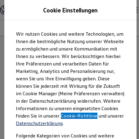
Modelle und Konfigurator
Cookie Einstellungen
Konfigurator
Modelle vergleichen
Konfiguration laden
Modelle
Ausstattungsvariante
Motoren
Farben
Interieur
Zum
Zum
Autosuche
Wir nutzen Cookies und weitere Technologien, um
Hauptinhalt
Footer
Elektroautos
springen
springen
Ihnen die bestmögliche Nutzung unserer Webseite
ENERGY Sondermodelle
Nutzfahrzeuge
zu ermöglichen und unsere Kommunikation mit
25
Modelle
SUV und CUV
Ihnen zu verbessern. Wir berücksichtigen hierbei
Familienautos
Ihre Präferenzen und verarbeiten Daten für
Kombis
Kompaktwagen
NEU: KI TESTEN
Marketing, Analytics und Personalisierung nur,
Sportwagen
Entdecken Sie Modelle, die perfekt zu
wenn Sie uns Ihre Einwilligung geben. Diese
Schnell verfügbare Fahrzeuge
Ihnen passen.
Angebote und Produkte
können Sie jederzeit mit Wirkung für die Zukunft
Aktuelle Angebote
im Cookie Manager (Meine Präferenzen verwalten)
E-Auto-Förderung
in der Datenschutzerklärung widerrufen. Weitere
Volkswagen Marktplatz
Informationen zu unseren eingesetzten Cookies
Die ENERGY Sondermodelle
Junge Gebrauchtwagen und Gebrauchtwagen
finden Sie in unserer
Cookie-Richtlinie
und unserer
Volkswagen Zertifizierte Gebrauchtwagen
Datenschutzerklärung
.
Elektromobilität bei Gebrauchtwagen
Zubehör- und Serviceangebote
Folgende Kategorien von Cookies und weitere
Saisonangebote