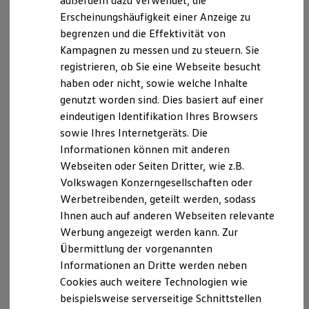
außerdem dazu verwendet, die
Hybridautos
Erscheinungshäufigkeit einer Anzeige zu
Marke und Erlebnis
begrenzen und die Effektivität von
Volkswagen R und R Experience
R-Modelle
Ab 27.995,00 € inkl. MwSt.
Kampagnen zu messen und zu steuern. Sie
R Experience
Die Ausstattungslinie Trend ist voraussichtlich ab
registrieren, ob Sie eine Webseite besucht
Driving Experience
Mitte Oktober 2026 bestellbar.
haben oder nicht, sowie welche Inhalte
Volkswagen entdecken
Werkbesichtigung
ID. Cross konfigurieren
genutzt worden sind. Dies basiert auf einer
Factory visit
eindeutigen Identifikation Ihres Browsers
Lifestyle Shop
sowie Ihres Internetgeräts. Die
T-Roc Kollektion
Golf Kollektion
Informationen können mit anderen
ID. Kollektion
Webseiten oder Seiten Dritter, wie z.B.
Volkswagen Kollektion
Volkswagen Konzerngesellschaften oder
R-Kollektion
GTI Kollektion
Werbetreibenden, geteilt werden, sodass
Fußball Drop
Ihnen auch auf anderen Webseiten relevante
we drive football
Werbung angezeigt werden kann. Zur
#wedriveproud
Besitzer und Service
Übermittlung der vorgenannten
myVolkswagen
Informationen an Dritte werden neben
Software Updates
Cookies auch weitere Technologien wie
Service und Ersatzteile
Inspektion und HU/AU
beispielsweise serverseitige Schnittstellen
Reparaturen und Checks