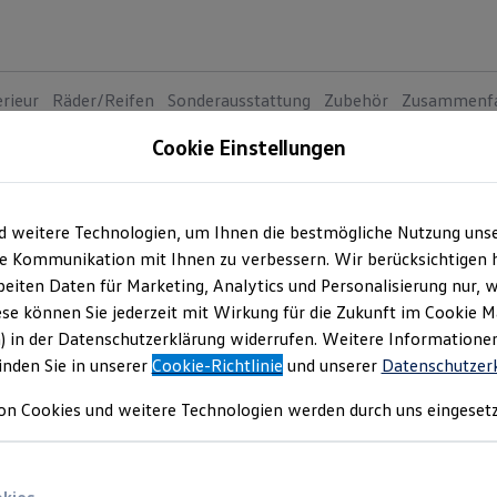
erieur
Räder/Reifen
Sonderausstattung
Zubehör
Zusammenf
Cookie Einstellungen
NE
En
d weitere Technologien, um Ihnen die bestmögliche Nutzung uns
e Kommunikation mit Ihnen zu verbessern. Wir berücksichtigen h
eiten Daten für Marketing, Analytics und Personalisierung nur, w
Neu
abzgl. ID. Kaufprämie
ese können Sie jederzeit mit Wirkung für die Zukunft im Cookie 
) in der Datenschutzerklärung widerrufen. Weitere Informatione
inden Sie in unserer
Cookie-Richtlinie
und unserer
Datenschutzer
on Cookies und weitere Technologien werden durch uns eingesetz