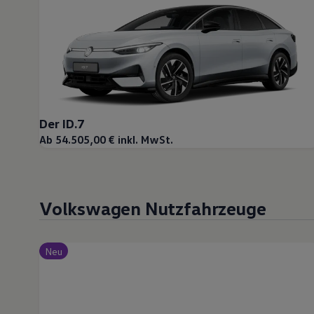
Magazin
Lifestyle
Transport
Familie
Elektromobilität
Volkswagen R
Pannen- und Unfallhilfe
Volkswagen Kundenbetreuung
Der ID.7
Ab 54.505,00 € inkl. MwSt.
Volkswagen Nutzfahrzeuge
Neu