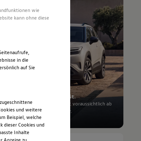
rundfunktionen wie
ebsite kann ohne diese
eitenaufrufe,
bnisse in die
rsönlich auf Sie
Ab 27.995,00 € inkl. MwSt.
 zugeschnittene
Die Ausstattungslinie Trend ist voraussichtlich ab
ookies und weitere
Mitte Oktober 2026 bestellbar.
m Beispiel, welche
ID. Cross konfigurieren
k dieser Cookies und
passte Inhalte
Neu
abzgl. ID. Kaufprämie
r Anzeige zu