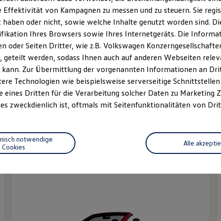
 Effektivität von Kampagnen zu messen und zu steuern. Sie regist
haben oder nicht, sowie welche Inhalte genutzt worden sind. Die
ifikation Ihres Browsers sowie Ihres Internetgeräts. Die Inform
 oder Seiten Dritter, wie z.B. Volkswagen Konzerngesellschafte
 geteilt werden, sodass Ihnen auch auf anderen Webseiten rel
 kann. Zur Übermittlung der vorgenannten Informationen an Dr
ere Technologien wie beispielsweise serverseitige Schnittstellen 
e eines Dritten für die Verarbeitung solcher Daten zu Marketing
es zweckdienlich ist, oftmals mit Seitenfunktionalitäten von Drit
Der T-Cross
Ab 25.280,00 € inkl. MwSt.
A
hnisch notwendige
Alle akzepti
E
Cookies
E