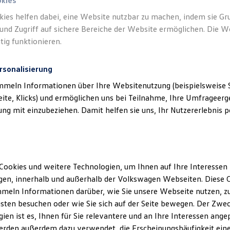
okies
kies helfen dabei, eine Website nutzbar zu machen, indem sie G
und Zugriff auf sichere Bereiche der Website ermöglichen. Die W
Der neue ID. Polo
tig funktionieren.
Ab 24.995,00 € inkl. MwSt.
Neu
abzgl. ID. Kaufprämie
rsonalisierung
mmeln Informationen über Ihre Websitenutzung (beispielsweise S
eite, Klicks) und ermöglichen uns bei Teilnahme, Ihre Umfrageerge
g mit einzubeziehen. Damit helfen sie uns, Ihr Nutzererlebnis pe
Cookies und weitere Technologien, um Ihnen auf Ihre Interessen
en, innerhalb und außerhalb der Volkswagen Webseiten. Diese C
Der neue ID.3 Neo
meln Informationen darüber, wie Sie unsere Webseite nutzen, zu
Ab 33.995,00 € inkl. MwSt.
sten besuchen oder wie Sie sich auf der Seite bewegen. Der Zwec
ien ist es, Ihnen für Sie relevantere und an Ihre Interessen ange
erden außerdem dazu verwendet, die Erscheinungshäufigkeit eine