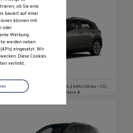
rieren, ob Sie eine
s basiert auf einer
ationen können mit
n oder
evante Werbung
itte werden neben
(APIs) eingesetzt. Wir
 Zwecken. Diese Cookies
ten verlinkt.
Der neue ID. Cross
b 36.525,00 € inkl. MwSt.
•
eren
nergieverbrauch kombiniert:
16,9 - 14,3 kWh/100 km
CO₂-
•
missionen kombiniert:
0 g/km
CO₂-Klasse:
A