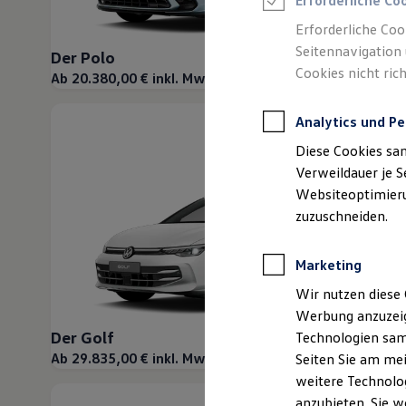
Erforderliche Co
Reifenpakete
Leasing
Erforderliche Coo
Leasing-Angebote
Seitennavigation 
Der Polo
Gebrauchtwagen Leasing
Cookies nicht rich
Junge Gebrauchtwagen-Leasing
Ab 20.380,00 € inkl. MwSt.
Elektroauto Leasing
Kleinwagen-Leasing
Analytics und Pe
Leasing ohne Anzahlung
Finanzierung
Diese Cookies sa
Autokredit mit Schlussrate
Versicherungen und Garantien
Verweildauer je S
Kfz-Versicherung
Websiteoptimierun
Restschuldversicherungen
zuzuschneiden.
Garantien
Wartungsverträge
Geschäftskunden
Marketing
Professional Class bei Volkswagen
Großkunden
Wir nutzen diese 
Behörden
Werbung anzuzeig
Direktkunden
Sonderfahrzeuge
Der Golf
Technologien sam
Anpfiff zum Gewinn
Ab 29.835,00 € inkl. MwSt.
Seiten Sie am mei
Elektromobilität
weitere Technolog
Elektroautos
ID. Tutorials
anzubieten. Sie w