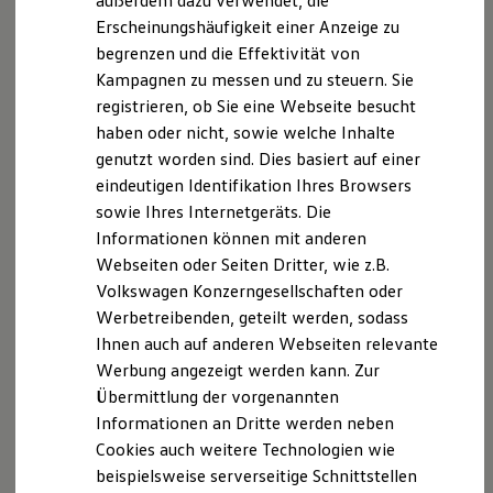
außerdem dazu verwendet, die
Hybridautos
Erscheinungshäufigkeit einer Anzeige zu
Marke und Erlebnis
begrenzen und die Effektivität von
Volkswagen R und R Experience
R-Modelle
Kampagnen zu messen und zu steuern. Sie
R Experience
registrieren, ob Sie eine Webseite besucht
Driving Experience
haben oder nicht, sowie welche Inhalte
Volkswagen entdecken
Werkbesichtigung
genutzt worden sind. Dies basiert auf einer
Factory visit
eindeutigen Identifikation Ihres Browsers
Lifestyle Shop
sowie Ihres Internetgeräts. Die
T-Roc Kollektion
Golf Kollektion
Informationen können mit anderen
ID. Kollektion
Webseiten oder Seiten Dritter, wie z.B.
Volkswagen Kollektion
Volkswagen Konzerngesellschaften oder
R-Kollektion
GTI Kollektion
Werbetreibenden, geteilt werden, sodass
Fußball Drop
Ihnen auch auf anderen Webseiten relevante
we drive football
Werbung angezeigt werden kann. Zur
#wedriveproud
Besitzer und Service
Übermittlung der vorgenannten
myVolkswagen
Informationen an Dritte werden neben
Software Updates
Cookies auch weitere Technologien wie
Service und Ersatzteile
Inspektion und HU/AU
beispielsweise serverseitige Schnittstellen
Reparaturen und Checks