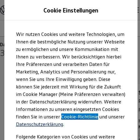
Modelle und Konfigurator
Cookie Einstellungen
Konfigurator
Modelle vergleichen
Konfiguration laden
Modelle
Ausstattungsvariante
Motoren
Farben
Interieur
Zum
Zum
Autosuche
Wir nutzen Cookies und weitere Technologien, um
Hauptinhalt
Footer
Elektroautos
springen
springen
Ihnen die bestmögliche Nutzung unserer Webseite
ENERGY Sondermodelle
Das T-Roc Cabriolet
Nutzfahrzeuge
zu ermöglichen und unsere Kommunikation mit
3
Varianten
SUV und CUV
Ihnen zu verbessern. Wir berücksichtigen hierbei
Familienautos
Ihre Präferenzen und verarbeiten Daten für
Kombis
Kompaktwagen
Marketing, Analytics und Personalisierung nur,
Sportwagen
wenn Sie uns Ihre Einwilligung geben. Diese
Schnell verfügbare Fahrzeuge
Angebote und Produkte
können Sie jederzeit mit Wirkung für die Zukunft
ENERGY
Aktuelle Angebote
im Cookie Manager (Meine Präferenzen verwalten)
E-Auto-Förderung
Preis inkl. MwSt. ab
39.135,00 €
in der Datenschutzerklärung widerrufen. Weitere
Volkswagen Marktplatz
ENERGY Sondermodelle
Standardmodelle
Informationen zu unseren eingesetzten Cookies
Die ENERGY Sondermodelle
Rate inkl. MwSt. ab
Junge Gebrauchtwagen und Gebrauchtwagen
finden Sie in unserer
Cookie-Richtlinie
und unserer
Volkswagen Zertifizierte Gebrauchtwagen
Umfangreiche Ausstattung. Attraktiver
Datenschutzerklärung
.
Elektromobilität bei Gebrauchtwagen
Preisvorteil.
Zubehör- und Serviceangebote
MOTOREN (3 verfügbar)
Folgende Kategorien von Cookies und weitere
Saisonangebote