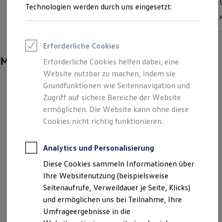
Benzin
Schaltgetriebe
Automatik
Reifenpakete
Technologien werden durch uns eingesetzt:
Leistung
85 | 110kW
Leasing
Leasing-Angebote
Hubraum
1 | 1,5L
Gebrauchtwagen Leasing
Junge Gebrauchtwagen-Leasing
Erforderliche Cookies
Elektroauto Leasing
Kleinwagen-Leasing
Mehr entdecken
Erforderliche Cookies helfen dabei, eine
Leasing ohne Anzahlung
Website nutzbar zu machen, indem sie
Finanzierung
Autokredit mit Schlussrate
Grundfunktionen wie Seitennavigation und
Versicherungen und Garantien
Zugriff auf sichere Bereiche der Website
Kfz-Versicherung
ermöglichen. Die Website kann ohne diese
Restschuldversicherungen
Garantien
Cookies nicht richtig funktionieren.
Wartungsverträge
Geschäftskunden
Professional Class bei Volkswagen
Analytics und Personalisierung
Großkunden
Diese Cookies sammeln Informationen über
Behörden
Direktkunden
Ihre Websitenutzung (beispielsweise
Sonderfahrzeuge
Seitenaufrufe, Verweildauer je Seite, Klicks)
Anpfiff zum Gewinn
und ermöglichen uns bei Teilnahme, Ihre
Elektromobilität
Elektroautos
Umfrageergebnisse in die
ID. Tutorials