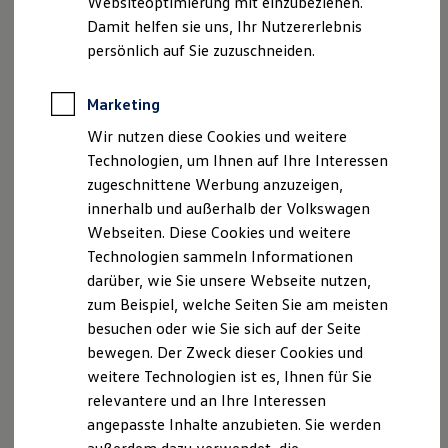
Websiteoptimierung mit einzubeziehen.
Elektrofahrzeugkonzepte
Damit helfen sie uns, Ihr Nutzererlebnis
ID. EVERY1
Reichweite
persönlich auf Sie zuzuschneiden.
Reichweite der ID. Modelle
Reichweite im Winter
Rekuperation
Marketing
Laden
Wir nutzen diese Cookies und weitere
Laden unterwegs
Laden Zuhause
Technologien, um Ihnen auf Ihre Interessen
Ladestationen finden
zugeschnittene Werbung anzuzeigen,
Ladezeitensimulator
innerhalb und außerhalb der Volkswagen
Batterie
Sicherheit
Webseiten. Diese Cookies und weitere
Garantie und Lebensdauer
Technologien sammeln Informationen
Nachhaltigkeit
darüber, wie Sie unsere Webseite nutzen,
Technologie
Kosten und Kauf
zum Beispiel, welche Seiten Sie am meisten
Verbrauchskosten
besuchen oder wie Sie sich auf der Seite
Kaufoptionen
bewegen. Der Zweck dieser Cookies und
E-Auto-Förderung
Software und Konnektivität
weitere Technologien ist es, Ihnen für Sie
Die ID. Software 6
relevantere und an Ihre Interessen
ID. Software Versionen und Updates
angepasste Inhalte anzubieten. Sie werden
Digitale Extras
Schnittstellen zu Ihrem ID.