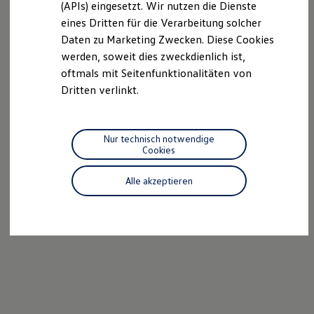
(APIs) eingesetzt. Wir nutzen die Dienste
Motorenöl und Flüssigkeiten
eines Dritten für die Verarbeitung solcher
Räder und Reifen
Pannen- und Unfallhilfe
Daten zu Marketing Zwecken. Diese Cookies
Economy Service
werden, soweit dies zweckdienlich ist,
Volkswagen Teile
oftmals mit Seitenfunktionalitäten von
Zubehör
Modellspezifisches Zubehör
Dritten verlinkt.
Schutz und Pflege
Transport
Entertainment und Elektronik
Individualisieren
Nur technisch notwendige
Wallbox und Ladekabel
Cookies
Digitale Extras
Dienste für Ihr Modell finden
Alle akzeptieren
Volkswagen Apps, Login und Shop
Handy und Fahrzeug verbinden
Updates für Software, Karten und Radio
Über Ihr Auto
Vorgängermodelle
Kundeninformationen
Volkswagen Kundenbetreuung
Warn- und Kontrollleuchten
Assistenzsysteme
Digitale Betriebsanleitung
Live Beratung