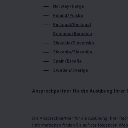
Hybridautos
Norway/Norge
Marke und Erlebnis
Volkswagen R und R Experience
Poland/Polska
R-Modelle
R Experience
Portugal/Portugal
Driving Experience
Romania/România
Volkswagen entdecken
Werkbesichtigung
Slovakia/Slovensko
Factory visit
Lifestyle Shop
Slovenia/Slovenija
T-Roc Kollektion
Golf Kollektion
Spain/España
ID. Kollektion
Sweden/Sverige
Volkswagen Kollektion
R-Kollektion
GTI Kollektion
Fußball Drop
Ansprechpartner für die Ausübung Ihrer
we drive football
#wedriveproud
Besitzer und Service
myVolkswagen
Software Updates
Service und Ersatzteile
Die Ansprechpartner für die Ausübung Ihrer Rec
Inspektion und HU/AU
Informationen finden Sie auf der folgenden We
Reparaturen und Checks