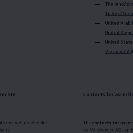
Thailand/ปร
Turkey/Türk
United King
United State
Vietnam/Vi
 Rechte
Contacts for asserti
hte und weitergehender
The
contacts for asser
bseite
by
Volkswagen
AG can b