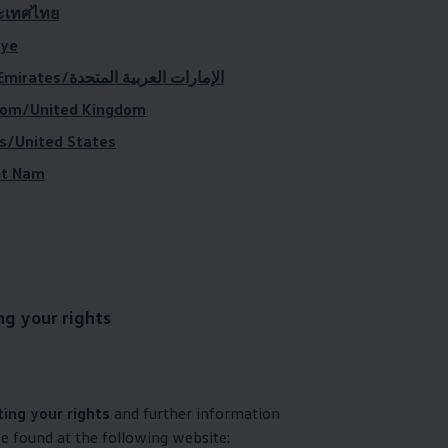
ะเทศไทย
iye
United Arab Emirates/الإمارات العربية المتحدة
dom/United Kingdom
s/United States
ệt Nam
ng your rights
ting your rights
and further information
e found at the following website: