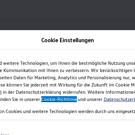
Cookie Einstellungen
Länder außerhalb der EU | None-EU countries
d weitere Technologien, um Ihnen die bestmögliche Nutzung uns
ärung
„Datenverarbeit
e Kommunikation mit Ihnen zu verbessern. Wir berücksichtigen h
eiten Daten für Marketing, Analytics und Personalisierung nur, w
u Forschungs-, Entwick
ese können Sie jederzeit mit Wirkung für die Zukunft im Cookie 
) in der Datenschutzerklärung widerrufen. Weitere Informatione
inden Sie in unserer
Cookie-Richtlinie
und unserer
Datenschutzer
Erprobungszwecken"
の日本語版ダウンロードはこちらから。
on Cookies und weitere Technologien werden durch uns eingesetz
eo data recording in English here.