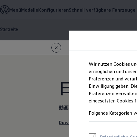
Modelle und Konfigurator
Menü
Modelle
Konfigurieren
Schnell verfügbare Fahrzeuge
Konfigurator
Modelle vergleichen
Konfiguration laden
Startseite
Autosuche
Zum
Zum
Elektroautos
Hauptinhalt
Footer
ENERGY Sondermodelle
springen
springen
Nutzfahrzeuge
SUV und CUV
Familienautos
Kombis
Wir nutzen Cookies un
Datenschutzerkl
Kompaktwagen
ermöglichen und unser
Sportwagen
Präferenzen und verarb
Schnell verfügbare Fahrzeuge
日本/Japan
Fahrten z
Angebote und Produkte
Einwilligung geben. Di
Aktuelle Angebote
Präferenzen verwalten
E-Auto-Förderung
eingesetzten Cookies f
Volkswagen Marktplatz
Die ENERGY Sondermodelle
動画記録に関する個人情報保護方針
Junge Gebrauchtwagen und Gebrauchtwagen
Folgende Kategorien v
Volkswagen Zertifizierte Gebrauchtwagen
Download the Privacy Policy for vid
Elektromobilität bei Gebrauchtwagen
Zubehör- und Serviceangebote
Saisonangebote