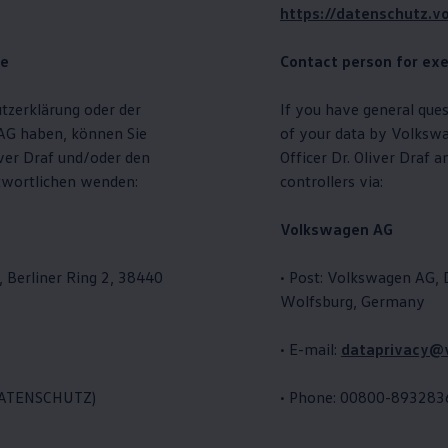
https://datenschutz.v
te
Contact person for exe
tzerklärung oder der
If you have general ques
G haben, können Sie
of your data by
Volksw
ver Draf und/oder den
Officer Dr. Oliver Draf a
twortlichen wenden:
controllers via:
Volkswagen
AG
 Berliner Ring 2, 38440
• Post:
Volkswagen
AG, D
Wolfsburg, Germany
• E-mail:
dataprivacy@
DATENSCHUTZ)
• Phone: 00800-8932