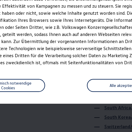
 Effektivität von Kampagnen zu messen und zu steuern. Sie regist
Israel/שראל
haben oder nicht, sowie welche Inhalte genutzt worden sind. Die
Japan/日本
ifikation Ihres Browsers sowie Ihres Internetgeräts. Die Inform
Macedonia/С
 oder Seiten Dritter, wie z.B. Volkswagen Konzerngesellschafte
 geteilt werden, sodass Ihnen auch auf anderen Webseiten rel
Mexiko/Méxi
 kann. Zur Übermittlung der vorgenannten Informationen an Dr
Northern Ire
ere Technologien wie beispielsweise serverseitige Schnittstellen 
Oman/عمان
e eines Dritten für die Verarbeitung solcher Daten zu Marketing
es zweckdienlich ist, oftmals mit Seitenfunktionalitäten von Drit
Qatar/قطر
Russia/Росс
Serbia, Bosn
hnisch notwendige
Alle akzepti
Cookies
Босна и Хер
Singapore/S
South Africa
South Kore
Switzerland