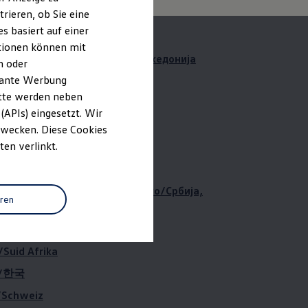
rieren, ob Sie eine
י
s basiert auf einer
ationen können mit
оцијалистичка Република Македонија
n oder
evante Werbung
co
itte werden neben
land/Northern Ireland
(APIs) eingesetzt. Wir
 Zwecken. Diese Cookies
ten verlinkt.
ия
ia and Herzegovina, Montenegro/Србија,
eren
цеговина, Црна Гора
ingapura
/Suid Afrika
a/한국
/Schweiz