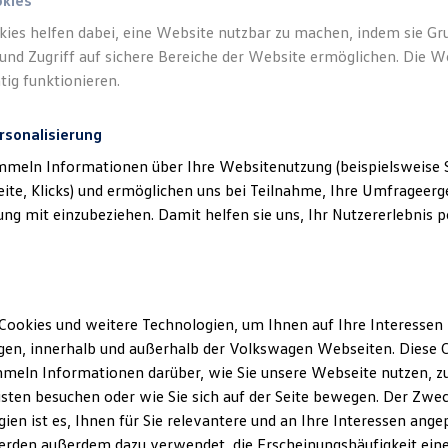
okies
kies helfen dabei, eine Website nutzbar zu machen, indem sie G
und Zugriff auf sichere Bereiche der Website ermöglichen. Die W
nschutzhinweisen erfahren Sie, wie die
Volkswagen
AG Ihre per
tig funktionieren.
Datenschutzerklärungen
Cookie-Richtlinie
Lizenzhinweise Dritter
et und welche Rechte Ihnen im Rahmen der Verarbeitung von Vi
EU Data Act
Produktsicherheitsinformationen
Vertrag Widerruf
hen.
rsonalisierung
mmeln Informationen über Ihre Websitenutzung (beispielsweise S
 jeweilige Sprache klicken, um die gewünschte Datenschutzerkläru
eite, Klicks) und ermöglichen uns bei Teilnahme, Ihre Umfrageerge
.
g mit einzubeziehen. Damit helfen sie uns, Ihr Nutzererlebnis pe
n Fahrzeuge und Ausstattungen können in einzelnen Details vom aktuellen
sstattungen der Fahrzeuge gegen Mehrpreis.
Länder außerhalb der
figurator für eine Übersicht der aktuell verfügbaren Modelle und Ausstatt
ssionswerte beziehen sich nicht auf ein einzelnes Fahrzeug und sind nic
Albania/Shqi
wischen den verschiedenen Fahrzeugtypen. Zusatzausstattungen und
Zube
Cookies und weitere Technologien, um Ihnen auf Ihre Interessen
r, wie
z. B.
Gewicht, Rollwiderstand und Aerodynamik verändern und neb
Bahrain/ن
en, innerhalb und außerhalb der Volkswagen Webseiten. Diese C
ten den Kraftstoffverbrauch, den Stromverbrauch, die CO₂-Emissionen und
meln Informationen darüber, wie Sie unsere Webseite nutzen, zu
Brazil/Brasil
sten besuchen oder wie Sie sich auf der Seite bewegen. Der Zwec
Canada/Can
ien ist es, Ihnen für Sie relevantere und an Ihre Interessen ange
China/中國 
erden außerdem dazu verwendet, die Erscheinungshäufigkeit eine