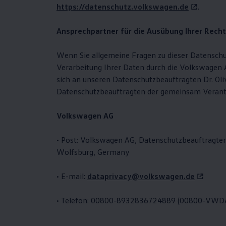
https://datenschutz.volkswagen.de
.
Motorenöl und Flüssigkeiten
Räder und Reifen
Pannen- und Unfallhilfe
Ansprechpartner für die Ausübung Ihrer Rech
Economy Service
Volkswagen Teile
Zubehör
Wenn Sie allgemeine Fragen zu dieser Datenschu
Modellspezifisches Zubehör
Verarbeitung Ihrer Daten durch die
Volkswagen
A
Schutz und Pflege
sich an unseren Datenschutzbeauftragten Dr. Oli
Transport
Entertainment und Elektronik
Datenschutzbeauftragten der gemeinsam Veran
Individualisieren
Wallbox und Ladekabel
Volkswagen
AG
Digitale Extras
Dienste für Ihr Modell finden
Volkswagen Apps, Login und Shop
• Post:
Volkswagen
AG, Datenschutzbeauftragter,
Handy und Fahrzeug verbinden
Wolfsburg, Germany
Updates für Software, Karten und Radio
Über Ihr Auto
Vorgängermodelle
• E-mail:
dataprivacy@volkswagen.de
Kundeninformationen
Volkswagen Kundenbetreuung
Warn- und Kontrollleuchten
• Telefon: 00800-8932836724889 (00800-VW
Assistenzsysteme
Digitale Betriebsanleitung
Live Beratung