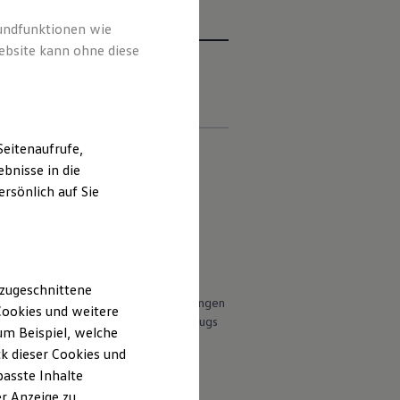
rundfunktionen wie
ebsite kann ohne diese
sonenbezogenen
deo- und
en
eitenaufrufe,
ng
bnisse in die
rsönlich auf Sie
 deutschen Lieferprogramm abweichen.
 EU | None-EU countries (A-Z):
ungen.
ht Bestandteil des Angebots, sondern
përia
hör
(Anbauteile, Reifenformat usw.)
 zugeschnittene
en Witterungs- und Verkehrsbedingungen
البحري
ookies und weitere
 die Fahrleistungswerte eines Fahrzeugs
m Beispiel, welche
k dieser Cookies und
ada
passte Inhalte
/ 中国
r Anzeige zu