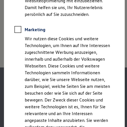
Websiteoptimierung mit einzubeziehen.
des Angebots, sondern dienen allein Vergleichszwecken
Elektrofahrzeugkonzepte
Croatia/Hrvatska
Damit helfen sie uns, Ihr Nutzererlebnis
zwischen den verschiedenen Fahrzeugtypen.
ID. EVERY1
Cyprus/Κύπρος
Reichweite
Zusatzausstattungen und
Zubehör
(Anbauteile, Reifenformat
persönlich auf Sie zuzuschneiden.
Reichweite der ID. Modelle
usw.) können relevante Fahrzeugparameter, wie
z. B.
Gewicht,
Czech Republic/Česko
Reichweite im Winter
Rollwiderstand und Aerodynamik verändern und neben
Rekuperation
Marketing
Denmark/Danmark
Witterungs- und Verkehrsbedingungen sowie dem
Laden
individuellen Fahrverhalten den Kraftstoffverbrauch, den
Wir nutzen diese Cookies und weitere
Laden unterwegs
Estonia/Eesti
Stromverbrauch, die CO₂-Emissionen und die
Laden Zuhause
Technologien, um Ihnen auf Ihre Interessen
Finland/Suomi
Ladestationen finden
Fahrleistungswerte eines Fahrzeugs beeinflussen.
zugeschnittene Werbung anzuzeigen,
Ladezeitensimulator
France/France
innerhalb und außerhalb der Volkswagen
Batterie
Sicherheit
Webseiten. Diese Cookies und weitere
Germany/Deutschland
Garantie und Lebensdauer
Technologien sammeln Informationen
Nachhaltigkeit
Greece/Ελλάς
darüber, wie Sie unsere Webseite nutzen,
Technologie
Kosten und Kauf
Hungary/Magyarország
zum Beispiel, welche Seiten Sie am meisten
Verbrauchskosten
besuchen oder wie Sie sich auf der Seite
Ireland/Éire
Kaufoptionen
bewegen. Der Zweck dieser Cookies und
E-Auto-Förderung
Italy/Italia
Software und Konnektivität
weitere Technologien ist es, Ihnen für Sie
Die ID. Software 6
Latvia/Latvija
relevantere und an Ihre Interessen
ID. Software Versionen und Updates
angepasste Inhalte anzubieten. Sie werden
Digitale Extras
Lithuania/Lietuva
Schnittstellen zu Ihrem ID.