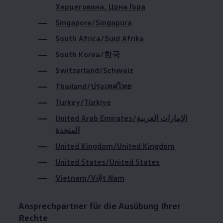
Херцеговина, Црна Гора
Magazin
Lifestyle
Singapore/Singapura
Transport
Familie
South Africa/Suid Afrika
Elektromobilität
Volkswagen R
South Korea/한국
Pannen- und Unfallhilfe
Switzerland/Schweiz
Volkswagen Kundenbetreuung
Thailand/ประเทศไทย
Turkey/Türkiye
United Arab Emirates/الإمارات العربية
المتحدة
United Kingdom/United Kingdom
United States/United States
Vietnam/Việt Nam
Ansprechpartner für die Ausübung Ihrer
Rechte