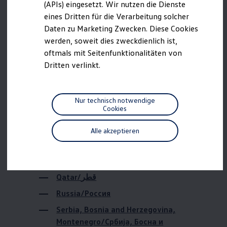
Bahrain/البحرين
(APIs) eingesetzt. Wir nutzen die Dienste
Motorenöl und Flüssigkeiten
eines Dritten für die Verarbeitung solcher
Räder und Reifen
Brazil/Brasil
Pannen- und Unfallhilfe
Daten zu Marketing Zwecken. Diese Cookies
Canada/Canada
Economy Service
werden, soweit dies zweckdienlich ist,
Volkswagen Teile
China/中國 / 中国
oftmals mit Seitenfunktionalitäten von
Zubehör
Modellspezifisches Zubehör
Dritten verlinkt.
Israel/ישראל
Schutz und Pflege
Transport
Japan/日本
Entertainment und Elektronik
Individualisieren
Macedonia/Социјалистичка Република
Nur technisch notwendige
Wallbox und Ladekabel
Cookies
Македонија
Digitale Extras
Dienste für Ihr Modell finden
Mexiko/México
Alle akzeptieren
Volkswagen Apps, Login und Shop
Northern Ireland/Northern Ireland
Handy und Fahrzeug verbinden
Updates für Software, Karten und Radio
Oman/عمان
Über Ihr Auto
Vorgängermodelle
Qatar/قطر
Kundeninformationen
Volkswagen Kundenbetreuung
Russia/Россия
Warn- und Kontrollleuchten
Assistenzsysteme
Serbia, Bosnia and Herzegovina,
Digitale Betriebsanleitung
Montenegro/Србија, Босна и
Live Beratung