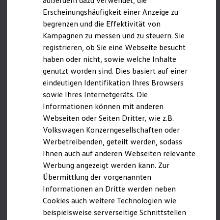
außerdem dazu verwendet, die
Hybridautos
Luxembourg/Luxembourg
Erscheinungshäufigkeit einer Anzeige zu
Marke und Erlebnis
Netherlands/
Nederland
begrenzen und die Effektivität von
Volkswagen R und R Experience
R-Modelle
Kampagnen zu messen und zu steuern. Sie
Norway/Norge
R Experience
registrieren, ob Sie eine Webseite besucht
Driving Experience
Poland/Polska
haben oder nicht, sowie welche Inhalte
Volkswagen entdecken
Werkbesichtigung
Portugal/Portugal
genutzt worden sind. Dies basiert auf einer
Factory visit
eindeutigen Identifikation Ihres Browsers
Romania/România
Lifestyle Shop
sowie Ihres Internetgeräts. Die
T-Roc Kollektion
Slovakia/Slovensko
Golf Kollektion
Informationen können mit anderen
ID. Kollektion
Slovenia/Slovenija
Webseiten oder Seiten Dritter, wie z.B.
Volkswagen Kollektion
Volkswagen Konzerngesellschaften oder
R-Kollektion
Spain/España
GTI Kollektion
Werbetreibenden, geteilt werden, sodass
Sweden/Sverige
Fußball Drop
Ihnen auch auf anderen Webseiten relevante
we drive football
Werbung angezeigt werden kann. Zur
#wedriveproud
Länder außerhalb der EU | None-EU countries
Besitzer und Service
Übermittlung der vorgenannten
myVolkswagen
(A-Z):
Informationen an Dritte werden neben
Software Updates
Cookies auch weitere Technologien wie
Service und Ersatzteile
Albania/Shqipëria
Inspektion und HU/AU
beispielsweise serverseitige Schnittstellen
Reparaturen und Checks