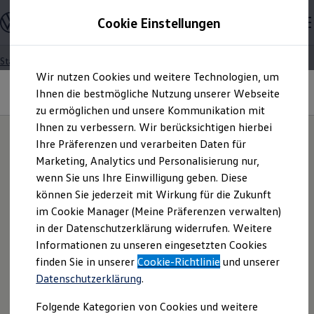
Modelle und Konfigurator
Cookie Einstellungen
Konfigurator
Modelle vergleichen
Konfiguration laden
Startseite
Zum
Zum
Autosuche
Wir nutzen Cookies und weitere Technologien, um
Hauptinhalt
Footer
Elektroautos
Länder außerhalb der EU | None-EU
springen
springen
Ihnen die bestmögliche Nutzung unserer Webseite
ENERGY Sondermodelle
countries
Nutzfahrzeuge
zu ermöglichen und unsere Kommunikation mit
SUV und CUV
Ihnen zu verbessern. Wir berücksichtigen hierbei
Datenschutzerklärung
Familienautos
Ihre Präferenzen und verarbeiten Daten für
Kombis
Kompaktwagen
Marketing, Analytics und Personalisierung nur,
„Datenverarbeitung im
قطر/Qatar
Sportwagen
wenn Sie uns Ihre Einwilligung geben. Diese
Schnell verfügbare Fahrzeuge
Angebote und Produkte
können Sie jederzeit mit Wirkung für die Zukunft
Rahmen von Fahrten zu
Aktuelle Angebote
قم هنا بتنزيل بيان حماية بيانات تسجيل بيانات الفيديو باللغة
im Cookie Manager (Meine Präferenzen verwalten)
E-Auto-Förderung
العربية
in der Datenschutzerklärung widerrufen. Weitere
Forschungs-,
Volkswagen Marktplatz
Informationen zu unseren eingesetzten Cookies
Die ENERGY Sondermodelle
Junge Gebrauchtwagen und Gebrauchtwagen
Download the Privacy Policy for video data recording in
finden Sie in unserer
Cookie-Richtlinie
und unserer
Entwicklungs- und
Volkswagen Zertifizierte Gebrauchtwagen
English here.
Datenschutzerklärung
.
Elektromobilität bei Gebrauchtwagen
Zubehör- und Serviceangebote
Erprobungszwecken"
Folgende Kategorien von Cookies und weitere
Saisonangebote