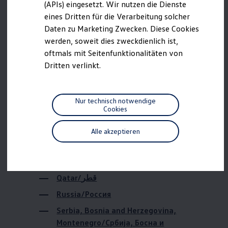
Bahrain/البحرين
(APIs) eingesetzt. Wir nutzen die Dienste
Motorenöl und Flüssigkeiten
eines Dritten für die Verarbeitung solcher
Räder und Reifen
Brazil/Brasil
Pannen- und Unfallhilfe
Daten zu Marketing Zwecken. Diese Cookies
Canada/Canada
Economy Service
werden, soweit dies zweckdienlich ist,
Volkswagen Teile
China/中國 / 中国
oftmals mit Seitenfunktionalitäten von
Zubehör
Modellspezifisches Zubehör
Dritten verlinkt.
Israel/ישראל
Schutz und Pflege
Transport
Japan/日本
Entertainment und Elektronik
Individualisieren
Macedonia/Социјалистичка Република
Nur technisch notwendige
Wallbox und Ladekabel
Cookies
Македонија
Digitale Extras
Dienste für Ihr Modell finden
Mexiko/México
Alle akzeptieren
Volkswagen Apps, Login und Shop
Northern Ireland/Northern Ireland
Handy und Fahrzeug verbinden
Updates für Software, Karten und Radio
Oman/عمان
Über Ihr Auto
Vorgängermodelle
Qatar/قطر
Kundeninformationen
Volkswagen Kundenbetreuung
Russia/Россия
Warn- und Kontrollleuchten
Assistenzsysteme
Serbia, Bosnia and Herzegovina,
Digitale Betriebsanleitung
Montenegro/Србија, Босна и
Live Beratung