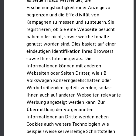
außerdem dazu verwendet, die
Hybridautos
Luxembourg/Luxembourg
Erscheinungshäufigkeit einer Anzeige zu
Marke und Erlebnis
Netherlands/
Nederland
begrenzen und die Effektivität von
Volkswagen R und R Experience
R-Modelle
Kampagnen zu messen und zu steuern. Sie
Norway/Norge
R Experience
registrieren, ob Sie eine Webseite besucht
Driving Experience
Poland/Polska
haben oder nicht, sowie welche Inhalte
Volkswagen entdecken
Werkbesichtigung
Portugal/Portugal
genutzt worden sind. Dies basiert auf einer
Factory visit
eindeutigen Identifikation Ihres Browsers
Romania/România
Lifestyle Shop
sowie Ihres Internetgeräts. Die
T-Roc Kollektion
Slovakia/Slovensko
Golf Kollektion
Informationen können mit anderen
ID. Kollektion
Slovenia/Slovenija
Webseiten oder Seiten Dritter, wie z.B.
Volkswagen Kollektion
Volkswagen Konzerngesellschaften oder
R-Kollektion
Spain/España
GTI Kollektion
Werbetreibenden, geteilt werden, sodass
Sweden/Sverige
Fußball Drop
Ihnen auch auf anderen Webseiten relevante
we drive football
Werbung angezeigt werden kann. Zur
#wedriveproud
Länder außerhalb der EU | None-EU countries
Besitzer und Service
Übermittlung der vorgenannten
myVolkswagen
(A-Z):
Informationen an Dritte werden neben
Software Updates
Cookies auch weitere Technologien wie
Service und Ersatzteile
Albania/Shqipëria
Inspektion und HU/AU
beispielsweise serverseitige Schnittstellen
Reparaturen und Checks