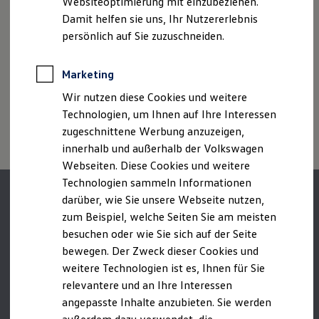
Websiteoptimierung mit einzubeziehen.
des Angebots, sondern dienen allein Vergleichszwecken
Elektrofahrzeugkonzepte
Croatia/Hrvatska
Damit helfen sie uns, Ihr Nutzererlebnis
zwischen den verschiedenen Fahrzeugtypen.
ID. EVERY1
Cyprus/Κύπρος
Reichweite
Zusatzausstattungen und
Zubehör
(Anbauteile, Reifenformat
persönlich auf Sie zuzuschneiden.
Reichweite der ID. Modelle
usw.) können relevante Fahrzeugparameter, wie
z. B.
Gewicht,
Czech Republic/Česko
Reichweite im Winter
Rollwiderstand und Aerodynamik verändern und neben
Rekuperation
Marketing
Denmark/Danmark
Witterungs- und Verkehrsbedingungen sowie dem
Laden
individuellen Fahrverhalten den Kraftstoffverbrauch, den
Wir nutzen diese Cookies und weitere
Laden unterwegs
Estonia/Eesti
Stromverbrauch, die CO₂-Emissionen und die
Laden Zuhause
Technologien, um Ihnen auf Ihre Interessen
Finland/Suomi
Ladestationen finden
Fahrleistungswerte eines Fahrzeugs beeinflussen.
zugeschnittene Werbung anzuzeigen,
Ladezeitensimulator
France/France
innerhalb und außerhalb der Volkswagen
Batterie
Sicherheit
Webseiten. Diese Cookies und weitere
Germany/Deutschland
Garantie und Lebensdauer
Technologien sammeln Informationen
Nachhaltigkeit
Greece/Ελλάς
darüber, wie Sie unsere Webseite nutzen,
Technologie
Kosten und Kauf
Hungary/Magyarország
zum Beispiel, welche Seiten Sie am meisten
Verbrauchskosten
besuchen oder wie Sie sich auf der Seite
Ireland/Éire
Kaufoptionen
bewegen. Der Zweck dieser Cookies und
E-Auto-Förderung
Italy/Italia
Software und Konnektivität
weitere Technologien ist es, Ihnen für Sie
Die ID. Software 6
Latvia/Latvija
relevantere und an Ihre Interessen
ID. Software Versionen und Updates
angepasste Inhalte anzubieten. Sie werden
Digitale Extras
Lithuania/Lietuva
Schnittstellen zu Ihrem ID.