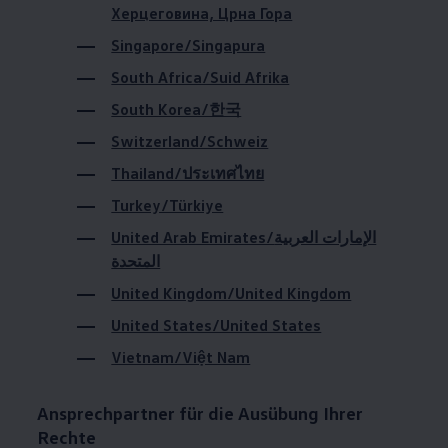
Херцеговина, Црна Гора
Magazin
Lifestyle
Singapore/Singapura
Transport
Familie
South Africa/Suid Afrika
Elektromobilität
Volkswagen R
South Korea/한국
Pannen- und Unfallhilfe
Switzerland/Schweiz
Volkswagen Kundenbetreuung
Thailand/ประเทศไทย
Turkey/Türkiye
United Arab Emirates/الإمارات العربية
المتحدة
United Kingdom/United Kingdom
United States/United States
Vietnam/Việt Nam
Ansprechpartner für die Ausübung Ihrer
Rechte