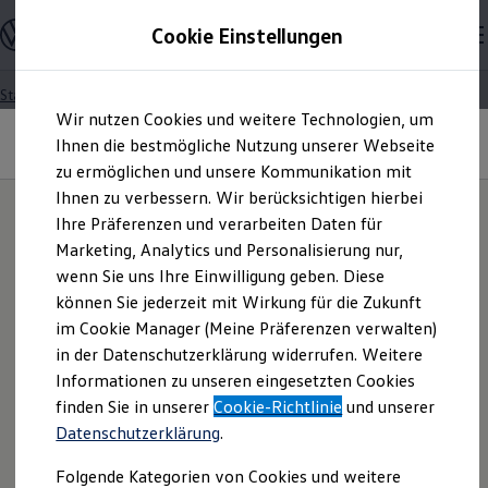
Modelle und Konfigurator
Cookie Einstellungen
Konfigurator
Modelle vergleichen
Konfiguration laden
Startseite
Zum
Zum
Autosuche
Wir nutzen Cookies und weitere Technologien, um
Hauptinhalt
Footer
Elektroautos
Länder außerhalb der EU | None-EU
springen
springen
Ihnen die bestmögliche Nutzung unserer Webseite
ENERGY Sondermodelle
countries
Nutzfahrzeuge
zu ermöglichen und unsere Kommunikation mit
SUV und CUV
Ihnen zu verbessern. Wir berücksichtigen hierbei
Datenschutzerklärung
Familienautos
Ihre Präferenzen und verarbeiten Daten für
Kombis
Kompaktwagen
Marketing, Analytics und Personalisierung nur,
„Datenverarbeitung im
ישראל/Israel
Sportwagen
wenn Sie uns Ihre Einwilligung geben. Diese
Schnell verfügbare Fahrzeuge
Angebote und Produkte
können Sie jederzeit mit Wirkung für die Zukunft
Rahmen von Fahrten zu
Aktuelle Angebote
Download the Privacy Policy for video data recording in
im Cookie Manager (Meine Präferenzen verwalten)
E-Auto-Förderung
English here.
in der Datenschutzerklärung widerrufen. Weitere
Forschungs-,
Volkswagen Marktplatz
Informationen zu unseren eingesetzten Cookies
Die ENERGY Sondermodelle
Junge Gebrauchtwagen und Gebrauchtwagen
הורידו כאן את ההצהרה בעברית בדבר הגנת נתונים לצורך
finden Sie in unserer
Cookie-Richtlinie
und unserer
Entwicklungs- und
Volkswagen Zertifizierte Gebrauchtwagen
הקלטת נתוני חוזי.
Datenschutzerklärung
.
Elektromobilität bei Gebrauchtwagen
Zubehör- und Serviceangebote
Erprobungszwecken"
Folgende Kategorien von Cookies und weitere
Saisonangebote