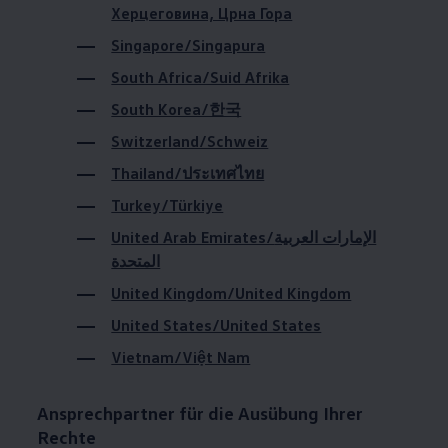
Херцеговина, Црна Гора
Volkswagen Apps, Login und Shop
Handy und Fahrzeug verbinden
Singapore/Singapura
Updates für Software, Karten und Radio
Über Ihr Auto
South Africa/Suid Afrika
Vorgängermodelle
Kundeninformationen
South Korea/한국
Volkswagen Kundenbetreuung
Switzerland/Schweiz
Warn- und Kontrollleuchten
Assistenzsysteme
Thailand/ประเทศไทย
Digitale Betriebsanleitung
Live Beratung
Turkey/Türkiye
Magazin
Lifestyle
United Arab Emirates/الإمارات العربية
Transport
المتحدة
Familie
Elektromobilität
United Kingdom/United Kingdom
Volkswagen R
Pannen- und Unfallhilfe
United States/United States
Volkswagen Kundenbetreuung
Vietnam/Việt Nam
Ansprechpartner für die Ausübung Ihrer
Rechte