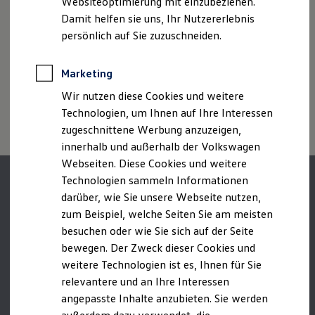
Websiteoptimierung mit einzubeziehen.
zwischen den verschiedenen Fahrzeugtypen.
Der neue ID. Polo
Croatia/Hrvatska
Damit helfen sie uns, Ihr Nutzererlebnis
Der neue ID.3 Neo
Zusatzausstattungen und
Zubehör
(Anbauteile, Reifenformat
Cyprus/Κύπρος
Der ID.4
persönlich auf Sie zuzuschneiden.
usw.) können relevante Fahrzeugparameter, wie
z. B.
Gewicht,
Der ID.4 GTX
Rollwiderstand und Aerodynamik verändern und neben
Czech Republic/Česko
Der ID.5 GTX
Witterungs- und Verkehrsbedingungen sowie dem
Der ID.7
Marketing
Denmark/Danmark
individuellen Fahrverhalten den Kraftstoffverbrauch, den
Der ID.7 GTX
Stromverbrauch, die CO₂-Emissionen und die
Wir nutzen diese Cookies und weitere
Der ID.7 Tourer
Estonia/Eesti
Der ID.7 GTX Tourer
Fahrleistungswerte eines Fahrzeugs beeinflussen.
Technologien, um Ihnen auf Ihre Interessen
Finland/Suomi
Der ID. Buzz
zugeschnittene Werbung anzuzeigen,
Der neue ID. Cross
France/France
innerhalb und außerhalb der Volkswagen
Elektrofahrzeugkonzepte
ID. EVERY1
Webseiten. Diese Cookies und weitere
Germany/Deutschland
Reichweite
Technologien sammeln Informationen
Reichweite der ID. Modelle
Greece/Ελλάς
darüber, wie Sie unsere Webseite nutzen,
Reichweite im Winter
Rekuperation
Hungary/Magyarország
zum Beispiel, welche Seiten Sie am meisten
Laden
besuchen oder wie Sie sich auf der Seite
Ireland/Éire
Laden unterwegs
bewegen. Der Zweck dieser Cookies und
Laden Zuhause
Italy/Italia
Ladestationen finden
weitere Technologien ist es, Ihnen für Sie
Ladezeitensimulator
Latvia/Latvija
relevantere und an Ihre Interessen
Batterie
angepasste Inhalte anzubieten. Sie werden
Sicherheit
Lithuania/Lietuva
Garantie und Lebensdauer