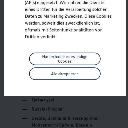
Bahrain/البحرين
(APIs) eingesetzt. Wir nutzen die Dienste
R-Kollektion
eines Dritten für die Verarbeitung solcher
GTI Kollektion
Brazil/Brasil
Fußball Drop
Daten zu Marketing Zwecken. Diese Cookies
we drive football
Canada/Canada
werden, soweit dies zweckdienlich ist,
#wedriveproud
China/中國 / 中国
oftmals mit Seitenfunktionalitäten von
Besitzer und Service
myVolkswagen
Dritten verlinkt.
Israel/ישראל
Software Updates
Service und Ersatzteile
Japan/日本
Inspektion und HU/AU
Reparaturen und Checks
Macedonia/Социјалистичка Република
Nur technisch notwendige
Motorenöl und Flüssigkeiten
Cookies
Македонија
Räder und Reifen
Pannen- und Unfallhilfe
Mexiko/México
Alle akzeptieren
Economy Service
Northern Ireland/Northern Ireland
Volkswagen Teile
Zubehör
Oman/عمان
Modellspezifisches Zubehör
Schutz und Pflege
Qatar/قطر
Transport
Entertainment und Elektronik
Russia/Россия
Individualisieren
Wallbox und Ladekabel
Serbia, Bosnia and Herzegovina,
Digitale Extras
Montenegro/Србија, Босна и
Dienste für Ihr Modell finden