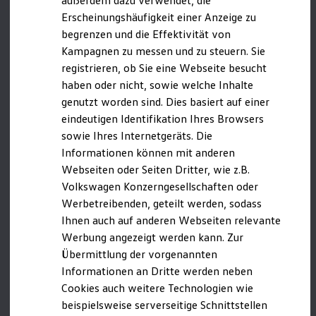
außerdem dazu verwendet, die
Luxembourg/Luxembourg
Nachhaltigkeit
Erscheinungshäufigkeit einer Anzeige zu
Technologie
Netherlands/
Nederland
begrenzen und die Effektivität von
Kosten und Kauf
Verbrauchskosten
Kampagnen zu messen und zu steuern. Sie
Norway/Norge
Kaufoptionen
registrieren, ob Sie eine Webseite besucht
E-Auto-Förderung
Poland/Polska
haben oder nicht, sowie welche Inhalte
Software und Konnektivität
Die ID. Software 6
Portugal/Portugal
genutzt worden sind. Dies basiert auf einer
ID. Software Versionen und Updates
eindeutigen Identifikation Ihres Browsers
Romania/România
Digitale Extras
sowie Ihres Internetgeräts. Die
Schnittstellen zu Ihrem ID.
Slovakia/Slovensko
Hybridautos
Informationen können mit anderen
Marke und Erlebnis
Slovenia/Slovenija
Webseiten oder Seiten Dritter, wie z.B.
Volkswagen R und R Experience
Volkswagen Konzerngesellschaften oder
R-Modelle
Spain/España
R Experience
Werbetreibenden, geteilt werden, sodass
Driving Experience
Sweden/Sverige
Ihnen auch auf anderen Webseiten relevante
Volkswagen entdecken
Werbung angezeigt werden kann. Zur
Werkbesichtigung
Länder außerhalb der EU | None-EU countries
Factory visit
Übermittlung der vorgenannten
Lifestyle Shop
(A-Z):
Informationen an Dritte werden neben
T-Roc Kollektion
Cookies auch weitere Technologien wie
Golf Kollektion
Albania/Shqipëria
ID. Kollektion
beispielsweise serverseitige Schnittstellen
Volkswagen Kollektion