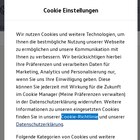
Modelle und Konfigurator
Cookie Einstellungen
Konfigurator
Modelle vergleichen
Konfiguration laden
Startseite
Zum
Zum
Autosuche
Wir nutzen Cookies und weitere Technologien, um
Hauptinhalt
Footer
Elektroautos
EU-Mitgliedsländer | EU-countries
springen
springen
Ihnen die bestmögliche Nutzung unserer Webseite
ENERGY Sondermodelle
Nutzfahrzeuge
zu ermöglichen und unsere Kommunikation mit
SUV und CUV
Ihnen zu verbessern. Wir berücksichtigen hierbei
Datenschutzerklärung
Familienautos
Ihre Präferenzen und verarbeiten Daten für
Kombis
България/Bulgaria
Kompaktwagen
Marketing, Analytics und Personalisierung nur,
„Datenverarbeitung im
Sportwagen
wenn Sie uns Ihre Einwilligung geben. Diese
Schnell verfügbare Fahrzeuge
Angebote und Produkte
können Sie jederzeit mit Wirkung für die Zukunft
Rahmen von Fahrten zu
Изтеглете тук декларацията за защита на личните
Aktuelle Angebote
im Cookie Manager (Meine Präferenzen verwalten)
данни за записване на видео данни върху български.
E-Auto-Förderung
in der Datenschutzerklärung widerrufen. Weitere
Forschungs-,
Volkswagen Marktplatz
Informationen zu unseren eingesetzten Cookies
Die ENERGY Sondermodelle
Download the Privacy Policy for video data recording in
Junge Gebrauchtwagen und Gebrauchtwagen
finden Sie in unserer
Cookie-Richtlinie
und unserer
Entwicklungs- und
English here.
Volkswagen Zertifizierte Gebrauchtwagen
Datenschutzerklärung
.
Elektromobilität bei Gebrauchtwagen
Zubehör- und Serviceangebote
Erprobungszwecken"
Folgende Kategorien von Cookies und weitere
Saisonangebote