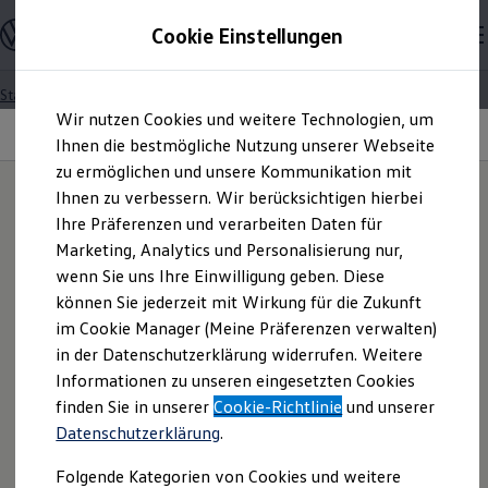
Modelle und Konfigurator
Cookie Einstellungen
Konfigurator
Modelle vergleichen
Konfiguration laden
Startseite
Zum
Zum
Autosuche
Wir nutzen Cookies und weitere Technologien, um
Hauptinhalt
Footer
Elektroautos
EU-Mitgliedsländer | EU-countries
springen
springen
Ihnen die bestmögliche Nutzung unserer Webseite
ENERGY Sondermodelle
Nutzfahrzeuge
zu ermöglichen und unsere Kommunikation mit
SUV und CUV
Ihnen zu verbessern. Wir berücksichtigen hierbei
Datenschutzerklärung
Familienautos
Ihre Präferenzen und verarbeiten Daten für
Kombis
Polska/Poland
Kompaktwagen
Marketing, Analytics und Personalisierung nur,
„Datenverarbeitung im
Sportwagen
wenn Sie uns Ihre Einwilligung geben. Diese
Schnell verfügbare Fahrzeuge
Angebote und Produkte
können Sie jederzeit mit Wirkung für die Zukunft
Rahmen von Fahrten zu
Pobierz Politykę Prywatności dotyczącą rejestrowania
Aktuelle Angebote
im Cookie Manager (Meine Präferenzen verwalten)
danych wideo w języku polskim.
E-Auto-Förderung
in der Datenschutzerklärung widerrufen. Weitere
Forschungs-,
Volkswagen Marktplatz
Informationen zu unseren eingesetzten Cookies
Die ENERGY Sondermodelle
Download the Privacy Policy for video data recording in
Junge Gebrauchtwagen und Gebrauchtwagen
finden Sie in unserer
Cookie-Richtlinie
und unserer
Entwicklungs- und
English here.
Volkswagen Zertifizierte Gebrauchtwagen
Datenschutzerklärung
.
Elektromobilität bei Gebrauchtwagen
Zubehör- und Serviceangebote
Erprobungszwecken"
Folgende Kategorien von Cookies und weitere
Saisonangebote