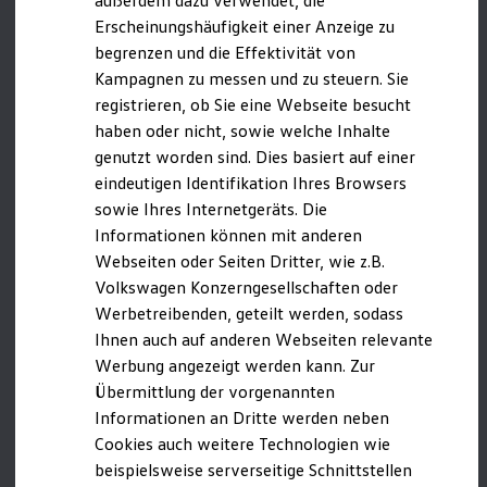
außerdem dazu verwendet, die
Hybridautos
Luxembourg/Luxembourg
Erscheinungshäufigkeit einer Anzeige zu
Marke und Erlebnis
Netherlands/
Nederland
begrenzen und die Effektivität von
Volkswagen R und R Experience
R-Modelle
Kampagnen zu messen und zu steuern. Sie
Norway/Norge
R Experience
registrieren, ob Sie eine Webseite besucht
Driving Experience
Poland/Polska
haben oder nicht, sowie welche Inhalte
Volkswagen entdecken
Werkbesichtigung
Portugal/Portugal
genutzt worden sind. Dies basiert auf einer
Factory visit
eindeutigen Identifikation Ihres Browsers
Romania/România
Lifestyle Shop
sowie Ihres Internetgeräts. Die
T-Roc Kollektion
Slovakia/Slovensko
Golf Kollektion
Informationen können mit anderen
ID. Kollektion
Slovenia/Slovenija
Webseiten oder Seiten Dritter, wie z.B.
Volkswagen Kollektion
Volkswagen Konzerngesellschaften oder
R-Kollektion
Spain/España
GTI Kollektion
Werbetreibenden, geteilt werden, sodass
Sweden/Sverige
Fußball Drop
Ihnen auch auf anderen Webseiten relevante
we drive football
Werbung angezeigt werden kann. Zur
#wedriveproud
Länder außerhalb der EU | None-EU countries
Besitzer und Service
Übermittlung der vorgenannten
myVolkswagen
(A-Z):
Informationen an Dritte werden neben
Software Updates
Cookies auch weitere Technologien wie
Service und Ersatzteile
Albania/Shqipëria
Inspektion und HU/AU
beispielsweise serverseitige Schnittstellen
Reparaturen und Checks