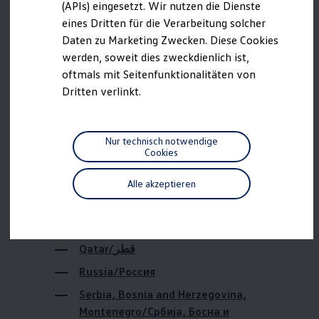
Bahrain/البحرين
(APIs) eingesetzt. Wir nutzen die Dienste
Motorenöl und Flüssigkeiten
eines Dritten für die Verarbeitung solcher
Räder und Reifen
Brazil/Brasil
Pannen- und Unfallhilfe
Daten zu Marketing Zwecken. Diese Cookies
Canada/Canada
Economy Service
werden, soweit dies zweckdienlich ist,
Volkswagen Teile
China/中國 / 中国
oftmals mit Seitenfunktionalitäten von
Zubehör
Modellspezifisches Zubehör
Dritten verlinkt.
Israel/ישראל
Schutz und Pflege
Transport
Japan/日本
Entertainment und Elektronik
Individualisieren
Macedonia/Социјалистичка Република
Nur technisch notwendige
Wallbox und Ladekabel
Cookies
Македонија
Digitale Extras
Dienste für Ihr Modell finden
Mexiko/México
Alle akzeptieren
Volkswagen Apps, Login und Shop
Northern Ireland/Northern Ireland
Handy und Fahrzeug verbinden
Updates für Software, Karten und Radio
Oman/عمان
Über Ihr Auto
Vorgängermodelle
Qatar/قطر
Kundeninformationen
Volkswagen Kundenbetreuung
Russia/Россия
Warn- und Kontrollleuchten
Assistenzsysteme
Serbia, Bosnia and Herzegovina,
Digitale Betriebsanleitung
Montenegro/Србија, Босна и
Live Beratung