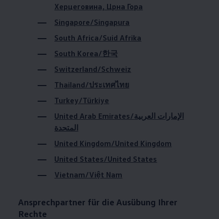
Херцеговина, Црна Гора
Magazin
Lifestyle
Singapore/Singapura
Transport
Familie
South Africa/Suid Afrika
Elektromobilität
Volkswagen R
South Korea/한국
Pannen- und Unfallhilfe
Switzerland/Schweiz
Volkswagen Kundenbetreuung
Thailand/ประเทศไทย
Turkey/Türkiye
United Arab Emirates/الإمارات العربية
المتحدة
United Kingdom/United Kingdom
United States/United States
Vietnam/Việt Nam
Ansprechpartner für die Ausübung Ihrer
Rechte