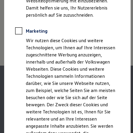
Websiteoptimierung mit einzubeziehen.
zwischen den verschiedenen Fahrzeugtypen.
Elektrofahrzeugkonzepte
Croatia/Hrvatska
Damit helfen sie uns, Ihr Nutzererlebnis
ID. EVERY1
Zusatzausstattungen und
Zubehör
(Anbauteile, Reifenformat
Cyprus/Κύπρος
Reichweite
persönlich auf Sie zuzuschneiden.
usw.) können relevante Fahrzeugparameter, wie
z. B.
Gewicht,
Reichweite der ID. Modelle
Rollwiderstand und Aerodynamik verändern und neben
Czech Republic/Česko
Reichweite im Winter
Witterungs- und Verkehrsbedingungen sowie dem
Rekuperation
Marketing
Denmark/Danmark
individuellen Fahrverhalten den Kraftstoffverbrauch, den
Laden
Stromverbrauch, die CO₂-Emissionen und die
Wir nutzen diese Cookies und weitere
Laden unterwegs
Estonia/Eesti
Laden Zuhause
Fahrleistungswerte eines Fahrzeugs beeinflussen.
Technologien, um Ihnen auf Ihre Interessen
Finland/Suomi
Ladestationen finden
zugeschnittene Werbung anzuzeigen,
Ladezeitensimulator
France/France
innerhalb und außerhalb der Volkswagen
Batterie
Sicherheit
Webseiten. Diese Cookies und weitere
Germany/Deutschland
Garantie und Lebensdauer
Technologien sammeln Informationen
Nachhaltigkeit
Greece/Ελλάς
darüber, wie Sie unsere Webseite nutzen,
Technologie
Kosten und Kauf
Hungary/Magyarország
zum Beispiel, welche Seiten Sie am meisten
Verbrauchskosten
besuchen oder wie Sie sich auf der Seite
Ireland/Éire
Kaufoptionen
bewegen. Der Zweck dieser Cookies und
E-Auto-Förderung
Italy/Italia
Software und Konnektivität
weitere Technologien ist es, Ihnen für Sie
Die ID. Software 6
Latvia/Latvija
relevantere und an Ihre Interessen
ID. Software Versionen und Updates
angepasste Inhalte anzubieten. Sie werden
Digitale Extras
Lithuania/Lietuva
Schnittstellen zu Ihrem ID.