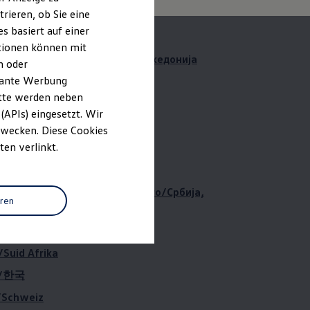
rieren, ob Sie eine
י
s basiert auf einer
ationen können mit
оцијалистичка Република Македонија
n oder
evante Werbung
co
itte werden neben
land/Northern Ireland
(APIs) eingesetzt. Wir
 Zwecken. Diese Cookies
ten verlinkt.
ия
ia and Herzegovina, Montenegro/Србија,
eren
цеговина, Црна Гора
ingapura
/Suid Afrika
a/한국
/Schweiz