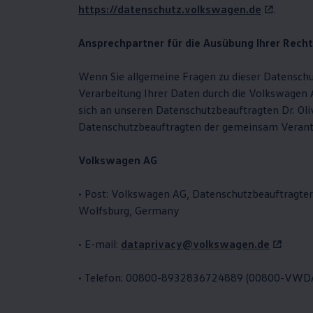
https://datenschutz.volkswagen.de
.
Motorenöl und Flüssigkeiten
Räder und Reifen
Pannen- und Unfallhilfe
Ansprechpartner für die Ausübung Ihrer Rech
Economy Service
Volkswagen Teile
Zubehör
Wenn Sie allgemeine Fragen zu dieser Datenschu
Modellspezifisches Zubehör
Verarbeitung Ihrer Daten durch die
Volkswagen
A
Schutz und Pflege
sich an unseren Datenschutzbeauftragten Dr. Oli
Transport
Entertainment und Elektronik
Datenschutzbeauftragten der gemeinsam Veran
Individualisieren
Wallbox und Ladekabel
Volkswagen
AG
Digitale Extras
Dienste für Ihr Modell finden
Volkswagen Apps, Login und Shop
• Post:
Volkswagen
AG, Datenschutzbeauftragter,
Handy und Fahrzeug verbinden
Wolfsburg, Germany
Updates für Software, Karten und Radio
Über Ihr Auto
Vorgängermodelle
• E-mail:
dataprivacy@volkswagen.de
Kundeninformationen
Volkswagen Kundenbetreuung
Warn- und Kontrollleuchten
• Telefon: 00800-8932836724889 (00800-VW
Assistenzsysteme
Digitale Betriebsanleitung
Live Beratung