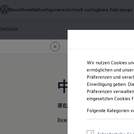
Modelle und Konfigurator
Menü
Modelle
Konfigurieren
Schnell verfügbare Fahrzeuge
Konfigurator
Modelle vergleichen
Konfiguration laden
Startseite
Autosuche
Zum
Zum
Elektroautos
Hauptinhalt
Footer
ENERGY Sondermodelle
springen
springen
Nutzfahrzeuge
SUV und CUV
Familienautos
Kombis
Wir nutzen Cookies un
Datenschutzerkl
Kompaktwagen
ermöglichen und unser
Sportwagen
Präferenzen und verarb
Schnell verfügbare Fahrzeuge
中國 / 中国/C
Fahrten z
Angebote und Produkte
Einwilligung geben. Di
Aktuelle Angebote
Präferenzen verwalten
E-Auto-Förderung
eingesetzten Cookies f
Volkswagen Marktplatz
Die ENERGY Sondermodelle
请在此处下载用于录制视频数据的中
Junge Gebrauchtwagen und Gebrauchtwagen
Folgende Kategorien v
Volkswagen Zertifizierte Gebrauchtwagen
Download the Privacy Policy for vid
Elektromobilität bei Gebrauchtwagen
Zubehör- und Serviceangebote
Saisonangebote