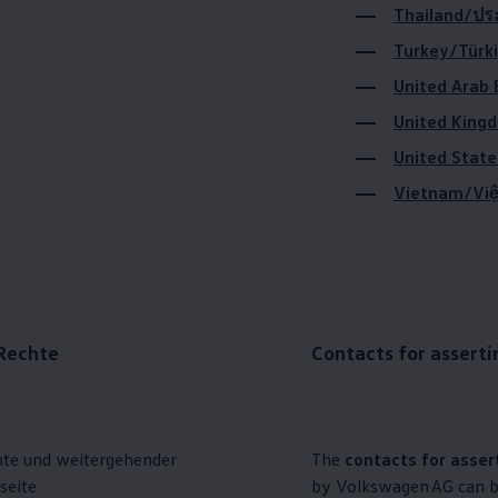
Thailand/ปร
Turkey/Türk
United King
United State
Vietnam/Vi
 Rechte
Contacts for asserti
hte und weitergehender
The
contacts for asser
bseite
by
Volkswagen
AG can b