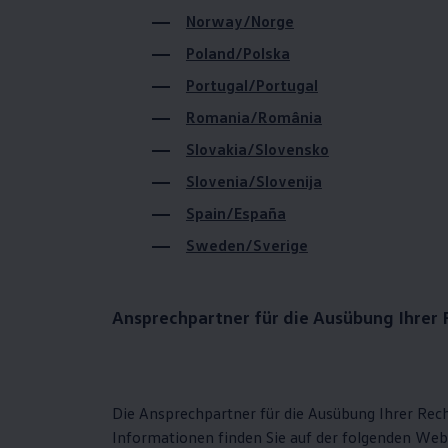
Hybridautos
Norway/Norge
Marke und Erlebnis
Volkswagen R und R Experience
Poland/Polska
R-Modelle
R Experience
Portugal/Portugal
Driving Experience
Romania/România
Volkswagen entdecken
Werkbesichtigung
Slovakia/Slovensko
Factory visit
Lifestyle Shop
Slovenia/Slovenija
T-Roc Kollektion
Golf Kollektion
Spain/España
ID. Kollektion
Sweden/Sverige
Volkswagen Kollektion
R-Kollektion
GTI Kollektion
Fußball Drop
Ansprechpartner für die Ausübung Ihrer
we drive football
#wedriveproud
Besitzer und Service
myVolkswagen
Software Updates
Service und Ersatzteile
Die Ansprechpartner für die Ausübung Ihrer Rec
Inspektion und HU/AU
Informationen finden Sie auf der folgenden We
Reparaturen und Checks