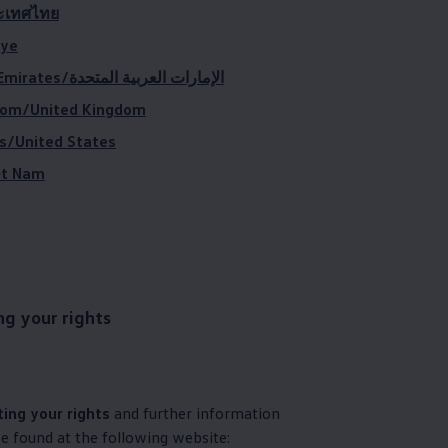
ะเทศไทย
iye
United Arab Emirates/الإمارات العربية المتحدة
dom/United Kingdom
s/United States
ệt Nam
ng your rights
ting your rights
and further information
e found at the following website: