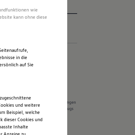
rundfunktionen wie
ebsite kann ohne diese
sonenbezogenen
deo- und
en
eitenaufrufe,
ng
bnisse in die
rsönlich auf Sie
 deutschen Lieferprogramm abweichen.
 EU | None-EU countries (A-Z):
ungen.
ht Bestandteil des Angebots, sondern
përia
hör
(Anbauteile, Reifenformat usw.)
 zugeschnittene
en Witterungs- und Verkehrsbedingungen
البحري
ookies und weitere
 die Fahrleistungswerte eines Fahrzeugs
m Beispiel, welche
k dieser Cookies und
ada
passte Inhalte
/ 中国
r Anzeige zu