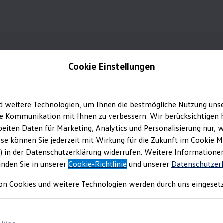
Cookie Einstellungen
Länder außerhalb der EU | None-EU countries
d weitere Technologien, um Ihnen die bestmögliche Nutzung uns
ärung
„Datenverarbeit
e Kommunikation mit Ihnen zu verbessern. Wir berücksichtigen h
eiten Daten für Marketing, Analytics und Personalisierung nur, w
hina
u Forschungs-, Entwick
ese können Sie jederzeit mit Wirkung für die Zukunft im Cookie 
) in der Datenschutzerklärung widerrufen. Weitere Informatione
inden Sie in unserer
Cookie-Richtlinie
und unserer
Datenschutzer
Erprobungszwecken"
文隐私政策
on Cookies und weitere Technologien werden durch uns eingesetz
eo data recording in English here.