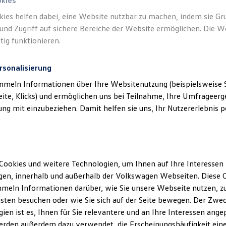
okies
kies helfen dabei, eine Website nutzbar zu machen, indem sie G
und Zugriff auf sichere Bereiche der Website ermöglichen. Die W
nschutzhinweisen erfahren Sie, wie die
Volkswagen
AG Ihre per
tig funktionieren.
Datenschutzerklärungen
Cookie-Richtlinie
Lizenzhinweise Dritter
et und welche Rechte Ihnen im Rahmen der Verarbeitung von Vi
EU Data Act
Produktsicherheitsinformationen
Vertrag Widerruf
hen.
rsonalisierung
mmeln Informationen über Ihre Websitenutzung (beispielsweise S
 jeweilige Sprache klicken, um die gewünschte Datenschutzerkläru
eite, Klicks) und ermöglichen uns bei Teilnahme, Ihre Umfrageerge
.
g mit einzubeziehen. Damit helfen sie uns, Ihr Nutzererlebnis pe
n Fahrzeuge und Ausstattungen können in einzelnen Details vom aktuellen
sstattungen der Fahrzeuge gegen Mehrpreis.
Länder außerhalb der
figurator für eine Übersicht der aktuell verfügbaren Modelle und Ausstatt
ssionswerte beziehen sich nicht auf ein einzelnes Fahrzeug und sind nic
Albania/Shqi
wischen den verschiedenen Fahrzeugtypen. Zusatzausstattungen und
Zube
Cookies und weitere Technologien, um Ihnen auf Ihre Interessen
r, wie
z. B.
Gewicht, Rollwiderstand und Aerodynamik verändern und neb
Bahrain/ن
en, innerhalb und außerhalb der Volkswagen Webseiten. Diese C
ten den Kraftstoffverbrauch, den Stromverbrauch, die CO₂-Emissionen und
meln Informationen darüber, wie Sie unsere Webseite nutzen, zu
Brazil/Brasil
sten besuchen oder wie Sie sich auf der Seite bewegen. Der Zwec
Canada/Can
ien ist es, Ihnen für Sie relevantere und an Ihre Interessen ange
China/中國 
erden außerdem dazu verwendet, die Erscheinungshäufigkeit eine