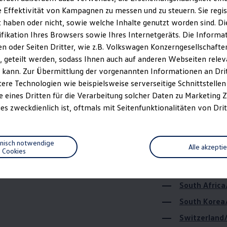
 Effektivität von Kampagnen zu messen und zu steuern. Sie regist
Israel/שראל
haben oder nicht, sowie welche Inhalte genutzt worden sind. Die
Japan/日本
ifikation Ihres Browsers sowie Ihres Internetgeräts. Die Inform
Macedonia/С
 oder Seiten Dritter, wie z.B. Volkswagen Konzerngesellschafte
 geteilt werden, sodass Ihnen auch auf anderen Webseiten rel
Mexiko/Méxi
 kann. Zur Übermittlung der vorgenannten Informationen an Dr
Northern Ire
ere Technologien wie beispielsweise serverseitige Schnittstellen 
Oman/عمان
e eines Dritten für die Verarbeitung solcher Daten zu Marketing
es zweckdienlich ist, oftmals mit Seitenfunktionalitäten von Drit
Qatar/قطر
Russia/Росс
Serbia, Bosn
hnisch notwendige
Alle akzepti
Cookies
Босна и Хер
Singapore/S
South Africa
South Kore
Switzerland