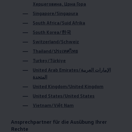
Херцеговина, Црна Гора
Magazin
Lifestyle
Singapore/Singapura
Transport
Familie
South Africa/Suid Afrika
Elektromobilität
Volkswagen R
South Korea/한국
Pannen- und Unfallhilfe
Switzerland/Schweiz
Volkswagen Kundenbetreuung
Thailand/ประเทศไทย
Turkey/Türkiye
United Arab Emirates/الإمارات العربية
المتحدة
United Kingdom/United Kingdom
United States/United States
Vietnam/Việt Nam
Ansprechpartner für die Ausübung Ihrer
Rechte