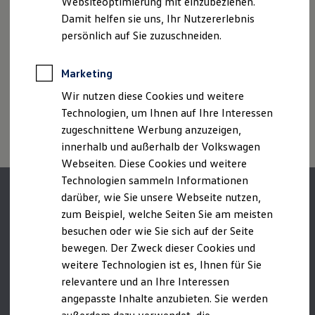
Websiteoptimierung mit einzubeziehen.
des Angebots, sondern dienen allein Vergleichszwecken
Elektrofahrzeugkonzepte
Croatia/Hrvatska
Damit helfen sie uns, Ihr Nutzererlebnis
zwischen den verschiedenen Fahrzeugtypen.
ID. EVERY1
Cyprus/Κύπρος
Reichweite
Zusatzausstattungen und
Zubehör
(Anbauteile, Reifenformat
persönlich auf Sie zuzuschneiden.
Reichweite der ID. Modelle
usw.) können relevante Fahrzeugparameter, wie
z. B.
Gewicht,
Czech Republic/Česko
Reichweite im Winter
Rollwiderstand und Aerodynamik verändern und neben
Rekuperation
Marketing
Denmark/Danmark
Witterungs- und Verkehrsbedingungen sowie dem
Laden
individuellen Fahrverhalten den Kraftstoffverbrauch, den
Wir nutzen diese Cookies und weitere
Laden unterwegs
Estonia/Eesti
Stromverbrauch, die CO₂-Emissionen und die
Laden Zuhause
Technologien, um Ihnen auf Ihre Interessen
Finland/Suomi
Ladestationen finden
Fahrleistungswerte eines Fahrzeugs beeinflussen.
zugeschnittene Werbung anzuzeigen,
Ladezeitensimulator
France/France
innerhalb und außerhalb der Volkswagen
Batterie
Sicherheit
Webseiten. Diese Cookies und weitere
Germany/Deutschland
Garantie und Lebensdauer
Technologien sammeln Informationen
Nachhaltigkeit
Greece/Ελλάς
darüber, wie Sie unsere Webseite nutzen,
Technologie
Kosten und Kauf
Hungary/Magyarország
zum Beispiel, welche Seiten Sie am meisten
Verbrauchskosten
besuchen oder wie Sie sich auf der Seite
Ireland/Éire
Kaufoptionen
bewegen. Der Zweck dieser Cookies und
E-Auto-Förderung
Italy/Italia
Software und Konnektivität
weitere Technologien ist es, Ihnen für Sie
Die ID. Software 6
Latvia/Latvija
relevantere und an Ihre Interessen
ID. Software Versionen und Updates
angepasste Inhalte anzubieten. Sie werden
Digitale Extras
Lithuania/Lietuva
Schnittstellen zu Ihrem ID.