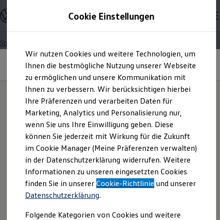
Modelle und Konfigurator
Cookie Einstellungen
Konfigurator
Modelle vergleichen
Konfiguration laden
Startseite
Zum
Zum
Autosuche
Wir nutzen Cookies und weitere Technologien, um
Hauptinhalt
Footer
Elektroautos
Länder außerhalb der EU | None-EU
springen
springen
Ihnen die bestmögliche Nutzung unserer Webseite
ENERGY Sondermodelle
countries
Nutzfahrzeuge
zu ermöglichen und unsere Kommunikation mit
SUV und CUV
Ihnen zu verbessern. Wir berücksichtigen hierbei
Datenschutzerklärung
Familienautos
Ihre Präferenzen und verarbeiten Daten für
Kombis
Kompaktwagen
Marketing, Analytics und Personalisierung nur,
Canada/Canada
„Datenverarbeitung im
Sportwagen
wenn Sie uns Ihre Einwilligung geben. Diese
Schnell verfügbare Fahrzeuge
Angebote und Produkte
können Sie jederzeit mit Wirkung für die Zukunft
Rahmen von Fahrten zu
Aktuelle Angebote
Download the Privacy Policy for video data recording in
im Cookie Manager (Meine Präferenzen verwalten)
E-Auto-Förderung
English here.
in der Datenschutzerklärung widerrufen. Weitere
Forschungs-,
Volkswagen Marktplatz
Informationen zu unseren eingesetzten Cookies
Die ENERGY Sondermodelle
Junge Gebrauchtwagen und Gebrauchtwagen
Téléchargez ici la politique de confidentialité pour
finden Sie in unserer
Cookie-Richtlinie
und unserer
Entwicklungs- und
Volkswagen Zertifizierte Gebrauchtwagen
l’enregistrement des données vidéo en français.
Datenschutzerklärung
.
Elektromobilität bei Gebrauchtwagen
Zubehör- und Serviceangebote
Erprobungszwecken"
Folgende Kategorien von Cookies und weitere
Saisonangebote