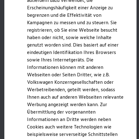
außerdem dazu verwendet, die
Hybridautos
Luxembourg/Luxembourg
Erscheinungshäufigkeit einer Anzeige zu
Marke und Erlebnis
Netherlands/
Nederland
begrenzen und die Effektivität von
Volkswagen R und R Experience
R-Modelle
Kampagnen zu messen und zu steuern. Sie
Norway/Norge
R Experience
registrieren, ob Sie eine Webseite besucht
Driving Experience
Poland/Polska
haben oder nicht, sowie welche Inhalte
Volkswagen entdecken
Werkbesichtigung
Portugal/Portugal
genutzt worden sind. Dies basiert auf einer
Factory visit
eindeutigen Identifikation Ihres Browsers
Romania/România
Lifestyle Shop
sowie Ihres Internetgeräts. Die
T-Roc Kollektion
Slovakia/Slovensko
Golf Kollektion
Informationen können mit anderen
ID. Kollektion
Slovenia/Slovenija
Webseiten oder Seiten Dritter, wie z.B.
Volkswagen Kollektion
Volkswagen Konzerngesellschaften oder
R-Kollektion
Spain/España
GTI Kollektion
Werbetreibenden, geteilt werden, sodass
Sweden/Sverige
Fußball Drop
Ihnen auch auf anderen Webseiten relevante
we drive football
Werbung angezeigt werden kann. Zur
#wedriveproud
Länder außerhalb der EU | None-EU countries
Besitzer und Service
Übermittlung der vorgenannten
myVolkswagen
(A-Z):
Informationen an Dritte werden neben
Software Updates
Cookies auch weitere Technologien wie
Service und Ersatzteile
Albania/Shqipëria
Inspektion und HU/AU
beispielsweise serverseitige Schnittstellen
Reparaturen und Checks