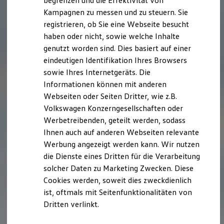
begrenzen und die Effektivität von
Hybridautos
Kampagnen zu messen und zu steuern. Sie
Marke und Erlebnis
registrieren, ob Sie eine Webseite besucht
Volkswagen R und R Experience
R-Modelle
haben oder nicht, sowie welche Inhalte
R Experience
genutzt worden sind. Dies basiert auf einer
Driving Experience
eindeutigen Identifikation Ihres Browsers
Volkswagen entdecken
Werkbesichtigung
sowie Ihres Internetgeräts. Die
Factory visit
Informationen können mit anderen
Lifestyle Shop
Webseiten oder Seiten Dritter, wie z.B.
T-Roc Kollektion
Golf Kollektion
Volkswagen Konzerngesellschaften oder
ID. Kollektion
Werbetreibenden, geteilt werden, sodass
Volkswagen Kollektion
Ihnen auch auf anderen Webseiten relevante
R-Kollektion
GTI Kollektion
Werbung angezeigt werden kann. Wir nutzen
Fußball Drop
die Dienste eines Dritten für die Verarbeitung
we drive football
solcher Daten zu Marketing Zwecken. Diese
#wedriveproud
Besitzer und Service
Cookies werden, soweit dies zweckdienlich
myVolkswagen
ist, oftmals mit Seitenfunktionalitäten von
Software Updates
Dritten verlinkt.
Service und Ersatzteile
Inspektion und HU/AU
Reparaturen und Checks