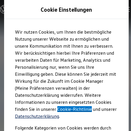
Modelle und Konfigurator
Cookie Einstellungen
Konfigurator
Modelle vergleichen
Konfiguration laden
Zum
Zum
Autosuche
Wir nutzen Cookies, um Ihnen die bestmögliche
Hauptinhalt
Footer
Elektroautos
springen
springen
Nutzung unserer Webseite zu ermöglichen und
ENERGY Sondermodelle
Nutzfahrzeuge
unsere Kommunikation mit Ihnen zu verbessern.
SUV und CUV
Wir berücksichtigen hierbei Ihre Präferenzen und
Familienautos
verarbeiten Daten für Marketing, Analytics und
Kombis
Kompaktwagen
Personalisierung nur, wenn Sie uns Ihre
Sportwagen
Einwilligung geben. Diese können Sie jederzeit mit
Schnell verfügbare Fahrzeuge
Angebote und Produkte
Wirkung für die Zukunft im Cookie Manager
Aktuelle Angebote
(Meine Präferenzen verwalten) in der
E-Auto-Förderung
Datenschutzerklärung widerrufen. Weitere
Volkswagen Marktplatz
Informationen zu unseren eingesetzten Cookies
Die ENERGY Sondermodelle
Junge Gebrauchtwagen und Gebrauchtwagen
finden Sie in unserer
Cookie-Richtlinie
und unserer
Volkswagen Zertifizierte Gebrauchtwagen
Datenschutzerklärung
.
Elektromobilität bei Gebrauchtwagen
Zubehör- und Serviceangebote
Folgende Kategorien von Cookies werden durch
Saisonangebote