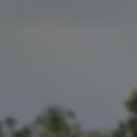
Magazin
Lifestyle
Transport
Familie
Elektromobilität
Volkswagen R
Pannen- und Unfallhilfe
Volkswagen Kundenbetreuung