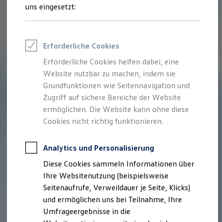
Reifenpakete
uns eingesetzt:
Leasing
Leasing-Angebote
Gebrauchtwagen Leasing
Junge Gebrauchtwagen-Leasing
Erforderliche Cookies
Elektroauto Leasing
Kleinwagen-Leasing
Erforderliche Cookies helfen dabei, eine
Leasing ohne Anzahlung
Website nutzbar zu machen, indem sie
Finanzierung
Autokredit mit Schlussrate
Grundfunktionen wie Seitennavigation und
Versicherungen und Garantien
Zugriff auf sichere Bereiche der Website
Kfz-Versicherung
ermöglichen. Die Website kann ohne diese
Restschuldversicherungen
Garantien
Cookies nicht richtig funktionieren.
Wartungsverträge
Geschäftskunden
Professional Class bei Volkswagen
Analytics und Personalisierung
Großkunden
Diese Cookies sammeln Informationen über
Behörden
Direktkunden
Ihre Websitenutzung (beispielsweise
Sonderfahrzeuge
Seitenaufrufe, Verweildauer je Seite, Klicks)
Anpfiff zum Gewinn
und ermöglichen uns bei Teilnahme, Ihre
Elektromobilität
Elektroautos
Umfrageergebnisse in die
ID. Tutorials