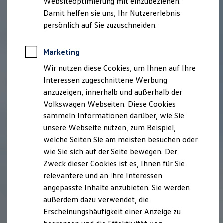
Websiteoptimierung mit einzubeziehen.
Elektrofahrzeugkonzepte
Damit helfen sie uns, Ihr Nutzererlebnis
ID. EVERY1
Reichweite
persönlich auf Sie zuzuschneiden.
Reichweite der ID. Modelle
Reichweite im Winter
Rekuperation
Marketing
Laden
Wir nutzen diese Cookies, um Ihnen auf Ihre
Laden unterwegs
Laden Zuhause
Interessen zugeschnittene Werbung
Ladestationen finden
anzuzeigen, innerhalb und außerhalb der
Ladezeitensimulator
Volkswagen Webseiten. Diese Cookies
Batterie
Sicherheit
sammeln Informationen darüber, wie Sie
Garantie und Lebensdauer
unsere Webseite nutzen, zum Beispiel,
Nachhaltigkeit
welche Seiten Sie am meisten besuchen oder
Technologie
Kosten und Kauf
wie Sie sich auf der Seite bewegen. Der
Verbrauchskosten
Zweck dieser Cookies ist es, Ihnen für Sie
Kaufoptionen
relevantere und an Ihre Interessen
E-Auto-Förderung
Software und Konnektivität
angepasste Inhalte anzubieten. Sie werden
Die ID. Software 6
außerdem dazu verwendet, die
ID. Software Versionen und Updates
Erscheinungshäufigkeit einer Anzeige zu
Digitale Extras
Schnittstellen zu Ihrem ID.