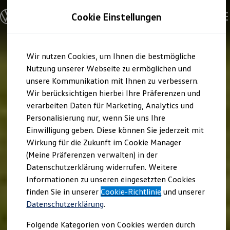
Modelle und Konfigurator
Cookie Einstellungen
Konfigurator
Modelle vergleichen
Konfiguration laden
Zum
Zum
Autosuche
Wir nutzen Cookies, um Ihnen die bestmögliche
Hauptinhalt
Footer
Elektroautos
springen
springen
Nutzung unserer Webseite zu ermöglichen und
ENERGY Sondermodelle
Nutzfahrzeuge
unsere Kommunikation mit Ihnen zu verbessern.
SUV und CUV
Wir berücksichtigen hierbei Ihre Präferenzen und
Familienautos
verarbeiten Daten für Marketing, Analytics und
Kombis
Kompaktwagen
Personalisierung nur, wenn Sie uns Ihre
Sportwagen
Einwilligung geben. Diese können Sie jederzeit mit
Schnell verfügbare Fahrzeuge
Angebote und Produkte
Wirkung für die Zukunft im Cookie Manager
Aktuelle Angebote
(Meine Präferenzen verwalten) in der
E-Auto-Förderung
Datenschutzerklärung widerrufen. Weitere
Volkswagen Marktplatz
Informationen zu unseren eingesetzten Cookies
Die ENERGY Sondermodelle
Junge Gebrauchtwagen und Gebrauchtwagen
finden Sie in unserer
Cookie-Richtlinie
und unserer
Volkswagen Zertifizierte Gebrauchtwagen
Datenschutzerklärung
.
Elektromobilität bei Gebrauchtwagen
Zubehör- und Serviceangebote
Folgende Kategorien von Cookies werden durch
Saisonangebote