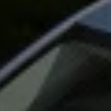
Magazin
Lifestyle
Transport
Familie
Elektromobilität
Volkswagen R
Pannen- und Unfallhilfe
Volkswagen Kundenbetreuung