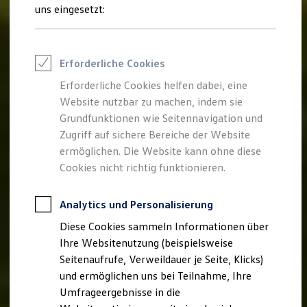
Reifenpakete
uns eingesetzt:
Leasing
Leasing-Angebote
Gebrauchtwagen Leasing
Junge Gebrauchtwagen-Leasing
Erforderliche Cookies
Elektroauto Leasing
Kleinwagen-Leasing
Erforderliche Cookies helfen dabei, eine
Leasing ohne Anzahlung
Website nutzbar zu machen, indem sie
Finanzierung
Autokredit mit Schlussrate
Grundfunktionen wie Seitennavigation und
Versicherungen und Garantien
Zugriff auf sichere Bereiche der Website
Kfz-Versicherung
ermöglichen. Die Website kann ohne diese
Restschuldversicherungen
Garantien
Cookies nicht richtig funktionieren.
Wartungsverträge
Geschäftskunden
Professional Class bei Volkswagen
Analytics und Personalisierung
Großkunden
Diese Cookies sammeln Informationen über
Behörden
Direktkunden
Ihre Websitenutzung (beispielsweise
Sonderfahrzeuge
Seitenaufrufe, Verweildauer je Seite, Klicks)
Anpfiff zum Gewinn
und ermöglichen uns bei Teilnahme, Ihre
Elektromobilität
Elektroautos
Umfrageergebnisse in die
ID. Tutorials