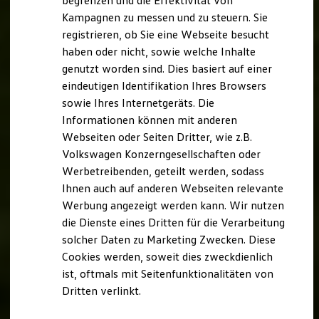
begrenzen und die Effektivität von
Hybridautos
Kampagnen zu messen und zu steuern. Sie
Marke und Erlebnis
registrieren, ob Sie eine Webseite besucht
Volkswagen R und R Experience
R-Modelle
haben oder nicht, sowie welche Inhalte
R Experience
genutzt worden sind. Dies basiert auf einer
Driving Experience
eindeutigen Identifikation Ihres Browsers
Volkswagen entdecken
Werkbesichtigung
sowie Ihres Internetgeräts. Die
Factory visit
Informationen können mit anderen
Lifestyle Shop
Webseiten oder Seiten Dritter, wie z.B.
T-Roc Kollektion
Golf Kollektion
Volkswagen Konzerngesellschaften oder
ID. Kollektion
Werbetreibenden, geteilt werden, sodass
Volkswagen Kollektion
Ihnen auch auf anderen Webseiten relevante
R-Kollektion
GTI Kollektion
Werbung angezeigt werden kann. Wir nutzen
Fußball Drop
die Dienste eines Dritten für die Verarbeitung
we drive football
solcher Daten zu Marketing Zwecken. Diese
#wedriveproud
Besitzer und Service
Cookies werden, soweit dies zweckdienlich
myVolkswagen
ist, oftmals mit Seitenfunktionalitäten von
Software Updates
Dritten verlinkt.
Service und Ersatzteile
Inspektion und HU/AU
Reparaturen und Checks