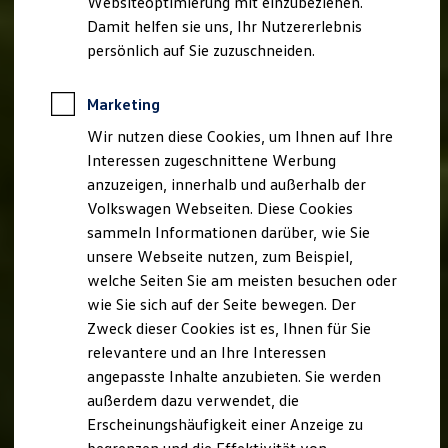
Websiteoptimierung mit einzubeziehen.
Elektrofahrzeugkonzepte
Damit helfen sie uns, Ihr Nutzererlebnis
ID. EVERY1
Reichweite
persönlich auf Sie zuzuschneiden.
Reichweite der ID. Modelle
Reichweite im Winter
Rekuperation
Marketing
Laden
Wir nutzen diese Cookies, um Ihnen auf Ihre
Laden unterwegs
Laden Zuhause
Interessen zugeschnittene Werbung
Ladestationen finden
anzuzeigen, innerhalb und außerhalb der
Ladezeitensimulator
Volkswagen Webseiten. Diese Cookies
Batterie
Sicherheit
sammeln Informationen darüber, wie Sie
Garantie und Lebensdauer
unsere Webseite nutzen, zum Beispiel,
Nachhaltigkeit
welche Seiten Sie am meisten besuchen oder
Technologie
Kosten und Kauf
wie Sie sich auf der Seite bewegen. Der
Verbrauchskosten
Zweck dieser Cookies ist es, Ihnen für Sie
Kaufoptionen
relevantere und an Ihre Interessen
E-Auto-Förderung
Software und Konnektivität
angepasste Inhalte anzubieten. Sie werden
Die ID. Software 6
außerdem dazu verwendet, die
ID. Software Versionen und Updates
Erscheinungshäufigkeit einer Anzeige zu
Digitale Extras
Schnittstellen zu Ihrem ID.