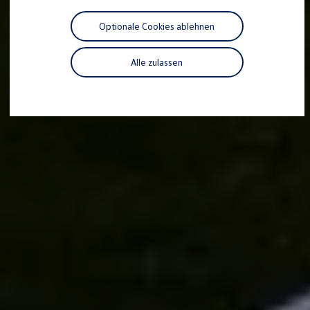
Motorenöl und Flüssigkeiten
Räder und Reifen
Optionale Cookies ablehnen
Pannen- und Unfallhilfe
Economy Service
Volkswagen Teile
Alle zulassen
Zubehör
Modellspezifisches Zubehör
Schutz und Pflege
Transport
Entertainment und Elektronik
Individualisieren
Wallbox und Ladekabel
Digitale Extras
Dienste für Ihr Modell finden
Volkswagen Apps, Login und Shop
Handy und Fahrzeug verbinden
Updates für Software, Karten und Radio
Über Ihr Auto
Vorgängermodelle
Kundeninformationen
Volkswagen Kundenbetreuung
Warn- und Kontrollleuchten
Assistenzsysteme
Digitale Betriebsanleitung
Live Beratung