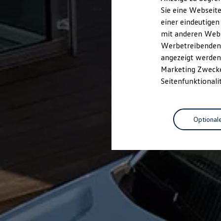
Elektrofahrzeugkonzepte
Sie eine Webseite
ID. EVERY1
einer eindeutigen
Reichweite
Reichweite der ID. Modelle
mit anderen Webse
Reichweite im Winter
Werbetreibenden,
Rekuperation
angezeigt werden 
Laden
Laden unterwegs
Marketing Zwecken
Laden Zuhause
Seitenfunktionali
Ladestationen finden
Ladezeitensimulator
Batterie
Sicherheit
Optional
Garantie und Lebensdauer
Nachhaltigkeit
Technologie
Kosten und Kauf
Verbrauchskosten
Kaufoptionen
E-Auto-Förderung
Software und Konnektivität
Die ID. Software 6
ID. Software Versionen und Updates
Digitale Extras
Schnittstellen zu Ihrem ID.