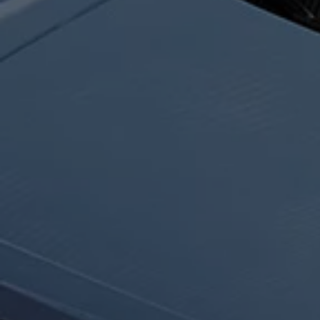
Hybridautos
Marke und Erlebnis
Volkswagen R und R Experience
R-Modelle
R Experience
Driving Experience
Volkswagen entdecken
Werkbesichtigung
Factory visit
Lifestyle Shop
T-Roc Kollektion
Golf Kollektion
ID. Kollektion
Volkswagen Kollektion
R-Kollektion
GTI Kollektion
Fußball Drop
we drive football
#wedriveproud
Besitzer und Service
myVolkswagen
Software Updates
Service und Ersatzteile
Inspektion und HU/AU
Reparaturen und Checks