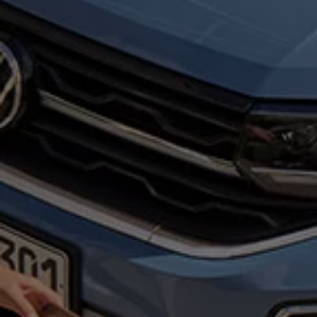
Motorenöl und Flüssigkeiten
Räder und Reifen
Pannen- und Unfallhilfe
Economy Service
Volkswagen Teile
Zubehör
Modellspezifisches Zubehör
Schutz und Pflege
Transport
Entertainment und Elektronik
Individualisieren
Wallbox und Ladekabel
Digitale Extras
Dienste für Ihr Modell finden
Volkswagen Apps, Login und Shop
Handy und Fahrzeug verbinden
Updates für Software, Karten und Radio
Über Ihr Auto
Vorgängermodelle
Kundeninformationen
Volkswagen Kundenbetreuung
Warn- und Kontrollleuchten
Assistenzsysteme
Digitale Betriebsanleitung
Live Beratung