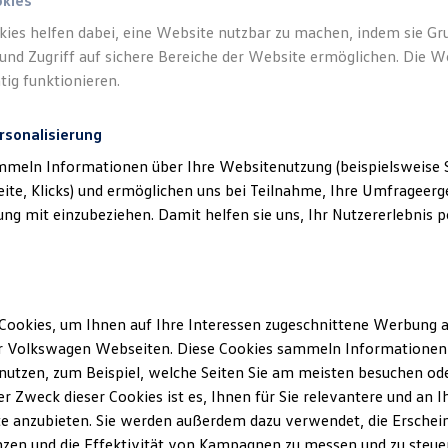
okies
kies helfen dabei, eine Website nutzbar zu machen, indem sie G
und Zugriff auf sichere Bereiche der Website ermöglichen. Die W
tig funktionieren.
rsonalisierung
mmeln Informationen über Ihre Websitenutzung (beispielsweise S
eite, Klicks) und ermöglichen uns bei Teilnahme, Ihre Umfrageerge
g mit einzubeziehen. Damit helfen sie uns, Ihr Nutzererlebnis pe
Cookies, um Ihnen auf Ihre Interessen zugeschnittene Werbung a
r Volkswagen Webseiten. Diese Cookies sammeln Informationen 
utzen, zum Beispiel, welche Seiten Sie am meisten besuchen oder
r Zweck dieser Cookies ist es, Ihnen für Sie relevantere und an I
e anzubieten. Sie werden außerdem dazu verwendet, die Erschein
zen und die Effektivität von Kampagnen zu messen und zu steuern