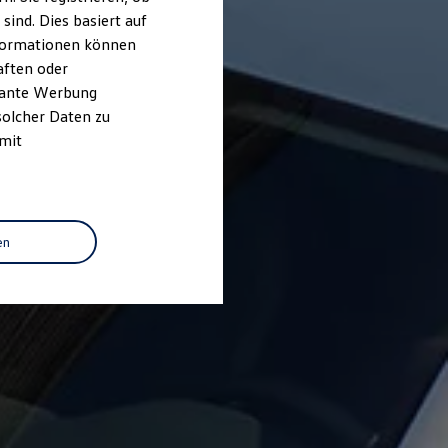
ind. Dies basiert auf
Informationen können
aften oder
evante Werbung
solcher Daten zu
 mit
en