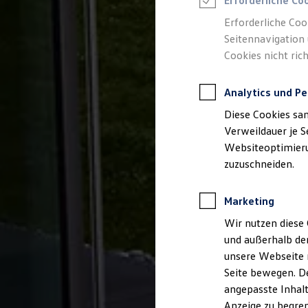
Erforderliche Co
Reifenpakete
Leasing
Erforderliche Coo
Leasing-Angebote
Seitennavigation 
Gebrauchtwagen Leasing
Cookies nicht rich
Junge Gebrauchtwagen-Leasing
Elektroauto Leasing
Kleinwagen-Leasing
Analytics und Pe
Leasing ohne Anzahlung
Finanzierung
Diese Cookies sa
Autokredit mit Schlussrate
Versicherungen und Garantien
Verweildauer je S
Kfz-Versicherung
Websiteoptimierun
Restschuldversicherungen
zuzuschneiden.
Garantien
Wartungsverträge
Geschäftskunden
Marketing
Professional Class bei Volkswagen
Großkunden
Wir nutzen diese 
Behörden
und außerhalb de
Direktkunden
Sonderfahrzeuge
unsere Webseite n
Anpfiff zum Gewinn
Seite bewegen. De
Elektromobilität
angepasste Inhalt
Elektroautos
ID. Tutorials
Anzeige zu begren