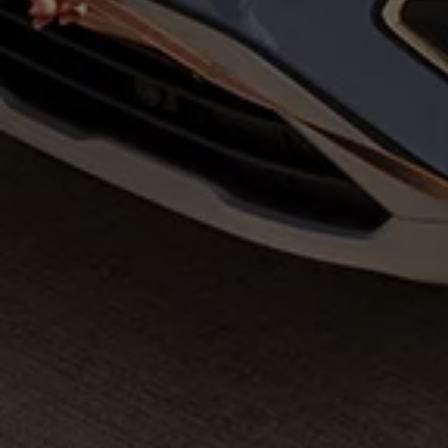
Magazin
Lifestyle
Transport
Familie
Elektromobilität
Volkswagen R
Pannen- und Unfallhilfe
Volkswagen Kundenbetreuung