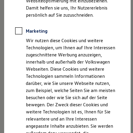
Websiteoptimierung mit einzubeziehen.
Elektrofahrzeugkonzepte
Damit helfen sie uns, Ihr Nutzererlebnis
ID. EVERY1
Reichweite
persönlich auf Sie zuzuschneiden.
Reichweite der ID. Modelle
Reichweite im Winter
Rekuperation
Marketing
Laden
Wir nutzen diese Cookies und weitere
Laden unterwegs
Laden Zuhause
Technologien, um Ihnen auf Ihre Interessen
Ladestationen finden
zugeschnittene Werbung anzuzeigen,
Ladezeitensimulator
innerhalb und außerhalb der Volkswagen
Batterie
Sicherheit
Webseiten. Diese Cookies und weitere
Garantie und Lebensdauer
Technologien sammeln Informationen
Nachhaltigkeit
darüber, wie Sie unsere Webseite nutzen,
Technologie
Kosten und Kauf
zum Beispiel, welche Seiten Sie am meisten
Verbrauchskosten
besuchen oder wie Sie sich auf der Seite
Kaufoptionen
bewegen. Der Zweck dieser Cookies und
E-Auto-Förderung
Software und Konnektivität
weitere Technologien ist es, Ihnen für Sie
Die ID. Software 6
relevantere und an Ihre Interessen
ID. Software Versionen und Updates
angepasste Inhalte anzubieten. Sie werden
Digitale Extras
Schnittstellen zu Ihrem ID.