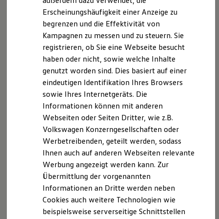
außerdem dazu verwendet, die
Hybridautos
Erscheinungshäufigkeit einer Anzeige zu
Marke und Erlebnis
begrenzen und die Effektivität von
Volkswagen R und R Experience
R-Modelle
Kampagnen zu messen und zu steuern. Sie
R Experience
registrieren, ob Sie eine Webseite besucht
Driving Experience
haben oder nicht, sowie welche Inhalte
Volkswagen entdecken
Werkbesichtigung
genutzt worden sind. Dies basiert auf einer
Factory visit
eindeutigen Identifikation Ihres Browsers
Lifestyle Shop
sowie Ihres Internetgeräts. Die
T-Roc Kollektion
Golf Kollektion
Informationen können mit anderen
ID. Kollektion
Webseiten oder Seiten Dritter, wie z.B.
Volkswagen Kollektion
Volkswagen Konzerngesellschaften oder
R-Kollektion
GTI Kollektion
Werbetreibenden, geteilt werden, sodass
Fußball Drop
Ihnen auch auf anderen Webseiten relevante
we drive football
Werbung angezeigt werden kann. Zur
#wedriveproud
Besitzer und Service
Übermittlung der vorgenannten
myVolkswagen
Informationen an Dritte werden neben
Software Updates
Cookies auch weitere Technologien wie
Service und Ersatzteile
Inspektion und HU/AU
beispielsweise serverseitige Schnittstellen
Reparaturen und Checks