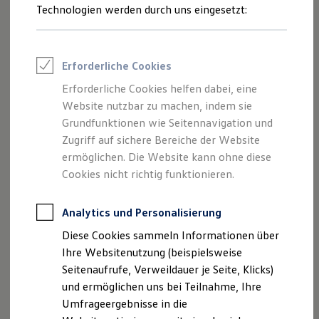
Reifenpakete
Technologien werden durch uns eingesetzt:
Leasing
Leasing-Angebote
Gebrauchtwagen Leasing
Junge Gebrauchtwagen-Leasing
Erforderliche Cookies
Elektroauto Leasing
Kleinwagen-Leasing
Erforderliche Cookies helfen dabei, eine
Leasing ohne Anzahlung
Website nutzbar zu machen, indem sie
Finanzierung
Autokredit mit Schlussrate
Grundfunktionen wie Seitennavigation und
Versicherungen und Garantien
Zugriff auf sichere Bereiche der Website
Kfz-Versicherung
ermöglichen. Die Website kann ohne diese
Restschuldversicherungen
Garantien
Cookies nicht richtig funktionieren.
Wartungsverträge
Geschäftskunden
Professional Class bei Volkswagen
Analytics und Personalisierung
Großkunden
Diese Cookies sammeln Informationen über
Behörden
Direktkunden
Ihre Websitenutzung (beispielsweise
Sonderfahrzeuge
Seitenaufrufe, Verweildauer je Seite, Klicks)
Anpfiff zum Gewinn
und ermöglichen uns bei Teilnahme, Ihre
Elektromobilität
Elektroautos
Umfrageergebnisse in die
ID. Tutorials