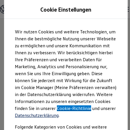
Modelle und Konfigurator
Cookie Einstellungen
Startseite
Konfigurator
Modelle vergleichen
Konfiguration laden
Zum
Zum
Autosuche
Wir nutzen Cookies und weitere Technologien, um
Hauptinhalt
Footer
Elektroautos
springen
springen
Ihnen die bestmögliche Nutzung unserer Webseite
ENERGY Sondermodelle
Nutzfahrzeuge
zu ermöglichen und unsere Kommunikation mit
SUV und CUV
Ihnen zu verbessern. Wir berücksichtigen hierbei
Familienautos
Ihre Präferenzen und verarbeiten Daten für
Kombis
Kompaktwagen
Marketing, Analytics und Personalisierung nur,
Sportwagen
wenn Sie uns Ihre Einwilligung geben. Diese
Schnell verfügbare Fahrzeuge
Angebote und Produkte
können Sie jederzeit mit Wirkung für die Zukunft
Aktuelle Angebote
im Cookie Manager (Meine Präferenzen verwalten)
E-Auto-Förderung
in der Datenschutzerklärung widerrufen. Weitere
Volkswagen Marktplatz
Informationen zu unseren eingesetzten Cookies
Die ENERGY Sondermodelle
Junge Gebrauchtwagen und Gebrauchtwagen
finden Sie in unserer
Cookie-Richtlinie
und unserer
Volkswagen Zertifizierte Gebrauchtwagen
Datenschutzerklärung
.
Elektromobilität bei Gebrauchtwagen
Zubehör- und Serviceangebote
Folgende Kategorien von Cookies und weitere
Saisonangebote