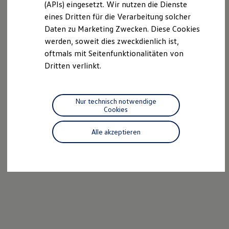
(APIs) eingesetzt. Wir nutzen die Dienste
Motorenöl und Flüssigkeiten
eines Dritten für die Verarbeitung solcher
Räder und Reifen
Pannen- und Unfallhilfe
Daten zu Marketing Zwecken. Diese Cookies
Economy Service
werden, soweit dies zweckdienlich ist,
Volkswagen Teile
oftmals mit Seitenfunktionalitäten von
Zubehör
Modellspezifisches Zubehör
Dritten verlinkt.
Schutz und Pflege
Transport
Entertainment und Elektronik
Individualisieren
Nur technisch notwendige
Wallbox und Ladekabel
Cookies
Digitale Extras
Dienste für Ihr Modell finden
Alle akzeptieren
Volkswagen Apps, Login und Shop
Handy und Fahrzeug verbinden
Updates für Software, Karten und Radio
Über Ihr Auto
Vorgängermodelle
Kundeninformationen
Volkswagen Kundenbetreuung
Warn- und Kontrollleuchten
Assistenzsysteme
Digitale Betriebsanleitung
Live Beratung