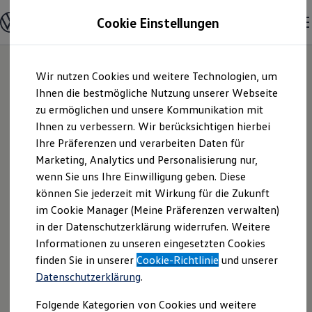
Modelle und Konfigurator
Cookie Einstellungen
Startseite
Konfigurator
Modelle vergleichen
Konfiguration laden
Zum
Zum
Autosuche
Wir nutzen Cookies und weitere Technologien, um
Hauptinhalt
Footer
Elektroautos
springen
springen
Ihnen die bestmögliche Nutzung unserer Webseite
ENERGY Sondermodelle
Nutzfahrzeuge
zu ermöglichen und unsere Kommunikation mit
SUV und CUV
Ihnen zu verbessern. Wir berücksichtigen hierbei
Familienautos
Ihre Präferenzen und verarbeiten Daten für
Kombis
Kompaktwagen
Marketing, Analytics und Personalisierung nur,
Sportwagen
wenn Sie uns Ihre Einwilligung geben. Diese
Schnell verfügbare Fahrzeuge
Angebote und Produkte
können Sie jederzeit mit Wirkung für die Zukunft
Aktuelle Angebote
im Cookie Manager (Meine Präferenzen verwalten)
E-Auto-Förderung
in der Datenschutzerklärung widerrufen. Weitere
Volkswagen Marktplatz
Informationen zu unseren eingesetzten Cookies
Die ENERGY Sondermodelle
Junge Gebrauchtwagen und Gebrauchtwagen
finden Sie in unserer
Cookie-Richtlinie
und unserer
Volkswagen Zertifizierte Gebrauchtwagen
Datenschutzerklärung
.
Elektromobilität bei Gebrauchtwagen
Zubehör- und Serviceangebote
Folgende Kategorien von Cookies und weitere
Saisonangebote