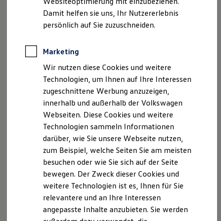
Websiteoptimierung mit einzubeziehen.
Elektrofahrzeugkonzepte
Damit helfen sie uns, Ihr Nutzererlebnis
ID. EVERY1
Reichweite
persönlich auf Sie zuzuschneiden.
Reichweite der ID. Modelle
Reichweite im Winter
Rekuperation
Marketing
Laden
Wir nutzen diese Cookies und weitere
Laden unterwegs
Laden Zuhause
Technologien, um Ihnen auf Ihre Interessen
Ladestationen finden
zugeschnittene Werbung anzuzeigen,
Ladezeitensimulator
innerhalb und außerhalb der Volkswagen
Batterie
Sicherheit
Webseiten. Diese Cookies und weitere
Garantie und Lebensdauer
Technologien sammeln Informationen
Nachhaltigkeit
darüber, wie Sie unsere Webseite nutzen,
Technologie
Kosten und Kauf
zum Beispiel, welche Seiten Sie am meisten
Verbrauchskosten
besuchen oder wie Sie sich auf der Seite
Kaufoptionen
bewegen. Der Zweck dieser Cookies und
E-Auto-Förderung
Software und Konnektivität
weitere Technologien ist es, Ihnen für Sie
Die ID. Software 6
relevantere und an Ihre Interessen
ID. Software Versionen und Updates
angepasste Inhalte anzubieten. Sie werden
Digitale Extras
Schnittstellen zu Ihrem ID.