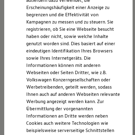
außerdem dazu verwendet, die
Hybridautos
Erscheinungshäufigkeit einer Anzeige zu
Marke und Erlebnis
begrenzen und die Effektivität von
Volkswagen R und R Experience
R-Modelle
Kampagnen zu messen und zu steuern. Sie
R Experience
registrieren, ob Sie eine Webseite besucht
Driving Experience
haben oder nicht, sowie welche Inhalte
Volkswagen entdecken
Werkbesichtigung
genutzt worden sind. Dies basiert auf einer
Factory visit
eindeutigen Identifikation Ihres Browsers
Lifestyle Shop
sowie Ihres Internetgeräts. Die
T-Roc Kollektion
Golf Kollektion
Informationen können mit anderen
ID. Kollektion
Webseiten oder Seiten Dritter, wie z.B.
Volkswagen Kollektion
Volkswagen Konzerngesellschaften oder
R-Kollektion
GTI Kollektion
Werbetreibenden, geteilt werden, sodass
Fußball Drop
Ihnen auch auf anderen Webseiten relevante
we drive football
Werbung angezeigt werden kann. Zur
#wedriveproud
Besitzer und Service
Übermittlung der vorgenannten
myVolkswagen
Informationen an Dritte werden neben
Software Updates
Cookies auch weitere Technologien wie
Service und Ersatzteile
Inspektion und HU/AU
beispielsweise serverseitige Schnittstellen
Reparaturen und Checks