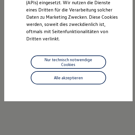
(APIs) eingesetzt. Wir nutzen die Dienste
Motorenöl und Flüssigkeiten
eines Dritten für die Verarbeitung solcher
Räder und Reifen
Pannen- und Unfallhilfe
Daten zu Marketing Zwecken. Diese Cookies
Economy Service
werden, soweit dies zweckdienlich ist,
Volkswagen Teile
oftmals mit Seitenfunktionalitäten von
Zubehör
Modellspezifisches Zubehör
Dritten verlinkt.
Schutz und Pflege
Transport
Entertainment und Elektronik
Individualisieren
Nur technisch notwendige
Wallbox und Ladekabel
Cookies
Digitale Extras
Dienste für Ihr Modell finden
Alle akzeptieren
Volkswagen Apps, Login und Shop
Handy und Fahrzeug verbinden
Updates für Software, Karten und Radio
Über Ihr Auto
Vorgängermodelle
Kundeninformationen
Volkswagen Kundenbetreuung
Warn- und Kontrollleuchten
Assistenzsysteme
Digitale Betriebsanleitung
Live Beratung