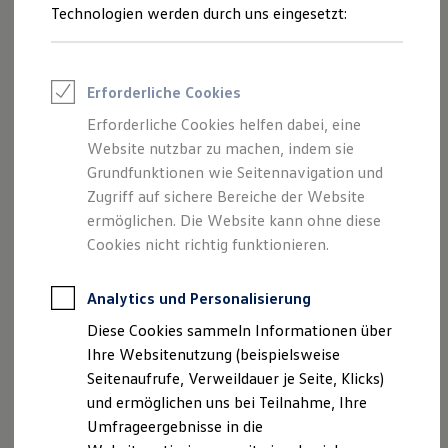
Reifenpakete
Technologien werden durch uns eingesetzt:
Leasing
Leasing-Angebote
Gebrauchtwagen Leasing
Junge Gebrauchtwagen-Leasing
Erforderliche Cookies
Elektroauto Leasing
Kleinwagen-Leasing
Erforderliche Cookies helfen dabei, eine
Leasing ohne Anzahlung
Website nutzbar zu machen, indem sie
Finanzierung
Autokredit mit Schlussrate
Grundfunktionen wie Seitennavigation und
Versicherungen und Garantien
Zugriff auf sichere Bereiche der Website
Kfz-Versicherung
ermöglichen. Die Website kann ohne diese
Restschuldversicherungen
Garantien
Cookies nicht richtig funktionieren.
Wartungsverträge
Geschäftskunden
Professional Class bei Volkswagen
Analytics und Personalisierung
Großkunden
Diese Cookies sammeln Informationen über
Behörden
Direktkunden
Ihre Websitenutzung (beispielsweise
Sonderfahrzeuge
Seitenaufrufe, Verweildauer je Seite, Klicks)
Anpfiff zum Gewinn
und ermöglichen uns bei Teilnahme, Ihre
Elektromobilität
Elektroautos
Umfrageergebnisse in die
ID. Tutorials