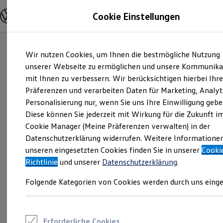
Modelle und Konfigurator
Cookie Einstellungen
Konfigurator
Modelle vergleichen
Konfiguration laden
Zum
Zum
Autosuche
Wir nutzen Cookies, um Ihnen die bestmögliche Nutzung
Hauptinhalt
Footer
Elektroautos
springen
springen
unserer Webseite zu ermöglichen und unsere Kommunika
ENERGY Sondermodelle
Nutzfahrzeuge
mit Ihnen zu verbessern. Wir berücksichtigen hierbei Ihr
SUV und CUV
Präferenzen und verarbeiten Daten für Marketing, Analyt
Familienautos
Personalisierung nur, wenn Sie uns Ihre Einwilligung gebe
Kombis
Kompaktwagen
Diese können Sie jederzeit mit Wirkung für die Zukunft i
Sportwagen
Cookie Manager (Meine Präferenzen verwalten) in der
Schnell verfügbare Fahrzeuge
Angebote und Produkte
Datenschutzerklärung widerrufen. Weitere Informatione
Aktuelle Angebote
unseren eingesetzten Cookies finden Sie in unserer
Cooki
E-Auto-Förderung
Richtlinie
und unserer
Datenschutzerklärung
.
Volkswagen Marktplatz
Die ENERGY Sondermodelle
Folgende Kategorien von Cookies werden durch uns einge
Junge Gebrauchtwagen und Gebrauchtwagen
Volkswagen Zertifizierte Gebrauchtwagen
Elektromobilität bei Gebrauchtwagen
Zubehör- und Serviceangebote
Saisonangebote
Erforderliche Cookies