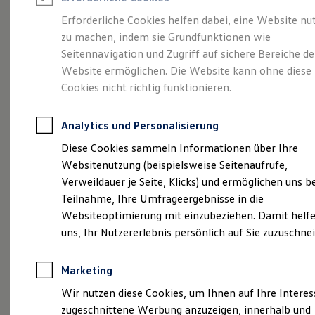
Reifenpakete
Leasing
Erforderliche Cookies helfen dabei, eine Website nu
Leasing-Angebote
zu machen, indem sie Grundfunktionen wie
Eine Spur Extra.
Der
Gebrauchtwagen Leasing
Seitennavigation und Zugriff auf sichere Bereiche de
Junge Gebrauchtwagen-Leasing
Elektroauto Leasing
Website ermöglichen. Die Website kann ohne diese
neue vollelektrische
Kleinwagen-Leasing
Cookies nicht richtig funktionieren.
Leasing ohne Anzahlung
ID. Polo
Finanzierung
Autokredit mit Schlussrate
Analytics und Personalisierung
Versicherungen und Garantien
Kfz-Versicherung
Diese Cookies sammeln Informationen über Ihre
Restschuldversicherungen
Websitenutzung (beispielsweise Seitenaufrufe,
Garantien
Verweildauer je Seite, Klicks) und ermöglichen uns b
Wartungsverträge
Geschäftskunden
Teilnahme, Ihre Umfrageergebnisse in die
Professional Class bei Volkswagen
Websiteoptimierung mit einzubeziehen. Damit helfe
Großkunden
uns, Ihr Nutzererlebnis persönlich auf Sie zuzuschne
Behörden
Direktkunden
Sonderfahrzeuge
(
Impressum & Rechtliches
)
Marketing
Anpfiff zum Gewinn
Elektromobilität
Wir nutzen diese Cookies, um Ihnen auf Ihre Intere
Elektroautos
zugeschnittene Werbung anzuzeigen, innerhalb und
ID. Tutorials