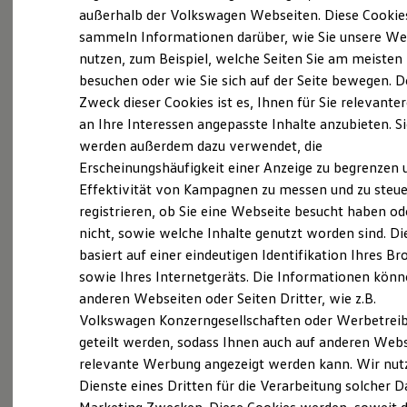
Elektrofahrzeugkonzepte
außerhalb der Volkswagen Webseiten. Diese Cookie
ID. EVERY1
sammeln Informationen darüber, wie Sie unsere We
Reichweite
Probefahrt vereinbaren
nutzen, zum Beispiel, welche Seiten Sie am meisten
Reichweite der ID. Modelle
Reichweite im Winter
besuchen oder wie Sie sich auf der Seite bewegen. D
Rekuperation
Zweck dieser Cookies ist es, Ihnen für Sie relevante
Laden
an Ihre Interessen angepasste Inhalte anzubieten. S
Laden unterwegs
Laden Zuhause
werden außerdem dazu verwendet, die
Fahrzeugangebot anfordern
Ladestationen finden
Erscheinungshäufigkeit einer Anzeige zu begrenzen 
Ladezeitensimulator
Effektivität von Kampagnen zu messen und zu steue
Batterie
Sicherheit
registrieren, ob Sie eine Webseite besucht haben od
Garantie und Lebensdauer
nicht, sowie welche Inhalte genutzt worden sind. Di
Nachhaltigkeit
Servicetermin buchen
basiert auf einer eindeutigen Identifikation Ihres B
Technologie
Kosten und Kauf
sowie Ihres Internetgeräts. Die Informationen kön
Verbrauchskosten
anderen Webseiten oder Seiten Dritter, wie z.B.
Kaufoptionen
Volkswagen Konzerngesellschaften oder Werbetrei
E-Auto-Förderung
Software und Konnektivität
geteilt werden, sodass Ihnen auch auf anderen Web
Serviceanfrage stellen
Die ID. Software 6
relevante Werbung angezeigt werden kann. Wir nut
ID. Software Versionen und Updates
Dienste eines Dritten für die Verarbeitung solcher D
Digitale Extras
Schnittstellen zu Ihrem ID.