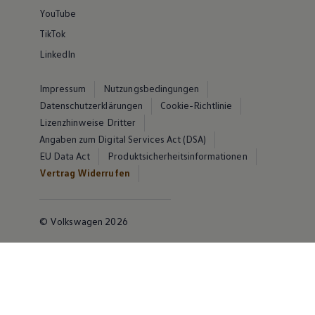
YouTube
TikTok
LinkedIn
Impressum
Nutzungsbedingungen
Datenschutzerklärungen
Cookie-Richtlinie
Lizenzhinweise Dritter
Angaben zum Digital Services Act (DSA)
EU Data Act
Produktsicherheitsinformationen
Vertrag Widerrufen
© Volkswagen 2026
Disclaimer von Volkswagen AG
Die in dieser Darstellung gezeigten Fahrzeuge und