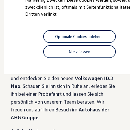
Marketing Zwecken. Diese Cookies werden, soweit d
Hybridautos
zweckdienlich ist, oftmals mit Seitenfunktionalität
Marke und Erlebnis
Dritten verlinkt.
Volkswagen R und R Experience
Serviceanfrage stellen
R-Modelle
R Experience
Driving Experience
Volkswagen entdecken
Optionale Cookies ablehnen
Werkbesichtigung
Markteinführung des neuen
Factory visit
Lifestyle Shop
Alle zulassen
ID.3
Neo am 17.07.2026
T-Roc Kollektion
Golf Kollektion
ID. Kollektion
Besuchen Sie uns am
17. Juli von 9 bis 18 Uhr
Volkswagen Kollektion
R-Kollektion
und entdecken Sie den neuen
Volkswagen
ID.3
GTI Kollektion
Neo
. Schauen Sie ihn sich in Ruhe an, erleben Sie
Fußball Drop
we drive football
ihn bei einer Probefahrt und lassen Sie sich
#wedriveproud
persönlich von unserem Team beraten. Wir
Besitzer und Service
myVolkswagen
freuen uns auf Ihren Besuch im
Autohaus der
Software Updates
AHG Gruppe
.
Service und Ersatzteile
Inspektion und HU/AU
Reparaturen und Checks