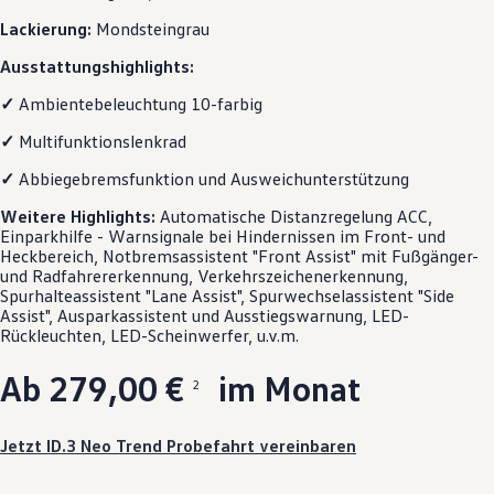
Magazin
Lackierung:
Mondsteingrau
Lifestyle
Transport
Ausstattungshighlights:
Familie
Elektromobilität
✓
Ambientebeleuchtung 10-farbig
Volkswagen R
Pannen- und Unfallhilfe
✓
Multifunktionslenkrad
Volkswagen Kundenbetreuung
✓
Abbiegebremsfunktion und Ausweichunterstützung
Weitere
Highlights
:
Automatische Distanzregelung ACC,
Einparkhilfe - Warnsignale bei Hindernissen im Front- und
Heckbereich, Notbremsassistent "Front Assist" mit Fußgänger-
und Radfahrererkennung, Verkehrszeichenerkennung,
Spurhalteassistent "Lane Assist", Spurwechselassistent "Side
Assist", Ausparkassistent und Ausstiegswarnung, LED-
Rückleuchten, LED-Scheinwerfer, u.v.m.
Ab 279,00 €
im Monat
2
Jetzt ID.3 Neo Trend Probefahrt vereinbaren