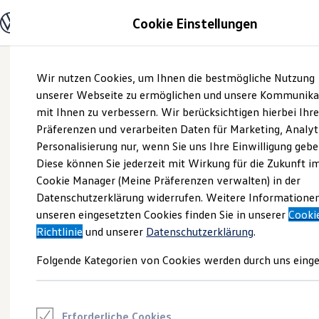
Modelle und Konfigurator
Cookie Einstellungen
Konfigurator
Modelle vergleichen
Konfiguration laden
Zum
Zum
Autosuche
Wir nutzen Cookies, um Ihnen die bestmögliche Nutzung
Hauptinhalt
Footer
Elektroautos
springen
springen
unserer Webseite zu ermöglichen und unsere Kommunika
ENERGY Sondermodelle
Nutzfahrzeuge
mit Ihnen zu verbessern. Wir berücksichtigen hierbei Ihr
SUV und CUV
Präferenzen und verarbeiten Daten für Marketing, Analyt
Familienautos
Personalisierung nur, wenn Sie uns Ihre Einwilligung gebe
Kombis
Kompaktwagen
Diese können Sie jederzeit mit Wirkung für die Zukunft i
Sportwagen
Cookie Manager (Meine Präferenzen verwalten) in der
Schnell verfügbare Fahrzeuge
Angebote und Produkte
Datenschutzerklärung widerrufen. Weitere Informatione
Aktuelle Angebote
unseren eingesetzten Cookies finden Sie in unserer
Cooki
E-Auto-Förderung
Richtlinie
und unserer
Datenschutzerklärung
.
Volkswagen Marktplatz
Die ENERGY Sondermodelle
Folgende Kategorien von Cookies werden durch uns einge
Junge Gebrauchtwagen und Gebrauchtwagen
Volkswagen Zertifizierte Gebrauchtwagen
Elektromobilität bei Gebrauchtwagen
Zubehör- und Serviceangebote
Saisonangebote
Erforderliche Cookies