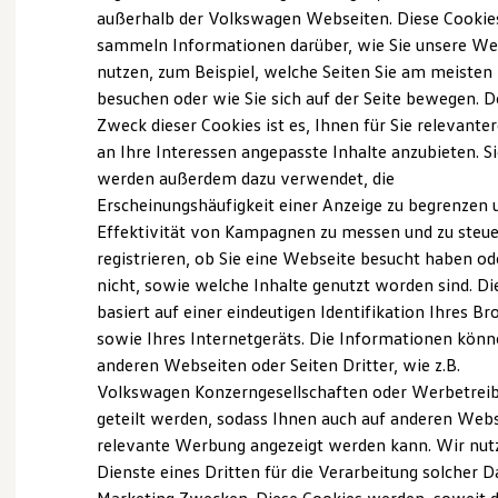
Elektrofahrzeugkonzepte
außerhalb der Volkswagen Webseiten. Diese Cookie
ID. EVERY1
sammeln Informationen darüber, wie Sie unsere We
Reichweite
(
Impressum & Rechtliches
)
nutzen, zum Beispiel, welche Seiten Sie am meisten
Reichweite der ID. Modelle
Reichweite im Winter
besuchen oder wie Sie sich auf der Seite bewegen. D
Rekuperation
Zweck dieser Cookies ist es, Ihnen für Sie relevante
Laden
an Ihre Interessen angepasste Inhalte anzubieten. S
Laden unterwegs
Laden Zuhause
werden außerdem dazu verwendet, die
Ladestationen finden
Probefahrt vereinbaren
Erscheinungshäufigkeit einer Anzeige zu begrenzen 
Ladezeitensimulator
Effektivität von Kampagnen zu messen und zu steue
Batterie
Sicherheit
registrieren, ob Sie eine Webseite besucht haben od
Garantie und Lebensdauer
nicht, sowie welche Inhalte genutzt worden sind. Di
Nachhaltigkeit
basiert auf einer eindeutigen Identifikation Ihres B
Technologie
Fahrzeugangebot anfordern
Kosten und Kauf
sowie Ihres Internetgeräts. Die Informationen kön
Verbrauchskosten
anderen Webseiten oder Seiten Dritter, wie z.B.
Kaufoptionen
Volkswagen Konzerngesellschaften oder Werbetrei
E-Auto-Förderung
Software und Konnektivität
geteilt werden, sodass Ihnen auch auf anderen Web
Die ID. Software 6
Servicetermin buchen
relevante Werbung angezeigt werden kann. Wir nut
ID. Software Versionen und Updates
Dienste eines Dritten für die Verarbeitung solcher D
Digitale Extras
Schnittstellen zu Ihrem ID.