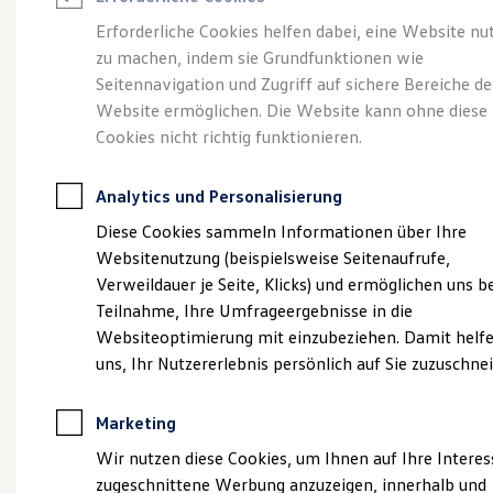
Reifenpakete
Leasing
Erforderliche Cookies helfen dabei, eine Website nu
Leasing-Angebote
zu machen, indem sie Grundfunktionen wie
Gebrauchtwagen Leasing
So geht neu.
Der
Seitennavigation und Zugriff auf sichere Bereiche de
Junge Gebrauchtwagen-Leasing
Elektroauto Leasing
Website ermöglichen. Die Website kann ohne diese
Kleinwagen-Leasing
neue ID.3 Neo.
Cookies nicht richtig funktionieren.
Leasing ohne Anzahlung
Finanzierung
Autokredit mit Schlussrate
Analytics und Personalisierung
Versicherungen und Garantien
Kfz-Versicherung
Diese Cookies sammeln Informationen über Ihre
Restschuldversicherungen
Websitenutzung (beispielsweise Seitenaufrufe,
Garantien
Verweildauer je Seite, Klicks) und ermöglichen uns b
Wartungsverträge
Geschäftskunden
Teilnahme, Ihre Umfrageergebnisse in die
Professional Class bei Volkswagen
Websiteoptimierung mit einzubeziehen. Damit helfe
Großkunden
uns, Ihr Nutzererlebnis persönlich auf Sie zuzuschne
Behörden
Direktkunden
Sonderfahrzeuge
Marketing
Anpfiff zum Gewinn
Elektromobilität
Wir nutzen diese Cookies, um Ihnen auf Ihre Intere
Elektroautos
zugeschnittene Werbung anzuzeigen, innerhalb und
ID. Tutorials