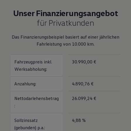
Magazin
Lifestyle
Unser Finanzierungsangebot
Transport
für Privatkunden
Familie
Elektromobilität
Volkswagen R
Pannen- und Unfallhilfe
Das Finanzierungsbeispiel basiert auf einer jährlichen
Volkswagen Kundenbetreuung
Fahrleistung von 10.000 km.
Fahrzeugpreis inkl.
30.990,00 €
Werksabholung:
Anzahlung:
4.890,76 €
Nettodarlehensbetrag
26.099,24 €
:
Sollzinssatz
4,88 %
(gebunden) p.a.: