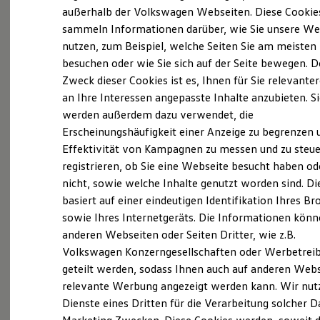
Elektrofahrzeugkonzepte
außerhalb der Volkswagen Webseiten. Diese Cookie
ID. EVERY1
sammeln Informationen darüber, wie Sie unsere We
Reichweite
(
Impressum & Rechtliches
)
nutzen, zum Beispiel, welche Seiten Sie am meisten
Reichweite der ID. Modelle
Reichweite im Winter
besuchen oder wie Sie sich auf der Seite bewegen. D
Rekuperation
Zweck dieser Cookies ist es, Ihnen für Sie relevante
Laden
Markteinführung des neuen
an Ihre Interessen angepasste Inhalte anzubieten. S
Laden unterwegs
Laden Zuhause
ID.3
Neo am 17.07.2026
werden außerdem dazu verwendet, die
Ladestationen finden
Erscheinungshäufigkeit einer Anzeige zu begrenzen 
Ladezeitensimulator
Effektivität von Kampagnen zu messen und zu steue
Batterie
Besuchen Sie uns am
17. Juli von 9 bis 18 Uhr
Sicherheit
registrieren, ob Sie eine Webseite besucht haben od
und entdecken Sie den neuen
Volkswagen
ID.3
Garantie und Lebensdauer
nicht, sowie welche Inhalte genutzt worden sind. Di
Nachhaltigkeit
Neo
. Schauen Sie ihn sich in Ruhe an, erleben Sie
basiert auf einer eindeutigen Identifikation Ihres B
Technologie
ihn bei einer Probefahrt und lassen Sie sich
Kosten und Kauf
sowie Ihres Internetgeräts. Die Informationen kön
Verbrauchskosten
persönlich von unserem Team beraten. Wir
anderen Webseiten oder Seiten Dritter, wie z.B.
Kaufoptionen
freuen uns auf Ihren Besuch im
Autohaus der
Volkswagen Konzerngesellschaften oder Werbetrei
E-Auto-Förderung
Software und Konnektivität
AHG Gruppe
.
geteilt werden, sodass Ihnen auch auf anderen Web
Die ID. Software 6
relevante Werbung angezeigt werden kann. Wir nut
ID. Software Versionen und Updates
Auf der Karte anzeigen
Dienste eines Dritten für die Verarbeitung solcher D
Digitale Extras
Schnittstellen zu Ihrem ID.