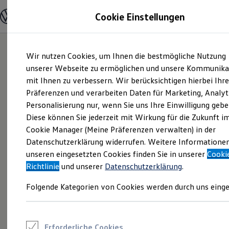
Modelle und Konfigurator
Cookie Einstellungen
Konfigurator
Modelle vergleichen
Konfiguration laden
Zum
Zum
Autosuche
Wir nutzen Cookies, um Ihnen die bestmögliche Nutzung
Hauptinhalt
Footer
Elektroautos
springen
springen
unserer Webseite zu ermöglichen und unsere Kommunika
ENERGY Sondermodelle
Nutzfahrzeuge
mit Ihnen zu verbessern. Wir berücksichtigen hierbei Ihr
SUV und CUV
Präferenzen und verarbeiten Daten für Marketing, Analyt
Familienautos
Personalisierung nur, wenn Sie uns Ihre Einwilligung gebe
Kombis
Kompaktwagen
Diese können Sie jederzeit mit Wirkung für die Zukunft i
Sportwagen
Cookie Manager (Meine Präferenzen verwalten) in der
Schnell verfügbare Fahrzeuge
Angebote und Produkte
Datenschutzerklärung widerrufen. Weitere Informatione
Aktuelle Angebote
unseren eingesetzten Cookies finden Sie in unserer
Cooki
E-Auto-Förderung
Richtlinie
und unserer
Datenschutzerklärung
.
Volkswagen Marktplatz
Die ENERGY Sondermodelle
Folgende Kategorien von Cookies werden durch uns einge
Junge Gebrauchtwagen und Gebrauchtwagen
Volkswagen Zertifizierte Gebrauchtwagen
Elektromobilität bei Gebrauchtwagen
Zubehör- und Serviceangebote
Saisonangebote
Erforderliche Cookies