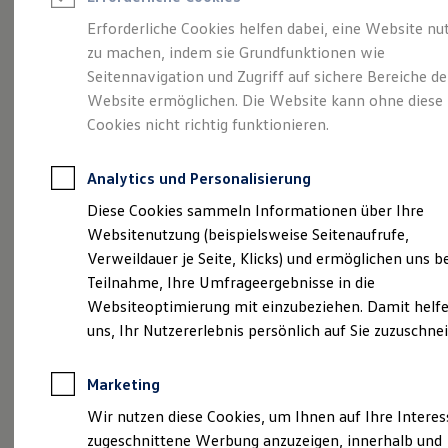
Reifenpakete
Leasing
Erforderliche Cookies helfen dabei, eine Website nu
Leasing-Angebote
zu machen, indem sie Grundfunktionen wie
Gebrauchtwagen Leasing
So geht neu.
Der
Seitennavigation und Zugriff auf sichere Bereiche de
Junge Gebrauchtwagen-Leasing
Elektroauto Leasing
Website ermöglichen. Die Website kann ohne diese
Kleinwagen-Leasing
neue ID.3 Neo.
Cookies nicht richtig funktionieren.
Leasing ohne Anzahlung
Finanzierung
Autokredit mit Schlussrate
Analytics und Personalisierung
Versicherungen und Garantien
Kfz-Versicherung
Diese Cookies sammeln Informationen über Ihre
Restschuldversicherungen
Websitenutzung (beispielsweise Seitenaufrufe,
Garantien
Verweildauer je Seite, Klicks) und ermöglichen uns b
Wartungsverträge
Geschäftskunden
Teilnahme, Ihre Umfrageergebnisse in die
Professional Class bei Volkswagen
Websiteoptimierung mit einzubeziehen. Damit helfe
Großkunden
uns, Ihr Nutzererlebnis persönlich auf Sie zuzuschne
Behörden
Direktkunden
Sonderfahrzeuge
Marketing
Anpfiff zum Gewinn
Elektromobilität
Wir nutzen diese Cookies, um Ihnen auf Ihre Intere
Elektroautos
zugeschnittene Werbung anzuzeigen, innerhalb und
ID. Tutorials