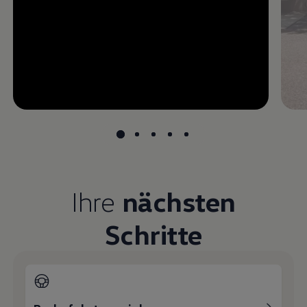
--:--
undefined, --:--
Ihre
nächsten
Schritte