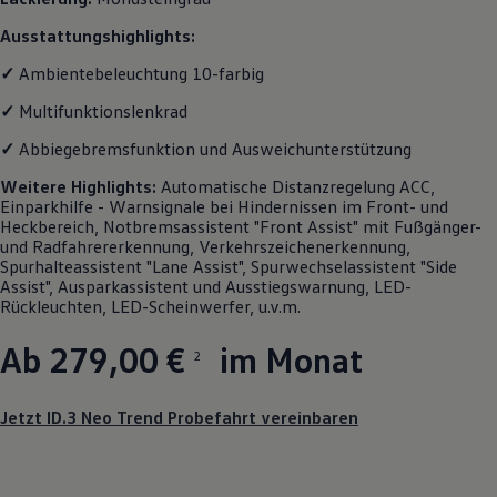
Motorenöl und Flüssigkeiten
Ausstattungshighlights:
Räder und Reifen
Pannen- und Unfallhilfe
✓
Ambientebeleuchtung 10-farbig
Economy Service
Volkswagen Teile
✓
Multifunktionslenkrad
Zubehör
Modellspezifisches Zubehör
✓
Abbiegebremsfunktion und Ausweichunterstützung
Schutz und Pflege
Transport
Weitere
Highlights
:
Automatische Distanzregelung ACC,
Entertainment und Elektronik
Einparkhilfe - Warnsignale bei Hindernissen im Front- und
Individualisieren
Heckbereich, Notbremsassistent "Front Assist" mit Fußgänger-
Wallbox und Ladekabel
und Radfahrererkennung, Verkehrszeichenerkennung,
Digitale Extras
Spurhalteassistent "Lane Assist", Spurwechselassistent "Side
Dienste für Ihr Modell finden
Assist", Ausparkassistent und Ausstiegswarnung, LED-
Volkswagen Apps, Login und Shop
Rückleuchten, LED-Scheinwerfer, u.v.m.
Handy und Fahrzeug verbinden
Updates für Software, Karten und Radio
Ab 279,00 €
im Monat
Über Ihr Auto
2
Vorgängermodelle
Kundeninformationen
Volkswagen Kundenbetreuung
Jetzt ID.3 Neo Trend Probefahrt vereinbaren
Warn- und Kontrollleuchten
Assistenzsysteme
Digitale Betriebsanleitung
Live Beratung