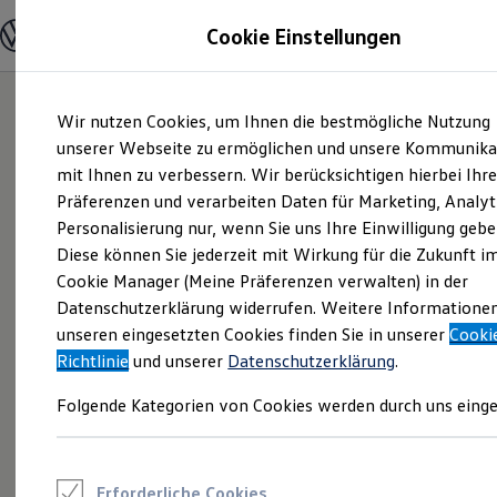
Modelle und Konfigurator
Cookie Einstellungen
Konfigurator
Modelle vergleichen
Konfiguration laden
Zum
Zum
Autosuche
Wir nutzen Cookies, um Ihnen die bestmögliche Nutzung
Hauptinhalt
Footer
Elektroautos
springen
springen
unserer Webseite zu ermöglichen und unsere Kommunika
ENERGY Sondermodelle
Nutzfahrzeuge
mit Ihnen zu verbessern. Wir berücksichtigen hierbei Ihr
SUV und CUV
Präferenzen und verarbeiten Daten für Marketing, Analyt
Familienautos
Personalisierung nur, wenn Sie uns Ihre Einwilligung gebe
Kombis
Kompaktwagen
Diese können Sie jederzeit mit Wirkung für die Zukunft i
Sportwagen
Cookie Manager (Meine Präferenzen verwalten) in der
Schnell verfügbare Fahrzeuge
Angebote und Produkte
Datenschutzerklärung widerrufen. Weitere Informatione
Aktuelle Angebote
unseren eingesetzten Cookies finden Sie in unserer
Cooki
E-Auto-Förderung
Richtlinie
und unserer
Datenschutzerklärung
.
Volkswagen Marktplatz
Die ENERGY Sondermodelle
Folgende Kategorien von Cookies werden durch uns einge
Junge Gebrauchtwagen und Gebrauchtwagen
Volkswagen Zertifizierte Gebrauchtwagen
Elektromobilität bei Gebrauchtwagen
Zubehör- und Serviceangebote
Saisonangebote
Erforderliche Cookies