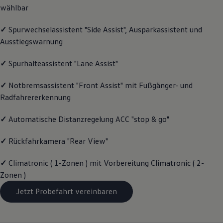
wählbar
Magazin
Lifestyle
Transport
✓
Spurwechselassistent "Side Assist", Ausparkassistent und
Familie
Ausstiegswarnung
Elektromobilität
Volkswagen R
Pannen- und Unfallhilfe
✓
Spurhalteassistent "Lane Assist"
Volkswagen Kundenbetreuung
✓
Notbremsassistent "Front Assist" mit Fußgänger- und
Radfahrererkennung
✓
Automatische Distanzregelung ACC "stop & go"
✓
Rückfahrkamera "Rear View"
✓
Climatronic ( 1-Zonen ) mit Vorbereitung Climatronic ( 2-
Zonen )
Jetzt Probefahrt vereinbaren