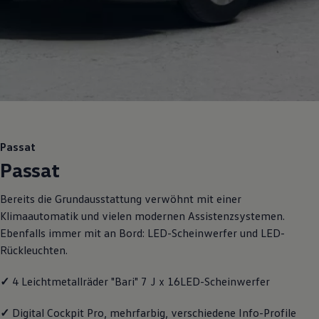
Motorenöl und Flüssigkeiten
Räder und Reifen
Pannen- und Unfallhilfe
Economy Service
Volkswagen Teile
Zubehör
Modellspezifisches Zubehör
Schutz und Pflege
Transport
Entertainment und Elektronik
Individualisieren
Passat
Wallbox und Ladekabel
Passat
Digitale Extras
Dienste für Ihr Modell finden
Volkswagen Apps, Login und Shop
Bereits die Grundausstattung verwöhnt mit einer
Handy und Fahrzeug verbinden
Klimaautomatik und vielen modernen Assistenzsystemen.
Updates für Software, Karten und Radio
Über Ihr Auto
Ebenfalls immer mit an Bord: LED-Scheinwerfer und LED-
Vorgängermodelle
Rückleuchten.
Kundeninformationen
Volkswagen Kundenbetreuung
Warn- und Kontrollleuchten
✓
4 Leichtmetallräder "Bari" 7 J x 16LED-Scheinwerfer
Assistenzsysteme
Digitale Betriebsanleitung
✓
Digital Cockpit Pro, mehrfarbig, verschiedene Info-Profile
Live Beratung