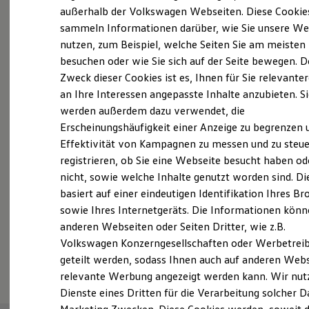
Elektrofahrzeugkonzepte
außerhalb der Volkswagen Webseiten. Diese Cookie
Probefahrt vereinbaren
ID. EVERY1
sammeln Informationen darüber, wie Sie unsere We
Reichweite
nutzen, zum Beispiel, welche Seiten Sie am meisten
Reichweite der ID. Modelle
Reichweite im Winter
besuchen oder wie Sie sich auf der Seite bewegen. D
Rekuperation
Zweck dieser Cookies ist es, Ihnen für Sie relevante
Laden
an Ihre Interessen angepasste Inhalte anzubieten. S
Fahrzeugangebot anfordern
Laden unterwegs
Laden Zuhause
werden außerdem dazu verwendet, die
Ladestationen finden
Erscheinungshäufigkeit einer Anzeige zu begrenzen 
Ladezeitensimulator
Effektivität von Kampagnen zu messen und zu steue
Batterie
Sicherheit
registrieren, ob Sie eine Webseite besucht haben od
Garantie und Lebensdauer
Servicetermin buchen
nicht, sowie welche Inhalte genutzt worden sind. Di
Nachhaltigkeit
basiert auf einer eindeutigen Identifikation Ihres B
Technologie
Kosten und Kauf
sowie Ihres Internetgeräts. Die Informationen kön
Verbrauchskosten
anderen Webseiten oder Seiten Dritter, wie z.B.
Kaufoptionen
Volkswagen Konzerngesellschaften oder Werbetrei
E-Auto-Förderung
Serviceanfrage stellen
Software und Konnektivität
geteilt werden, sodass Ihnen auch auf anderen Web
Die ID. Software 6
relevante Werbung angezeigt werden kann. Wir nut
ID. Software Versionen und Updates
Dienste eines Dritten für die Verarbeitung solcher D
Digitale Extras
Schnittstellen zu Ihrem ID.