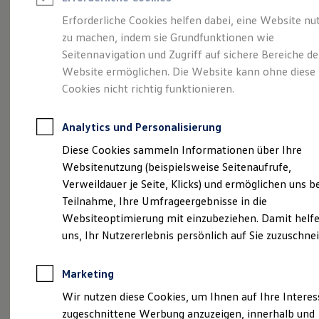
Reifenpakete
Leasing
Erforderliche Cookies helfen dabei, eine Website nu
Leasing-Angebote
zu machen, indem sie Grundfunktionen wie
Eleganzschön
Gebrauchtwagen Leasing
Seitennavigation und Zugriff auf sichere Bereiche de
Junge Gebrauchtwagen-Leasing
Elektroauto Leasing
Website ermöglichen. Die Website kann ohne diese
großartig.
Der Passat.
Kleinwagen-Leasing
Cookies nicht richtig funktionieren.
Leasing ohne Anzahlung
Finanzierung
Autokredit mit Schlussrate
Analytics und Personalisierung
Versicherungen und Garantien
Kfz-Versicherung
Diese Cookies sammeln Informationen über Ihre
Restschuldversicherungen
Websitenutzung (beispielsweise Seitenaufrufe,
Garantien
Verweildauer je Seite, Klicks) und ermöglichen uns b
Wartungsverträge
Geschäftskunden
Teilnahme, Ihre Umfrageergebnisse in die
Professional Class bei Volkswagen
Websiteoptimierung mit einzubeziehen. Damit helfe
Großkunden
uns, Ihr Nutzererlebnis persönlich auf Sie zuzuschne
Behörden
(
Impressum & Rechtliches
)
Direktkunden
Sonderfahrzeuge
Marketing
Anpfiff zum Gewinn
Elektromobilität
Wir nutzen diese Cookies, um Ihnen auf Ihre Intere
Elektroautos
zugeschnittene Werbung anzuzeigen, innerhalb und
ID. Tutorials