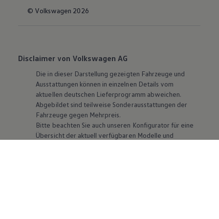
© Volkswagen 2026
Disclaimer von Volkswagen AG
Die in dieser Darstellung gezeigten Fahrzeuge und
Ausstattungen können in einzelnen Details vom
aktuellen deutschen Lieferprogramm abweichen.
Abgebildet sind teilweise Sonderausstattungen der
Fahrzeuge gegen Mehrpreis.
Bitte beachten Sie auch unseren Konfigurator für eine
Übersicht der aktuell verfügbaren Modelle und
Ausstattungen.
Die angegebenen Verbrauchs- und Emissionswerte
beziehen sich nicht auf ein einzelnes Fahrzeug und sind
nicht Bestandteil des Angebots, sondern dienen allein
Vergleichszwecken zwischen den verschiedenen
Fahrzeugtypen. Zusatzausstattungen und
Zubehör
(Anbauteile, Reifenformat usw.) können relevante