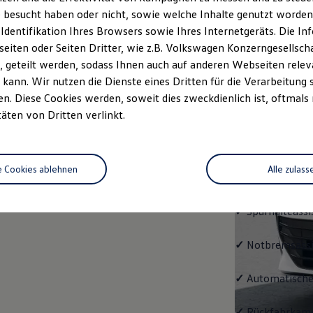
Passat
 besucht haben oder nicht, sowie welche Inhalte genutzt worden s
 Identifikation Ihres Browsers sowie Ihres Internetgeräts. Die 
Bereits die Gru
iten oder Seiten Dritter, wie z.B. Volkswagen Konzerngesellsch
modernen Assis
 geteilt werden, sodass Ihnen auch auf anderen Webseiten rel
und LED-Rückle
kann. Wir nutzen die Dienste eines Dritten für die Verarbeitung 
. Diese Cookies werden, soweit dies zweckdienlich ist, oftmals
✓
4 Leichtmetal
täten von Dritten verlinkt.
✓
Digital Cockp
e Cookies ablehnen
Alle zulass
✓
Spurwechselas
✓
Spurhalteassi
✓
Notbremsassi
✓
Automatische
✓
Rückfahrkame