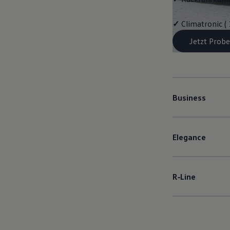
✓
Climatronic (
Jetzt Probe
Business
Elegance
R‑Line