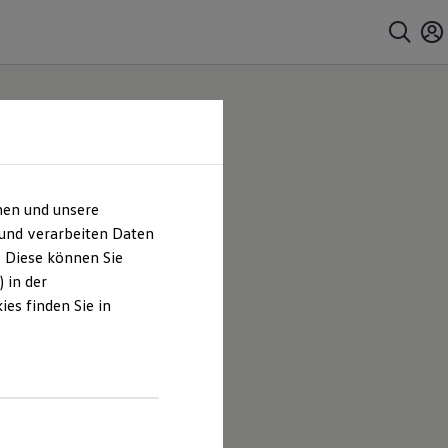
hen und unsere
 und verarbeiten Daten
. Diese können Sie
 in der
es finden Sie in