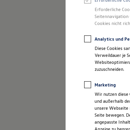
Erforderliche Co
Reifenpakete
Leasing
Erforderliche Coo
Leasing-Angebote
Seitennavigation 
Gebrauchtwagen Leasing
Cookies nicht rich
Junge Gebrauchtwagen-Leasing
Elektroauto Leasing
(
Impressum & Rechtliches
)
Kleinwagen-Leasing
Analytics und Pe
Leasing ohne Anzahlung
Finanzierung
Diese Cookies sa
Autokredit mit Schlussrate
Versicherungen und Garantien
Verweildauer je S
Kfz-Versicherung
Websiteoptimierun
Restschuldversicherungen
zuzuschneiden.
Garantien
Wartungsverträge
Geschäftskunden
Marketing
Professional Class bei Volkswagen
Großkunden
Wir nutzen diese 
Behörden
und außerhalb de
Direktkunden
Sonderfahrzeuge
unsere Webseite n
Anpfiff zum Gewinn
Seite bewegen. De
Elektromobilität
angepasste Inhalt
Elektroautos
ID. Tutorials
Anzeige zu begren