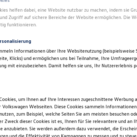
okies
kies helfen dabei, eine Website nutzbar zu machen, indem sie G
und Zugriff auf sichere Bereiche der Website ermöglichen. Die W
tig funktionieren.
rsonalisierung
mmeln Informationen über Ihre Websitenutzung (beispielsweise S
eite, Klicks) und ermöglichen uns bei Teilnahme, Ihre Umfrageerge
g mit einzubeziehen. Damit helfen sie uns, Ihr Nutzererlebnis pe
Cookies, um Ihnen auf Ihre Interessen zugeschnittene Werbung a
r Volkswagen Webseiten. Diese Cookies sammeln Informationen 
utzen, zum Beispiel, welche Seiten Sie am meisten besuchen oder
r Zweck dieser Cookies ist es, Ihnen für Sie relevantere und an I
e anzubieten. Sie werden außerdem dazu verwendet, die Erschein
Passat
zen und die Effektivität von Kampagnen zu messen und zu steuern