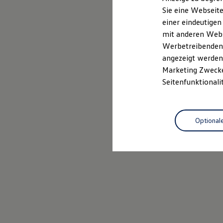
Elektrofahrzeugkonzepte
Sie eine Webseite
ID. EVERY1
einer eindeutigen
Reichweite
Reichweite der ID. Modelle
mit anderen Webse
Reichweite im Winter
Werbetreibenden,
Rekuperation
angezeigt werden 
Laden
Laden unterwegs
Marketing Zwecken
Laden Zuhause
Seitenfunktionali
Ladestationen finden
Ladezeitensimulator
Batterie
Sicherheit
Optional
Garantie und Lebensdauer
Nachhaltigkeit
Technologie
Kosten und Kauf
Verbrauchskosten
Kaufoptionen
E-Auto-Förderung
Software und Konnektivität
Die ID. Software 6
ID. Software Versionen und Updates
Digitale Extras
Schnittstellen zu Ihrem ID.