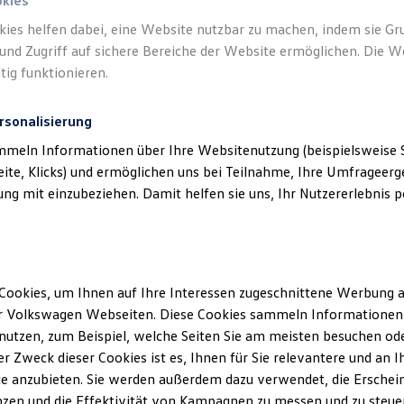
okies
kies helfen dabei, eine Website nutzbar zu machen, indem sie G
und Zugriff auf sichere Bereiche der Website ermöglichen. Die W
tig funktionieren.
rsonalisierung
mmeln Informationen über Ihre Websitenutzung (beispielsweise S
eite, Klicks) und ermöglichen uns bei Teilnahme, Ihre Umfrageerge
g mit einzubeziehen. Damit helfen sie uns, Ihr Nutzererlebnis pe
Cookies, um Ihnen auf Ihre Interessen zugeschnittene Werbung a
r Volkswagen Webseiten. Diese Cookies sammeln Informationen 
utzen, zum Beispiel, welche Seiten Sie am meisten besuchen oder
r Zweck dieser Cookies ist es, Ihnen für Sie relevantere und an I
e anzubieten. Sie werden außerdem dazu verwendet, die Erschein
ENERGY
zen und die Effektivität von Kampagnen zu messen und zu steuern