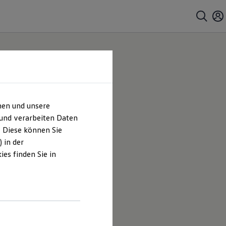
hen und unsere
 und verarbeiten Daten
. Diese können Sie
 in der
es finden Sie in