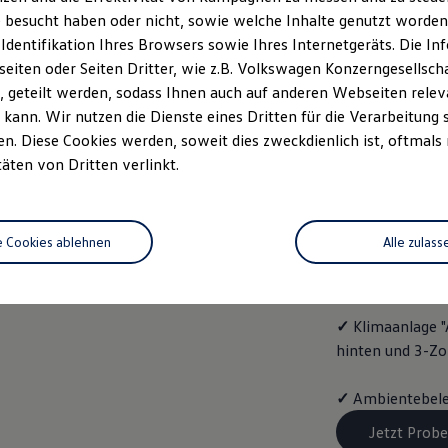
ENERG
 besucht haben oder nicht, sowie welche Inhalte genutzt worden s
 Identifikation Ihres Browsers sowie Ihres Internetgeräts. Die 
Mit dem
Golf
Va
iten oder Seiten Dritter, wie z.B. Volkswagen Konzerngesellsch
folgende Aussta
 geteilt werden, sodass Ihnen auch auf anderen Webseiten rel
kann. Wir nutzen die Dienste eines Dritten für die Verarbeitung 
✓
Vordersitze b
. Diese Cookies werden, soweit dies zweckdienlich ist, oftmals
täten von Dritten verlinkt.
✓
Spurwechselas
✓
Infotainment-
e Cookies ablehnen
Alle zulass
✓
4 Leichtmetal
✓
Klimaanlage "
hinten und 3-Z
✓
Ambientebele
Jetzt Probe