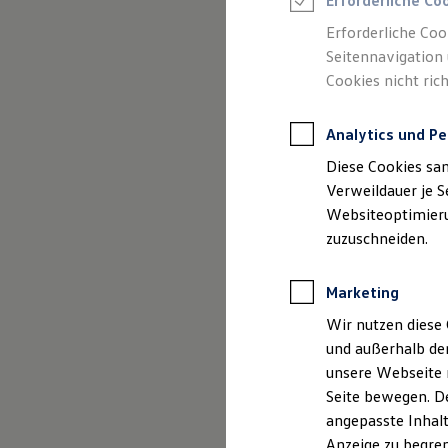
Erforderliche Co
Reifenpakete
Leasing
Erforderliche Coo
Leasing-Angebote
Seitennavigation 
Gebrauchtwagen Leasing
Cookies nicht rich
Junge Gebrauchtwagen-Leasing
(
Impressum & Rechtliches
)
Elektroauto Leasing
Kleinwagen-Leasing
Analytics und Pe
Leasing ohne Anzahlung
Finanzierung
Diese Cookies sa
Autokredit mit Schlussrate
Versicherungen und Garantien
Verweildauer je S
Kfz-Versicherung
Websiteoptimierun
Restschuldversicherungen
zuzuschneiden.
Garantien
Wartungsverträge
Geschäftskunden
Marketing
Professional Class bei Volkswagen
Großkunden
Wir nutzen diese 
Behörden
und außerhalb de
Direktkunden
Sonderfahrzeuge
unsere Webseite n
Anpfiff zum Gewinn
Seite bewegen. De
Elektromobilität
angepasste Inhalt
Elektroautos
ID. Tutorials
Anzeige zu begren