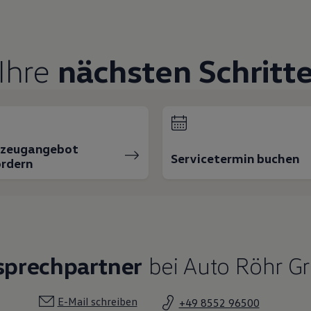
Ihre
nächsten Schritt
rzeugangebot
Servicetermin buchen
rdern
sprechpartner
bei Auto Röhr G
E-Mail schreiben
+49 8552 96500